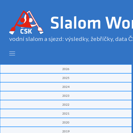
vodní slalom a sjezd: výsledky, žebříčky, data
2026
2025
2024
2023
2022
2021
2020
2019