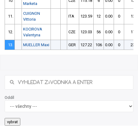
10.
CZE
115.18
6
0.00
0
121
Marketa
CUIGNON
11.
ITA
123.59
12
0.00
0
135
Vittoria
KOCIROVA
12.
CZE
123.03
56
0.00
0
179
Valentyna
13.
MUELLER Maxi
GER
127.22
106
0.00
0
233
Oddíl