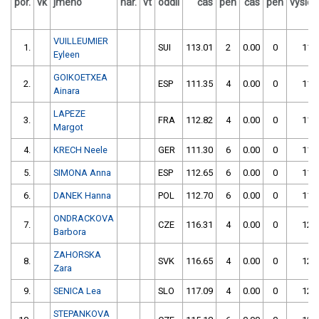
por.
vk
jméno
nar.
vt
oddíl
čas
pen
čas
pen
výsle
VUILLEUMIER
1.
SUI
113.01
2
0.00
0
115
Eyleen
GOIKOETXEA
2.
ESP
111.35
4
0.00
0
115
Ainara
LAPEZE
3.
FRA
112.82
4
0.00
0
116
Margot
4.
KRECH Neele
GER
111.30
6
0.00
0
117
5.
SIMONA Anna
ESP
112.65
6
0.00
0
118
6.
DANEK Hanna
POL
112.70
6
0.00
0
118
ONDRACKOVA
7.
CZE
116.31
4
0.00
0
120
Barbora
ZAHORSKA
8.
SVK
116.65
4
0.00
0
120
Zara
9.
SENICA Lea
SLO
117.09
4
0.00
0
121
STEPANKOVA