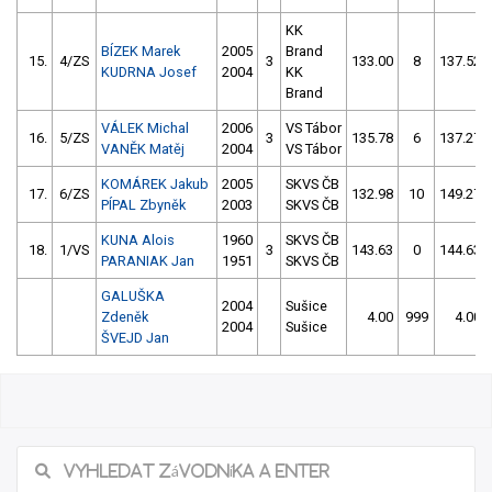
KK
BÍZEK Marek
2005
Brand
15.
4/ZS
3
133.00
8
137.52
KUDRNA Josef
2004
KK
Brand
VÁLEK Michal
2006
VS Tábor
16.
5/ZS
3
135.78
6
137.27
VANĚK Matěj
2004
VS Tábor
KOMÁREK Jakub
2005
SKVS ČB
17.
6/ZS
132.98
10
149.27
PÍPAL Zbyněk
2003
SKVS ČB
KUNA Alois
1960
SKVS ČB
18.
1/VS
3
143.63
0
144.63
PARANIAK Jan
1951
SKVS ČB
GALUŠKA
2004
Sušice
Zdeněk
4.00
999
4.00
2004
Sušice
ŠVEJD Jan