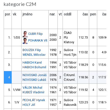
kategorie C2M
por.
vk
jméno
nar.
vt
oddíl
čas
pen
čas
ČSAD
CUBR Filip
2000
1.
1/DS
2
Plz
112.73
8
109.90
2000
POHANKA Vít
Klatovy
BOUZEK Filip
1992
Sušice
2.
2
113.02
0
4.00
WENDL Miloslav
1978
Horš.Týn
HABICH Karel
1994
VS Tábor
3.
2
118.29
0
115.65
HABICH Bohumil
1991
VS Tábor
NOVOSAD Jonáš
2006
Č.Kruml.
4.
2
118.56
2
117.57
NOVOSAD Lukáš
1976
Č.Kruml.
VÁLEK Michal
1974
VS Tábor
5.
1/VM
2
119.52
4
120.12
KUBEŠ Vladimír
1961
VS Tábor
PECHLÁT Hynek
1971
Sušice
6.
1/V
2
123.25
0
118.16
HOLÝ Jiří
1957
Rakovník