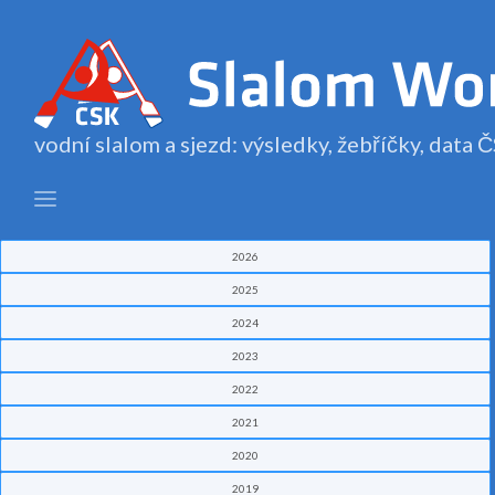
vodní slalom a sjezd: výsledky, žebříčky, data
2026
2025
2024
2023
2022
2021
2020
2019