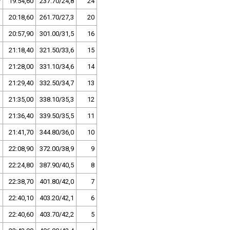
v
19:54,60
237.70/24,8
24
20:18,60
261.70/27,3
20
20:57,90
301.00/31,5
16
21:18,40
321.50/33,6
15
21:28,00
331.10/34,6
14
21:29,40
332.50/34,7
13
21:35,00
338.10/35,3
12
21:36,40
339.50/35,5
11
21:41,70
344.80/36,0
10
22:08,90
372.00/38,9
9
22:24,80
387.90/40,5
8
22:38,70
401.80/42,0
7
22:40,10
403.20/42,1
6
22:40,60
403.70/42,2
5