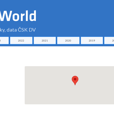
čky, data ČSK DV
3
2022
2021
2020
2019
2