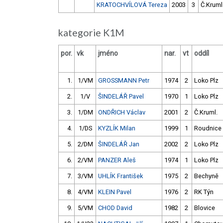
KRATOCHVÍLOVÁ Tereza
2003
3
Č.Kruml
kategorie K1M
por.
vk
jméno
nar.
vt
oddíl
1.
1/VM
GROSSMANN Petr
1974
2
Loko Plz
2.
1/V
ŠINDELÁŘ Pavel
1970
1
Loko Plz
3.
1/DM
ONDŘICH Václav
2001
2
Č.Kruml.
4.
1/DS
KYZLÍK Milan
1999
1
Roudnice
5.
2/DM
ŠINDELÁŘ Jan
2002
2
Loko Plz
6.
2/VM
PANZER Aleš
1974
1
Loko Plz
7.
3/VM
UHLÍK František
1975
2
Bechyně
8.
4/VM
KLEIN Pavel
1976
2
RK Týn
9.
5/VM
CHOD David
1982
2
Blovice