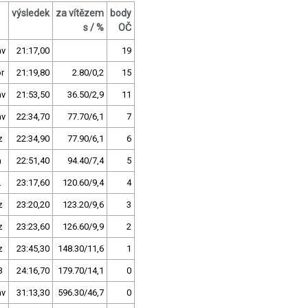
výsledek
za vítězem
body
s / %
OČ
av
21:17,00
19
r
21:19,80
2.80/0,2
15
av
21:53,50
36.50/2,9
11
av
22:34,70
77.70/6,1
7
z
22:34,90
77.90/6,1
6
a
22:51,40
94.40/7,4
5
.
23:17,60
120.60/9,4
4
z
23:20,20
123.20/9,6
3
z
23:23,60
126.60/9,9
2
z
23:45,30
148.30/11,6
1
B
24:16,70
179.70/14,1
0
av
31:13,30
596.30/46,7
0