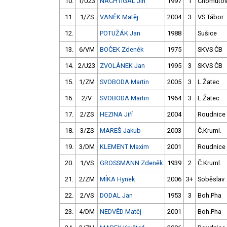
10.
1/U23
NACHTIGAL Jiří
1997
1
Chomuto
11.
1/ZS
VANĚK Matěj
2004
3
VS Tábor
12.
POTUŽÁK Jan
1988
Sušice
13.
6/VM
BOČEK Zdeněk
1975
SKVS ČB
14.
2/U23
ZVOLÁNEK Jan
1995
3
SKVS ČB
15.
1/ZM
SVOBODA Martin
2005
3
L.Žatec
16.
2/V
SVOBODA Martin
1964
3
L.Žatec
17.
2/ZS
HEZINA Jiří
2004
Roudnice
18.
3/ZS
MAREŠ Jakub
2003
Č.Kruml.
19.
3/DM
KLEMENT Maxim
2001
Roudnice
20.
1/VS
GROSSMANN Zdeněk
1939
2
Č.Kruml.
21.
2/ZM
MÍKA Hynek
2006
3+
Soběslav
22.
2/VS
DODAL Jan
1953
3
Boh.Pha
23.
4/DM
NEDVĚD Matěj
2001
Boh.Pha