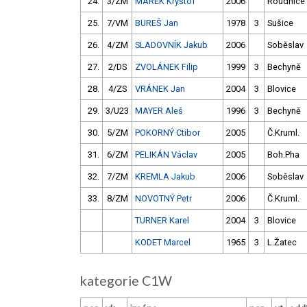
24.
3/ZM
MAREK Kryštof
2006
Roudnice
25.
7/VM
BUREŠ Jan
1978
3
Sušice
26.
4/ZM
SLADOVNÍK Jakub
2006
Soběslav
27.
2/DS
ZVOLÁNEK Filip
1999
3
Bechyně
28.
4/ZS
VRÁNEK Jan
2004
3
Blovice
29.
3/U23
MAYER Aleš
1996
3
Bechyně
30.
5/ZM
POKORNÝ Ctibor
2005
Č.Kruml.
31.
6/ZM
PELIKÁN Václav
2005
Boh.Pha
32.
7/ZM
KREMLA Jakub
2006
Soběslav
33.
8/ZM
NOVOTNÝ Petr
2006
Č.Kruml.
TURNER Karel
2004
3
Blovice
KODET Marcel
1965
3
L.Žatec
kategorie C1W