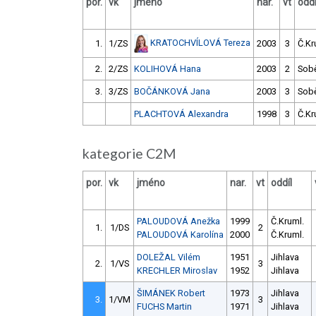
por.
vk
jméno
nar.
vt
oddí
KRATOCHVÍLOVÁ Tereza
1.
1/ZS
2003
3
Č.Kr
2.
2/ZS
KOLIHOVÁ Hana
2003
2
Sob
3.
3/ZS
BOČÁNKOVÁ Jana
2003
3
Sob
PLACHTOVÁ Alexandra
1998
3
Č.Kr
kategorie C2M
por.
vk
jméno
nar.
vt
oddíl
PALOUDOVÁ Anežka
1999
Č.Kruml.
1.
1/DS
2
PALOUDOVÁ Karolína
2000
Č.Kruml.
DOLEŽAL Vilém
1951
Jihlava
2.
1/VS
3
KRECHLER Miroslav
1952
Jihlava
ŠIMÁNEK Robert
1973
Jihlava
3.
1/VM
3
FUCHS Martin
1971
Jihlava