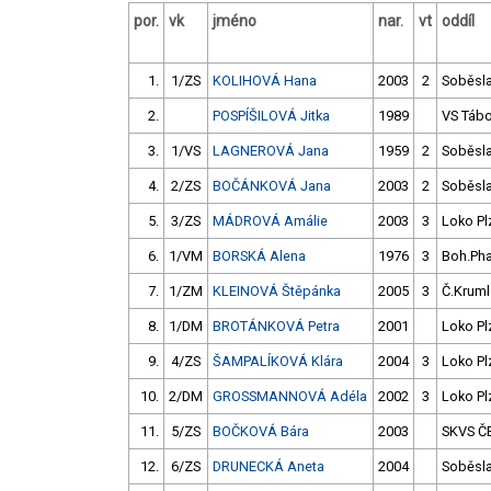
por.
vk
jméno
nar.
vt
oddíl
1.
1/ZS
KOLIHOVÁ Hana
2003
2
Soběsl
2.
POSPÍŠILOVÁ Jitka
1989
VS Tábo
3.
1/VS
LAGNEROVÁ Jana
1959
2
Soběsl
4.
2/ZS
BOČÁNKOVÁ Jana
2003
2
Soběsl
5.
3/ZS
MÁDROVÁ Amálie
2003
3
Loko Pl
6.
1/VM
BORSKÁ Alena
1976
3
Boh.Ph
7.
1/ZM
KLEINOVÁ Štěpánka
2005
3
Č.Kruml
8.
1/DM
BROTÁNKOVÁ Petra
2001
Loko Pl
9.
4/ZS
ŠAMPALÍKOVÁ Klára
2004
3
Loko Pl
10.
2/DM
GROSSMANNOVÁ Adéla
2002
3
Loko Pl
11.
5/ZS
BOČKOVÁ Bára
2003
SKVS Č
12.
6/ZS
DRUNECKÁ Aneta
2004
Soběsl