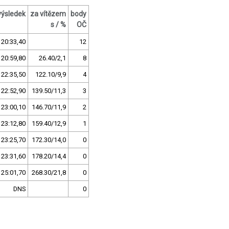
výsledek
za vítězem
body
s / %
OČ
20:33,40
12
20:59,80
26.40/2,1
8
22:35,50
122.10/9,9
4
22:52,90
139.50/11,3
3
23:00,10
146.70/11,9
2
23:12,80
159.40/12,9
1
23:25,70
172.30/14,0
0
23:31,60
178.20/14,4
0
25:01,70
268.30/21,8
0
DNS
0