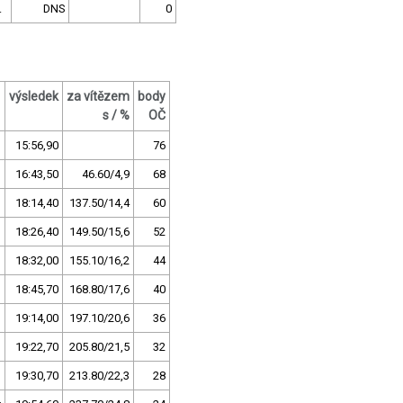
.
DNS
0
výsledek
za vítězem
body
s / %
OČ
15:56,90
76
16:43,50
46.60/4,9
68
18:14,40
137.50/14,4
60
18:26,40
149.50/15,6
52
18:32,00
155.10/16,2
44
18:45,70
168.80/17,6
40
19:14,00
197.10/20,6
36
19:22,70
205.80/21,5
32
19:30,70
213.80/22,3
28