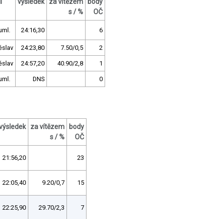
l
výsledek
za vítězem
body
s / %
OČ
uml.
24:16,30
6
ěslav
24:23,80
7.50/0,5
2
ěslav
24:57,20
40.90/2,8
1
uml.
DNS
0
výsledek
za vítězem
body
s / %
OČ
21:56,20
23
22:05,40
9.20/0,7
15
22:25,90
29.70/2,3
7