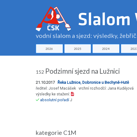
vodní slalom a sjezd: výsledky, žebří
2026
2025
2024
202
Podzimní sjezd na Lužnici
152
21.10.2017
Řeka Lužnice, Dobronice u Bechyně-Hutě
ředitel: Josef Macášek vrchní rozhodčí: Jana Kudějová
výsledky ke stažení:
absolutní pořadí
J
kategorie C1M