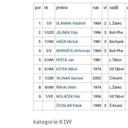
por.
vk
jméno
nar.
vt
oddíl
1.
1/V
SLANINA Vladimír
1969
2
L.Žatec
2.
1/U23
JELÍNEK Filip
1996
3
Boh.Pha
3.
1/VM
HÁŠA Michal
1981
3
Bechyně
4.
2/V
MORNŠTEJN Roman
1969
2
Boh.Pha
5.
2/VM
PEŠTA Jan
1981
L.Tábor
6.
3/VM
KOTEK Miloš
1974
VS Tábor
7.
1/ZM
VEJNAR Samuel
2005
Č.Kruml.
8.
4/VM
ŘÁHA Vilém
1974
L.Žatec
9.
1/VS
MOLÁČEK Petr
1956
VS Tábor
ŠTUDLAR Patrik
1999
3
Č.Kruml.
kategorie K1W