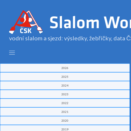
vodní slalom a sjezd: výsledky, žebříčky, data
2026
2025
2024
2023
2022
2021
2020
2019