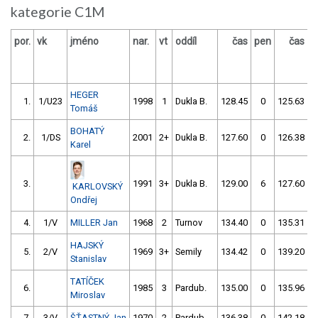
kategorie C1M
por.
vk
jméno
nar.
vt
oddíl
čas
pen
čas
p
HEGER
1.
1/U23
1998
1
Dukla B.
128.45
0
125.63
Tomáš
BOHATÝ
2.
1/DS
2001
2+
Dukla B.
127.60
0
126.38
Karel
3.
1991
3+
Dukla B.
129.00
6
127.60
KARLOVSKÝ
Ondřej
4.
1/V
MILLER Jan
1968
2
Turnov
134.40
0
135.31
HAJSKÝ
5.
2/V
1969
3+
Semily
134.42
0
139.20
Stanislav
TATÍČEK
6.
1985
3
Pardub.
135.00
0
135.96
Miroslav
7.
3/V
ŠŤASTNÝ Jan
1970
2
Pardub.
136.38
0
142.18