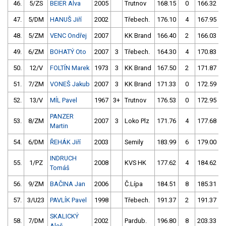
46.
5/ZS
BEIER Alva
2005
Trutnov
168.15
0
166.32
47.
5/DM
HANUŠ Jiří
2002
Třebech.
176.10
4
167.95
48.
5/ZM
VENC Ondřej
2007
KK Brand
166.40
2
166.03
49.
6/ZM
BOHATÝ Oto
2007
3
Třebech.
164.30
4
170.83
50.
12/V
FOLTÍN Marek
1973
3
KK Brand
167.50
2
171.87
51.
7/ZM
VONEŠ Jakub
2007
3
KK Brand
171.33
0
172.59
52.
13/V
MÍL Pavel
1967
3+
Trutnov
176.53
0
172.95
PANZER
53.
8/ZM
2007
3
Loko Plz
171.76
4
177.68
Martin
54.
6/DM
ŘEHÁK Jiří
2003
Semily
183.99
6
179.00
INDRUCH
55.
1/PZ
2008
KVS HK
177.62
4
184.62
Tomáš
56.
9/ZM
BAČINA Jan
2006
Č.Lípa
184.51
8
185.31
57.
3/U23
PAVLÍK Pavel
1998
Třebech.
191.37
2
191.37
SKALICKÝ
58.
7/DM
2002
Pardub.
196.80
8
203.33
Aleš