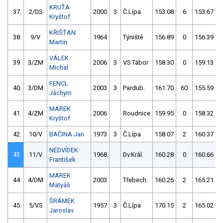
KRUŤA
37.
2/DS
2000
3
Č.Lípa
153.08
6
153.67
Kryštof
KŘIŠŤAN
38.
9/V
1964
Týniště
156.89
0
156.39
Martin
VÁLEK
39.
3/ZM
2006
3
VS Tábor
158.30
0
159.13
Michal
FENCL
40.
3/DM
2003
3
Pardub.
161.70
60
155.59
Jáchym
MAREK
41.
4/ZM
2006
Roudnice
159.95
0
158.32
Kryštof
42.
10/V
BAČINA Jan
1973
3
Č.Lípa
158.07
2
160.37
NEDVÍDEK
43.
11/V
1968
Dv.Král.
160.28
0
160.66
František
MAREK
44.
4/DM
2003
Třebech.
160.26
2
165.21
Matyáš
ŠRÁMEK
45.
5/VS
1957
3
Č.Lípa
170.15
2
165.02
Jaroslav