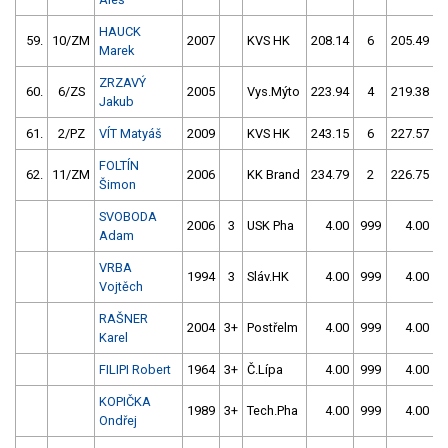
HAUCK
59.
10/ZM
2007
KVS HK
208.14
6
205.49
Marek
ZRZAVÝ
60.
6/ZS
2005
Vys.Mýto
223.94
4
219.38
Jakub
61.
2/PZ
VÍT Matyáš
2009
KVS HK
243.15
6
227.57
FOLTÍN
62.
11/ZM
2006
KK Brand
234.79
2
226.75
Šimon
SVOBODA
2006
3
USK Pha
4.00
999
4.00
9
Adam
VRBA
1994
3
Sláv.HK
4.00
999
4.00
9
Vojtěch
RAŠNER
2004
3+
Postřelm
4.00
999
4.00
9
Karel
FILIPI Robert
1964
3+
Č.Lípa
4.00
999
4.00
9
KOPIČKA
1989
3+
Tech.Pha
4.00
999
4.00
9
Ondřej