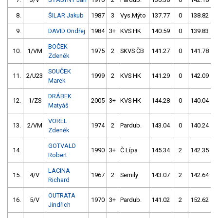
8.
ŠILAR Jakub
1987
3
Vys.Mýto
137.77
0
138.82
9.
DAVID Ondřej
1984
3+
KVS HK
140.59
0
139.83
BOČEK
10.
1/VM
1975
2
SKVS ČB
141.27
0
141.78
Zdeněk
SOUČEK
11.
2/U23
1999
2
KVS HK
141.29
0
142.09
Marek
DRÁBEK
12.
1/ZS
2005
3+
KVS HK
144.28
0
140.04
Matyáš
VOREL
13.
2/VM
1974
2
Pardub.
143.04
0
140.24
Zdeněk
GOTVALD
14.
1990
3+
Č.Lípa
145.34
2
142.35
Robert
LACINA
15.
4/V
1967
2
Semily
143.07
2
142.64
Richard
OUTRATA
16.
5/V
1970
3+
Pardub.
141.02
2
152.62
Jindřich