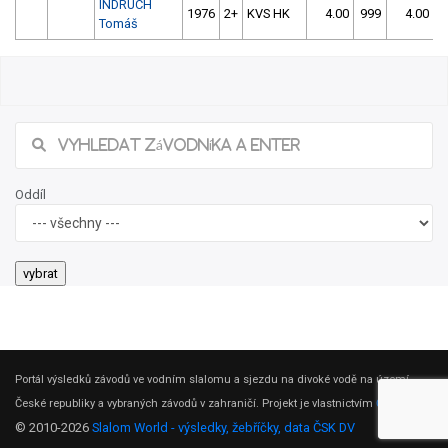
INDRUCH
1976
2+
KVS HK
4.00
999
4.00
9
Tomáš
Oddíl
Portál výsledků závodů ve vodním slalomu a sjezdu na divoké vodě na území
České republiky a vybraných závodů v zahraničí. Projekt je vlastnictvím
ČSK DV
.
© 2010-2026
Slalom World - výsledky, žebříčky, data ČSK DV