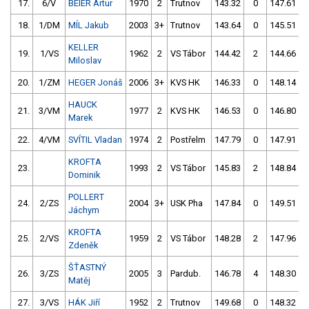
17.
6/V
BEIER Artur
1970
2
Trutnov
143.32
0
147.61
18.
1/DM
MÍL Jakub
2003
3+
Trutnov
143.64
0
145.51
KELLER
19.
1/VS
1962
2
VS Tábor
144.42
2
144.66
Miloslav
20.
1/ZM
HEGER Jonáš
2006
3+
KVS HK
146.33
0
148.14
HAUCK
21.
3/VM
1977
2
KVS HK
146.53
0
146.80
Marek
22.
4/VM
SVÍTIL Vladan
1974
2
Postřelm
147.79
0
147.91
KROFTA
23.
1993
2
VS Tábor
145.83
2
148.84
Dominik
POLLERT
24.
2/ZS
2004
3+
USK Pha
147.84
0
149.51
Jáchym
KROFTA
25.
2/VS
1959
2
VS Tábor
148.28
2
147.96
Zdeněk
ŠŤASTNÝ
26.
3/ZS
2005
3
Pardub.
146.78
4
148.30
Matěj
27.
3/VS
HÁK Jiří
1952
2
Trutnov
149.68
0
148.32