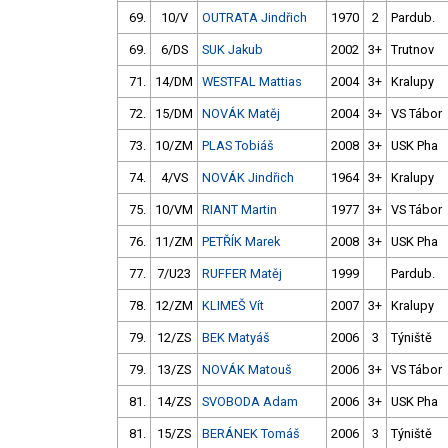
69.
10/V
OUTRATA Jindřich
1970
2
Pardub.
69.
6/DS
SUK Jakub
2002
3+
Trutnov
71.
14/DM
WESTFAL Mattias
2004
3+
Kralupy
72.
15/DM
NOVÁK Matěj
2004
3+
VS Tábor
73.
10/ZM
PLAS Tobiáš
2008
3+
USK Pha
74.
4/VS
NOVÁK Jindřich
1964
3+
Kralupy
75.
10/VM
RIANT Martin
1977
3+
VS Tábor
76.
11/ZM
PETŘÍK Marek
2008
3+
USK Pha
77.
7/U23
RUFFER Matěj
1999
Pardub.
78.
12/ZM
KLIMEŠ Vít
2007
3+
Kralupy
79.
12/ZS
BEK Matyáš
2006
3
Týniště
79.
13/ZS
NOVÁK Matouš
2006
3+
VS Tábor
81.
14/ZS
SVOBODA Adam
2006
3+
USK Pha
81.
15/ZS
BERÁNEK Tomáš
2006
3
Týniště