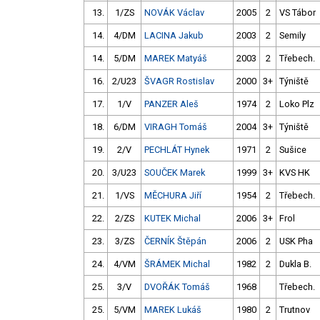
13.
1/ZS
NOVÁK Václav
2005
2
VS Tábor
14.
4/DM
LACINA Jakub
2003
2
Semily
14.
5/DM
MAREK Matyáš
2003
2
Třebech.
16.
2/U23
ŠVAGR Rostislav
2000
3+
Týniště
17.
1/V
PANZER Aleš
1974
2
Loko Plz
18.
6/DM
VIRAGH Tomáš
2004
3+
Týniště
19.
2/V
PECHLÁT Hynek
1971
2
Sušice
20.
3/U23
SOUČEK Marek
1999
3+
KVS HK
21.
1/VS
MĚCHURA Jiří
1954
2
Třebech.
22.
2/ZS
KUTEK Michal
2006
3+
Frol
23.
3/ZS
ČERNÍK Štěpán
2006
2
USK Pha
24.
4/VM
ŠRÁMEK Michal
1982
2
Dukla B.
25.
3/V
DVOŘÁK Tomáš
1968
Třebech.
25.
5/VM
MAREK Lukáš
1980
2
Trutnov