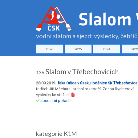
vodní slalom a sjezd: výsledky, žebří
2026
2025
2024
202
Slalom v Třebechovicích
136
28.09.2019
řeka Orlice v úseku loděnice SK Třebechovice
ředitel: Jiří Měchura vrchní rozhodčí: Zdena Rychterová
výsledky ke stažení:
absolutní pořadí
L
kategorie K1M