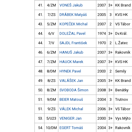
41.
4/ZM
VONEŠ Jakub
2007
3+
KK Brand
41.
7/ZS
DRÁBEK Matyáš
2005
3
KVS HK
43.
5/ZM
KOPEČEK Michal
2007
2
VS Tábor
44.
6/V
DOLEŽAL Pavel
1974
3+
Dv.Král.
44.
7/V
SAJDL František
1970
2
L.Žatec
46.
6/ZM
HANUŠ Jakub
2007
3+
Rakovník
47.
7/ZM
HAUCK Marek
2007
3+
KVS HK
48.
8/DM
HYNEK Pavel
2003
2
Semily
49.
8/ZS
VALÁŠEK Jan
2005
3+
KK Brand
50.
8/ZM
SVOBODA Šimon
2008
3+
Benátky
51.
9/DM
BEIER Matouš
2004
3
Trutnov
51.
9/ZS
VÁLEK Michal
2006
3+
VS Tábor
53.
5/U23
VENIGER Jan
2000
3+
Vys.Mýto
54.
10/DM
EGERT Tomáš
2004
3+
Rakovník