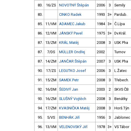
83.
16/ZS
NOVOTNÝ Štěpán
2006
3
Semily
83.
CINKO Radek
1993
3+
Pardub.
85.
11/VM
ADAMEC Jakub
1984
3+
Č.Lípa
86.
12/VM
JÁNSKÝ Pavel
1975
3+
Dv.Král.
87.
13/ZM
KRÁL Matěj
2008
3
USK Pha
87.
7/DS
MÜLLER Ondřej
2002
Turnov
87.
14/ZM
JANČAR Štěpán
2007
3
USK Pha
90.
17/ZS
LEGUTKO Josef
2006
3
L.Žatec
91.
15/ZM
SAMEK Petr
2008
3
Třebech.
92.
16/DM
ŠEDIVÝ Jan
2003
2
SKVS ČB
93.
16/ZM
SLUŠNÝ Vojtěch
2008
3
Benátky
94.
17/ZM
KVASNIČKA Matěj
2008
3
Horš.Týn
95.
5/VS
BENHÁK Jiří
1956
3
Jablonec
96.
13/VM
VELENOVSKÝ Jiří
1978
3+
VS Tábor