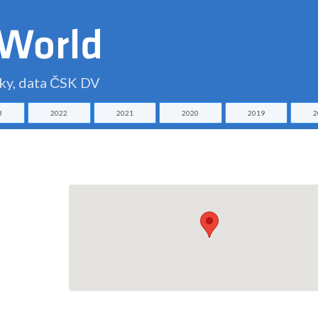
čky, data ČSK DV
3
2022
2021
2020
2019
2