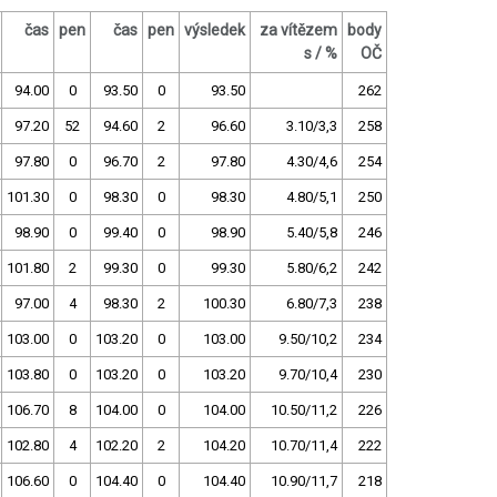
čas
pen
čas
pen
výsledek
za vítězem
body
s / %
OČ
94.00
0
93.50
0
93.50
262
97.20
52
94.60
2
96.60
3.10/3,3
258
97.80
0
96.70
2
97.80
4.30/4,6
254
101.30
0
98.30
0
98.30
4.80/5,1
250
98.90
0
99.40
0
98.90
5.40/5,8
246
101.80
2
99.30
0
99.30
5.80/6,2
242
97.00
4
98.30
2
100.30
6.80/7,3
238
103.00
0
103.20
0
103.00
9.50/10,2
234
103.80
0
103.20
0
103.20
9.70/10,4
230
106.70
8
104.00
0
104.00
10.50/11,2
226
102.80
4
102.20
2
104.20
10.70/11,4
222
106.60
0
104.40
0
104.40
10.90/11,7
218