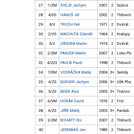
27.
1/ZM
ŠVEJD Jáchym
2007
2
Sušice
28.
4/DS
HANUŠ Jiří
2002
2
Třebech.
29.
4/V
TROCH Petr
1971
2
Dv.Král.
30.
2/VS
MACHUTA Zdeněk
1964
2
Kralupy
30.
5/V
ZÁRUBA Martin
1974
2
Dv.Král.
32.
2/ZM
PANZER Martin
2007
2
Loko Plz
32.
4/U23
PAVLÍK Pavel
1998
2
Třebech.
34.
7/DM
VODRÁŽKA Matěj
2004
3+
Semily
35.
4/ZS
BURGER Jáchym
2006
3+
USK Pha
36.
5/ZS
BEIER Alva
2005
3+
Trutnov
37.
6/VM
HORÁK David
1976
2
Frol
38.
6/ZS
JIŘÍK Matěj
2005
3+
Pardub.
39.
3/ZM
BOHATÝ Oto
2007
2
Třebech.
40.
JEREMIAŠ Jan
1985
2
Třebech.