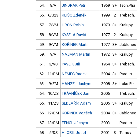
54.
8/V
JINDRÁK Petr
1969
3+
Tech.Pha
56.
6/U23
KLIŠČ Zdeněk
1999
2
Třebech.
57.
7/VM
HRON Robin
1979
3+
Kralupy
58.
8/VM
KYSELA David
1977
2
Kralupy
59.
9/VM
KOŘÍNEK Martin
1977
3+
Jablonec
59.
9/V
NAJMAN Martin
1972
3+
Kralupy
61.
3/VS
PAVLÍK Jiří
1964
3+
Třebech.
62.
11/DM
NĚMEC Radek
2004
3+
Pardub.
63.
9/ZM
HANZEL Jáchym
2008
3+
Loko Plz
64.
10/ZS
TRÁVNÍČEK Jan
2005
Třebech.
65.
11/ZS
SEDLAŘÍK Adam
2005
3+
Kralupy
66.
12/DM
KOŘÍNEK Vojtěch
2004
3+
Jablonec
67.
13/DM
FENCL Jáchym
2003
Pardub.
68.
5/DS
HLOBIL Josef
2001
3
Turnov