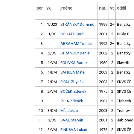
por.
vk
jméno
nar.
vt
oddíl
1.
1/U23
STRÁNSKÝ Dominik
1999
2+
Benátky
2.
1/DS
BOHATÝ Karel
2001
2
Dukla B.
3.
ABRAHAM Tomáš
1992
2+
Benátky
4.
2/DS
STRÁNSKÝ Daniel
2002
2
Benátky
5.
1/VM
POLÍVKA Radek
1980
2
Sláv.HK
6.
1/DM
SAHULA Matěj
2003
2
Benátky
7.
2/DM
PÍPAL Zbyněk
2003
2
SKVS ČB
8.
2/VM
BOČEK Zdeněk
1975
2
SKVS ČB
9.
ŘÍHA Zdeněk
1987
2
Třebech.
10.
3/DM
MÍL Jakub
2003
2
Trutnov
11.
3/DS
SAAL Štěpán
2001
2
Jablonec
12.
3/VM
PINKAVA Lukáš
1976
2
SKVS ČB