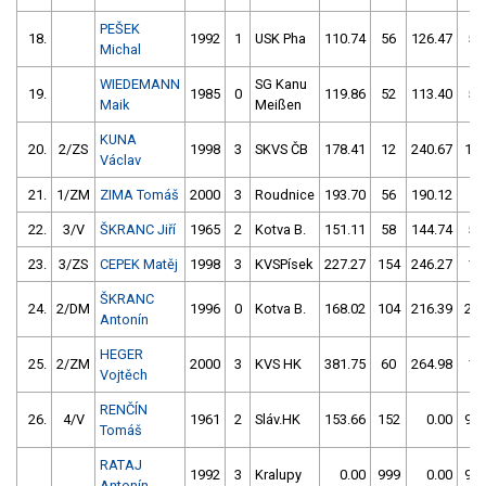
PEŠEK
18.
1992
1
USK Pha
110.74
56
126.47
52
Michal
WIEDEMANN
SG Kanu
19.
1985
0
119.86
52
113.40
56
Maik
Meißen
KUNA
20.
2/ZS
1998
3
SKVS ČB
178.41
12
240.67
10
Václav
21.
1/ZM
ZIMA Tomáš
2000
3
Roudnice
193.70
56
190.12
2
22.
3/V
ŠKRANC Jiří
1965
2
Kotva B.
151.11
58
144.74
58
23.
3/ZS
CEPEK Matěj
1998
3
KVSPísek
227.27
154
246.27
12
ŠKRANC
24.
2/DM
1996
0
Kotva B.
168.02
104
216.39
21
Antonín
HEGER
25.
2/ZM
2000
3
KVS HK
381.75
60
264.98
10
Vojtěch
RENČÍN
26.
4/V
1961
2
Sláv.HK
153.66
152
0.00
99
Tomáš
RATAJ
1992
3
Kralupy
0.00
999
0.00
99
Antonín