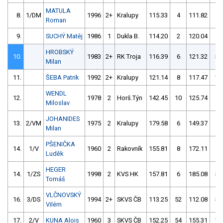
MATULA
8.
1/DM
1996
2+
Kralupy
115.33
4
111.82
4
Roman
9.
SUCHÝ Matěj
1986
1
Dukla B.
114.20
2
120.04
6
HROBSKÝ
10.
1983
2+
RK Troja
116.39
6
121.32
52
Milan
11.
ŠEBA Patrik
1992
2+
Kralupy
121.14
8
117.47
10
WENDL
12.
1978
2
Horš.Týn
142.45
10
125.74
4
Miloslav
JOHANIDES
13.
2/VM
1975
2
Kralupy
179.58
6
149.37
8
Milan
PŠENIČKA
14.
1/V
1960
2
Rakovník
155.81
8
172.11
8
Luděk
HEGER
14.
1/ZS
1998
2
KVS HK
157.81
6
185.08
58
Tomáš
VLČNOVSKÝ
16.
3/DS
1994
2+
SKVS ČB
113.25
52
112.08
54
Vilém
17.
2/V
KUNA Alois
1960
3
SKVS ČB
152.25
54
155.31
10