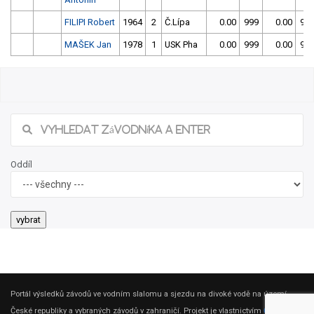
FILIPI Robert
1964
2
Č.Lípa
0.00
999
0.00
99
MAŠEK Jan
1978
1
USK Pha
0.00
999
0.00
99
Oddíl
Portál výsledků závodů ve vodním slalomu a sjezdu na divoké vodě na území
České republiky a vybraných závodů v zahraničí. Projekt je vlastnictvím
ČSK DV
.