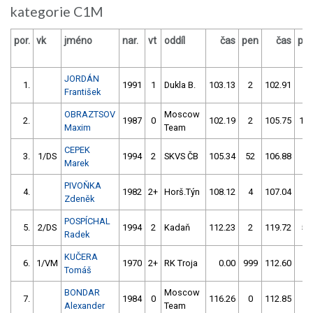
kategorie C1M
por.
vk
jméno
nar.
vt
oddíl
čas
pen
čas
pe
JORDÁN
1.
1991
1
Dukla B.
103.13
2
102.91
0
František
OBRAZTSOV
Moscow
2.
1987
0
102.19
2
105.75
10
Maxim
Team
CEPEK
3.
1/DS
1994
2
SKVS ČB
105.34
52
106.88
2
Marek
PIVOŇKA
4.
1982
2+
Horš.Týn
108.12
4
107.04
2
Zdeněk
POSPÍCHAL
5.
2/DS
1994
2
Kadaň
112.23
2
119.72
50
Radek
KUČERA
6.
1/VM
1970
2+
RK Troja
0.00
999
112.60
2
Tomáš
BONDAR
Moscow
7.
1984
0
116.26
0
112.85
2
Alexander
Team