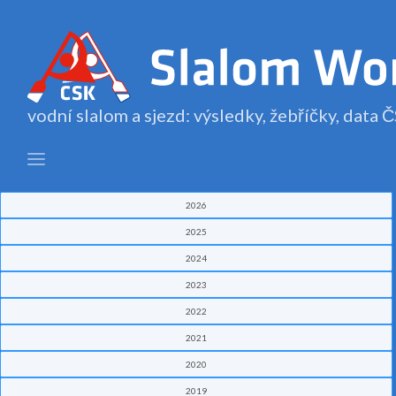
vodní slalom a sjezd: výsledky, žebříčky, data
2026
2025
2024
2023
2022
2021
2020
2019