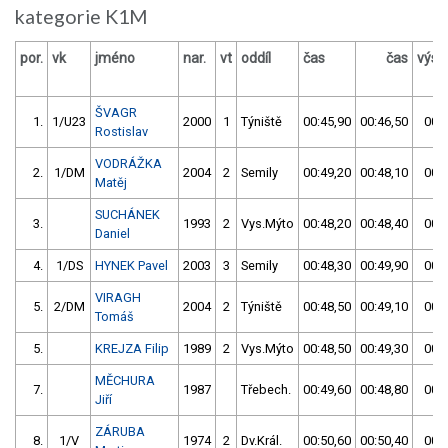
kategorie K1M
por.
vk
jméno
nar.
vt
oddíl
čas
čas
výsl
ŠVAGR
1.
1/U23
2000
1
Týniště
00:45,90
00:46,50
00:4
Rostislav
VODRÁŽKA
2.
1/DM
2004
2
Semily
00:49,20
00:48,10
00:4
Matěj
SUCHÁNEK
3.
1993
2
Vys.Mýto
00:48,20
00:48,40
00:4
Daniel
4.
1/DS
HYNEK Pavel
2003
3
Semily
00:48,30
00:49,90
00:4
VIRAGH
5.
2/DM
2004
2
Týniště
00:48,50
00:49,10
00:4
Tomáš
5.
KREJZA Filip
1989
2
Vys.Mýto
00:48,50
00:49,30
00:4
MĚCHURA
7.
1987
Třebech.
00:49,60
00:48,80
00:4
Jiří
ZÁRUBA
8.
1/V
1974
2
Dv.Král.
00:50,60
00:50,40
00:5