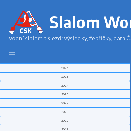
vodní slalom a sjezd: výsledky, žebříčky, data
2026
2025
2024
2023
2022
2021
2020
2019