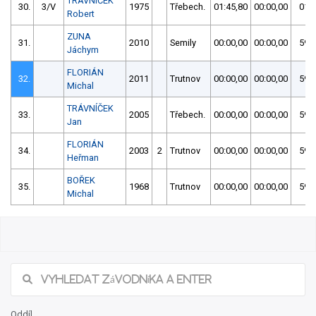
TRÁVNÍČEK
30.
3/V
1975
Třebech.
01:45,80
00:00,00
01:4
Robert
ZUNA
31.
2010
Semily
00:00,00
00:00,00
59:5
Jáchym
FLORIÁN
32.
2011
Trutnov
00:00,00
00:00,00
59:5
Michal
TRÁVNÍČEK
33.
2005
Třebech.
00:00,00
00:00,00
59:5
Jan
FLORIÁN
34.
2003
2
Trutnov
00:00,00
00:00,00
59:5
Heřman
BOŘEK
35.
1968
Trutnov
00:00,00
00:00,00
59:5
Michal
Oddíl