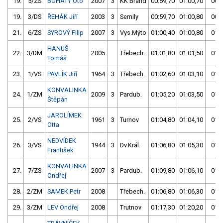
19.
5/ZS
BOHATÝ Oto
2007
3
KK Brand
00:59,70
01:00,70
00:5
19.
3/DS
ŘEHÁK Jiří
2003
3
Semily
00:59,70
01:00,80
00:5
21.
6/ZS
SYROVÝ Filip
2007
3
Vys.Mýto
01:00,40
01:00,80
01:0
HANUŠ
22.
3/DM
2005
Třebech.
01:01,80
01:01,50
01:0
Tomáš
23.
1/VS
PAVLÍK Jiří
1964
3
Třebech.
01:02,60
01:03,10
01:0
KONVALINKA
24.
1/ZM
2009
3
Pardub.
01:05,20
01:03,50
01:0
Štěpán
JAROLÍMEK
25.
2/VS
1961
3
Turnov
01:04,80
01:04,10
01:0
Otta
NEDVÍDEK
26.
3/VS
1944
3
Dv.Král.
01:06,80
01:05,30
01:0
František
KONVALINKA
27.
7/ZS
2007
3
Pardub.
01:09,80
01:06,10
01:0
Ondřej
28.
2/ZM
SAMEK Petr
2008
Třebech.
01:06,80
01:06,30
01:0
29.
3/ZM
LEV Ondřej
2008
Trutnov
01:17,30
01:20,20
01:1