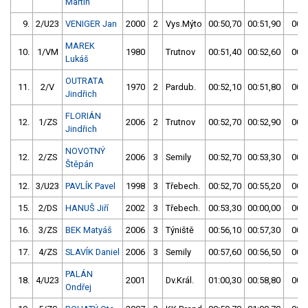
Martin
9.
2/U23
VENIGER Jan
2000
2
Vys.Mýto
00:50,70
00:51,90
00:5
MAREK
10.
1/VM
1980
Trutnov
00:51,40
00:52,60
00:5
Lukáš
OUTRATA
11.
2/V
1970
2
Pardub.
00:52,10
00:51,80
00:5
Jindřich
FLORIÁN
12.
1/ZS
2006
2
Trutnov
00:52,70
00:52,90
00:5
Jindřich
NOVOTNÝ
12.
2/ZS
2006
3
Semily
00:52,70
00:53,30
00:5
Štěpán
12.
3/U23
PAVLÍK Pavel
1998
3
Třebech.
00:52,70
00:55,20
00:5
15.
2/DS
HANUŠ Jiří
2002
3
Třebech.
00:53,30
00:00,00
00:5
16.
3/ZS
BEK Matyáš
2006
3
Týniště
00:56,10
00:57,30
00:5
17.
4/ZS
SLAVÍK Daniel
2006
3
Semily
00:57,60
00:56,50
00:5
PALÁN
18.
4/U23
2001
Dv.Král.
01:00,30
00:58,80
00:5
Ondřej