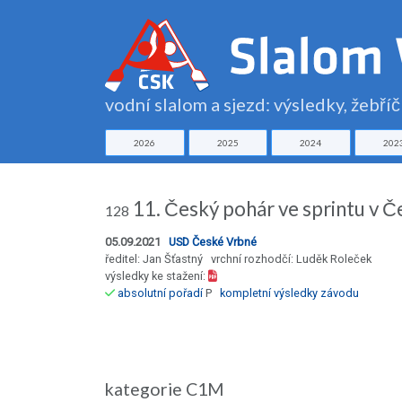
vodní slalom a sjezd: výsledky, žebří
2026
2025
2024
202
11. Český pohár ve sprintu v
128
05.09.2021
USD České Vrbné
ředitel: Jan Šťastný vrchní rozhodčí: Luděk Roleček
výsledky ke stažení:
absolutní pořadí
P
kompletní výsledky závodu
kategorie C1M