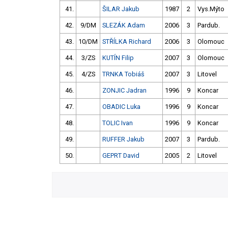
41.
ŠILAR Jakub
1987
2
Vys.Mýto
42.
9/DM
SLEZÁK Adam
2006
3
Pardub.
43.
10/DM
STŘÍLKA Richard
2006
3
Olomouc
44.
3/ZS
KUTÍN Filip
2007
3
Olomouc
45.
4/ZS
TRNKA Tobiáš
2007
3
Litovel
46.
ZONJIC Jadran
1996
9
Koncar
47.
OBADIC Luka
1996
9
Koncar
48.
TOLIC Ivan
1996
9
Koncar
49.
RUFFER Jakub
2007
3
Pardub.
50.
GEPRT David
2005
2
Litovel