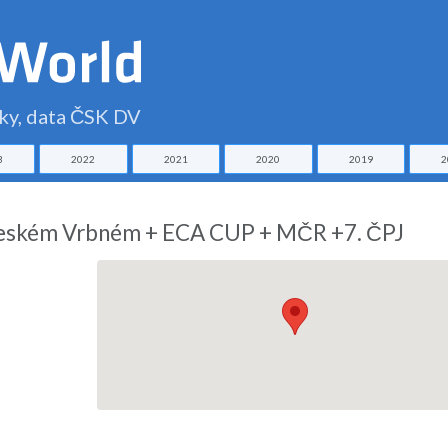
čky, data ČSK DV
3
2022
2021
2020
2019
2
 Českém Vrbném + ECA CUP + MČR +7. ČPJ