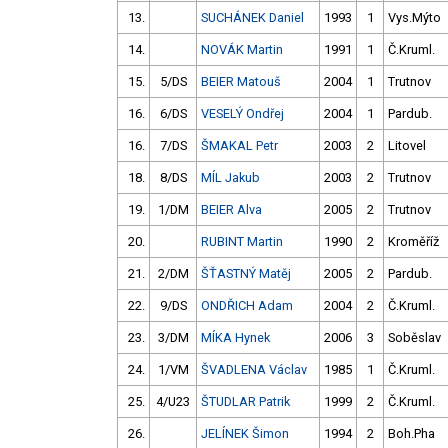
13.
SUCHÁNEK Daniel
1993
1
Vys.Mýto
14.
NOVÁK Martin
1991
1
Č.Kruml.
15.
5/DS
BEIER Matouš
2004
1
Trutnov
16.
6/DS
VESELÝ Ondřej
2004
1
Pardub.
16.
7/DS
ŠMAKAL Petr
2003
2
Litovel
18.
8/DS
MÍL Jakub
2003
2
Trutnov
19.
1/DM
BEIER Alva
2005
2
Trutnov
20.
RUBINT Martin
1990
2
Kroměříž
21.
2/DM
ŠŤASTNÝ Matěj
2005
2
Pardub.
22.
9/DS
ONDŘICH Adam
2004
2
Č.Kruml.
23.
3/DM
MÍKA Hynek
2006
3
Soběslav
24.
1/VM
ŠVADLENA Václav
1985
1
Č.Kruml.
25.
4/U23
ŠTUDLAR Patrik
1999
2
Č.Kruml.
26.
JELÍNEK Šimon
1994
2
Boh.Pha