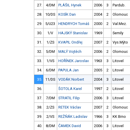
27.
4/DM
PLÁŠIL Hynek
2006
3
Pardub.
28.
10/DS
KOSÍK Dan
2004
2
Olomouc
29.
5/U23
HENDRYCH Tomáš
2000
2
Val.Mez.
30.
1/V
HAJSKÝ Stanislav
1969
Semily
31.
1/ZS
KVAPIL Ondřej
2007
2
Vys.Mýto
32.
5/DM
MALÝ Vojtěch
2006
2
Olomouc
33.
1/VS
HOŘÍNEK Jaroslav
1963
3
Litovel
34.
6/DM
PAPULA Jan
2005
2
Litovel
35.
11/DS
VODÁK Norbert
2004
3
Litovel
36.
ŠOTOLA Karel
1997
2
Litovel
37.
7/DM
STRATIL Filip
2006
3
Litovel
38.
2/ZS
RETEK Václav
2007
2
Olomouc
39.
2/VS
REŽŇÁK Ladislav
1966
3
KK Brno
40.
8/DM
ČAMEK David
2006
3
Litovel