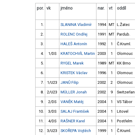
por.
vk
jméno
nar.
vt
oddíl
1.
SLANINA Vladimír
1994
MT
L.Žatec
2.
ROLENC Ondřej
1991
MT
Pardub.
3.
HALEŠ Antonín
1992
1
Č.Kruml.
4.
1/DS
KRATOCHVÍL Martin
2003
1
Olomouc
5.
RYGEL Marek
1989
MT
KK Brno
6.
KRISTEK Václav
1996
1
Olomouc
7.
1/U23
JANŮ Filip
2002
2
Olomouc
8.
2/U23
MÜLLER Jonah
2002
9
Switzerla
9.
2/DS
VANĚK Matěj
2004
1
VS Tábor
10.
3/DS
SALAJ František
2004
1
Litovel
11.
4/DS
RAŠNER Karel
2004
1
Postřelm
12.
3/U23
SKOŘEPA Vojtěch
1999
1
Č.Kruml.