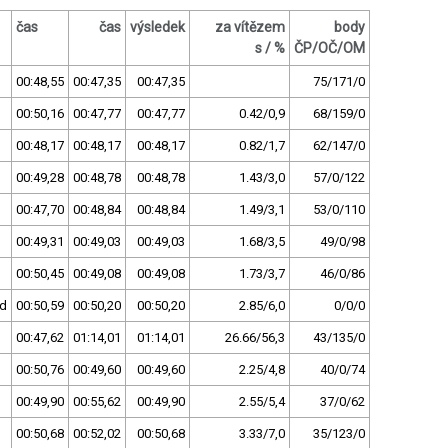
čas
čas
výsledek
za vítězem
body
s / %
ČP/OČ/OM
00:48,55
00:47,35
00:47,35
75/171/0
00:50,16
00:47,77
00:47,77
0.42/0,9
68/159/0
00:48,17
00:48,17
00:48,17
0.82/1,7
62/147/0
00:49,28
00:48,78
00:48,78
1.43/3,0
57/0/122
00:47,70
00:48,84
00:48,84
1.49/3,1
53/0/110
00:49,31
00:49,03
00:49,03
1.68/3,5
49/0/98
00:50,45
00:49,08
00:49,08
1.73/3,7
46/0/86
nd
00:50,59
00:50,20
00:50,20
2.85/6,0
0/0/0
00:47,62
01:14,01
01:14,01
26.66/56,3
43/135/0
00:50,76
00:49,60
00:49,60
2.25/4,8
40/0/74
00:49,90
00:55,62
00:49,90
2.55/5,4
37/0/62
00:50,68
00:52,02
00:50,68
3.33/7,0
35/123/0