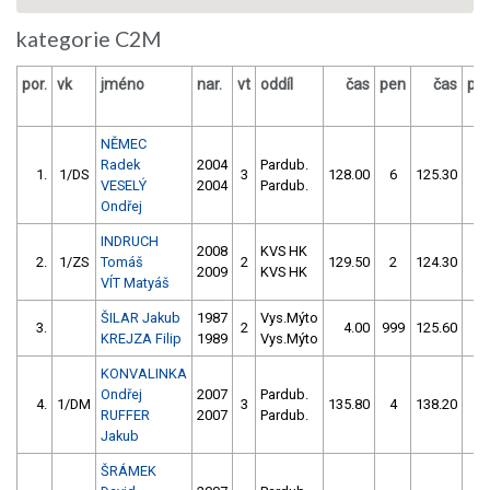
kategorie C2M
por.
vk
jméno
nar.
vt
oddíl
čas
pen
čas
pe
NĚMEC
Radek
2004
Pardub.
1.
1/DS
3
128.00
6
125.30
0
VESELÝ
2004
Pardub.
Ondřej
INDRUCH
2008
KVS HK
2.
1/ZS
Tomáš
2
129.50
2
124.30
2
2009
KVS HK
VÍT Matyáš
ŠILAR Jakub
1987
Vys.Mýto
3.
2
4.00
999
125.60
6
KREJZA Filip
1989
Vys.Mýto
KONVALINKA
Ondřej
2007
Pardub.
4.
1/DM
3
135.80
4
138.20
4
RUFFER
2007
Pardub.
Jakub
ŠRÁMEK