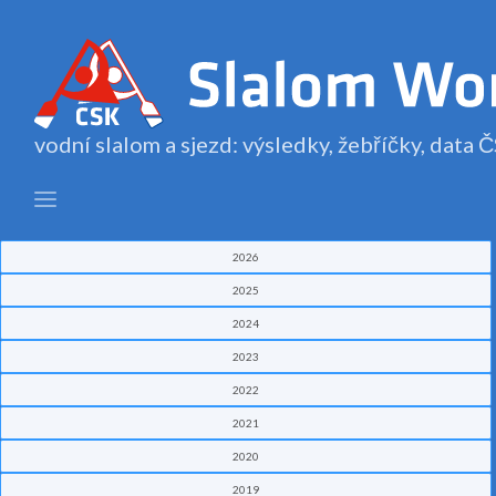
vodní slalom a sjezd: výsledky, žebříčky, data
2026
2025
2024
2023
2022
2021
2020
2019