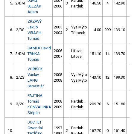
David
2007
Pardub.
5.
2/DM
3
146.50
4
142.90
4
SLEZÁK
2006
Pardub.
Adam
ZRZAVÝ
Jakub
2005
Vys.Mýto
6.
2/DS
2
4.00
999
139.10
8
VIRÁGH
2004
Třebech.
Tomáš
ČAMEK David
2006
Litovel
7.
3/DM
TRNKA
151.10
14
139.70
8
2007
Litovel
Tobiáš
VOŘÍŠEK
Václav
2008
Vys.Mýto
8.
2/ZS
143.10
12
199.30
12
LANG
2008
Vys.Mýto
Sebastián
PAJTINA
Tomáš
2008
Pardub.
9.
3/ZS
209.70
6
151.80
10
KONVALINKA
2009
Pardub.
Štěpán
DUCHET
Gwendal
1997
Pardub.
10.
2
167.70
0
161.40
2
TATÍČEK
1985
Pardub.