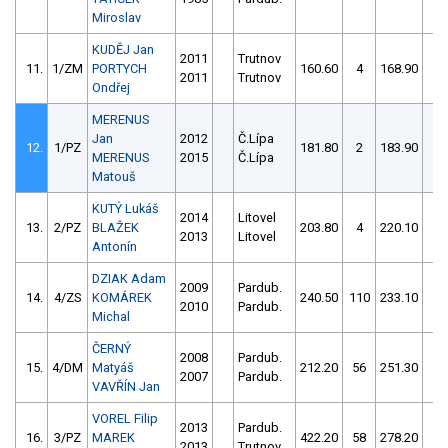
Miroslav
KUDĚJ Jan
2011
Trutnov
11.
1/ZM
PORTYCH
160.60
4
168.90
6
2011
Trutnov
Ondřej
MERENUS
Jan
2012
Č.Lípa
12.
1/PZ
181.80
2
183.90
2
MERENUS
2015
Č.Lípa
Matouš
KUTÝ Lukáš
2014
Litovel
13.
2/PZ
BLAŽEK
203.80
4
220.10
16
2013
Litovel
Antonín
DZIAK Adam
2009
Pardub.
14.
4/ZS
KOMÁREK
240.50
110
233.10
12
2010
Pardub.
Michal
ČERNÝ
2008
Pardub.
15.
4/DM
Matyáš
212.20
56
251.30
56
2007
Pardub.
VAVŘÍN Jan
VOREL Filip
2013
Pardub.
16.
3/PZ
MAREK
422.20
58
278.20
8
2013
Trutnov