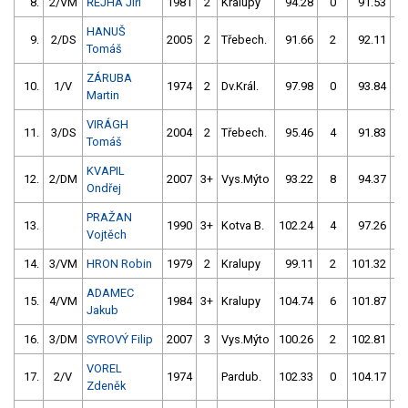
8.
2/VM
ŘEJHA Jiří
1981
2
Kralupy
94.28
0
91.53
HANUŠ
9.
2/DS
2005
2
Třebech.
91.66
2
92.11
Tomáš
ZÁRUBA
10.
1/V
1974
2
Dv.Král.
97.98
0
93.84
Martin
VIRÁGH
11.
3/DS
2004
2
Třebech.
95.46
4
91.83
Tomáš
KVAPIL
12.
2/DM
2007
3+
Vys.Mýto
93.22
8
94.37
Ondřej
PRAŽAN
13.
1990
3+
Kotva B.
102.24
4
97.26
Vojtěch
14.
3/VM
HRON Robin
1979
2
Kralupy
99.11
2
101.32
ADAMEC
15.
4/VM
1984
3+
Kralupy
104.74
6
101.87
Jakub
16.
3/DM
SYROVÝ Filip
2007
3
Vys.Mýto
100.26
2
102.81
VOREL
17.
2/V
1974
Pardub.
102.33
0
104.17
Zdeněk