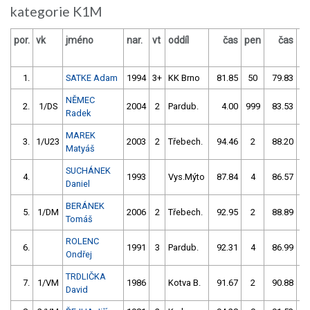
kategorie K1M
por.
vk
jméno
nar.
vt
oddíl
čas
pen
čas
p
1.
SATKE Adam
1994
3+
KK Brno
81.85
50
79.83
NĚMEC
2.
1/DS
2004
2
Pardub.
4.00
999
83.53
Radek
MAREK
3.
1/U23
2003
2
Třebech.
94.46
2
88.20
Matyáš
SUCHÁNEK
4.
1993
Vys.Mýto
87.84
4
86.57
Daniel
BERÁNEK
5.
1/DM
2006
2
Třebech.
92.95
2
88.89
Tomáš
ROLENC
6.
1991
3
Pardub.
92.31
4
86.99
Ondřej
TRDLIČKA
7.
1/VM
1986
Kotva B.
91.67
2
90.88
David