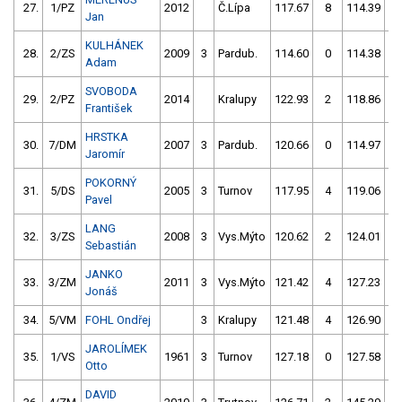
27.
1/PZ
2012
Č.Lípa
117.67
8
114.39
Jan
KULHÁNEK
28.
2/ZS
2009
3
Pardub.
114.60
0
114.38
Adam
SVOBODA
29.
2/PZ
2014
Kralupy
122.93
2
118.86
František
HRSTKA
30.
7/DM
2007
3
Pardub.
120.66
0
114.97
Jaromír
POKORNÝ
31.
5/DS
2005
3
Turnov
117.95
4
119.06
Pavel
LANG
32.
3/ZS
2008
3
Vys.Mýto
120.62
2
124.01
Sebastián
JANKO
33.
3/ZM
2011
3
Vys.Mýto
121.42
4
127.23
Jonáš
34.
5/VM
FOHL Ondřej
3
Kralupy
121.48
4
126.90
JAROLÍMEK
35.
1/VS
1961
3
Turnov
127.18
0
127.58
Otto
DAVID