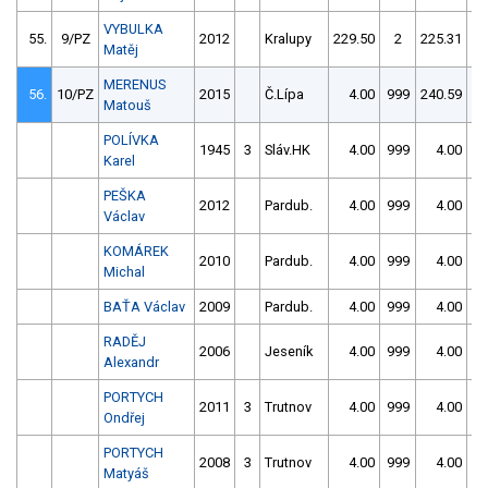
VYBULKA
55.
9/PZ
2012
Kralupy
229.50
2
225.31
Matěj
MERENUS
56.
10/PZ
2015
Č.Lípa
4.00
999
240.59
Matouš
POLÍVKA
1945
3
Sláv.HK
4.00
999
4.00
9
Karel
PEŠKA
2012
Pardub.
4.00
999
4.00
9
Václav
KOMÁREK
2010
Pardub.
4.00
999
4.00
9
Michal
BAŤA Václav
2009
Pardub.
4.00
999
4.00
9
RADĚJ
2006
Jeseník
4.00
999
4.00
9
Alexandr
PORTYCH
2011
3
Trutnov
4.00
999
4.00
9
Ondřej
PORTYCH
2008
3
Trutnov
4.00
999
4.00
9
Matyáš