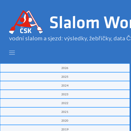
vodní slalom a sjezd: výsledky, žebříčky, data
2026
2025
2024
2023
2022
2021
2020
2019