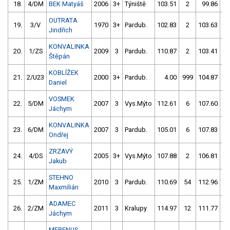
18.
4/DM
BEK Matyáš
2006
3+
Týniště
103.51
2
99.86
OUTRATA
19.
3/V
1970
3+
Pardub.
102.83
2
103.63
1
Jindřich
KONVALINKA
20.
1/ZS
2009
3
Pardub.
110.87
2
103.41
Štěpán
KOBLÍŽEK
21.
2/U23
2000
3+
Pardub.
4.00
999
104.87
Daniel
VOSMEK
22.
5/DM
2007
3
Vys.Mýto
112.61
6
107.60
Jáchym
KONVALINKA
23.
6/DM
2007
3
Pardub.
105.01
6
107.83
Ondřej
ZRZAVÝ
24.
4/DS
2005
3+
Vys.Mýto
107.88
2
106.81
Jakub
STEHNO
25.
1/ZM
2010
3
Pardub.
110.69
54
112.96
Maxmilián
ADAMEC
26.
2/ZM
2011
3
Kralupy
114.97
12
111.77
Jáchym
MERENUS