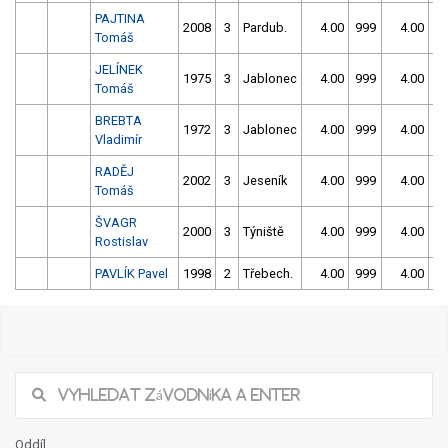
PAJTINA
2008
3
Pardub.
4.00
999
4.00
9
Tomáš
JELÍNEK
1975
3
Jablonec
4.00
999
4.00
9
Tomáš
BREBTA
1972
3
Jablonec
4.00
999
4.00
9
Vladimír
RADĚJ
2002
3
Jeseník
4.00
999
4.00
9
Tomáš
ŠVAGR
2000
3
Týniště
4.00
999
4.00
9
Rostislav
PAVLÍK Pavel
1998
2
Třebech.
4.00
999
4.00
9
Oddíl