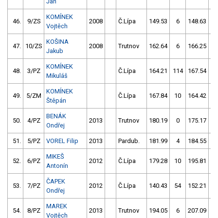
Jan
KOMÍNEK
46.
9/ZS
2008
Č.Lípa
149.53
6
148.63
Vojtěch
KOŠINA
47.
10/ZS
2008
Trutnov
162.64
6
166.25
5
Jakub
KOMÍNEK
48.
3/PZ
Č.Lípa
164.21
114
167.54
Mikuláš
KOMÍNEK
49.
5/ZM
Č.Lípa
167.84
10
164.42
2
Štěpán
BENÁK
50.
4/PZ
2013
Trutnov
180.19
0
175.17
Ondřej
51.
5/PZ
VOREL Filip
2013
Pardub.
181.99
4
184.55
MIKEŠ
52.
6/PZ
2012
Č.Lípa
179.28
10
195.81
Antonín
ČAPEK
53.
7/PZ
2012
Č.Lípa
140.43
54
152.21
5
Ondřej
MAREK
54.
8/PZ
2013
Trutnov
194.05
6
207.09
Vojtěch