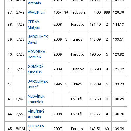
36.
4/ZM
2010
3
Trutnov
126.71
2
145.29
Antonín
37.
2/VS
PAVLÍK Jiří
1964
3+
Třebech.
4.00
999
129.79
ČERNÝ
38.
4/ZS
2008
Pardub.
131.49
2
144.13
Matyáš
JAROLÍMEK
39.
5/ZS
2009
3
Turnov
143.09
2
133.51
David
HOVORKA
40.
6/ZS
2009
Pardub.
190.55
6
129.92
Dominik
GOMBOŠ
41.
7/ZS
2009
Trutnov
135.90
4
125.02
1
Miroslav
JAROLÍMEK
42.
1995
3
Turnov
137.09
6
133.23
Josef
NEDVÍDEK
43.
3/VS
Dv.Král.
136.50
0
138.29
František
VÍDEŇSKÝ
44.
8/ZS
2008
Dv.Král.
132.77
4
130.70
Antonín
OUTRATA
45.
8/DM
2007
Pardub.
143.51
60
139.09
1