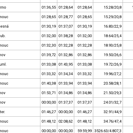
Brno
01:36,55
01:28,64
01:28,64
15.28/20,8
mouc
01:28,65
01:28,77
01:28,65
15.29/20,8
Desná
01:30,19
01:37,07
01:30,19
16.83/22,9
dub.
01:32,00
01:38,28
01:32,00
18.64/25,4
mouc
01:32,30
01:32,28
01:32,28
18.93/25,8
nov
01:39,72
01:32,86
01:32,86
19.50/26,6
uml.
01:33,08
01:43,95
01:33,08
19.72/26,9
mouc
01:33,32
01:34,34
01:33,32
19.96/27,2
mouc
01:40,38
01:33,94
01:33,94
20.58/28,1
nov
01:53,71
01:34,86
01:34,86
21.50/29,3
nov
00:00,00
01:37,37
01:37,37
24.01/32,7
ter.
01:46,27
00:00,00
01:46,27
32.91/44,9
mouc
01:48,12
02:08,62
01:48,12
34.76/47,4
mouc
00:00,00
00:00,00
59:59,99
3526.63/4.807,3