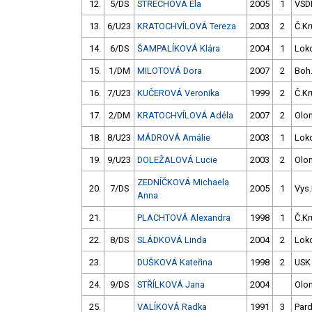
12.
5/DS
STŘECHOVÁ Ela
2005
1
VSD
13.
6/U23
KRATOCHVÍLOVÁ Tereza
2003
2
Č.Kr
14.
6/DS
ŠAMPALÍKOVÁ Klára
2004
1
Loko
15.
1/DM
MILOTOVÁ Dora
2007
2
Boh
16.
7/U23
KUČEROVÁ Veronika
1999
2
Č.Kr
17.
2/DM
KRATOCHVÍLOVÁ Adéla
2007
2
Olo
18.
8/U23
MÁDROVÁ Amálie
2003
1
Loko
19.
9/U23
DOLEŽALOVÁ Lucie
2003
2
Olo
ZEDNÍČKOVÁ Michaela
20.
7/DS
2005
1
Vys
Anna
21.
PLACHTOVÁ Alexandra
1998
1
Č.Kr
22.
8/DS
SLÁDKOVÁ Linda
2004
2
Loko
23.
DUŠKOVÁ Kateřina
1998
2
USK
24.
9/DS
STŘÍLKOVÁ Jana
2004
Olo
25.
VALÍKOVÁ Radka
1991
3
Par