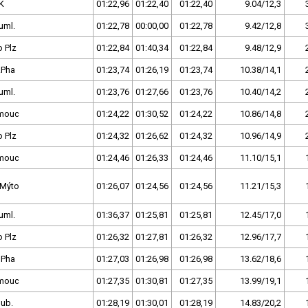
K
01:22,96
01:22,40
01:22,40
9.04/12,3
uml.
01:22,78
00:00,00
01:22,78
9.42/12,8
 Plz
01:22,84
01:40,34
01:22,84
9.48/12,9
.Pha
01:23,74
01:26,19
01:23,74
10.38/14,1
uml.
01:23,76
01:27,66
01:23,76
10.40/14,2
mouc
01:24,22
01:30,52
01:24,22
10.86/14,8
 Plz
01:24,32
01:26,62
01:24,32
10.96/14,9
mouc
01:24,46
01:26,33
01:24,46
11.10/15,1
.Mýto
01:26,07
01:24,56
01:24,56
11.21/15,3
uml.
01:36,37
01:25,81
01:25,81
12.45/17,0
 Plz
01:26,32
01:27,81
01:26,32
12.96/17,7
 Pha
01:27,03
01:26,98
01:26,98
13.62/18,6
mouc
01:27,35
01:30,81
01:27,35
13.99/19,1
dub.
01:28,19
01:30,01
01:28,19
14.83/20,2