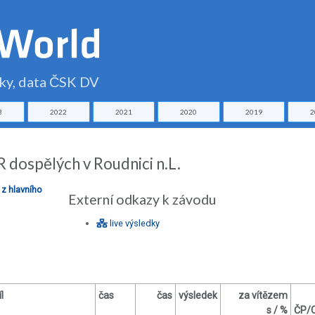
čky, data ČSK DV
3
2022
2021
2020
2019
2
 dospělých v Roudnici n.L.
z hlavního
Externí odkazy k závodu
live výsledky
l
čas
čas
výsledek
za vítězem
s / %
ČP/