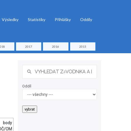
Výsledky
Statistiky
Přihlášky
Oddíly
018
2017
2016
2015
Oddíl
body
OČ/OM