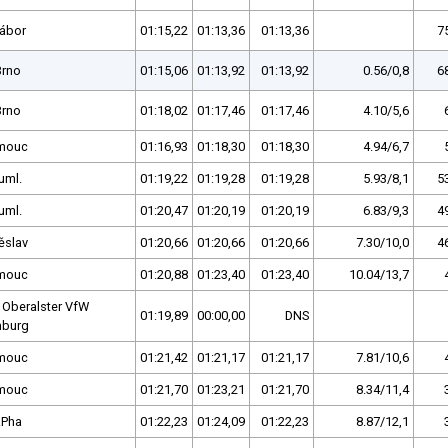
Tábor
01:15,22
01:13,36
01:13,36
7
Brno
01:15,06
01:13,92
01:13,92
0.56/0,8
6
Brno
01:18,02
01:17,46
01:17,46
4.10/5,6
mouc
01:16,93
01:18,30
01:18,30
4.94/6,7
uml.
01:19,22
01:19,28
01:19,28
5.93/8,1
5
uml.
01:20,47
01:20,19
01:20,19
6.83/9,3
4
ěslav
01:20,66
01:20,66
01:20,66
7.30/10,0
4
mouc
01:20,88
01:23,40
01:23,40
10.04/13,7
 Oberalster VfW
01:19,89
00:00,00
DNS
burg
mouc
01:21,42
01:21,17
01:21,17
7.81/10,6
mouc
01:21,70
01:23,21
01:21,70
8.34/11,4
.Pha
01:22,23
01:24,09
01:22,23
8.87/12,1