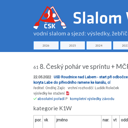
vodní slalom a sjezd: výsledky, žebří
2026
2025
2024
202
8. Český pohár ve sprintu + MČR
61
22.05.2022
USD Roudnice nad Labem - start při odbočce 
koryta Labe do přívodního ramene ke kanálu, cí
ředitel: Ondřej Zajíc vrchní rozhodčí: Luděk Roleček
výsledky ke stažení:
absolutní pořadí
P
kompletní výsledky závodu
kategorie K1W
por.
vk
jméno
nar.
vt
oddí