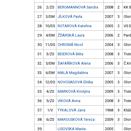
26.
2/ZS
BERGMANNOVÁ Sandra
2008
2
KK 
27.
3/DM
JÍLKOVÁ Pavla
2007
3
Olo
28.
10/DS
RUTAROVÁ Kateřina
2005
2
VS 
29.
4/DM
ŽĎÁRSKÁ Laura
2006
2
Par
30.
11/DS
CHROMÁ Nicol
2004
3
Olo
31.
3/ZS
BEIEROVÁ Běta
2008
3
Trut
32.
5/DM
ŠAFAŘÍKOVÁ Alena
2006
3
Č.Kr
33.
6/DM
MALÁ Magdaléna
2007
3
Olo
34.
12/DS
NOVOSADOVÁ Eliška
2005
3
Olo
35.
4/ZS
MARKOVÁ Kristýna
2009
3
Trut
36.
5/ZS
VIKOVÁ Anna
2008
3
Trut
37.
1/V
TYKALOVÁ Jana
1968
3
Kláš
38.
6/ZS
MAROUSKOVÁ Tereza
2009
3
Olo
39.
LISOVSKA Mariia
2005
Olo