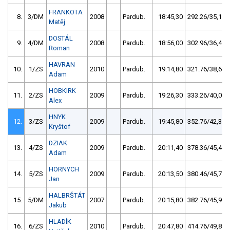
FRANKOTA
8.
3/DM
2008
Pardub.
18:45,30
292.26/35,1
Matěj
DOSTÁL
9.
4/DM
2008
Pardub.
18:56,00
302.96/36,4
Roman
HAVRAN
10.
1/ZS
2010
Pardub.
19:14,80
321.76/38,6
Adam
HOBKIRK
11.
2/ZS
2009
Pardub.
19:26,30
333.26/40,0
Alex
HNYK
12.
3/ZS
2009
Pardub.
19:45,80
352.76/42,3
Kryštof
DZIAK
13.
4/ZS
2009
Pardub.
20:11,40
378.36/45,4
Adam
HORNYCH
14.
5/ZS
2009
Pardub.
20:13,50
380.46/45,7
Jan
HALBRŠTÁT
15.
5/DM
2007
Pardub.
20:15,80
382.76/45,9
Jakub
HLADÍK
16.
6/ZS
2010
Pardub.
20:47,80
414.76/49,8