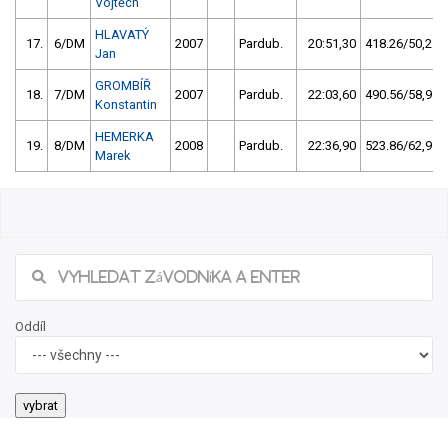
Vojtěch
HLAVATÝ
17.
6/DM
2007
Pardub.
20:51,30
418.26/50,2
Jan
GROMBÍŘ
18.
7/DM
2007
Pardub.
22:03,60
490.56/58,9
Konstantin
HEMERKA
19.
8/DM
2008
Pardub.
22:36,90
523.86/62,9
Marek
Oddíl