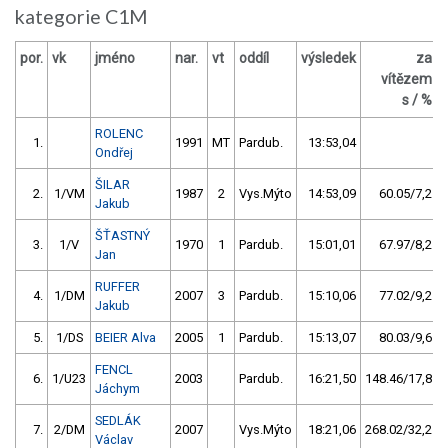
kategorie C1M
por.
vk
jméno
nar.
vt
oddíl
výsledek
za
vítězem
s / %
ROLENC
1.
1991
MT
Pardub.
13:53,04
Ondřej
ŠILAR
2.
1/VM
1987
2
Vys.Mýto
14:53,09
60.05/7,2
Jakub
ŠŤASTNÝ
3.
1/V
1970
1
Pardub.
15:01,01
67.97/8,2
Jan
RUFFER
4.
1/DM
2007
3
Pardub.
15:10,06
77.02/9,2
Jakub
5.
1/DS
BEIER Alva
2005
1
Pardub.
15:13,07
80.03/9,6
FENCL
6.
1/U23
2003
Pardub.
16:21,50
148.46/17,8
Jáchym
SEDLÁK
7.
2/DM
2007
Vys.Mýto
18:21,06
268.02/32,2
Václav