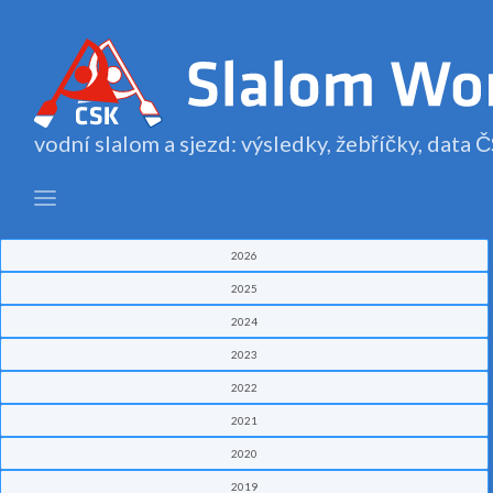
vodní slalom a sjezd: výsledky, žebříčky, data
2026
2025
2024
2023
2022
2021
2020
2019