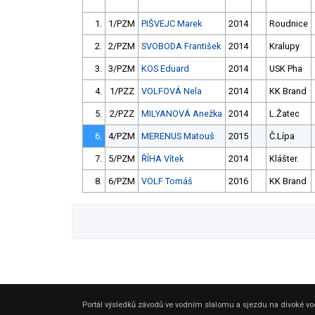
1.
1/PZM
PIŠVEJC Marek
2014
Roudnice
2.
2/PZM
SVOBODA František
2014
Kralupy
3.
3/PZM
KOS Eduard
2014
USK Pha
4.
1/PZZ
VOLFOVÁ Nela
2014
KK Brand
5.
2/PZZ
MILYANOVÁ Anežka
2014
L.Žatec
6.
4/PZM
MERENUS Matouš
2015
Č.Lípa
7.
5/PZM
ŘÍHA Vítek
2014
Klášter.
8.
6/PZM
VOLF Tomáš
2016
KK Brand
Portál výsledků závodů ve vodním slalomu a sjezdu na divoké vod