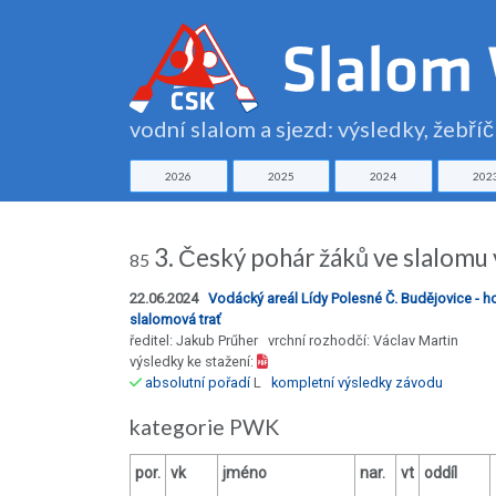
vodní slalom a sjezd: výsledky, žebří
2026
2025
2024
202
3. Český pohár žáků ve slalom
85
22.06.2024
Vodácký areál Lídy Polesné Č. Budějovice - ho
slalomová trať
ředitel: Jakub Prűher vrchní rozhodčí: Václav Martin
výsledky ke stažení:
absolutní pořadí
L
kompletní výsledky závodu
kategorie PWK
por.
vk
jméno
nar.
vt
oddíl