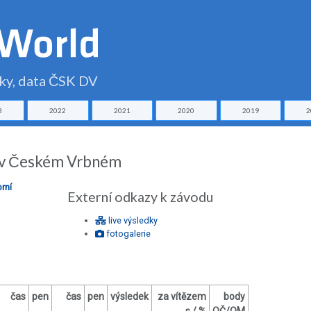
čky, data ČSK DV
3
2022
2021
2020
2019
2
u v Českém Vrbném
rní
Externí odkazy k závodu
live výsledky
fotogalerie
čas
pen
čas
pen
výsledek
za vítězem
body