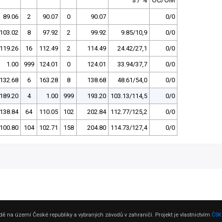
s / %
OČ/OM
89.06
2
90.07
0
90.07
0/0
103.02
8
97.92
2
99.92
9.85/10,9
0/0
119.26
16
112.49
2
114.49
24.42/27,1
0/0
1.00
999
124.01
0
124.01
33.94/37,7
0/0
132.68
6
163.28
8
138.68
48.61/54,0
0/0
189.20
4
1.00
999
193.20
103.13/114,5
0/0
138.84
64
110.05
102
202.84
112.77/125,2
0/0
100.80
104
102.71
158
204.80
114.73/127,4
0/0
ě na území České republiky a vybraných závodů v zahraničí. Projekt je vlastnictvím
ČSK