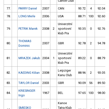
Canoe Club
77.
PARRY Daniel
2007
CAN
93.72
4
92.04
78.
LONG Merle
2006
USA
88.71
100
92.60
Univerzitní
79.
PETRIK Marek
2008
2
sportovní
93.35
0
92.76
klub Pra
THOMAS
80.
2007
GBR
92.78
2
94.78
Dominic
Univerzitní
81.
MRAZEK Jakub
2004
1
sportovní
89.22
0
88.79
klub Pra
Leipziger
82.
KAEDING Kilian
2008
88.96
2
93.05
Kanu Club
83.
TAYLOR Daniel
2003
GBR
90.09
56
89.50
KRIESINGER
84.
1967
BEL
97.65
100
98.00
Ingo
Kanoe
SMIESKO
Tatra Klub