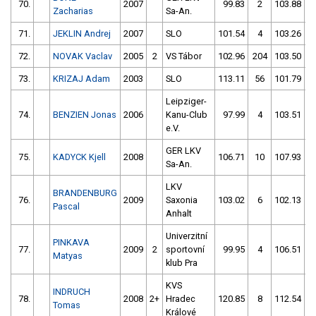
70.
2007
99.83
2
103.88
Zacharias
Sa-An.
71.
JEKLIN Andrej
2007
SLO
101.54
4
103.26
72.
NOVAK Vaclav
2005
2
VS Tábor
102.96
204
103.50
73.
KRIZAJ Adam
2003
SLO
113.11
56
101.79
Leipziger-
74.
BENZIEN Jonas
2006
Kanu-Club
97.99
4
103.51
e.V.
GER LKV
75.
KADYCK Kjell
2008
106.71
10
107.93
Sa-An.
LKV
BRANDENBURG
76.
2009
Saxonia
103.02
6
102.13
Pascal
Anhalt
Univerzitní
PINKAVA
77.
2009
2
sportovní
99.95
4
106.51
Matyas
klub Pra
KVS
INDRUCH
78.
2008
2+
Hradec
120.85
8
112.54
Tomas
Králové