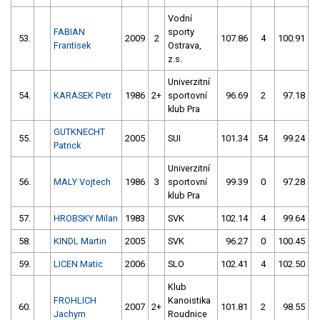
Vodní
FABIAN
sporty
53.
2009
2
107.86
4
100.91
Frantisek
Ostrava,
z.s.
Univerzitní
54.
KARASEK Petr
1986
2+
sportovní
96.69
2
97.18
klub Pra
GUTKNECHT
55.
2005
SUI
101.34
54
99.24
Patrick
Univerzitní
56.
MALY Vojtech
1986
3
sportovní
99.39
0
97.28
klub Pra
57.
HROBSKY Milan
1983
SVK
102.14
4
99.64
58.
KINDL Martin
2005
SVK
96.27
0
100.45
59.
LICEN Matic
2006
SLO
102.41
4
102.50
Klub
FROHLICH
Kanoistika
60.
2007
2+
101.81
2
98.55
Jachym
Roudnice