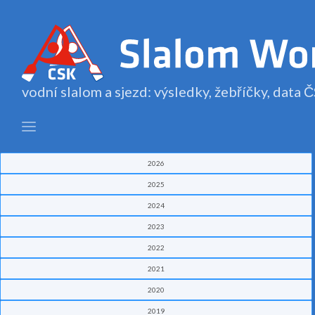
vodní slalom a sjezd: výsledky, žebříčky, data
2026
2025
2024
2023
2022
2021
2020
2019