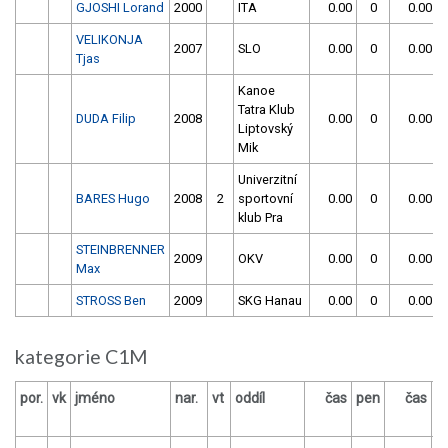
GJOSHI Lorand
2000
ITA
0.00
0
0.00
VELIKONJA
2007
SLO
0.00
0
0.00
Tjas
Kanoe
Tatra Klub
DUDA Filip
2008
0.00
0
0.00
Liptovský
Mik
Univerzitní
BARES Hugo
2008
2
sportovní
0.00
0
0.00
klub Pra
STEINBRENNER
2009
OKV
0.00
0
0.00
Max
STROSS Ben
2009
SKG Hanau
0.00
0
0.00
kategorie C1M
por.
vk
jméno
nar.
vt
oddíl
čas
pen
čas
p