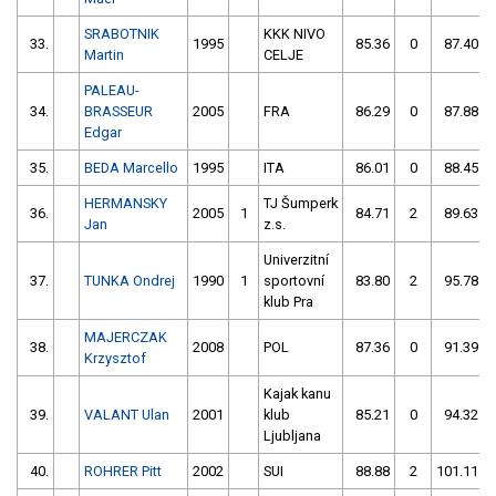
SRABOTNIK
KKK NIVO
33.
1995
85.36
0
87.40
Martin
CELJE
PALEAU-
34.
BRASSEUR
2005
FRA
86.29
0
87.88
Edgar
35.
BEDA Marcello
1995
ITA
86.01
0
88.45
HERMANSKY
TJ Šumperk
36.
2005
1
84.71
2
89.63
Jan
z.s.
Univerzitní
37.
TUNKA Ondrej
1990
1
sportovní
83.80
2
95.78
klub Pra
MAJERCZAK
38.
2008
POL
87.36
0
91.39
Krzysztof
Kajak kanu
39.
VALANT Ulan
2001
klub
85.21
0
94.32
Ljubljana
40.
ROHRER Pitt
2002
SUI
88.88
2
101.11