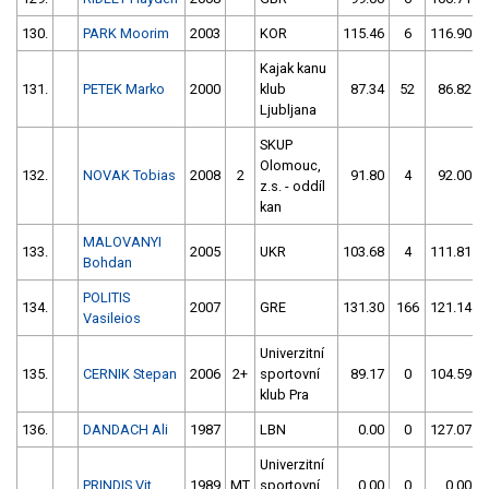
130.
PARK Moorim
2003
KOR
115.46
6
116.90
Kajak kanu
131.
PETEK Marko
2000
klub
87.34
52
86.82
Ljubljana
SKUP
Olomouc,
132.
NOVAK Tobias
2008
2
91.80
4
92.00
z.s. - oddíl
kan
MALOVANYI
133.
2005
UKR
103.68
4
111.81
Bohdan
POLITIS
134.
2007
GRE
131.30
166
121.14
Vasileios
Univerzitní
135.
CERNIK Stepan
2006
2+
sportovní
89.17
0
104.59
klub Pra
136.
DANDACH Ali
1987
LBN
0.00
0
127.07
Univerzitní
PRINDIS Vit
1989
MT
sportovní
0.00
0
0.00