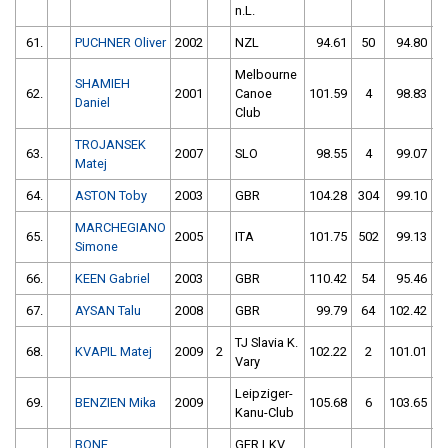
n.L.
61.
PUCHNER Oliver
2002
NZL
94.61
50
94.80
Melbourne
SHAMIEH
62.
2001
Canoe
101.59
4
98.83
Daniel
Club
TROJANSEK
63.
2007
SLO
98.55
4
99.07
Matej
64.
ASTON Toby
2003
GBR
104.28
304
99.10
MARCHEGIANO
65.
2005
ITA
101.75
502
99.13
Simone
66.
KEEN Gabriel
2003
GBR
110.42
54
95.46
67.
AYSAN Talu
2008
GBR
99.79
64
102.42
TJ Slavia K.
68.
KVAPIL Matej
2009
2
102.22
2
101.01
Vary
Leipziger-
69.
BENZIEN Mika
2009
105.68
6
103.65
Kanu-Club
BONE
GER LKV