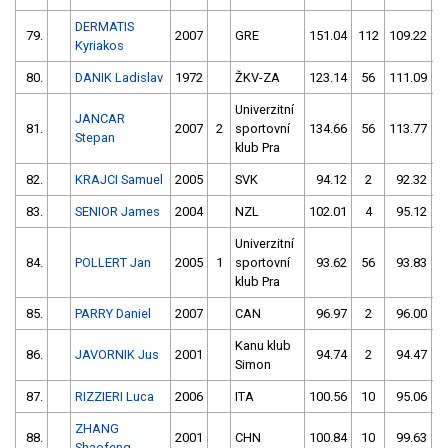
DERMATIS
79.
2007
GRE
151.04
112
109.22
Kyriakos
80.
DANIK Ladislav
1972
ŽKV-ZA
123.14
56
111.09
Univerzitní
JANCAR
81.
2007
2
sportovní
134.66
56
113.77
Stepan
klub Pra
82.
KRAJCI Samuel
2005
SVK
94.12
2
92.32
5
83.
SENIOR James
2004
NZL
102.01
4
95.12
5
Univerzitní
84.
POLLERT Jan
2005
1
sportovní
93.62
56
93.83
5
klub Pra
85.
PARRY Daniel
2007
CAN
96.97
2
96.00
5
Kanu klub
86.
JAVORNIK Jus
2001
94.74
2
94.47
5
Simon
87.
RIZZIERI Luca
2006
ITA
100.56
10
95.06
5
ZHANG
88.
2001
CHN
100.84
10
99.63
5
Shaofeng