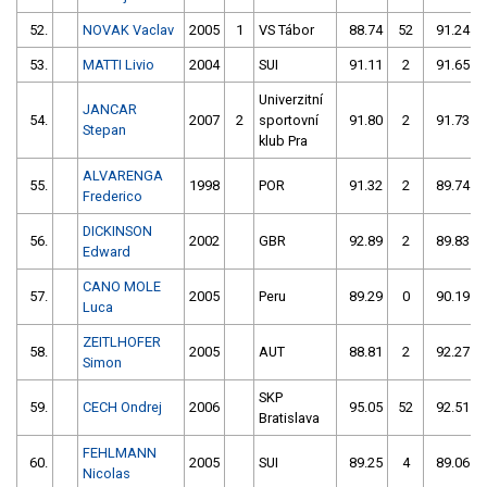
52.
NOVAK Vaclav
2005
1
VS Tábor
88.74
52
91.24
53.
MATTI Livio
2004
SUI
91.11
2
91.65
Univerzitní
JANCAR
54.
2007
2
sportovní
91.80
2
91.73
Stepan
klub Pra
ALVARENGA
55.
1998
POR
91.32
2
89.74
Frederico
DICKINSON
56.
2002
GBR
92.89
2
89.83
Edward
CANO MOLE
57.
2005
Peru
89.29
0
90.19
Luca
ZEITLHOFER
58.
2005
AUT
88.81
2
92.27
Simon
SKP
59.
CECH Ondrej
2006
95.05
52
92.51
Bratislava
FEHLMANN
60.
2005
SUI
89.25
4
89.06
Nicolas