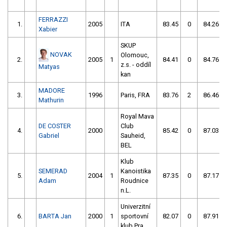
FERRAZZI
1.
2005
ITA
83.45
0
84.26
Xabier
SKUP
NOVAK
Olomouc,
2.
2005
1
84.41
0
84.76
z.s. - oddíl
Matyas
kan
MADORE
3.
1996
Paris, FRA
83.76
2
86.46
Mathurin
Royal Mava
DE COSTER
Club
4.
2000
85.42
0
87.03
Gabriel
Sauheid,
BEL
Klub
SEMERAD
Kanoistika
5.
2004
1
87.35
0
87.17
Adam
Roudnice
n.L.
Univerzitní
6.
BARTA Jan
2000
1
sportovní
82.07
0
87.91
klub Pra