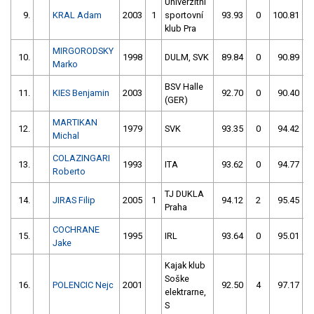
Univerzitní
9.
KRAL Adam
2003
1
sportovní
93.93
0
100.81
klub Pra
MIRGORODSKY
10.
1998
DULM, SVK
89.84
0
90.89
5
Marko
BSV Halle
11.
KIES Benjamin
2003
92.70
0
90.40
(GER)
MARTIKAN
12.
1979
SVK
93.35
0
94.42
Michal
COLAZINGARI
13.
1993
ITA
93.62
0
94.77
Roberto
TJ DUKLA
14.
JIRAS Filip
2005
1
94.12
2
95.45
Praha
COCHRANE
15.
1995
IRL
93.64
0
95.01
Jake
Kajak klub
Soške
16.
POLENCIC Nejc
2001
92.50
4
97.17
elektrarne,
S