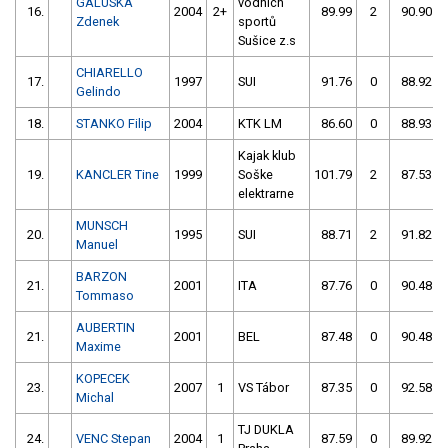
GALUSKA
vodních
16.
2004
2+
89.99
2
90.90
Zdenek
sportů
Sušice z.s
CHIARELLO
17.
1997
SUI
91.76
0
88.92
Gelindo
18.
STANKO Filip
2004
KTK LM
86.60
0
88.93
Kajak klub
19.
KANCLER Tine
1999
Soške
101.79
2
87.53
elektrarne
MUNSCH
20.
1995
SUI
88.71
2
91.82
Manuel
BARZON
21.
2001
ITA
87.76
0
90.48
Tommaso
AUBERTIN
21.
2001
BEL
87.48
0
90.48
Maxime
KOPECEK
23.
2007
1
VS Tábor
87.35
0
92.58
Michal
TJ DUKLA
24.
VENC Stepan
2004
1
87.59
0
89.92