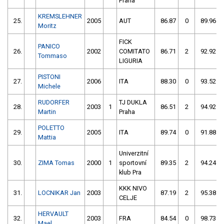
Praha
KREMSLEHNER
25.
2005
AUT
86.87
0
89.96
Moritz
FICK
PANICO
26.
2002
COMITATO
86.71
2
92.92
Tommaso
LIGURIA
PISTONI
27.
2006
ITA
88.30
0
93.52
Michele
RUDORFER
TJ DUKLA
28.
2003
1
86.51
2
94.92
Martin
Praha
POLETTO
29.
2005
ITA
89.74
0
91.88
Mattia
Univerzitní
30.
ZIMA Tomas
2000
1
sportovní
89.35
2
94.24
klub Pra
KKK NIVO
31.
LOCNIKAR Jan
2003
87.19
2
95.38
CELJE
HERVAULT
32.
2003
FRA
84.54
0
98.73
Mael