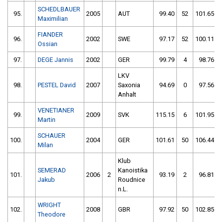
SCHEDLBAUER
95.
2005
AUT
99.40
52
101.65
Maximilian
FIANDER
96.
2002
SWE
97.17
52
100.11
Ossian
97.
DEGE Jannis
2002
GER
99.79
4
98.76
LKV
98.
PESTEL David
2007
Saxonia
94.69
0
97.56
Anhalt
VENETIANER
99.
2009
SVK
115.15
6
101.95
Martin
SCHAUER
100.
2004
GER
101.61
50
106.44
Milan
Klub
SEMERAD
Kanoistika
101.
2006
2
93.19
2
96.81
Jakub
Roudnice
n.L.
WRIGHT
102.
2008
GBR
97.92
50
102.85
Theodore