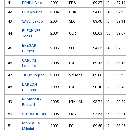
41.
BENINI Gino
2003
FRA
89.27
0
87.14
42.
BROWN Ben
2004
GBR
94.05
4
87.26
43.
SAVLI Jakob
2004
SLO
89.48
0
89.31
BUECHNER
44.
2004
GER
88.63
50
89.67
Jonas
BREGAR
45.
2006
SLO
94.52
4
87.96
Domen
CARDINI
46.
2005
ITA
89.12
0
88.18
Lorenzo
47.
TICHY Stepan
2000
Val.Mez.
89.06
0
90.26
BARZON
48.
1999
ITA
90.10
2
90.40
Giacomo
RUMANSKY
49.
2005
KTK LM
92.74
0
90.89
Richard
50.
STROSS Robin
2006
SKG Hanau
92.53
6
90.91
MASTALSKI
51.
2003
POL
89.58
2
88.96
Mikolaj