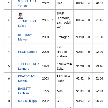
SENECHAULT
1.
2002
FRA
88.94
4
90.07
Yohann
SKUP
Olomouc,
2.
2005
1
89.54
0
91.45
KRATOCHVIL
z.s. - oddíl
Lukas
kan
DEBLIQUY
3.
2003
Bretagne
99.90
0
91.58
Mewen
KVS
4.
HEGER Jonas
2006
1
Hradec
90.87
8
92.99
Králové
TUCHSCHERER
Kanuverein
5.
1999
91.28
0
93.16
Lennard
Zeitz
KRATOCHVIL
TJ DUKLA
6.
2003
1
92.42
0
92.66
Martin
Praha
BASSETT
7.
1999
AUS
94.54
0
92.85
Lachlan
8.
SUESS Philipp
2002
GER
90.93
2
96.75