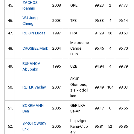
ZACHOS
45.
2008
GRE
99.23
2
97.73
Ioannis
WU Jung-
46.
2003
TPE
96.33
4
96.14
Cheng
47.
ROISIN Lucas
1997
FRA
91.29
56
98.63
Melbourne
48.
CROSBEE Mark
2004
Canoe
95.45
4
96.70
Club
BUKANOV
49.
1996
UZB
94.94
4
99.79
Abubakir
SKUP
Olomouc,
50.
RETEK Vaclav
2007
99.49
104
98.03
z.s. - oddíl
kan
BORRMANN
GER LKV
51.
2005
99.17
0
96.65
Ben
Sa-An.
Leipziger-
SPROTOWSKY
52.
2005
Kanu-Club
96.81
52
96.86
Erik
e.V.