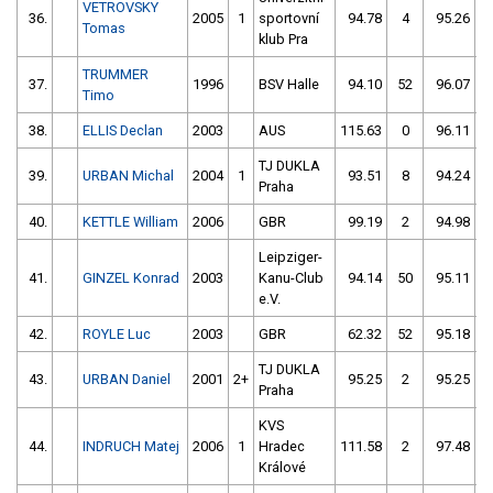
VETROVSKY
36.
2005
1
sportovní
94.78
4
95.26
Tomas
klub Pra
TRUMMER
37.
1996
BSV Halle
94.10
52
96.07
Timo
38.
ELLIS Declan
2003
AUS
115.63
0
96.11
TJ DUKLA
39.
URBAN Michal
2004
1
93.51
8
94.24
Praha
40.
KETTLE William
2006
GBR
99.19
2
94.98
Leipziger-
41.
GINZEL Konrad
2003
Kanu-Club
94.14
50
95.11
e.V.
42.
ROYLE Luc
2003
GBR
62.32
52
95.18
TJ DUKLA
43.
URBAN Daniel
2001
2+
95.25
2
95.25
Praha
KVS
44.
INDRUCH Matej
2006
1
Hradec
111.58
2
97.48
Králové