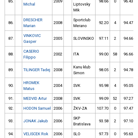
85.
2009
98.66
0
96.43
Michal
Liptovsky
Mik
DRESCHER
Sportclub
86.
2008
92.20
4
94.47
Marian
Merano
VINKOVIC
87.
2005
SLOVINSKO
97.11
2
94.66
Gasper
CASERIO
88.
2002
ITA
99.00
58
96.66
Filippo
Kanu klub
89.
TILINGER Tadej
2008
98.05
2
94.78
Simon
HROMEK
90.
2004
SVK
95.98
4
95.05
Matus
91.
MEDVID Artur
2008
SVK
99.09
52
97.27
92.
HODON Samuel
2006
ŽKV-ZA
107.70
0
97.47
SKP
93.
JONAK Jakub
2006
93.58
2
97.10
Bratislava
94.
VELISCEK Rok
2006
SLO
97.73
0
95.63