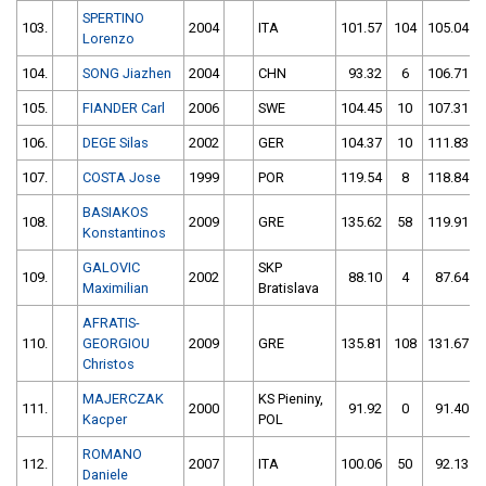
SPERTINO
103.
2004
ITA
101.57
104
105.04
Lorenzo
104.
SONG Jiazhen
2004
CHN
93.32
6
106.71
105.
FIANDER Carl
2006
SWE
104.45
10
107.31
106.
DEGE Silas
2002
GER
104.37
10
111.83
107.
COSTA Jose
1999
POR
119.54
8
118.84
BASIAKOS
108.
2009
GRE
135.62
58
119.91
Konstantinos
GALOVIC
SKP
109.
2002
88.10
4
87.64
Maximilian
Bratislava
AFRATIS-
110.
GEORGIOU
2009
GRE
135.81
108
131.67
Christos
MAJERCZAK
KS Pieniny,
111.
2000
91.92
0
91.40
Kacper
POL
ROMANO
112.
2007
ITA
100.06
50
92.13
Daniele