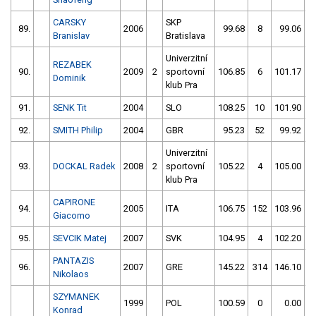
CARSKY
SKP
89.
2006
99.68
8
99.06
5
Branislav
Bratislava
Univerzitní
REZABEK
90.
2009
2
sportovní
106.85
6
101.17
5
Dominik
klub Pra
91.
SENK Tit
2004
SLO
108.25
10
101.90
5
92.
SMITH Philip
2004
GBR
95.23
52
99.92
5
Univerzitní
93.
DOCKAL Radek
2008
2
sportovní
105.22
4
105.00
5
klub Pra
CAPIRONE
94.
2005
ITA
106.75
152
103.96
1
Giacomo
95.
SEVCIK Matej
2007
SVK
104.95
4
102.20
1
PANTAZIS
96.
2007
GRE
145.22
314
146.10
2
Nikolaos
SZYMANEK
1999
POL
100.59
0
0.00
Konrad