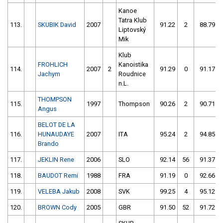
Kanoe
Tatra Klub
113.
SKUBIK David
2007
91.22
2
88.79
Liptovský
Mik
Klub
FROHLICH
Kanoistika
114.
2007
2
91.29
0
91.17
Jachym
Roudnice
n.L.
THOMPSON
115.
1997
Thompson
90.26
2
90.71
Angus
BELOT DE LA
116.
HUNAUDAYE
2007
ITA
95.24
2
94.85
Brando
117.
JEKLIN Rene
2006
SLO
92.14
56
91.37
118.
BAUDOT Remi
1988
FRA
91.19
0
92.66
119.
VELEBA Jakub
2008
SVK
99.25
4
95.12
120.
BROWN Cody
2005
GBR
91.50
52
91.72