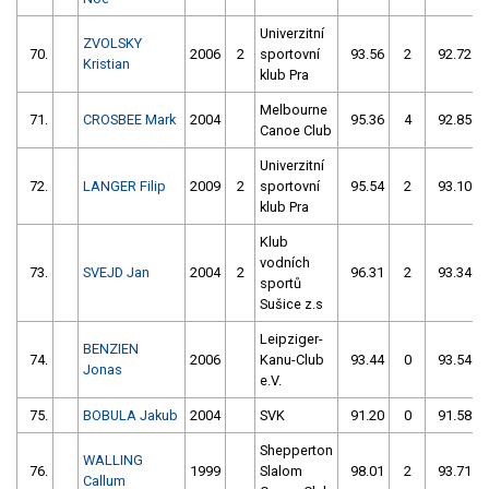
Univerzitní
ZVOLSKY
70.
2006
2
sportovní
93.56
2
92.72
Kristian
klub Pra
Melbourne
71.
CROSBEE Mark
2004
95.36
4
92.85
Canoe Club
Univerzitní
72.
LANGER Filip
2009
2
sportovní
95.54
2
93.10
klub Pra
Klub
vodních
73.
SVEJD Jan
2004
2
96.31
2
93.34
sportů
Sušice z.s
Leipziger-
BENZIEN
74.
2006
Kanu-Club
93.44
0
93.54
Jonas
e.V.
75.
BOBULA Jakub
2004
SVK
91.20
0
91.58
Shepperton
WALLING
76.
1999
Slalom
98.01
2
93.71
Callum