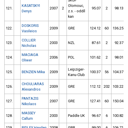
SKUP
KASATSKYI
Olomouc,
121.
2007
2
95.07
2
98.13
Denys
z.s. - oddíl
kan
DOSKORIS
122.
2009
GRE
124.12
60
136.25
Vasileios
COLLIER
123.
2003
NZL
87.61
2
92.37
Nicholas
MACIAGA
124.
2006
POL
101.62
2
98.01
Oliwer
Leipziger-
125.
BENZIEN Mika
2009
100.37
56
104.37
Kanu-Club
CHOULIARAS
126.
2009
GRE
112.12
202
103.22
Alexandros
PANTAZIS
127.
2007
GRE
127.41
60
150.04
Nikolaos
MASSEY
128.
2003
Paddle UK
96.67
6
100.82
Callum
129.
RIDLEY Hayden
2008
GBR
99.00
6
106.71