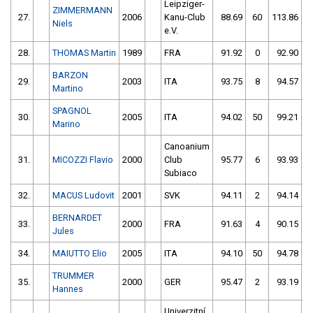
Leipziger-
ZIMMERMANN
27.
2006
Kanu-Club
88.69
60
113.86
Niels
e.V.
28.
THOMAS Martin
1989
FRA
91.92
0
92.90
5
BARZON
29.
2003
ITA
93.75
8
94.57
5
Martino
SPAGNOL
30.
2005
ITA
94.02
50
99.21
5
Marino
Canoanium
31.
MICOZZI Flavio
2000
Club
95.77
6
93.93
Subiaco
32.
MACUS Ludovit
2001
SVK
94.11
2
94.14
BERNARDET
33.
2000
FRA
91.63
4
90.15
Jules
34.
MAIUTTO Elio
2005
ITA
94.10
50
94.78
TRUMMER
35.
2000
GER
95.47
2
93.19
Hannes
Univerzitní