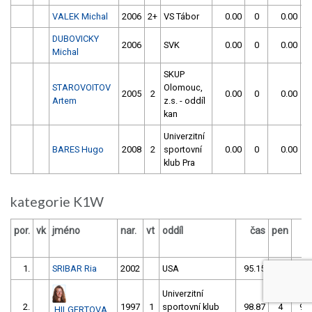
VALEK Michal
2006
2+
VS Tábor
0.00
0
0.00
DUBOVICKY
2006
SVK
0.00
0
0.00
Michal
SKUP
STAROVOITOV
Olomouc,
2005
2
0.00
0
0.00
Artem
z.s. - oddíl
kan
Univerzitní
BARES Hugo
2008
2
sportovní
0.00
0
0.00
klub Pra
kategorie K1W
por.
vk
jméno
nar.
vt
oddíl
čas
pen
č
1.
SRIBAR Ria
2002
USA
95.15
4
98
Univerzitní
2.
1997
1
sportovní klub
98.87
4
95
HILGERTOVA