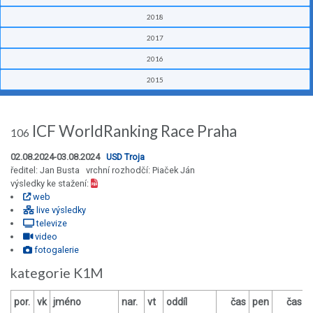
2018
2017
2016
2015
ICF WorldRanking Race Praha
106
02.08.2024-03.08.2024
USD Troja
ředitel: Jan Busta vrchní rozhodčí: Piaček Ján
výsledky ke stažení:
web
live výsledky
televize
video
fotogalerie
kategorie K1M
por.
vk
jméno
nar.
vt
oddíl
čas
pen
čas