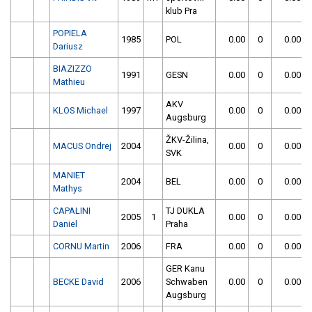
klub Pra
POPIELA
1985
POL
0.00
0
0.00
Dariusz
BIAZIZZO
1991
GESN
0.00
0
0.00
Mathieu
AKV
KLOS Michael
1997
0.00
0
0.00
Augsburg
ŽKV-Žilina,
MACUS Ondrej
2004
0.00
0
0.00
SVK
MANIET
2004
BEL
0.00
0
0.00
Mathys
CAPALINI
TJ DUKLA
2005
1
0.00
0
0.00
Daniel
Praha
CORNU Martin
2006
FRA
0.00
0
0.00
GER Kanu
BECKE David
2006
Schwaben
0.00
0
0.00
Augsburg