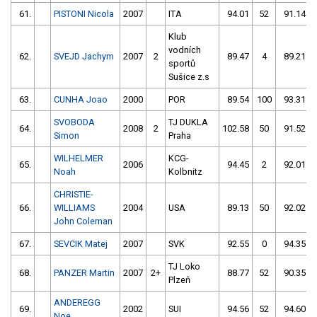
61.
PISTONI Nicola
2007
ITA
94.01
52
91.14
Klub
vodních
62.
SVEJD Jachym
2007
2
89.47
4
89.21
sportů
Sušice z.s
63.
CUNHA Joao
2000
POR
89.54
100
93.31
SVOBODA
TJ DUKLA
64.
2008
2
102.58
50
91.52
Simon
Praha
WILHELMER
KCG-
65.
2006
94.45
2
92.01
Noah
Kolbnitz
CHRISTIE-
66.
WILLIAMS
2004
USA
89.13
50
92.02
John Coleman
67.
SEVCIK Matej
2007
SVK
92.55
0
94.35
TJ Loko
68.
PANZER Martin
2007
2+
88.77
52
90.35
Plzeň
ANDEREGG
69.
2002
SUI
94.56
52
94.60
Noe