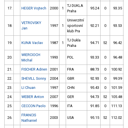
TJ DUKLA
17.
HEGER Vojtech
2000
1
95.24
0
93.35
Praha
Univerzitní
VETROVSKY
18.
1997
1
sportovní
92.21
0
93.53
Jan
klub Pra
TJ Dukla
19.
KUNA Vaclav
1987
1
94.71
52
96.42
Praha
WIERCIOCH
20.
1993
POL
93.33
0
96.48
Michal
21.
FISCHER Adrien
2001
FRA
88.73
0
100.92
22.
SHEVILL Sonny
2004
GBR
92.93
0
99.39
23.
LI Chuan
1997
CHN
95.43
0
101.59
24.
WEBER Anton
2007
GER
94.73
52
105.48
25.
CECCON Paolo
1996
ITA
91.85
0
111.13
FRANCIS
26.
2003
USA
95.15
52
112.02
Nathaniel