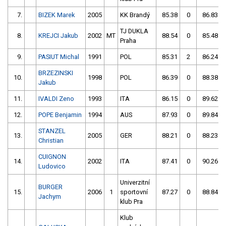
7.
BIZEK Marek
2005
KK Brandý
85.38
0
86.83
TJ DUKLA
8.
KREJCI Jakub
2002
MT
88.54
0
85.48
Praha
9.
PASIUT Michal
1991
POL
85.31
2
86.24
BRZEZINSKI
10.
1998
POL
86.39
0
88.38
Jakub
11.
IVALDI Zeno
1993
ITA
86.15
0
89.62
12.
POPE Benjamin
1994
AUS
87.93
0
89.84
STANZEL
13.
2005
GER
88.21
0
88.23
Christian
CUIGNON
14.
2002
ITA
87.41
0
90.26
Ludovico
Univerzitní
BURGER
15.
2006
1
sportovní
87.27
0
88.84
Jachym
klub Pra
Klub