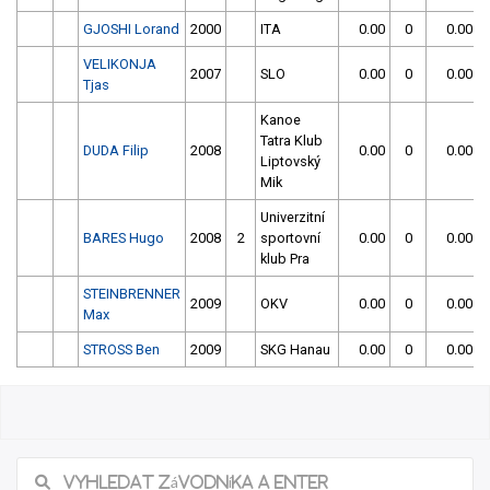
GJOSHI Lorand
2000
ITA
0.00
0
0.00
VELIKONJA
2007
SLO
0.00
0
0.00
Tjas
Kanoe
Tatra Klub
DUDA Filip
2008
0.00
0
0.00
Liptovský
Mik
Univerzitní
BARES Hugo
2008
2
sportovní
0.00
0
0.00
klub Pra
STEINBRENNER
2009
OKV
0.00
0
0.00
Max
STROSS Ben
2009
SKG Hanau
0.00
0
0.00