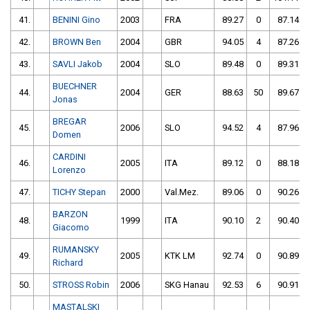
41.
BENINI Gino
2003
FRA
89.27
0
87.14
42.
BROWN Ben
2004
GBR
94.05
4
87.26
43.
SAVLI Jakob
2004
SLO
89.48
0
89.31
BUECHNER
44.
2004
GER
88.63
50
89.67
Jonas
BREGAR
45.
2006
SLO
94.52
4
87.96
Domen
CARDINI
46.
2005
ITA
89.12
0
88.18
Lorenzo
47.
TICHY Stepan
2000
Val.Mez.
89.06
0
90.26
BARZON
48.
1999
ITA
90.10
2
90.40
Giacomo
RUMANSKY
49.
2005
KTK LM
92.74
0
90.89
Richard
50.
STROSS Robin
2006
SKG Hanau
92.53
6
90.91
MASTALSKI