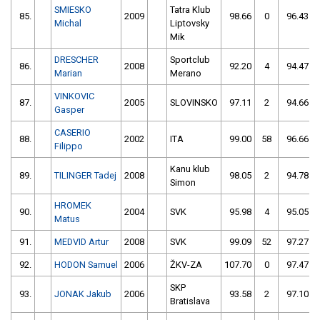
SMIESKO
Tatra Klub
85.
2009
98.66
0
96.43
Michal
Liptovsky
Mik
DRESCHER
Sportclub
86.
2008
92.20
4
94.47
Marian
Merano
VINKOVIC
87.
2005
SLOVINSKO
97.11
2
94.66
Gasper
CASERIO
88.
2002
ITA
99.00
58
96.66
Filippo
Kanu klub
89.
TILINGER Tadej
2008
98.05
2
94.78
Simon
HROMEK
90.
2004
SVK
95.98
4
95.05
Matus
91.
MEDVID Artur
2008
SVK
99.09
52
97.27
92.
HODON Samuel
2006
ŽKV-ZA
107.70
0
97.47
SKP
93.
JONAK Jakub
2006
93.58
2
97.10
Bratislava