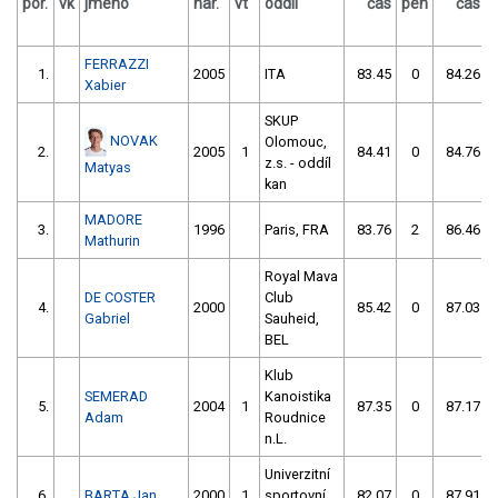
por.
vk
jméno
nar.
vt
oddíl
čas
pen
čas
FERRAZZI
1.
2005
ITA
83.45
0
84.26
Xabier
SKUP
NOVAK
Olomouc,
2.
2005
1
84.41
0
84.76
z.s. - oddíl
Matyas
kan
MADORE
3.
1996
Paris, FRA
83.76
2
86.46
Mathurin
Royal Mava
DE COSTER
Club
4.
2000
85.42
0
87.03
Gabriel
Sauheid,
BEL
Klub
SEMERAD
Kanoistika
5.
2004
1
87.35
0
87.17
Adam
Roudnice
n.L.
Univerzitní
6.
BARTA Jan
2000
1
sportovní
82.07
0
87.91