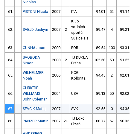
Nicolas
61.
PISTONI Nicola
2007
ITA
94.01
52
91.14
Klub
vodních
62.
SVEJD Jachym
2007
2
89.47
4
89.21
sportů
Sušice z.s
63.
CUNHA Joao
2000
POR
89.54
100
93.31
SVOBODA
TJ DUKLA
64.
2008
2
102.58
50
91.52
Simon
Praha
WILHELMER
KCG-
65.
2006
94.45
2
92.01
Noah
Kolbnitz
CHRISTIE-
66.
WILLIAMS
2004
USA
89.13
50
92.02
John Coleman
67.
SEVCIK Matej
2007
SVK
92.55
0
94.35
TJ Loko
68.
PANZER Martin
2007
2+
88.77
52
90.35
Plzeň
ANDEREGG