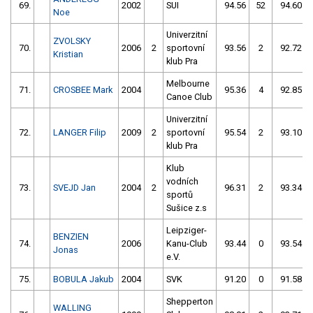
69.
2002
SUI
94.56
52
94.60
Noe
Univerzitní
ZVOLSKY
70.
2006
2
sportovní
93.56
2
92.72
Kristian
klub Pra
Melbourne
71.
CROSBEE Mark
2004
95.36
4
92.85
Canoe Club
Univerzitní
72.
LANGER Filip
2009
2
sportovní
95.54
2
93.10
klub Pra
Klub
vodních
73.
SVEJD Jan
2004
2
96.31
2
93.34
sportů
Sušice z.s
Leipziger-
BENZIEN
74.
2006
Kanu-Club
93.44
0
93.54
Jonas
e.V.
75.
BOBULA Jakub
2004
SVK
91.20
0
91.58
Shepperton
WALLING