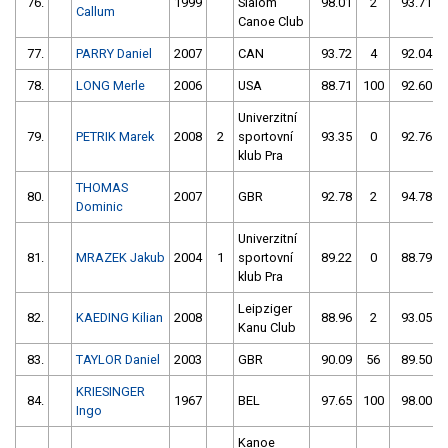
76.
1999
Slalom
98.01
2
93.71
Callum
Canoe Club
77.
PARRY Daniel
2007
CAN
93.72
4
92.04
78.
LONG Merle
2006
USA
88.71
100
92.60
Univerzitní
79.
PETRIK Marek
2008
2
sportovní
93.35
0
92.76
klub Pra
THOMAS
80.
2007
GBR
92.78
2
94.78
Dominic
Univerzitní
81.
MRAZEK Jakub
2004
1
sportovní
89.22
0
88.79
klub Pra
Leipziger
82.
KAEDING Kilian
2008
88.96
2
93.05
Kanu Club
83.
TAYLOR Daniel
2003
GBR
90.09
56
89.50
KRIESINGER
84.
1967
BEL
97.65
100
98.00
Ingo
Kanoe