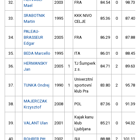
32.
2003
FRA
84.54
0
98.73
Mael
SRABOTNIK
KKK NIVO
33.
1995
85.36
0
87.40
Martin
CELJE
PALEAU-
34.
BRASSEUR
2005
FRA
86.29
0
87.88
Edgar
35.
BEDA Marcello
1995
ITA
86.01
0
88.45
HERMANSKY
TJ Šumperk
36.
2005
1
84.71
2
89.63
Jan
z.s.
Univerzitní
37.
TUNKA Ondrej
1990
1
sportovní
83.80
2
95.78
klub Pra
MAJERCZAK
38.
2008
POL
87.36
0
91.39
Krzysztof
Kajak kanu
39.
VALANT Ulan
2001
klub
85.21
0
94.32
Ljubljana
40.
ROHRER Pitt
2002
SUI
88.88
2
101.11