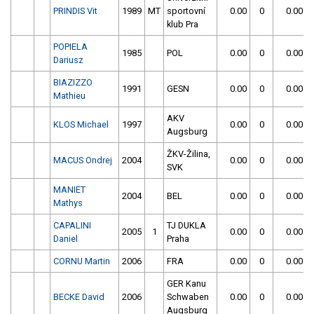
PRINDIS Vit
1989
MT
sportovní
0.00
0
0.00
klub Pra
POPIELA
1985
POL
0.00
0
0.00
Dariusz
BIAZIZZO
1991
GESN
0.00
0
0.00
Mathieu
AKV
KLOS Michael
1997
0.00
0
0.00
Augsburg
ŽKV-Žilina,
MACUS Ondrej
2004
0.00
0
0.00
SVK
MANIET
2004
BEL
0.00
0
0.00
Mathys
CAPALINI
TJ DUKLA
2005
1
0.00
0
0.00
Daniel
Praha
CORNU Martin
2006
FRA
0.00
0
0.00
GER Kanu
BECKE David
2006
Schwaben
0.00
0
0.00
Augsburg