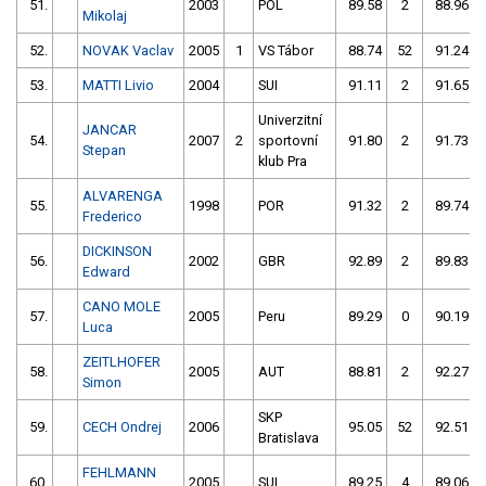
51.
2003
POL
89.58
2
88.96
Mikolaj
52.
NOVAK Vaclav
2005
1
VS Tábor
88.74
52
91.24
53.
MATTI Livio
2004
SUI
91.11
2
91.65
Univerzitní
JANCAR
54.
2007
2
sportovní
91.80
2
91.73
Stepan
klub Pra
ALVARENGA
55.
1998
POR
91.32
2
89.74
Frederico
DICKINSON
56.
2002
GBR
92.89
2
89.83
Edward
CANO MOLE
57.
2005
Peru
89.29
0
90.19
Luca
ZEITLHOFER
58.
2005
AUT
88.81
2
92.27
Simon
SKP
59.
CECH Ondrej
2006
95.05
52
92.51
Bratislava
FEHLMANN
60.
2005
SUI
89.25
4
89.06