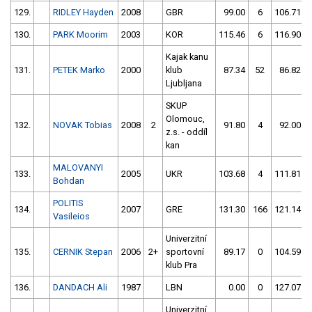
129.
RIDLEY Hayden
2008
GBR
99.00
6
106.71
130.
PARK Moorim
2003
KOR
115.46
6
116.90
Kajak kanu
131.
PETEK Marko
2000
klub
87.34
52
86.82
Ljubljana
SKUP
Olomouc,
132.
NOVAK Tobias
2008
2
91.80
4
92.00
z.s. - oddíl
kan
MALOVANYI
133.
2005
UKR
103.68
4
111.81
Bohdan
POLITIS
134.
2007
GRE
131.30
166
121.14
Vasileios
Univerzitní
135.
CERNIK Stepan
2006
2+
sportovní
89.17
0
104.59
klub Pra
136.
DANDACH Ali
1987
LBN
0.00
0
127.07
Univerzitní