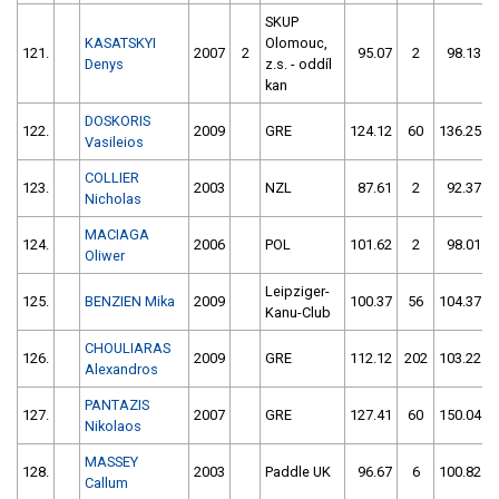
SKUP
KASATSKYI
Olomouc,
121.
2007
2
95.07
2
98.13
Denys
z.s. - oddíl
kan
DOSKORIS
122.
2009
GRE
124.12
60
136.25
Vasileios
COLLIER
123.
2003
NZL
87.61
2
92.37
Nicholas
MACIAGA
124.
2006
POL
101.62
2
98.01
Oliwer
Leipziger-
125.
BENZIEN Mika
2009
100.37
56
104.37
Kanu-Club
CHOULIARAS
126.
2009
GRE
112.12
202
103.22
Alexandros
PANTAZIS
127.
2007
GRE
127.41
60
150.04
Nikolaos
MASSEY
128.
2003
Paddle UK
96.67
6
100.82
Callum