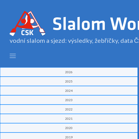
vodní slalom a sjezd: výsledky, žebříčky, data
2026
2025
2024
2023
2022
2021
2020
2019