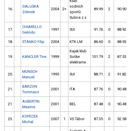
Klub
GALUSKA
vodních
16.
2004
2+
89.99
2
90.90
Zdenek
sportů
Sušice z.s
CHIARELLO
17.
1997
SUI
91.76
0
88.92
Gelindo
18.
STANKO Filip
2004
KTK LM
86.60
0
88.93
Kajak klub
19.
KANCLER Tine
1999
Soške
101.79
2
87.53
elektrarne
MUNSCH
20.
1995
SUI
88.71
2
91.82
Manuel
BARZON
21.
2001
ITA
87.76
0
90.48
Tommaso
AUBERTIN
21.
2001
BEL
87.48
0
90.48
Maxime
KOPECEK
23.
2007
1
VS Tábor
87.35
0
92.58
Michal