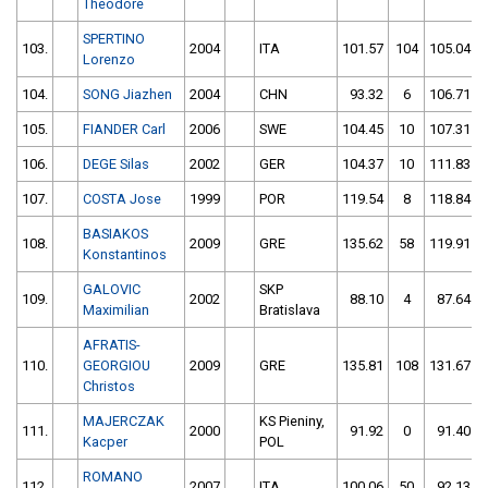
Theodore
SPERTINO
103.
2004
ITA
101.57
104
105.04
Lorenzo
104.
SONG Jiazhen
2004
CHN
93.32
6
106.71
105.
FIANDER Carl
2006
SWE
104.45
10
107.31
106.
DEGE Silas
2002
GER
104.37
10
111.83
107.
COSTA Jose
1999
POR
119.54
8
118.84
BASIAKOS
108.
2009
GRE
135.62
58
119.91
Konstantinos
GALOVIC
SKP
109.
2002
88.10
4
87.64
Maximilian
Bratislava
AFRATIS-
110.
GEORGIOU
2009
GRE
135.81
108
131.67
Christos
MAJERCZAK
KS Pieniny,
111.
2000
91.92
0
91.40
Kacper
POL
ROMANO
112.
2007
ITA
100.06
50
92.13