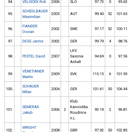
94.
VELISCEK Rok
2006
SLO
97.73
0
95.63
SCHEDLBAUER
95.
2005
AUT
99.40
52
101.65
Maximilian
FIANDER
96.
2002
SWE
97.17
52
100.11
Ossian
97.
DEGE Jannis
2002
GER
99.79
4
98.76
LKV
98.
PESTEL David
2007
Saxonia
94.69
0
97.56
Anhalt
VENETIANER
99.
2009
SVK
115.15
6
101.95
Martin
SCHAUER
100.
2004
GER
101.61
50
106.44
Milan
Klub
SEMERAD
Kanoistika
101.
2006
2
93.19
2
96.81
Jakub
Roudnice
n.L.
WRIGHT
102.
2008
GBR
97.92
50
102.85