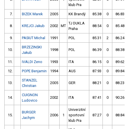
klub Pra
7.
BIZEK Marek
2005
KK Brandý
85.38
0
86.83
TJ DUKLA
8.
KREJCI Jakub
2002
MT
88.54
0
85.48
Praha
9.
PASIUT Michal
1991
POL
85.31
2
86.24
BRZEZINSKI
10.
1998
POL
86.39
0
88.38
Jakub
11.
IVALDI Zeno
1993
ITA
86.15
0
89.62
12.
POPE Benjamin
1994
AUS
87.93
0
89.84
STANZEL
13.
2005
GER
88.21
0
88.23
Christian
CUIGNON
14.
2002
ITA
87.41
0
90.26
Ludovico
Univerzitní
BURGER
15.
2006
1
sportovní
87.27
0
88.84
Jachym
klub Pra