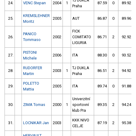
TJ DUKLA
24.
VENC Stepan
2004
1
87.59
0
89.92
Praha
KREMSLEHNER
25.
2005
AUT
86.87
0
89.96
Moritz
FICK
PANICO
26.
2002
COMITATO
86.71
2
92.92
Tommaso
LIGURIA
PISTONI
27.
2006
ITA
88.30
0
93.52
Michele
RUDORFER
TJ DUKLA
28.
2003
1
86.51
2
94.92
Martin
Praha
POLETTO
29.
2005
ITA
89.74
0
91.88
Mattia
Univerzitní
30.
ZIMA Tomas
2000
1
sportovní
89.35
2
94.24
klub Pra
KKK NIVO
31.
LOCNIKAR Jan
2003
87.19
2
95.38
CELJE
HERVAULT