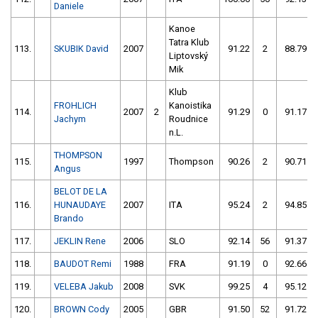
Daniele
Kanoe
Tatra Klub
113.
SKUBIK David
2007
91.22
2
88.79
Liptovský
Mik
Klub
FROHLICH
Kanoistika
114.
2007
2
91.29
0
91.17
Jachym
Roudnice
n.L.
THOMPSON
115.
1997
Thompson
90.26
2
90.71
Angus
BELOT DE LA
116.
HUNAUDAYE
2007
ITA
95.24
2
94.85
Brando
117.
JEKLIN Rene
2006
SLO
92.14
56
91.37
118.
BAUDOT Remi
1988
FRA
91.19
0
92.66
119.
VELEBA Jakub
2008
SVK
99.25
4
95.12
120.
BROWN Cody
2005
GBR
91.50
52
91.72