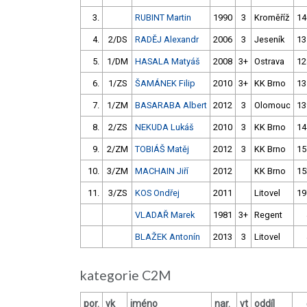
3.
RUBINT Martin
1990
3
Kroměříž
14
4.
2/DS
RADĚJ Alexandr
2006
3
Jeseník
13
5.
1/DM
HASALA Matyáš
2008
3+
Ostrava
12
6.
1/ZS
ŠAMÁNEK Filip
2010
3+
KK Brno
13
7.
1/ZM
BASARABA Albert
2012
3
Olomouc
13
8.
2/ZS
NEKUDA Lukáš
2010
3
KK Brno
14
9.
2/ZM
TOBIÁŠ Matěj
2012
3
KK Brno
15
10.
3/ZM
MACHAIN Jiří
2012
KK Brno
15
11.
3/ZS
KOS Ondřej
2011
Litovel
19
VLADAŘ Marek
1981
3+
Regent
BLAŽEK Antonín
2013
3
Litovel
kategorie C2M
por.
vk
jméno
nar.
vt
oddíl