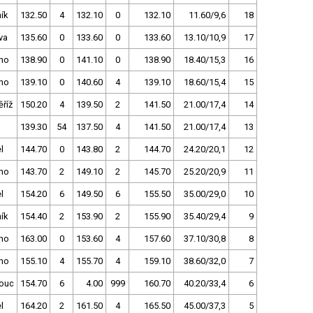
ík
132.50
4
132.10
0
132.10
11.60/9,6
18
va
135.60
0
133.60
0
133.60
13.10/10,9
17
no
138.90
0
141.10
0
138.90
18.40/15,3
16
no
139.10
0
140.60
4
139.10
18.60/15,4
15
říž
150.20
4
139.50
2
141.50
21.00/17,4
14
139.30
54
137.50
4
141.50
21.00/17,4
13
l
144.70
0
143.80
2
144.70
24.20/20,1
12
no
143.70
2
149.10
2
145.70
25.20/20,9
11
l
154.20
6
149.50
6
155.50
35.00/29,0
10
ík
154.40
2
153.90
2
155.90
35.40/29,4
9
no
163.00
0
153.60
4
157.60
37.10/30,8
8
no
155.10
4
155.70
4
159.10
38.60/32,0
7
ouc
154.70
6
4.00
999
160.70
40.20/33,4
6
l
164.20
2
161.50
4
165.50
45.00/37,3
5