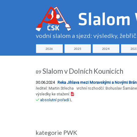
vodní slalom a sjezd: výsledky, žebří
2026
2025
2024
202
Slalom v Dolních Kounicích
89
30.06.2024
Reka Jihlava mezi Moravskými a Novými Brán
ředitel: Martin Střecha vrchní rozhodčí: Bohuslav Šamán
výsledky ke stažení:
absolutní pořadí
L
kategorie PWK