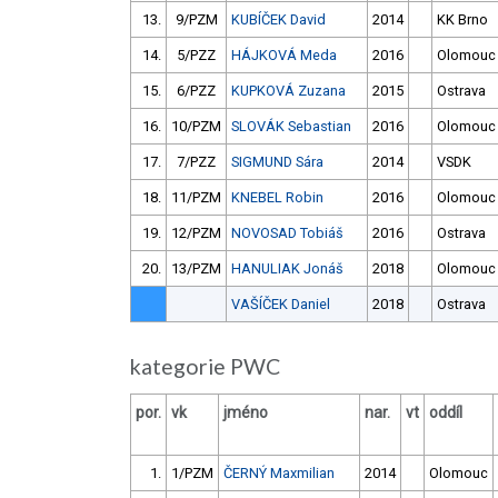
13.
9/PZM
KUBÍČEK David
2014
KK Brno
14.
5/PZZ
HÁJKOVÁ Meda
2016
Olomouc
15.
6/PZZ
KUPKOVÁ Zuzana
2015
Ostrava
16.
10/PZM
SLOVÁK Sebastian
2016
Olomouc
17.
7/PZZ
SIGMUND Sára
2014
VSDK
18.
11/PZM
KNEBEL Robin
2016
Olomouc
19.
12/PZM
NOVOSAD Tobiáš
2016
Ostrava
20.
13/PZM
HANULIAK Jonáš
2018
Olomouc
VAŠÍČEK Daniel
2018
Ostrava
kategorie PWC
por.
vk
jméno
nar.
vt
oddíl
1.
1/PZM
ČERNÝ Maxmilian
2014
Olomouc