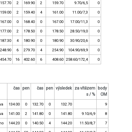
157.70
2
169.90
2
159.70
9.70/6,5
0
159.00
2
159.40
4
161.00
11.00/7,3
0
167.00
0
168.40
0
167.00
17.00/11,3
0
177.00
2
178.50
0
178.50
28.50/19,0
0
187.30
4
180.90
0
180.90
30.90/20,6
0
248.90
6
279.70
4
254.90
104.90/69,9
0
454.70
16
402.60
6
408.60
258.60/172,4
0
čas
pen
čas
pen
výsledek
za vítězem
body
s / %
OM
va
134.00
0
132.70
0
132.70
9
va
141.00
2
141.80
0
141.80
9.10/6,9
8
no
144.20
0
140.50
4
144.20
11.50/8,7
7