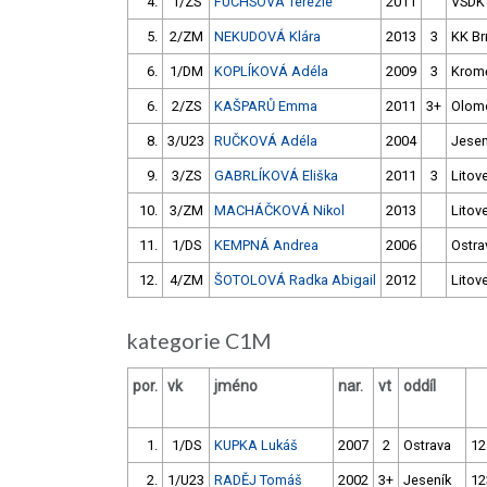
4.
1/ZS
FUCHSOVÁ Terezie
2011
VSDK
5.
2/ZM
NEKUDOVÁ Klára
2013
3
KK Br
6.
1/DM
KOPLÍKOVÁ Adéla
2009
3
Kromě
6.
2/ZS
KAŠPARŮ Emma
2011
3+
Olom
8.
3/U23
RUČKOVÁ Adéla
2004
Jesen
9.
3/ZS
GABRLÍKOVÁ Eliška
2011
3
Litove
10.
3/ZM
MACHÁČKOVÁ Nikol
2013
Litove
11.
1/DS
KEMPNÁ Andrea
2006
Ostra
12.
4/ZM
ŠOTOLOVÁ Radka Abigail
2012
Litove
kategorie C1M
por.
vk
jméno
nar.
vt
oddíl
1.
1/DS
KUPKA Lukáš
2007
2
Ostrava
12
2.
1/U23
RADĚJ Tomáš
2002
3+
Jeseník
12