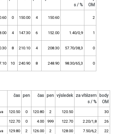
s / %
OM
0.60
0
150.00
4
150.60
2
8.00
4
147.30
6
152.00
1.40/0,9
1
0.30
8
210.10
4
208.30
57.70/38,3
0
7.10
10
240.90
8
248.90
98.30/65,3
0
čas
pen
čas
pen
výsledek
za vítězem
body
s / %
OM
va
120.50
0
120.80
2
120.50
30
122.70
0
4.00
999
122.70
2.20/1,8
26
va
129.80
2
126.00
2
128.00
7.50/6,2
22