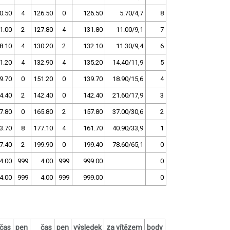
0.50
4
126.50
0
126.50
5.70/4,7
8
1.00
2
127.80
4
131.80
11.00/9,1
7
8.10
4
130.20
2
132.10
11.30/9,4
6
1.20
4
132.90
4
135.20
14.40/11,9
5
9.70
0
151.20
0
139.70
18.90/15,6
4
4.40
2
142.40
0
142.40
21.60/17,9
3
7.80
0
165.80
2
157.80
37.00/30,6
2
3.70
8
177.10
4
161.70
40.90/33,9
1
7.40
2
199.90
0
199.40
78.60/65,1
0
4.00
999
4.00
999
999.00
0
4.00
999
4.00
999
999.00
0
čas
pen
čas
pen
výsledek
za vítězem
body