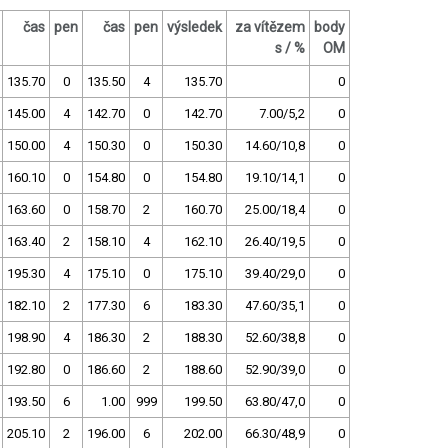
čas
pen
čas
pen
výsledek
za vítězem
body
s / %
OM
135.70
0
135.50
4
135.70
0
145.00
4
142.70
0
142.70
7.00/5,2
0
150.00
4
150.30
0
150.30
14.60/10,8
0
160.10
0
154.80
0
154.80
19.10/14,1
0
163.60
0
158.70
2
160.70
25.00/18,4
0
163.40
2
158.10
4
162.10
26.40/19,5
0
195.30
4
175.10
0
175.10
39.40/29,0
0
182.10
2
177.30
6
183.30
47.60/35,1
0
198.90
4
186.30
2
188.30
52.60/38,8
0
192.80
0
186.60
2
188.60
52.90/39,0
0
193.50
6
1.00
999
199.50
63.80/47,0
0
205.10
2
196.00
6
202.00
66.30/48,9
0