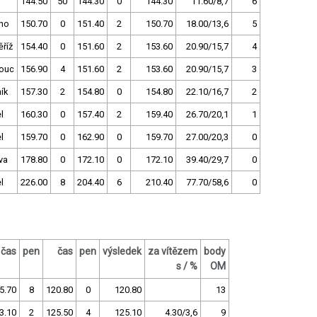
144.50
50
144.30
0
144.30
11.60/8,7
6
no
150.70
0
151.40
2
150.70
18.00/13,6
5
říž
154.40
0
151.60
2
153.60
20.90/15,7
4
ouc
156.90
4
151.60
2
153.60
20.90/15,7
3
ík
157.30
2
154.80
0
154.80
22.10/16,7
2
l
160.30
0
157.40
2
159.40
26.70/20,1
1
l
159.70
0
162.90
0
159.70
27.00/20,3
0
va
178.80
0
172.10
0
172.10
39.40/29,7
0
l
226.00
8
204.40
6
210.40
77.70/58,6
0
čas
pen
čas
pen
výsledek
za vítězem
body
s / %
OM
5.70
8
120.80
0
120.80
13
3.10
2
125.50
4
125.10
4.30/3,6
9