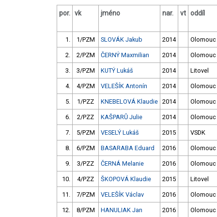
por.
vk
jméno
nar.
vt
oddíl
1.
1/PZM
SLOVÁK Jakub
2014
Olomouc
2.
2/PZM
ČERNÝ Maxmilian
2014
Olomouc
3.
3/PZM
KUTÝ Lukáš
2014
Litovel
4.
4/PZM
VELEŠÍK Antonín
2014
Olomouc
5.
1/PZZ
KNEBELOVÁ Klaudie
2014
Olomouc
6.
2/PZZ
KAŠPARŮ Julie
2014
Olomouc
7.
5/PZM
VESELÝ Lukáš
2015
VSDK
8.
6/PZM
BASARABA Eduard
2016
Olomouc
9.
3/PZZ
ČERNÁ Melanie
2016
Olomouc
10.
4/PZZ
ŠKOPOVÁ Klaudie
2015
Litovel
11.
7/PZM
VELEŠÍK Václav
2016
Olomouc
12.
8/PZM
HANULIAK Jan
2016
Olomouc