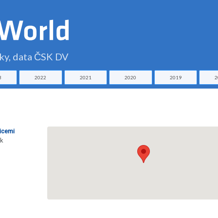
čky, data ČSK DV
3
2022
2021
2020
2019
2
icemi
ek