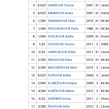
4.
3/U23
DANIŠOVÁ Terezie
2001
3+
Jesen
5.
4/U23
MINÁROVÁ Aneta
2001
3+
Ostra
6.
1/ZM
ŠAMÁNKOVÁ Klára
2013
3+
KK Br
7.
1/VM
PROCHÁZKOVÁ Pavla
1983
3+
KK Br
8.
1/DM
KOPLÍKOVÁ Adéla
2009
3+
Kromě
8.
1/ZS
FUCHSOVÁ Terezie
2011
3
VSDK
10.
2/ZS
GABRLÍKOVÁ Eliška
2011
3+
Litove
11.
2/ZM
NEKUDOVÁ Klára
2013
3+
KK Br
12.
3/ZM
MACHÁČKOVÁ Nikol
2013
3
Litove
13.
5/U23
RUČKOVÁ Adéla
2004
3
Jesen
14.
2/DM
KLIMEŠOVÁ Kristýna
2009
3
KK Br
15.
4/ZM
KUBÍČKOVÁ Nikola
2012
3
KK Br
16.
3/ZS
KAŠPARŮ Emma
2011
2
Olom
17.
5/ZM
ŠKOPOVÁ Sofie
2012
3
Litove