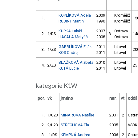
KOPLÍKOVÁ Adéla
2009
Kroměříž
1.
15
RUBINT Martin
1990
Kroměříž
KUPKA Lukáš
2007
Ostrava
2.
1/DS
3
14
HASALA Matyáš
2008
Ostrava
GABRLÍKOVÁ Eliška
2011
Litovel
3.
1/ZS
20
KOS Ondřej
2011
Litovel
BLAŽKOVÁ Alžběta
2010
Litovel
4.
2/ZS
25
KUTÁ Lucie
2011
Litovel
kategorie K1W
por.
vk
jméno
nar.
vt
oddíl
1.
1/U23
MINÁROVÁ Natálie
2001
2
Ostra
2.
2/U23
STŘECHOVÁ Ela
2005
VSDK
3.
1/DS
KEMPNÁ Andrea
2006
2
Ostra