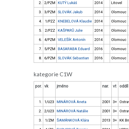
2.
2/PZM
KUTÝ Lukáš
2014
Litovel
3.
3/PZM
SLOVÁK Jakub
2014
Olomouc
4.
1/PZZ
KNEBELOVÁ Klaudie
2014
Olomouc
5.
2/PZZ
KAŠPARŮ Julie
2014
Olomouc
6.
4/PZM
VELEŠÍK Antonín
2014
Olomouc
7.
5/PZM
BASARABA Eduard
2016
Olomouc
8.
6/PZM
SLOVÁK Sebastian
2016
Olomouc
kategorie C1W
por.
vk
jméno
nar.
vt
oddíl
1.
1/U23
MINÁROVÁ Aneta
2001
3+
Ostra
2.
2/U23
MINÁROVÁ Natálie
2001
3+
Ostra
3.
1/ZM
ŠAMÁNKOVÁ Klára
2013
3+
KK Br