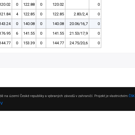
120.02
0
122.88
0
120.02
0
121.84
4
122.85
0
122.85
2.83/2,4
0
143.24
0
140.08
0
140.08
20.06/16,7
0
176.95
6
141.55
0
141.55
21.53/17,9
0
144.77
0
153.39
0
144.77
24.75/20,6
0
ě na území České republiky a vybraných závodů v zahraničí. Projekt je vlastnictvím
ČSK
DV