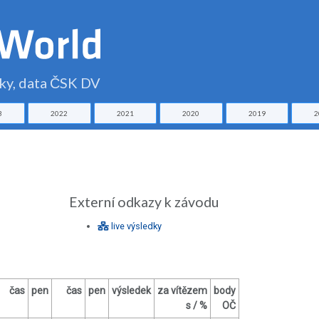
čky, data ČSK DV
3
2022
2021
2020
2019
2
Externí odkazy k závodu
live výsledky
čas
pen
čas
pen
výsledek
za vítězem
body
s / %
OČ