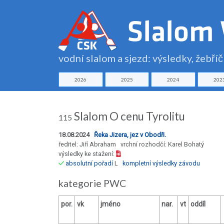
vodní slalom a sjezd: výsledky, žebří
2026
2025
2024
202
Slalom O cenu Tyrolitu
115
18.08.2024
Řeka Jizera, jez v Obodři.
ředitel: Jiří Abraham vrchní rozhodčí: Karel Bohatý
výsledky ke stažení:
absolutní pořadí
L
kompletní výsledky závodu
kategorie PWC
por.
vk
jméno
nar.
vt
oddíl