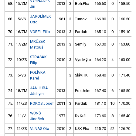
VYHNÁNEK
68.
15/ZM
2013
3
Boh.Pha
165.60
0
158.50
Jiří
JAROLÍMEK
68.
5/VS
1961
3
Turnov
166.80
0
160.50
Otto
70.
16/ZM
VOREL Filip
2013
3
Pardub.
165.10
0
159.10
MRŮZEK
71.
17/ZM
2013
3
Semily
163.00
0
163.80
Matouš
STŘASÁK
72.
10/ZS
2010
3
Vys.Mýto
164.20
4
163.00
Filip
POLÍVKA
73.
6/VS
3
Sláv.HK
168.40
0
171.40
Karel
JANHUBA
74.
18/ZM
2013
Postřelm
167.40
6
165.50
Jáchym
75.
11/ZS
ROKOS Josef
2011
3
Pardub.
181.10
10
170.30
WÜNŠ
76.
11/V
1977
Dv.Král.
173.60
8
165.40
Jindřich
77.
12/ZS
VLNAS Ota
2010
2
USK Pha
125.70
52
126.70