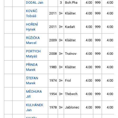
DODAL Jan
3
Boh.Pha
4.00
999
4.00
9
KOVÁČ
2011
3+
Klášter.
4.00
999
4.00
9
Tobiáš
HOŘENÍ
2011
3+
Kadaň
4.00
999
4.00
9
Hynek
RŮŽIČKA
2009
3+
Klášter.
4.00
999
4.00
9
Marcel
PORTYCH
2008
3+
Trutnov
4.00
999
4.00
9
Matyáš
PŘINDA
1983
3+
Klášter.
4.00
999
4.00
9
Marek
ŠTEFAN
1974
3+
Frol
4.00
999
4.00
9
Marek
MĚCHURA
1954
3+
Třebech.
4.00
999
4.00
9
Jiří
KULHÁNEK
1978
3+
Jablonec
4.00
999
4.00
9
Jan