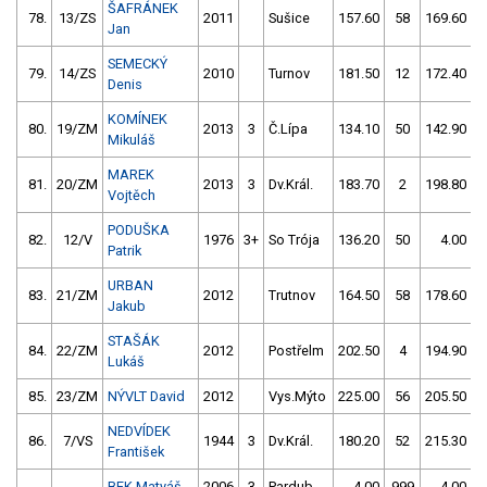
ŠAFRÁNEK
78.
13/ZS
2011
Sušice
157.60
58
169.60
Jan
SEMECKÝ
79.
14/ZS
2010
Turnov
181.50
12
172.40
Denis
KOMÍNEK
80.
19/ZM
2013
3
Č.Lípa
134.10
50
142.90
Mikuláš
MAREK
81.
20/ZM
2013
3
Dv.Král.
183.70
2
198.80
Vojtěch
PODUŠKA
82.
12/V
1976
3+
So Trója
136.20
50
4.00
9
Patrik
URBAN
83.
21/ZM
2012
Trutnov
164.50
58
178.60
Jakub
STAŠÁK
84.
22/ZM
2012
Postřelm
202.50
4
194.90
Lukáš
85.
23/ZM
NÝVLT David
2012
Vys.Mýto
225.00
56
205.50
NEDVÍDEK
86.
7/VS
1944
3
Dv.Král.
180.20
52
215.30
František
BEK Matyáš
2006
3
Pardub.
4.00
999
4.00
9