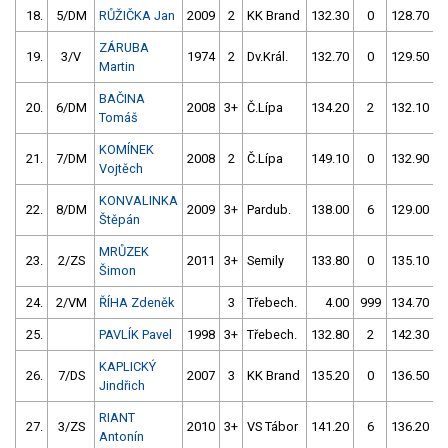
18.
5/DM
RŮŽIČKA Jan
2009
2
KK Brand
132.30
0
128.70
ZÁRUBA
19.
3/V
1974
2
Dv.Král.
132.70
0
129.50
Martin
BAČINA
20.
6/DM
2008
3+
Č.Lípa
134.20
2
132.10
Tomáš
KOMÍNEK
21.
7/DM
2008
2
Č.Lípa
149.10
0
132.90
Vojtěch
KONVALINKA
22.
8/DM
2009
3+
Pardub.
138.00
6
129.00
Štěpán
MRŮZEK
23.
2/ZS
2011
3+
Semily
133.80
0
135.10
Šimon
24.
2/VM
ŘÍHA Zdeněk
3
Třebech.
4.00
999
134.70
25.
PAVLÍK Pavel
1998
3+
Třebech.
132.80
2
142.30
KAPLICKÝ
26.
7/DS
2007
3
KK Brand
135.20
0
136.50
Jindřich
RIANT
27.
3/ZS
2010
3+
VS Tábor
141.20
6
136.20
Antonín