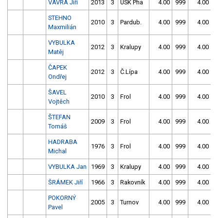
VÁVRA Jiří
2013
3
USK Pha
4.00
999
4.00
9
STEHNO
2010
3
Pardub.
4.00
999
4.00
9
Maxmilián
VYBULKA
2012
3
Kralupy
4.00
999
4.00
9
Matěj
ČAPEK
2012
3
Č.Lípa
4.00
999
4.00
9
Ondřej
ŠAVEL
2010
3
Frol
4.00
999
4.00
9
Vojtěch
ŠTEFAN
2009
3
Frol
4.00
999
4.00
9
Tomáš
HADRABA
1976
3
Frol
4.00
999
4.00
9
Michal
VYBULKA Jan
1969
3
Kralupy
4.00
999
4.00
9
ŠRÁMEK Jiří
1966
3
Rakovník
4.00
999
4.00
9
POKORNÝ
2005
3
Turnov
4.00
999
4.00
9
Pavel