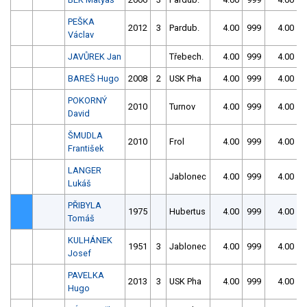
PEŠKA
2012
3
Pardub.
4.00
999
4.00
9
Václav
JAVŮREK Jan
Třebech.
4.00
999
4.00
9
BAREŠ Hugo
2008
2
USK Pha
4.00
999
4.00
9
POKORNÝ
2010
Turnov
4.00
999
4.00
9
David
ŠMUDLA
2010
Frol
4.00
999
4.00
9
František
LANGER
Jablonec
4.00
999
4.00
9
Lukáš
PŘIBYLA
1975
Hubertus
4.00
999
4.00
9
Tomáš
KULHÁNEK
1951
3
Jablonec
4.00
999
4.00
9
Josef
PAVELKA
2013
3
USK Pha
4.00
999
4.00
9
Hugo