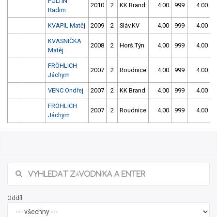
FOLTÍN
2010
2
KK Brand
4.00
999
4.00
9
Radim
KVAPIL Matěj
2009
2
Sláv.KV
4.00
999
4.00
9
KVASNIČKA
2008
2
Horš.Týn
4.00
999
4.00
9
Matěj
FRÖHLICH
2007
2
Roudnice
4.00
999
4.00
9
Jáchym
VENC Ondřej
2007
2
KK Brand
4.00
999
4.00
9
FRÖHLICH
2007
2
Roudnice
4.00
999
4.00
9
Jáchym
Oddíl