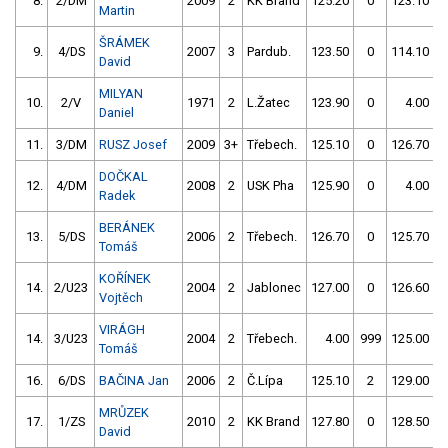
8.
2/DM
2009
2
KK Brand
125.20
0
123.10
Martin
ŠRÁMEK
9.
4/DS
2007
3
Pardub.
123.50
0
114.10
David
MILYAN
10.
2/V
1971
2
L.Žatec
123.90
0
4.00
9
Daniel
11.
3/DM
RUSZ Josef
2009
3+
Třebech.
125.10
0
126.70
DOČKAL
12.
4/DM
2008
2
USK Pha
125.90
0
4.00
9
Radek
BERÁNEK
13.
5/DS
2006
2
Třebech.
126.70
0
125.70
Tomáš
KOŘÍNEK
14.
2/U23
2004
2
Jablonec
127.00
0
126.60
Vojtěch
VIRÁGH
14.
3/U23
2004
2
Třebech.
4.00
999
125.00
Tomáš
16.
6/DS
BAČINA Jan
2006
2
Č.Lípa
125.10
2
129.00
MRŮZEK
17.
1/ZS
2010
2
KK Brand
127.80
0
128.50
David