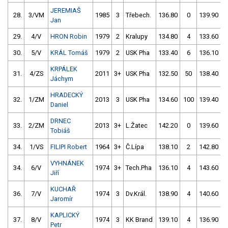
JEREMIAŠ
28.
3/VM
1985
3
Třebech.
136.80
0
139.90
Jan
29.
4/V
HRON Robin
1979
2
Kralupy
134.80
4
133.60
30.
5/V
KRÁL Tomáš
1979
2
USK Pha
133.40
6
136.10
KRPÁLEK
31.
4/ZS
2011
3+
USK Pha
132.50
50
138.40
Jáchym
HRADECKÝ
32.
1/ZM
2013
3
USK Pha
134.60
100
139.40
Daniel
DRNEC
33.
2/ZM
2013
3+
L.Žatec
142.20
0
139.60
Tobiáš
34.
1/VS
FILIPI Robert
1964
3+
Č.Lípa
138.10
2
142.80
VYHNÁNEK
34.
6/V
1974
3+
Tech.Pha
136.10
4
143.60
Jiří
KUCHAŘ
36.
7/V
1974
3
Dv.Král.
138.90
4
140.60
Jaromír
KAPLICKÝ
37.
8/V
1974
3
KK Brand
139.10
4
136.90
Petr