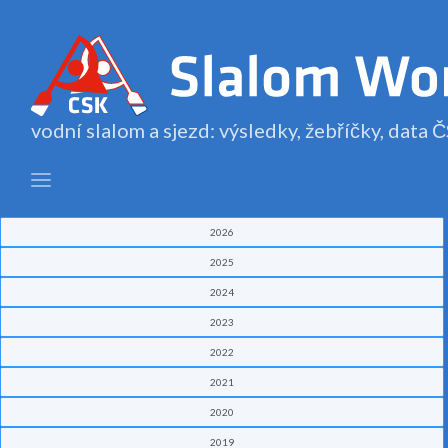
vodní slalom a sjezd: výsledky, žebříčky, data
2026
2025
2024
2023
2022
2021
2020
2019