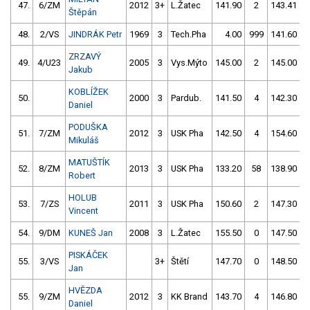
47.
6/ZM
2012
3+
L.Žatec
141.90
2
143.41
Štěpán
48.
2/VS
JINDRÁK Petr
1969
3
Tech.Pha
4.00
999
141.60
ZRZAVÝ
49.
4/U23
2005
3
Vys.Mýto
145.00
2
145.00
Jakub
KOBLÍŽEK
50.
2000
3
Pardub.
141.50
4
142.30
Daniel
PODUŠKA
51.
7/ZM
2012
3
USK Pha
142.50
4
154.60
Mikuláš
MATUŠTÍK
52.
8/ZM
2013
3
USK Pha
133.20
58
138.90
Robert
HOLUB
53.
7/ZS
2011
3
USK Pha
150.60
2
147.30
Vincent
54.
9/DM
KUNEŠ Jan
2008
3
L.Žatec
155.50
0
147.50
PISKÁČEK
55.
3/VS
3+
Štětí
147.70
0
148.50
Jan
HVĚZDA
55.
9/ZM
2012
3
KK Brand
143.70
4
146.80
Daniel