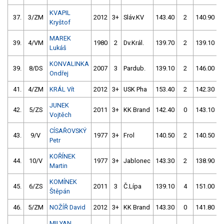
KVAPIL
37.
3/ZM
2012
3+
Sláv.KV
143.40
2
140.90
Kryštof
MAREK
39.
4/VM
1980
2
Dv.Král.
139.70
2
139.10
Lukáš
KONVALINKA
39.
8/DS
2007
3
Pardub.
139.10
2
146.00
Ondřej
41.
4/ZM
KRÁL Vít
2012
3+
USK Pha
153.40
2
142.30
JUNEK
42.
5/ZS
2011
3+
KK Brand
142.40
0
143.10
Vojtěch
CÍSAŘOVSKÝ
43.
9/V
1977
3+
Frol
140.50
2
140.50
Petr
KOŘÍNEK
44.
10/V
1977
3+
Jablonec
143.30
2
138.90
Martin
KOMÍNEK
45.
6/ZS
2011
3
Č.Lípa
139.10
4
151.00
Štěpán
46.
5/ZM
NOŽÍŘ David
2012
3+
KK Brand
143.30
0
141.80
MILYAN