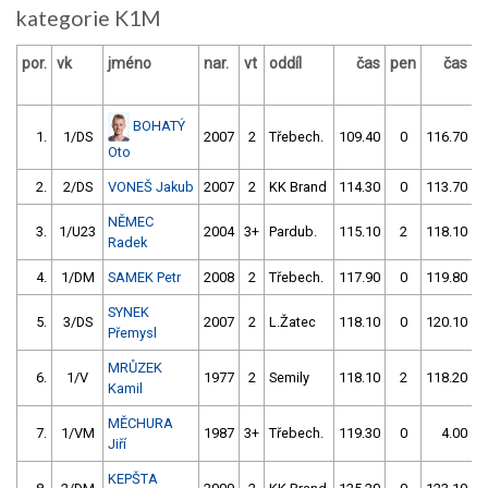
kategorie K1M
por.
vk
jméno
nar.
vt
oddíl
čas
pen
čas
p
BOHATÝ
1.
1/DS
2007
2
Třebech.
109.40
0
116.70
Oto
2.
2/DS
VONEŠ Jakub
2007
2
KK Brand
114.30
0
113.70
NĚMEC
3.
1/U23
2004
3+
Pardub.
115.10
2
118.10
Radek
4.
1/DM
SAMEK Petr
2008
2
Třebech.
117.90
0
119.80
SYNEK
5.
3/DS
2007
2
L.Žatec
118.10
0
120.10
Přemysl
MRŮZEK
6.
1/V
1977
2
Semily
118.10
2
118.20
Kamil
MĚCHURA
7.
1/VM
1987
3+
Třebech.
119.30
0
4.00
9
Jiří
KEPŠTA