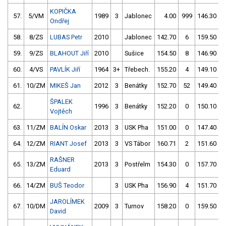
KOPIČKA
57.
5/VM
1989
3
Jablonec
4.00
999
146.30
Ondřej
58.
8/ZS
LUBAS Petr
2010
Jablonec
142.70
6
159.50
59.
9/ZS
BLAHOUT Jiří
2010
Sušice
154.50
8
146.90
60.
4/VS
PAVLÍK Jiří
1964
3+
Třebech.
155.20
4
149.10
61.
10/ZM
MIKEŠ Jan
2012
3
Benátky
152.70
52
149.40
ŠPALEK
62.
1996
3
Benátky
152.20
0
150.10
Vojtěch
63.
11/ZM
BALÍN Oskar
2013
3
USK Pha
151.00
0
147.40
64.
12/ZM
RIANT Josef
2013
3
VS Tábor
160.71
2
151.60
RAŠNER
65.
13/ZM
2013
3
Postřelm
154.30
0
157.70
Eduard
66.
14/ZM
BUŠ Teodor
3
USK Pha
156.90
4
151.70
JAROLÍMEK
67.
10/DM
2009
3
Turnov
158.20
0
159.50
David