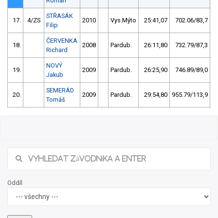
Roman
STŘASÁK
17.
4/ZS
2010
Vys.Mýto
25:41,07
702.06/83,7
Filip
ČERVENKA
18.
2008
Pardub.
26:11,80
732.79/87,3
Richard
NOVÝ
19.
2009
Pardub.
26:25,90
746.89/89,0
Jakub
SEMERÁD
20.
2009
Pardub.
29:54,80
955.79/113,9
Tomáš
Oddíl