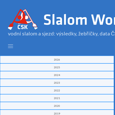
vodní slalom a sjezd: výsledky, žebříčky, data
2026
2025
2024
2023
2022
2021
2020
2019