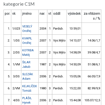
kategorie C1M
por.
vk
jméno
nar.
vt
oddíl
výsledek
za vítězem
b
s / %
VESELÝ
1.
1/U23
2004
1
Pardub.
13:59,01
Ondřej
KVAPIL
2.
1/DS
2007
1
Vys.Mýto
14:13,07
14.06/1,7
Ondřej
KOTRBA
3.
2/DS
2007
2
Vys.Mýto
14:38,09
39.08/4,7
Matěj
ŠILAR
4.
1/VM
1987
2
Vys.Mýto
14:50,09
51.08/6,1
Jakub
SLEZÁK
5.
3/DS
2006
2
Pardub.
15:05,06
66.05/7,9
Adam
KEJKLÍČEK
6.
2/VM
1980
3
Pardub.
15:22,00
82.99/9,9
Tomáš
PLÁŠIL
7.
4/DS
2006
2
Pardub.
15:44,08
105.07/12,5
Hynek