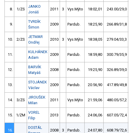
JANKO
8.
1/ZS
2011
3
Vys.Mýto
18:02,01
243.00/29,0
Jonáš
TVRDÍK
9.
2009
Pardub.
18:25,90
266.89/31,8
Šimon
JETMAR
10.
2/ZS
2010
3
Vys.Mýto
18:38,05
279.04/33,3
Ondřej
KULHÁNEK
11.
2009
Pardub.
18:59,80
300.79/35,9
Adam
BARVÍK
12.
2008
Pardub.
19:25,90
326.89/39,0
Matyáš
STOJÁNEK
13.
2009
Pardub.
20:56,90
417.89/49,8
Václav
JIROUŠEK
14.
3/ZS
2011
Vys.Mýto
21:59,06
480.05/57,2
Milan
VOREL
15.
1/ZM
2013
Pardub.
24:06,06
607.05/72,4
Filip
DOSTÁL
16.
2008
3
Pardub.
24:07,80
608.79/72,6