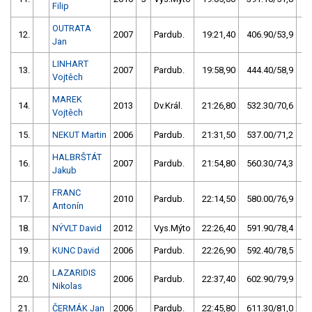
Filip
OUTRATA
12.
2007
Pardub.
19:21,40
406.90/53,9
Jan
LINHART
13.
2007
Pardub.
19:58,90
444.40/58,9
Vojtěch
MAREK
14.
2013
Dv.Král.
21:26,80
532.30/70,6
Vojtěch
15.
NEKUT Martin
2006
Pardub.
21:31,50
537.00/71,2
HALBRŠTÁT
16.
2007
Pardub.
21:54,80
560.30/74,3
Jakub
FRANC
17.
2010
Pardub.
22:14,50
580.00/76,9
Antonín
18.
NÝVLT David
2012
Vys.Mýto
22:26,40
591.90/78,4
19.
KUNC David
2006
Pardub.
22:26,90
592.40/78,5
LAZARIDIS
20.
2006
Pardub.
22:37,40
602.90/79,9
Nikolas
21.
ČERMÁK Jan
2006
Pardub.
22:45,80
611.30/81,0