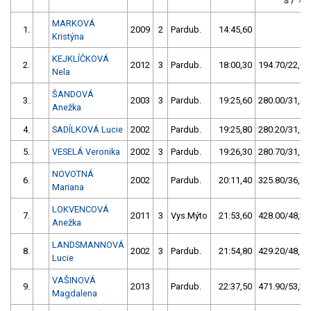
s / %
MARKOVÁ
1.
2009
2
Pardub.
14:45,60
Kristýna
KEJKLÍČKOVÁ
2.
2012
3
Pardub.
18:00,30
194.70/22,0
Nela
ŠANDOVÁ
3.
2003
3
Pardub.
19:25,60
280.00/31,6
Anežka
4.
SADÍLKOVÁ Lucie
2002
Pardub.
19:25,80
280.20/31,6
5.
VESELÁ Veronika
2002
3
Pardub.
19:26,30
280.70/31,7
NOVOTNÁ
6.
2002
Pardub.
20:11,40
325.80/36,8
Mariana
LOKVENCOVÁ
7.
2011
3
Vys.Mýto
21:53,60
428.00/48,3
Anežka
LANDSMANNOVÁ
8.
2002
3
Pardub.
21:54,80
429.20/48,5
Lucie
VAŠINOVÁ
9.
2013
Pardub.
22:37,50
471.90/53,3
Magdalena