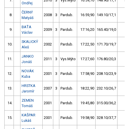
7.
2010
3
Vys.Mýto
16:59,70
148.90/17,1
10
Ondřej
ČERNÝ
8.
2008
3
Pardub.
16:59,90
149.10/17,1
9
Matyáš
BAŤA
9.
2009
3
Pardub.
17:16,20
165.40/19,0
8
Václav
SKALICKÝ
10.
2002
Pardub.
17:22,50
171.70/19,7
7
Aleš
JANKO
11.
2011
3
Vys.Mýto
17:27,60
176.80/20,3
6
Jonáš
NOVÁK
12.
2001
3
Pardub.
17:58,90
208.10/23,9
5
Kuba
HRSTKA
13.
2007
3
Pardub.
18:22,90
232.10/26,7
4
Jaromír
ZEMEN
14.
2001
Pardub.
19:45,80
315.00/36,2
3
Tomáš
KAŠPAR
15.
2001
Pardub.
19:58,90
328.10/37,7
2
Lukáš