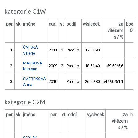
kategorie C1W
por.
vk
jméno
nar.
vt
oddíl
výsledek
za
body
vítězem
OČ
s / %
ČAPSKÁ
1.
2011
2
Pardub.
17:51,90
8
Valerie
MARKOVÁ
2.
2009
2
Pardub.
18:51,40
59.50/5,6
4
Kristýna
SMEREKOVÁ
3.
2010
Pardub.
26:59,80
547.90/51,1
0
Anna
kategorie C2M
por.
vk
jméno
nar.
vt
oddíl
výsledek
za
bod
vítězem
O
s / %
SEDLÁK