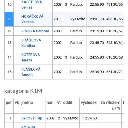
KACETLOVÁ
10.
2003
3
Pardub.
22:56,90
491.30/55,5
Denisa
HORÁČKOVÁ
11.
2011
Vys.Mýto
23:01,70
496.10/56,0
Vanesa
12.
ZÍMOVÁ Barbora
2003
Pardub.
23:15,80
510.20/57,6
DRÁŠILOVÁ
13.
2002
Pardub.
23:48,70
543.10/61,3
Karolína
KOTĚROVÁ
14.
2002
3
Pardub.
24:55,80
610.20/68,9
Tereza
PLÁŠILOVÁ
15.
2002
Pardub.
25:36,90
651.30/73,5
Anežka
kategorie K1M
por.
vk
jméno
nar.
vt
oddíl
výsledek
za vítězem
bo
s / %
1.
SYROVÝ Filip
2007
2
Vys.Mýto
12:34,50
KOTRBA