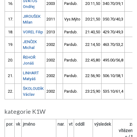
SVATOŠ
16.
2003
Pardub.
20:11,50
340.70/39,1
1
Ondřej
JIROUŠEK
17.
2011
Vys.Mýto
20:21,50
350.70/40,3
0
Milan
18.
VOREL Filip
2013
Pardub.
21:40,50
429.70/49,3
0
JENČEK
19.
2002
Pardub.
22:14,50
463.70/53,2
0
Michal
ŘEHOŘ
20.
2002
Pardub.
22:45,80
495.00/56,8
0
Jonáš
LINHART
21.
2002
Pardub.
22:56,90
506.10/58,1
0
Matyáš
ŠKOLOUDÍK
22.
2002
Pardub.
23:25,90
535.10/61,4
0
Václav
kategorie K1W
por.
vk
jméno
nar.
vt
oddíl
výsledek
za
vítězem