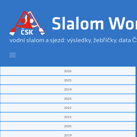
vodní slalom a sjezd: výsledky, žebříčky, data
2026
2025
2024
2023
2022
2021
2020
2019