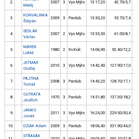
2.
2007
3
Vys.Mýto
13:17,20
42.70/5,7
Matěj
KONVALINKA
3.
2009
3
Pardub.
13:30,20
55.70/7,4
Štěpán
SEDLÁK
4.
2007
2
Vys.Mýto
13:35,50
61.00/8,1
Václav
MAREK
5.
1980
2
Dv.Král.
14:06,90
92.40/12,2
Lukáš
JETMAR
6.
2010
3
Vys.Mýto
14:42,40
127.90/17,0
Ondřej
PAJTINA
7.
2008
3
Pardub.
14:43,20
128.70/17,1
Tomáš
OUTRATA
8.
1970
3
Pardub.
14:51,80
137.30/18,2
Jindřich
JANKO
9.
2011
3
Vys.Mýto
16:24,00
229.50/30,4
Jonáš
10.
DZIAK Adam
2009
3
Pardub.
18:06,40
331.90/44,0
STŘASÁK
11.
2010
3
Vys.Mýto
19:05,60
391.10/51,8