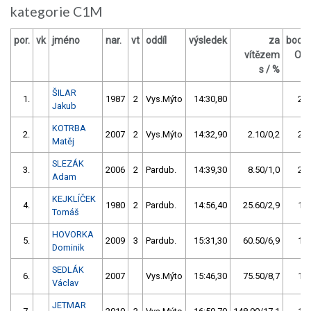
kategorie C1M
por.
vk
jméno
nar.
vt
oddíl
výsledek
za
body
vítězem
OČ
s / %
ŠILAR
1.
1987
2
Vys.Mýto
14:30,80
28
Jakub
KOTRBA
2.
2007
2
Vys.Mýto
14:32,90
2.10/0,2
24
Matěj
SLEZÁK
3.
2006
2
Pardub.
14:39,30
8.50/1,0
20
Adam
KEJKLÍČEK
4.
1980
2
Pardub.
14:56,40
25.60/2,9
16
Tomáš
HOVORKA
5.
2009
3
Pardub.
15:31,30
60.50/6,9
12
Dominik
SEDLÁK
6.
2007
Vys.Mýto
15:46,30
75.50/8,7
11
Václav
JETMAR