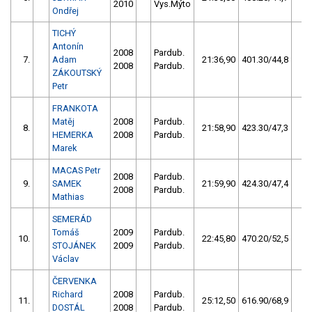
2010
Vys.Mýto
Ondřej
TICHÝ
Antonín
2008
Pardub.
7.
Adam
21:36,90
401.30/44,8
2008
Pardub.
ZÁKOUTSKÝ
Petr
FRANKOTA
Matěj
2008
Pardub.
8.
21:58,90
423.30/47,3
HEMERKA
2008
Pardub.
Marek
MACAS Petr
2008
Pardub.
9.
SAMEK
21:59,90
424.30/47,4
2008
Pardub.
Mathias
SEMERÁD
Tomáš
2009
Pardub.
10.
22:45,80
470.20/52,5
STOJÁNEK
2009
Pardub.
Václav
ČERVENKA
Richard
2008
Pardub.
11.
25:12,50
616.90/68,9
DOSTÁL
2008
Pardub.