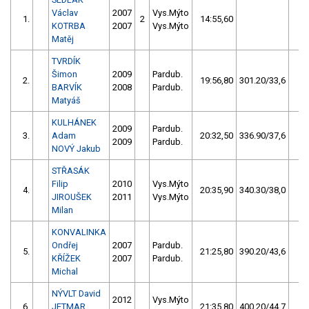
Václav
2007
Vys.Mýto
1.
2
14:55,60
KOTRBA
2007
Vys.Mýto
Matěj
TVRDÍK
Šimon
2009
Pardub.
2.
19:56,80
301.20/33,6
BARVÍK
2008
Pardub.
Matyáš
KULHÁNEK
2009
Pardub.
3.
Adam
20:32,50
336.90/37,6
2009
Pardub.
NOVÝ Jakub
STŘASÁK
Filip
2010
Vys.Mýto
4.
20:35,90
340.30/38,0
JIROUŠEK
2011
Vys.Mýto
Milan
KONVALINKA
Ondřej
2007
Pardub.
5.
21:25,80
390.20/43,6
KŘÍŽEK
2007
Pardub.
Michal
NÝVLT David
2012
Vys.Mýto
6.
JETMAR
21:35,80
400.20/44,7