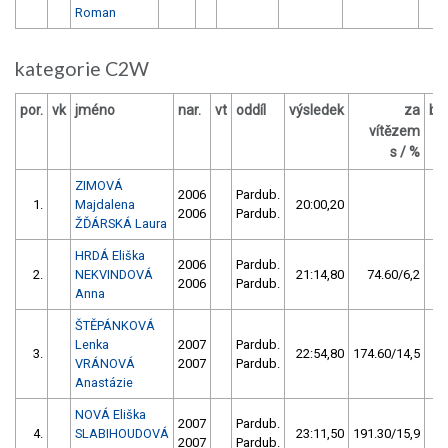
Roman
kategorie C2W
por.
vk
jméno
nar.
vt
oddíl
výsledek
za
bo
vítězem
s / %
ZIMOVÁ
2006
Pardub.
1.
Majdalena
20:00,20
2006
Pardub.
ŽĎÁRSKÁ Laura
HRDÁ Eliška
2006
Pardub.
2.
NEKVINDOVÁ
21:14,80
74.60/6,2
2006
Pardub.
Anna
ŠTĚPÁNKOVÁ
Lenka
2007
Pardub.
3.
22:54,80
174.60/14,5
VRÁNOVÁ
2007
Pardub.
Anastázie
NOVÁ Eliška
2007
Pardub.
4.
SLABIHOUDOVÁ
23:11,50
191.30/15,9
2007
Pardub.