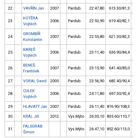
22.
VAVŘÍN Jan
2007
Pardub.
22:47,80
613.30/81,3
KOTĚRA
23.
2006
Pardub.
22:53,90
619.40/82,1
Vojtěch
GROMBÍŘ
24.
2007
Pardub.
22:55,80
621.30/82,3
Konstantin
BAREŠ
25.
2006
Pardub.
23:11,40
636.90/84,4
Vojtěch
BENEŠ
26.
2007
Pardub.
23:15,90
641.40/85,0
František
27.
VORAL David
2005
Pardub.
23:56,90
682.40/90,4
CULEK
28.
2006
Pardub.
24:11,80
697.30/92,4
Vojtěch
29.
HLAVATÝ Jan
2007
Pardub.
26:11,40
816.90/108,3
30.
KRÁL Jiří
2012
Vys.Mýto
26:30,10
835.60/110,7
FALSGRÁB
31.
Vys.Mýto
26:47,10
852.60/113,0
Šimon