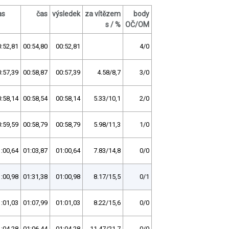
as
čas
výsledek
za vítězem
body
s / %
OČ/OM
:52,81
00:54,80
00:52,81
4/0
:57,39
00:58,87
00:57,39
4.58/8,7
3/0
:58,14
00:58,54
00:58,14
5.33/10,1
2/0
:59,59
00:58,79
00:58,79
5.98/11,3
1/0
:00,64
01:03,87
01:00,64
7.83/14,8
0/0
:00,98
01:31,38
01:00,98
8.17/15,5
0/1
:01,03
01:07,99
01:01,03
8.22/15,6
0/0
:04,28
01:06,44
01:04,28
11.47/21,7
0/0