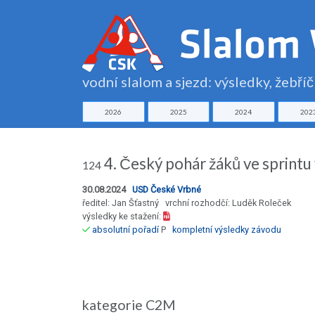
vodní slalom a sjezd: výsledky, žebří
2026
2025
2024
202
4. Český pohár žáků ve sprint
124
30.08.2024
USD České Vrbné
ředitel: Jan Šťastný vrchní rozhodčí: Luděk Roleček
výsledky ke stažení:
absolutní pořadí
P
kompletní výsledky závodu
kategorie C2M