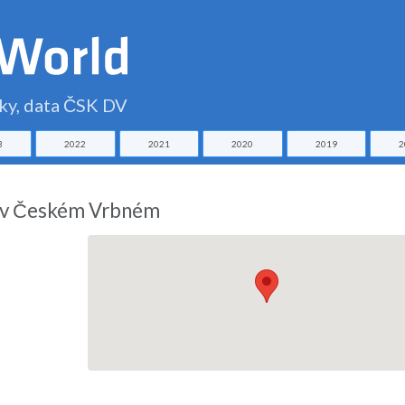
čky, data ČSK DV
3
2022
2021
2020
2019
2
u v Českém Vrbném