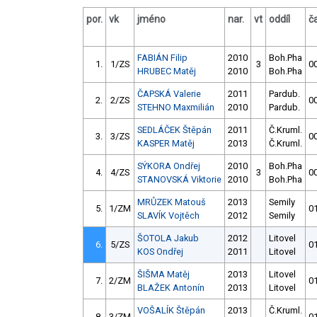
por.
vk
jméno
nar.
vt
oddíl
č
FABIÁN Filip
2010
Boh.Pha
1.
1/ZS
3
00
HRUBEC Matěj
2010
Boh.Pha
ČAPSKÁ Valerie
2011
Pardub.
2.
2/ZS
00
STEHNO Maxmilián
2010
Pardub.
SEDLÁČEK Štěpán
2011
Č.Kruml.
3.
3/ZS
00
KASPER Matěj
2013
Č.Kruml.
SÝKORA Ondřej
2010
Boh.Pha
4.
4/ZS
3
00
STANOVSKÁ Viktorie
2010
Boh.Pha
MRŮZEK Matouš
2013
Semily
5.
1/ZM
01
SLAVÍK Vojtěch
2012
Semily
ŠOTOLA Jakub
2012
Litovel
6.
5/ZS
01
KOS Ondřej
2011
Litovel
ŠIŠMA Matěj
2013
Litovel
7.
2/ZM
01
BLAŽEK Antonín
2013
Litovel
VOŠALÍK Štěpán
2013
Č.Kruml.
8.
3/ZM
01