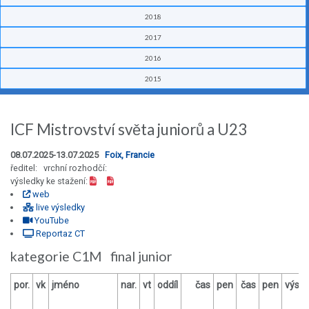
2018
2017
2016
2015
ICF Mistrovství světa juniorů a U23
08.07.2025-13.07.2025
Foix, Francie
ředitel: vrchní rozhodčí:
výsledky ke stažení:
web
live výsledky
YouTube
Reportaz CT
kategorie C1M final junior
por.
vk
jméno
nar.
vt
oddíl
čas
pen
čas
pen
výsle