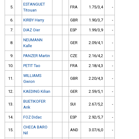
ESTANGUET
5.
FRA
1.75/3,4
-
Titouan
6.
KIRBY Harry
GBR
1.90/3,7
-
7.
DIAZ Oier
ESP
1.99/3,9
-
NEUMANN
8.
GER
2.09/4,1
-
Kalle
9.
PANZER Martin
CZE
2.16/4,2
-
10.
PETIT Tao
FRA
2.18/4,3
-
WILLIAMS
11.
GBR
2.20/4,3
-
Gwion
12.
KAEDING Kilian
GER
2.59/5,1
-
BUETIKOFER
13.
SUI
2.67/5,2
-
Arik
14.
FOZ Didac
ESP
2.92/5,7
-
CHECA BARO
15.
AND
3.07/6,0
-
Nil