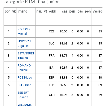
kategorie K1M final junior
por.
vk
jméno
nar.
vt
oddíl
čas
pen
čas
pen
výsledek
KOPECEK
1.
CZE
85.06
0
0.00
0
85.06
Michal
HOCEVAR
2.
SLO
83.62
2
0.00
0
85.62
Ziga Lin
ESTANGUET
3.
FRA
83.71
4
0.00
0
87.71
Titouan
ROMANO
4.
ITA
85.87
2
0.00
0
87.87
Daniele
5.
FOZ Didac
ESP
88.83
0
0.00
0
88.83
6.
DIAZ Oier
ESP
87.56
2
0.00
0
89.56
SEIBERT
7.
GER
87.92
2
0.00
0
89.92
Joseph
WILLIAMS