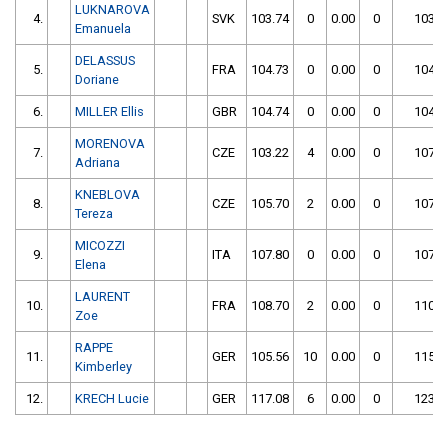
LUKNAROVA
4.
SVK
103.74
0
0.00
0
103.7
Emanuela
DELASSUS
5.
FRA
104.73
0
0.00
0
104.7
Doriane
6.
MILLER Ellis
GBR
104.74
0
0.00
0
104.7
MORENOVA
7.
CZE
103.22
4
0.00
0
107.2
Adriana
KNEBLOVA
8.
CZE
105.70
2
0.00
0
107.7
Tereza
MICOZZI
9.
ITA
107.80
0
0.00
0
107.8
Elena
LAURENT
10.
FRA
108.70
2
0.00
0
110.7
Zoe
RAPPE
11.
GER
105.56
10
0.00
0
115.5
Kimberley
12.
KRECH Lucie
GER
117.08
6
0.00
0
123.0