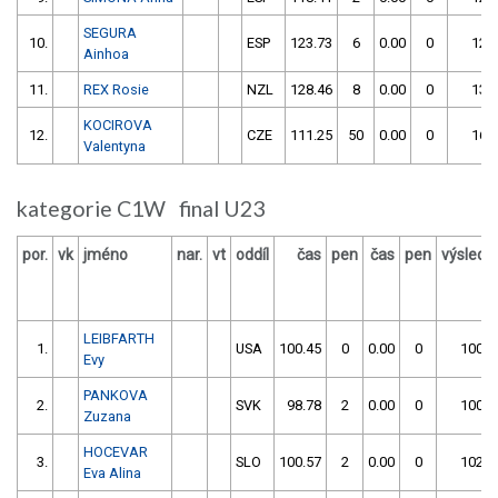
SEGURA
10.
ESP
123.73
6
0.00
0
129
Ainhoa
11.
REX Rosie
NZL
128.46
8
0.00
0
136
KOCIROVA
12.
CZE
111.25
50
0.00
0
161
Valentyna
kategorie C1W final U23
por.
vk
jméno
nar.
vt
oddíl
čas
pen
čas
pen
výslede
LEIBFARTH
1.
USA
100.45
0
0.00
0
100.4
Evy
PANKOVA
2.
SVK
98.78
2
0.00
0
100.7
Zuzana
HOCEVAR
3.
SLO
100.57
2
0.00
0
102.5
Eva Alina