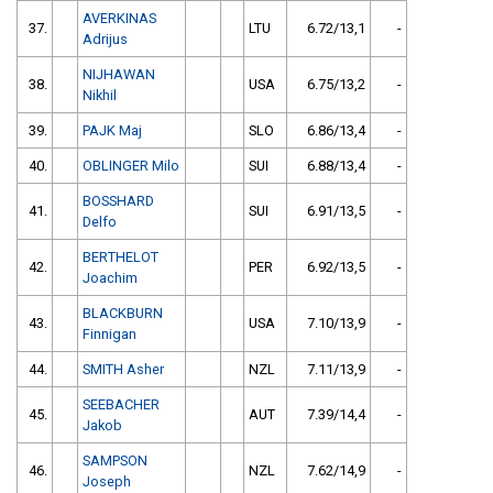
AVERKINAS
37.
LTU
6.72/13,1
-
Adrijus
NIJHAWAN
38.
USA
6.75/13,2
-
Nikhil
39.
PAJK Maj
SLO
6.86/13,4
-
40.
OBLINGER Milo
SUI
6.88/13,4
-
BOSSHARD
41.
SUI
6.91/13,5
-
Delfo
BERTHELOT
42.
PER
6.92/13,5
-
Joachim
BLACKBURN
43.
USA
7.10/13,9
-
Finnigan
44.
SMITH Asher
NZL
7.11/13,9
-
SEEBACHER
45.
AUT
7.39/14,4
-
Jakob
SAMPSON
46.
NZL
7.62/14,9
-
Joseph