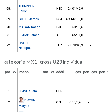
TEUNISSEN
68.
NED
24.01/46,9
-
Barrie
69.
GOTTE James
RSA
69.14/135,0
-
70.
MAGAN Raage
DJI
9.50/18,6
-
71.
STAMP James
AUS
5.65/11,0
-
ONGCHIT
72.
THA
48.78/95,3
-
Nantipat
kategorie MX1 cross U23 individual
por.
vk
jméno
nar.
vt
oddíl
čas
pen
čas
pen
vý
1.
LEAVER Sam
GBR
-
NOVAK
2.
CZE
0.30/0,6
-
Matyas