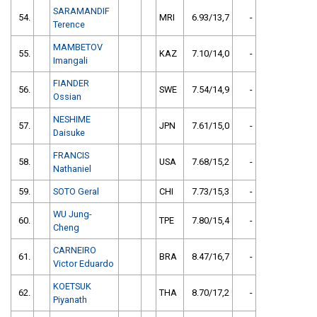
SARAMANDIF
54.
MRI
6.93/13,7
-
Terence
MAMBETOV
55.
KAZ
7.10/14,0
-
Imangali
FIANDER
56.
SWE
7.54/14,9
-
Ossian
NESHIME
57.
JPN
7.61/15,0
-
Daisuke
FRANCIS
58.
USA
7.68/15,2
-
Nathaniel
59.
SOTO Geral
CHI
7.73/15,3
-
WU Jung-
60.
TPE
7.80/15,4
-
Cheng
CARNEIRO
61.
BRA
8.47/16,7
-
Victor Eduardo
KOETSUK
62.
THA
8.70/17,2
-
Piyanath