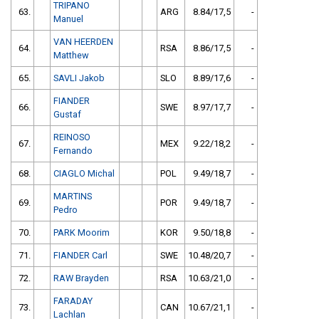
TRIPANO
63.
ARG
8.84/17,5
-
Manuel
VAN HEERDEN
64.
RSA
8.86/17,5
-
Matthew
65.
SAVLI Jakob
SLO
8.89/17,6
-
FIANDER
66.
SWE
8.97/17,7
-
Gustaf
REINOSO
67.
MEX
9.22/18,2
-
Fernando
68.
CIAGLO Michal
POL
9.49/18,7
-
MARTINS
69.
POR
9.49/18,7
-
Pedro
70.
PARK Moorim
KOR
9.50/18,8
-
71.
FIANDER Carl
SWE
10.48/20,7
-
72.
RAW Brayden
RSA
10.63/21,0
-
FARADAY
73.
CAN
10.67/21,1
-
Lachlan