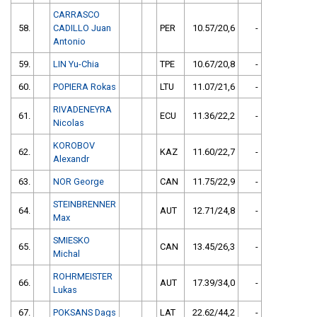
CARRASCO
58.
CADILLO Juan
PER
10.57/20,6
-
Antonio
59.
LIN Yu-Chia
TPE
10.67/20,8
-
60.
POPIERA Rokas
LTU
11.07/21,6
-
RIVADENEYRA
61.
ECU
11.36/22,2
-
Nicolas
KOROBOV
62.
KAZ
11.60/22,7
-
Alexandr
63.
NOR George
CAN
11.75/22,9
-
STEINBRENNER
64.
AUT
12.71/24,8
-
Max
SMIESKO
65.
CAN
13.45/26,3
-
Michal
ROHRMEISTER
66.
AUT
17.39/34,0
-
Lukas
67.
POKSANS Dags
LAT
22.62/44,2
-