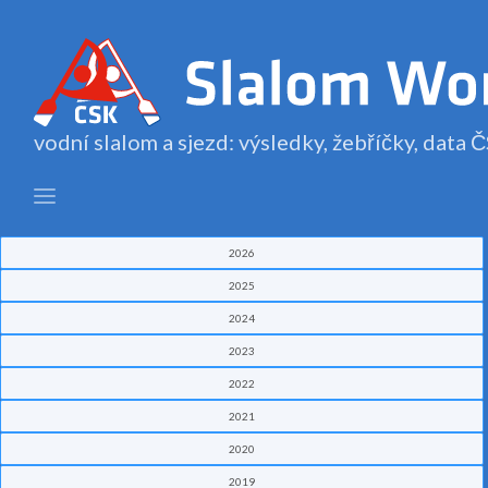
vodní slalom a sjezd: výsledky, žebříčky, data
2026
2025
2024
2023
2022
2021
2020
2019