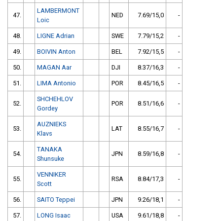
LAMBERMONT
47.
NED
7.69/15,0
-
Loic
48.
LIGNE Adrian
SWE
7.79/15,2
-
49.
BOIVIN Anton
BEL
7.92/15,5
-
50.
MAGAN Aar
DJI
8.37/16,3
-
51.
LIMA Antonio
POR
8.45/16,5
-
SHCHEHLOV
52.
POR
8.51/16,6
-
Gordey
AUZNIEKS
53.
LAT
8.55/16,7
-
Klavs
TANAKA
54.
JPN
8.59/16,8
-
Shunsuke
VENNIKER
55.
RSA
8.84/17,3
-
Scott
56.
SAITO Teppei
JPN
9.26/18,1
-
57.
LONG Isaac
USA
9.61/18,8
-