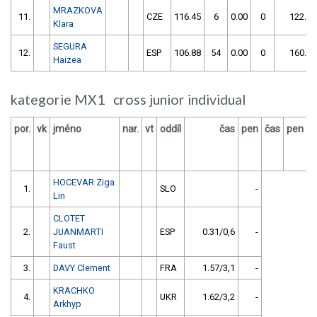
MRAZKOVA
11.
CZE
116.45
6
0.00
0
122.45
Klara
SEGURA
12.
ESP
106.88
54
0.00
0
160.88
Haizea
kategorie MX1 cross junior individual
por.
vk
jméno
nar.
vt
oddíl
čas
pen
čas
pen
v
HOCEVAR Ziga
1.
SLO
-
Lin
CLOTET
2.
JUANMARTI
ESP
0.31/0,6
-
Faust
3.
DAVY Clement
FRA
1.57/3,1
-
KRACHKO
4.
UKR
1.62/3,2
-
Arkhyp