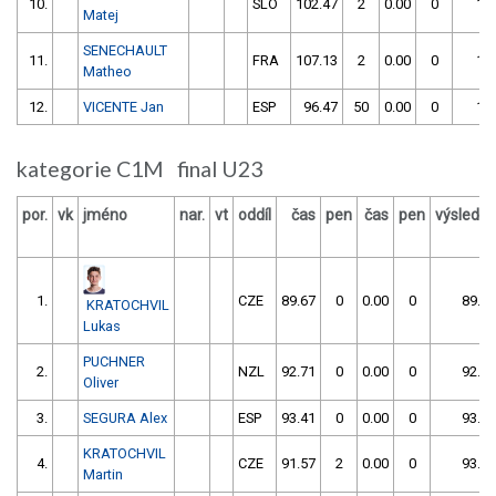
10.
SLO
102.47
2
0.00
0
10
Matej
SENECHAULT
11.
FRA
107.13
2
0.00
0
10
Matheo
12.
VICENTE Jan
ESP
96.47
50
0.00
0
14
kategorie C1M final U23
por.
vk
jméno
nar.
vt
oddíl
čas
pen
čas
pen
výsledek
1.
CZE
89.67
0
0.00
0
89.67
KRATOCHVIL
Lukas
PUCHNER
2.
NZL
92.71
0
0.00
0
92.71
Oliver
3.
SEGURA Alex
ESP
93.41
0
0.00
0
93.41
KRATOCHVIL
4.
CZE
91.57
2
0.00
0
93.57
Martin