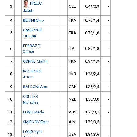
KREJCI
3.
CZE
0.44/0,9
-
Jakub
4.
BENINI Gino
FRA
0.70/1,4
-
CASTRYCK
5.
FRA
0.79/1,6
-
Titouan
FERRAZZI
6.
ITA
0.89/1,8
-
Xabier
7.
CORNU Martin
FRA
0.94/1,9
-
IVCHENKO
8.
UKR
1.23/2,4
-
Artem
9.
BALDONI Alex
CAN
1.25/2,5
-
COLLIER
10.
NZL
1.50/3,0
-
Nicholas
11.
LONG Merle
AUS
1.75/3,5
-
12.
SMIRNOV Egor
AIN
1.79/3,5
-
LONG Kyler
13.
USA
1.84/3,6
-