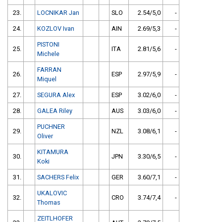
23.
LOCNIKAR Jan
SLO
2.54/5,0
-
24.
KOZLOV Ivan
AIN
2.69/5,3
-
PISTONI
25.
ITA
2.81/5,6
-
Michele
FARRAN
26.
ESP
2.97/5,9
-
Miquel
27.
SEGURA Alex
ESP
3.02/6,0
-
28.
GALEA Riley
AUS
3.03/6,0
-
PUCHNER
29.
NZL
3.08/6,1
-
Oliver
KITAMURA
30.
JPN
3.30/6,5
-
Koki
31.
SACHERS Felix
GER
3.60/7,1
-
UKALOVIC
32.
CRO
3.74/7,4
-
Thomas
ZEITLHOFER