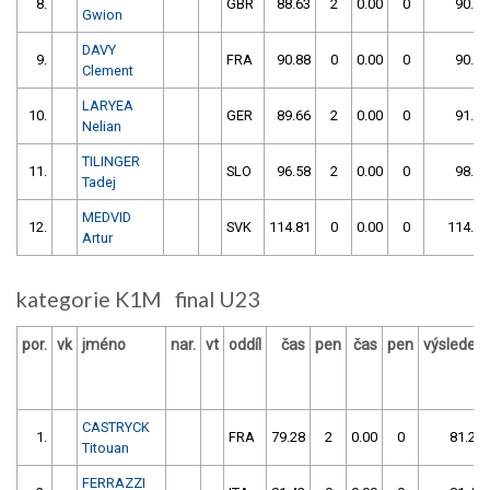
8.
GBR
88.63
2
0.00
0
90.63
Gwion
DAVY
9.
FRA
90.88
0
0.00
0
90.88
Clement
LARYEA
10.
GER
89.66
2
0.00
0
91.66
Nelian
TILINGER
11.
SLO
96.58
2
0.00
0
98.58
Tadej
MEDVID
12.
SVK
114.81
0
0.00
0
114.81
Artur
kategorie K1M final U23
por.
vk
jméno
nar.
vt
oddíl
čas
pen
čas
pen
výsledek
CASTRYCK
1.
FRA
79.28
2
0.00
0
81.28
Titouan
FERRAZZI