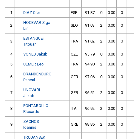
1.
DIAZ Oier
ESP
91.87
0
0.00
0
9
HOCEVAR Ziga
2.
SLO
91.03
2
0.00
0
9
Lin
ESTANGUET
3.
FRA
91.62
2
0.00
0
9
Titouan
4.
VONES Jakub
CZE
95.79
0
0.00
0
9
5.
ULMER Leo
FRA
94.90
2
0.00
0
9
BRANDENBURG
6.
GER
97.06
0
0.00
0
9
Pascal
UNGVARI
7.
GER
96.52
2
0.00
0
9
Jakob
PONTAROLLO
8.
ITA
96.92
2
0.00
0
9
Riccardo
ZACHOS
9.
GRE
98.86
2
0.00
0
10
Ioannis
TROJANSEK