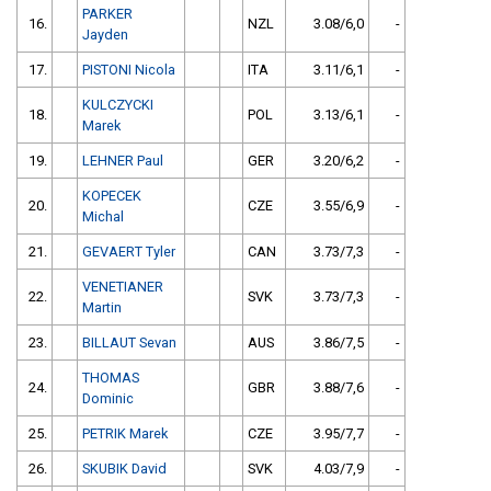
PARKER
16.
NZL
3.08/6,0
-
Jayden
17.
PISTONI Nicola
ITA
3.11/6,1
-
KULCZYCKI
18.
POL
3.13/6,1
-
Marek
19.
LEHNER Paul
GER
3.20/6,2
-
KOPECEK
20.
CZE
3.55/6,9
-
Michal
21.
GEVAERT Tyler
CAN
3.73/7,3
-
VENETIANER
22.
SVK
3.73/7,3
-
Martin
23.
BILLAUT Sevan
AUS
3.86/7,5
-
THOMAS
24.
GBR
3.88/7,6
-
Dominic
25.
PETRIK Marek
CZE
3.95/7,7
-
26.
SKUBIK David
SVK
4.03/7,9
-