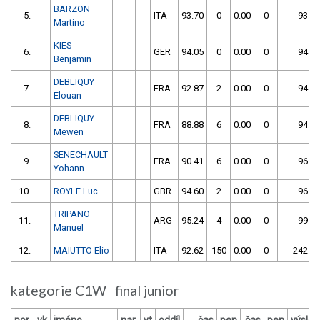
BARZON
5.
ITA
93.70
0
0.00
0
93.70
Martino
KIES
6.
GER
94.05
0
0.00
0
94.05
Benjamin
DEBLIQUY
7.
FRA
92.87
2
0.00
0
94.87
Elouan
DEBLIQUY
8.
FRA
88.88
6
0.00
0
94.88
Mewen
SENECHAULT
9.
FRA
90.41
6
0.00
0
96.41
Yohann
10.
ROYLE Luc
GBR
94.60
2
0.00
0
96.60
TRIPANO
11.
ARG
95.24
4
0.00
0
99.24
Manuel
12.
MAIUTTO Elio
ITA
92.62
150
0.00
0
242.62
kategorie C1W final junior