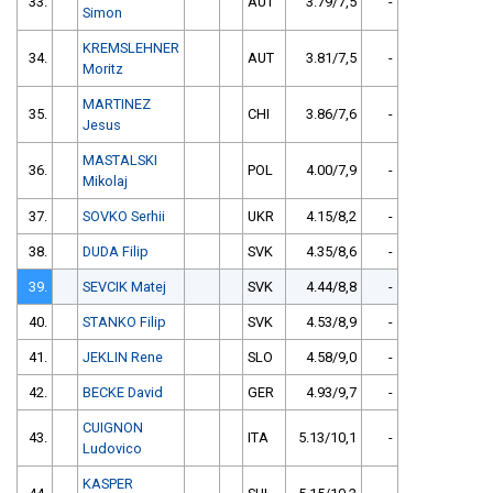
33.
AUT
3.79/7,5
-
Simon
KREMSLEHNER
34.
AUT
3.81/7,5
-
Moritz
MARTINEZ
35.
CHI
3.86/7,6
-
Jesus
MASTALSKI
36.
POL
4.00/7,9
-
Mikolaj
37.
SOVKO Serhii
UKR
4.15/8,2
-
38.
DUDA Filip
SVK
4.35/8,6
-
39.
SEVCIK Matej
SVK
4.44/8,8
-
40.
STANKO Filip
SVK
4.53/8,9
-
41.
JEKLIN Rene
SLO
4.58/9,0
-
42.
BECKE David
GER
4.93/9,7
-
CUIGNON
43.
ITA
5.13/10,1
-
Ludovico
KASPER