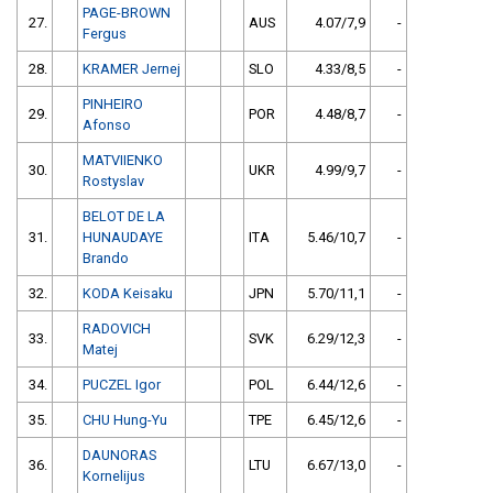
PAGE-BROWN
27.
AUS
4.07/7,9
-
Fergus
28.
KRAMER Jernej
SLO
4.33/8,5
-
PINHEIRO
29.
POR
4.48/8,7
-
Afonso
MATVIIENKO
30.
UKR
4.99/9,7
-
Rostyslav
BELOT DE LA
31.
HUNAUDAYE
ITA
5.46/10,7
-
Brando
32.
KODA Keisaku
JPN
5.70/11,1
-
RADOVICH
33.
SVK
6.29/12,3
-
Matej
34.
PUCZEL Igor
POL
6.44/12,6
-
35.
CHU Hung-Yu
TPE
6.45/12,6
-
DAUNORAS
36.
LTU
6.67/13,0
-
Kornelijus