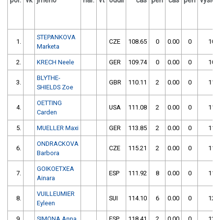
por.
vk
jméno
nar.
vt
oddíl
čas
pen
čas
pen
výsle
STEPANKOVA
1.
CZE
108.65
0
0.00
0
108
Marketa
2.
KRECH Neele
GER
109.74
0
0.00
0
109
BLYTHE-
3.
GBR
110.11
2
0.00
0
112
SHIELDS Zoe
OETTING
4.
USA
111.08
2
0.00
0
113
Carden
5.
MUELLER Maxi
GER
113.85
2
0.00
0
115
ONDRACKOVA
6.
CZE
115.21
2
0.00
0
117
Barbora
GOIKOETXEA
7.
ESP
111.92
8
0.00
0
119
Ainara
VUILLEUMIER
8.
SUI
114.10
6
0.00
0
120
Eyleen
9.
SIMONA Anna
ESP
118.41
2
0.00
0
120