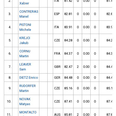
2.
ITA
81.42
0
0.00
0
81.42
Xabier
CONTRERAS
3.
ESP
82.81
0
0.00
0
82.81
Manel
PISTONI
4.
ITA
83.91
0
0.00
0
83.91
Michele
KREJCI
5.
CZE
84.28
0
0.00
0
84.28
Jakub
CORNU
6.
FRA
84.37
0
0.00
0
84.37
Martin
LEAVER
7.
GBR
82.47
2
0.00
0
84.47
Sam
8.
DIETZ Enrico
GER
84.48
0
0.00
0
84.48
RUDORFER
9.
CZE
85.16
0
0.00
0
85.16
Martin
NOVAK
10.
CZE
87.41
0
0.00
0
87.41
Matyas
MONTALTO
11.
AUS
85.81
2
0.00
0
87.81