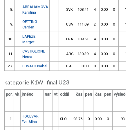
ABRAHAMOVA
8.
SVK
108.41
4
0.00
0
11
Karolina
OETTING
9.
USA
111.09
2
0.00
0
11
Carden
LAPEZE
10.
FRA
109.51
4
0.00
0
11
Margot
CASTIGLIONE
11.
ARG
130.39
4
0.00
0
13
Nerea
12./
LOVATO Isabel
ITA
0.00
0
0.00
0
kategorie K1W final U23
por.
vk
jméno
nar.
vt
oddíl
čas
pen
čas
pen
výsledek
HOCEVAR
1.
SLO
93.76
0
0.00
0
93.76
Eva Alina