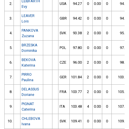
LEIBFARTH
2.
USA
94.27
0
0.00
0
94.27
Evy
LEAVER
3.
GBR
94.42
0
0.00
0
94.42
Lois
PANKOVA
4.
SVK
93.38
2
0.00
0
95.38
Zuzana
BRZESKA
5.
POL
97.80
0
0.00
0
97.80
Dominika
BEKOVA
6.
CZE
96.00
2
0.00
0
98.00
Katerina
PIRRO
7.
GER
101.84
2
0.00
0
103.84
Paulina
DELASSUS
8.
FRA
103.77
2
0.00
0
105.77
Doriane
PIGNAT
9.
ITA
103.48
4
0.00
0
107.48
Caterina
CHLEBOVA
10.
SVK
109.41
0
0.00
0
109.41
Ivana