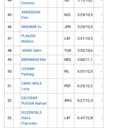
44.
SUI
5.15/10,2
-
Dominic
ANDERSON
45.
NZL
5.29/10,5
-
Finn
46.
MISHIMA Yu
JPN
5.29/10,5
-
PLAUDIS
47.
LAT
5.31/10,5
-
Martins
48.
JEMAI Salim
TUN
5.35/10,6
-
49.
BIERMANS Nils
NED
5.60/11,1
-
COWAN
50.
IRL
6.07/12,0
-
Padraig
CANO MOLE
51.
PER
6.25/12,3
-
Luca
ESCOBAR
52.
ARG
6.27/12,4
-
PUGGIA Nahuel
ROZENTALS
53.
Klass
LAT
6.47/12,8
-
Francisks