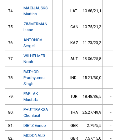
MACIJAUSKS
74.
LAT
10.68/21,1
-
Martins
ZIMMERMAN
75.
CAN
10.75/21,2
-
Isaac
ANTONOV
76.
KAZ
11.73/23,2
-
Sergei
WILHELMER
77.
AUT
13.06/25,8
-
Noah
RATHOD
78.
Pradhyumna
IND
15.21/30,0
-
Singh
PARLAK
79.
TUR
18.48/36,5
-
Mustafa
PHUTTRAKSA
80.
THA
25.27/49,9
-
Chonlasit
81.
DIETZ Enrico
GER
2.79/5,5
-
MCDONALD
82.
GBR
7.57/15,0
-