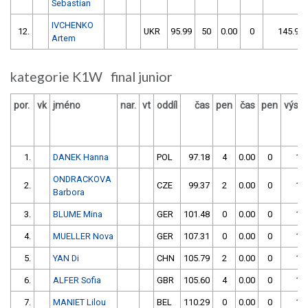
Sebastian
IVCHENKO
12.
UKR
95.99
50
0.00
0
145.99
Artem
kategorie K1W final junior
por.
vk
jméno
nar.
vt
oddíl
čas
pen
čas
pen
výsle
1.
DANEK Hanna
POL
97.18
4
0.00
0
10
ONDRACKOVA
2.
CZE
99.37
2
0.00
0
10
Barbora
3.
BLUME Mina
GER
101.48
0
0.00
0
10
4.
MUELLER Nova
GER
107.31
0
0.00
0
10
5.
YAN Di
CHN
105.79
2
0.00
0
10
6.
ALFER Sofia
GBR
105.60
4
0.00
0
10
7.
MANIET Lilou
BEL
110.29
0
0.00
0
11