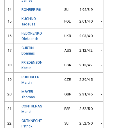
James
14.
ROHRER Pitt
SUI
1.95/3,9
-
KUCHNO
15.
POL
2.01/4,0
-
Tadeusz
FEDORENKO
16.
UKR
2.03/4,0
-
Oleksandr
CURTIN
17.
AUS
2.12/4,2
-
Dominic
FRIEDENSON
18.
USA
2.13/4,2
-
Kaelin
RUDORFER
19.
CZE
2.29/4,5
-
Martin
MAYER
20.
GBR
2.31/4,6
-
Thomas
CONTRERAS
21.
ESP
2.52/5,0
-
Manel
GUTKNECHT
22.
SUI
2.52/5,0
-
Patrick