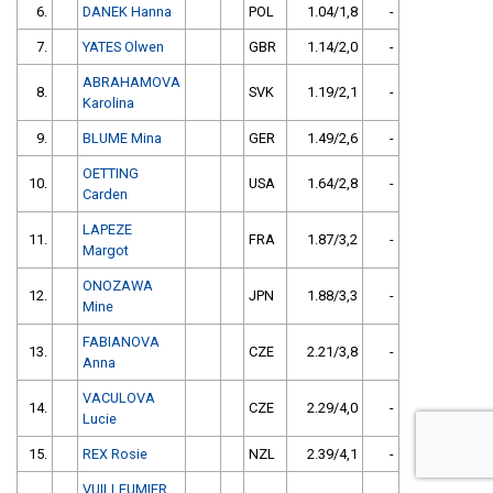
6.
DANEK Hanna
POL
1.04/1,8
-
7.
YATES Olwen
GBR
1.14/2,0
-
ABRAHAMOVA
8.
SVK
1.19/2,1
-
Karolina
9.
BLUME Mina
GER
1.49/2,6
-
OETTING
10.
USA
1.64/2,8
-
Carden
LAPEZE
11.
FRA
1.87/3,2
-
Margot
ONOZAWA
12.
JPN
1.88/3,3
-
Mine
FABIANOVA
13.
CZE
2.21/3,8
-
Anna
VACULOVA
14.
CZE
2.29/4,0
-
Lucie
15.
REX Rosie
NZL
2.39/4,1
-
VUILLEUMIER