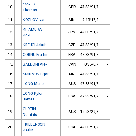
MAYER
10.
GBR
47.83/91,7
-
Thomas
11.
KOZLOV Ivan
AIN
9.15/17,5
-
KITAMURA
12.
JPN
47.83/91,7
-
Koki
13.
KREJCI Jakub
CZE
47.83/91,7
-
14.
CORNU Martin
FRA
47.83/91,7
-
15.
BALDONI Alex
CAN
0.35/0,7
-
16.
SMIRNOV Egor
AIN
47.83/91,7
-
17.
LONG Merle
AUS
47.83/91,7
-
LONG Kyler
18.
USA
47.83/91,7
-
James
CURTIN
19.
AUS
15.53/29,8
-
Dominic
FRIEDENSON
20.
USA
47.83/91,7
-
Kaelin