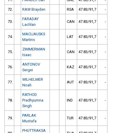
72.
RAW Brayden
RSA
47.83/91,7
-
FARADAY
73.
CAN
47.83/91,7
-
Lachlan
MACIJAUSKS
74.
LAT
47.83/91,7
-
Martins
ZIMMERMAN
75.
CAN
47.83/91,7
-
Isaac
ANTONOV
76.
KAZ
47.83/91,7
-
Sergei
WILHELMER
77.
AUT
47.83/91,7
-
Noah
RATHOD
78.
Pradhyumna
IND
47.83/91,7
-
Singh
PARLAK
79.
TUR
47.83/91,7
-
Mustafa
PHUTTRAKSA