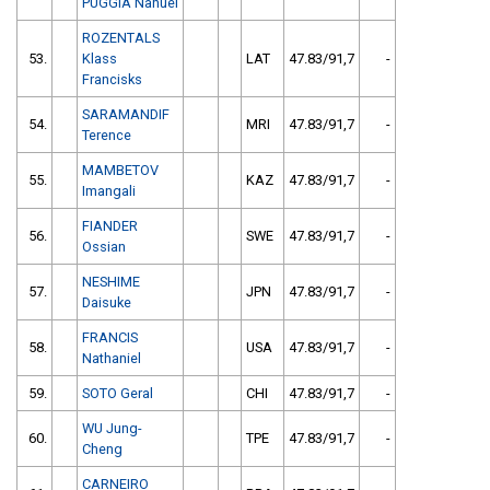
PUGGIA Nahuel
ROZENTALS
53.
Klass
LAT
47.83/91,7
-
Francisks
SARAMANDIF
54.
MRI
47.83/91,7
-
Terence
MAMBETOV
55.
KAZ
47.83/91,7
-
Imangali
FIANDER
56.
SWE
47.83/91,7
-
Ossian
NESHIME
57.
JPN
47.83/91,7
-
Daisuke
FRANCIS
58.
USA
47.83/91,7
-
Nathaniel
59.
SOTO Geral
CHI
47.83/91,7
-
WU Jung-
60.
TPE
47.83/91,7
-
Cheng
CARNEIRO