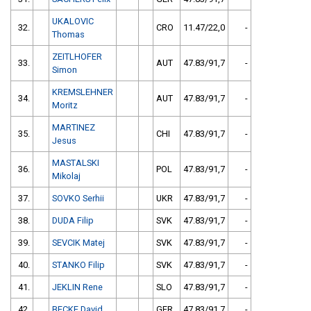
UKALOVIC
32.
CRO
11.47/22,0
-
Thomas
ZEITLHOFER
33.
AUT
47.83/91,7
-
Simon
KREMSLEHNER
34.
AUT
47.83/91,7
-
Moritz
MARTINEZ
35.
CHI
47.83/91,7
-
Jesus
MASTALSKI
36.
POL
47.83/91,7
-
Mikolaj
37.
SOVKO Serhii
UKR
47.83/91,7
-
38.
DUDA Filip
SVK
47.83/91,7
-
39.
SEVCIK Matej
SVK
47.83/91,7
-
40.
STANKO Filip
SVK
47.83/91,7
-
41.
JEKLIN Rene
SLO
47.83/91,7
-
42.
BECKE David
GER
47.83/91,7
-