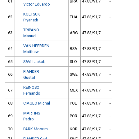
61.
BRA
47.83/91,7
-
Victor Eduardo
KOETSUK
62.
THA
47.83/91,7
-
Piyanath
TRIPANO
63.
ARG
47.83/91,7
-
Manuel
VAN HEERDEN
64.
RSA
47.83/91,7
-
Matthew
65.
SAVLI Jakob
SLO
47.83/91,7
-
FIANDER
66.
SWE
47.83/91,7
-
Gustaf
REINOSO
67.
MEX
47.83/91,7
-
Fernando
68.
CIAGLO Michal
POL
47.83/91,7
-
MARTINS
69.
POR
47.83/91,7
-
Pedro
70.
PARK Moorim
KOR
47.83/91,7
-
71.
FIANDER Carl
SWE
47.83/91,7
-