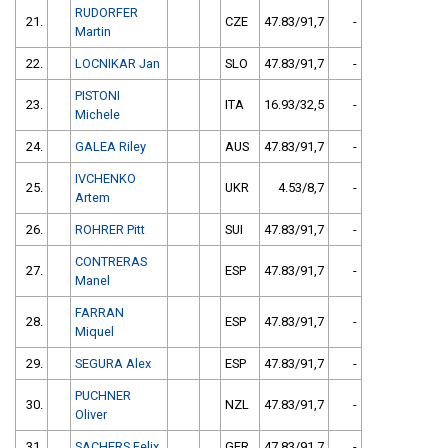
RUDORFER
21.
CZE
47.83/91,7
-
Martin
22.
LOCNIKAR Jan
SLO
47.83/91,7
-
PISTONI
23.
ITA
16.93/32,5
-
Michele
24.
GALEA Riley
AUS
47.83/91,7
-
IVCHENKO
25.
UKR
4.53/8,7
-
Artem
26.
ROHRER Pitt
SUI
47.83/91,7
-
CONTRERAS
27.
ESP
47.83/91,7
-
Manel
FARRAN
28.
ESP
47.83/91,7
-
Miquel
29.
SEGURA Alex
ESP
47.83/91,7
-
PUCHNER
30.
NZL
47.83/91,7
-
Oliver
31.
SACHERS Felix
GER
47.83/91,7
-