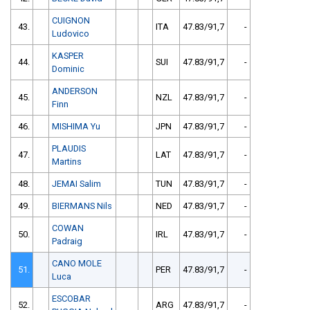
CUIGNON
43.
ITA
47.83/91,7
-
Ludovico
KASPER
44.
SUI
47.83/91,7
-
Dominic
ANDERSON
45.
NZL
47.83/91,7
-
Finn
46.
MISHIMA Yu
JPN
47.83/91,7
-
PLAUDIS
47.
LAT
47.83/91,7
-
Martins
48.
JEMAI Salim
TUN
47.83/91,7
-
49.
BIERMANS Nils
NED
47.83/91,7
-
COWAN
50.
IRL
47.83/91,7
-
Padraig
CANO MOLE
51.
PER
47.83/91,7
-
Luca
ESCOBAR
52.
ARG
47.83/91,7
-