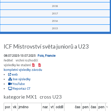
2018
2017
2016
2015
ICF Mistrovství světa juniorů a U23
08.07.2025-13.07.2025
Foix, Francie
ředitel: vrchní rozhodčí:
výsledky ke stažení:
kompletní výsledky závodu
web
live výsledky
YouTube
Reportaz CT
kategorie MX1 cross U23
por.
vk
jméno
nar.
vt
oddíl
čas
pen
čas
pen
vý