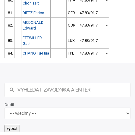
80.
THA
47.83/91,7
-
Chonlasit
81.
DIETZ Enrico
GER
47.83/91,7
-
MCDONALD
82.
GBR
47.83/91,7
-
Edward
ETTWILLER
83.
LUX
47.83/91,7
-
Gael
84.
CHANG Fu-Hua
TPE
47.83/91,7
-
Oddíl