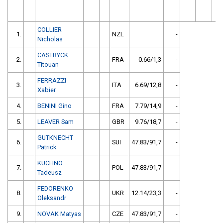
COLLIER
1.
NZL
-
Nicholas
CASTRYCK
2.
FRA
0.66/1,3
-
Titouan
FERRAZZI
3.
ITA
6.69/12,8
-
Xabier
4.
BENINI Gino
FRA
7.79/14,9
-
5.
LEAVER Sam
GBR
9.76/18,7
-
GUTKNECHT
6.
SUI
47.83/91,7
-
Patrick
KUCHNO
7.
POL
47.83/91,7
-
Tadeusz
FEDORENKO
8.
UKR
12.14/23,3
-
Oleksandr
9.
NOVAK Matyas
CZE
47.83/91,7
-