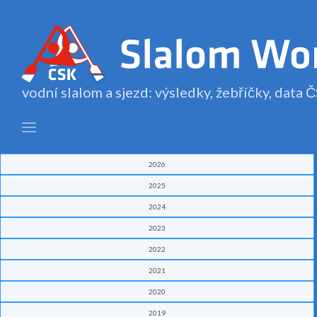
vodní slalom a sjezd: výsledky, žebříčky, data
2026
2025
2024
2023
2022
2021
2020
2019