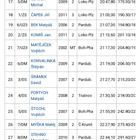
17.
5/DM
2009
2
Loko Plz
20:47,80
175.30/16,3
Michal
18.
1/ZS
ČAPEK Jiří
2011
3
Loko Plz
21:03,00
190.50/17,8
19.
6/U23
BEK Matyáš
2006
2
Pardub.
21:07,30
194.80/18,2
20.
2/ZS
KOMIŠ Jan
2011
2
Loko Plz
21:13,60
201.10/18,8
MATĚJÍČEK
21.
7/U23
2002
MT
Boh.Pha
21:17,30
204.80/19,1
Vojtěch
KONVALINKA
22.
6/DM
2009
2
Pardub.
21:19,00
206.50/19,3
Štěpán
ŠRÁMEK
23.
3/DS
2007
2
Pardub.
21:27,70
215.20/20,1
David
PORTYCH
24.
4/DS
2008
2
Trutnov
21:30,50
218.00/20,3
Matyáš
ŠTOCHL
25.
5/DS
2007
2
Boh.Pha
21:55,30
242.80/22,6
Vojtěch
26.
7/DM
MYŠKA Matěj
2009
2
Č.Kruml.
22:27,90
275.40/25,7
STEHNO
27.
8/DM
2010
3
Pardub.
22:44,10
291.60/27,2