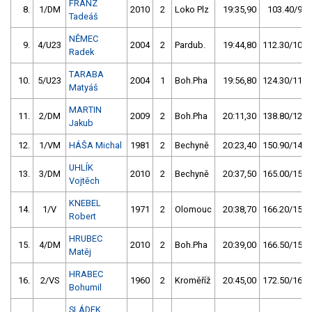
FRANZ
8.
1/DM
2010
2
Loko Plz
19:35,90
103.40/9,6
Tadeáš
NĚMEC
9.
4/U23
2004
2
Pardub.
19:44,80
112.30/10,5
Radek
TARABA
10.
5/U23
2004
1
Boh.Pha
19:56,80
124.30/11,6
Matyáš
MARTIN
11.
2/DM
2009
2
Boh.Pha
20:11,30
138.80/12,9
Jakub
12.
1/VM
HÁŠA Michal
1981
2
Bechyně
20:23,40
150.90/14,1
UHLÍK
13.
3/DM
2010
2
Bechyně
20:37,50
165.00/15,4
Vojtěch
KNEBEL
14.
1/V
1971
2
Olomouc
20:38,70
166.20/15,5
Robert
HRUBEC
15.
4/DM
2010
2
Boh.Pha
20:39,00
166.50/15,5
Matěj
HRABEC
16.
2/VS
1960
2
Kroměříž
20:45,00
172.50/16,1
Bohumil
SLÁDEK