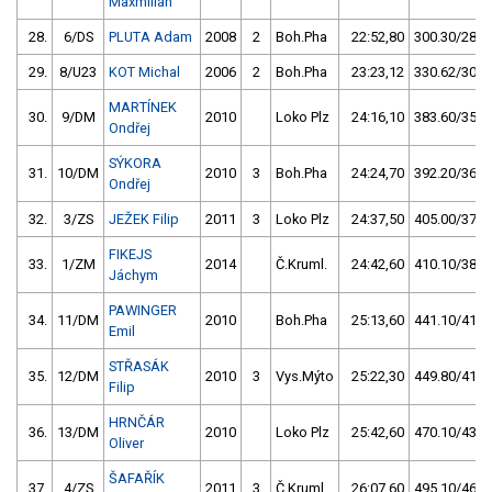
Maxmilián
28.
6/DS
PLUTA Adam
2008
2
Boh.Pha
22:52,80
300.30/28,0
29.
8/U23
KOT Michal
2006
2
Boh.Pha
23:23,12
330.62/30,8
MARTÍNEK
30.
9/DM
2010
Loko Plz
24:16,10
383.60/35,8
Ondřej
SÝKORA
31.
10/DM
2010
3
Boh.Pha
24:24,70
392.20/36,6
Ondřej
32.
3/ZS
JEŽEK Filip
2011
3
Loko Plz
24:37,50
405.00/37,8
FIKEJS
33.
1/ZM
2014
Č.Kruml.
24:42,60
410.10/38,2
Jáchym
PAWINGER
34.
11/DM
2010
Boh.Pha
25:13,60
441.10/41,1
Emil
STŘASÁK
35.
12/DM
2010
3
Vys.Mýto
25:22,30
449.80/41,9
Filip
HRNČÁR
36.
13/DM
2010
Loko Plz
25:42,60
470.10/43,8
Oliver
ŠAFAŘÍK
37.
4/ZS
2011
3
Č.Kruml.
26:07,60
495.10/46,2