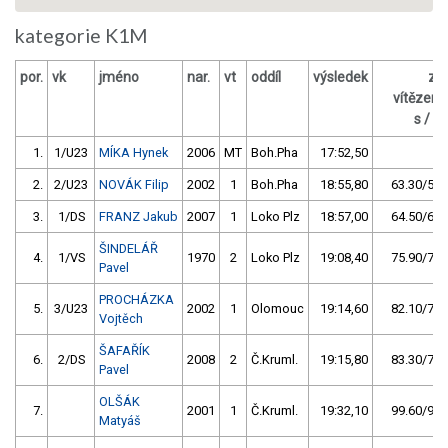
kategorie K1M
por.
vk
jméno
nar.
vt
oddíl
výsledek
za
vítězem
s / %
1.
1/U23
MÍKA Hynek
2006
MT
Boh.Pha
17:52,50
2.
2/U23
NOVÁK Filip
2002
1
Boh.Pha
18:55,80
63.30/5,9
3.
1/DS
FRANZ Jakub
2007
1
Loko Plz
18:57,00
64.50/6,0
ŠINDELÁŘ
4.
1/VS
1970
2
Loko Plz
19:08,40
75.90/7,1
Pavel
PROCHÁZKA
5.
3/U23
2002
1
Olomouc
19:14,60
82.10/7,7
Vojtěch
ŠAFAŘÍK
6.
2/DS
2008
2
Č.Kruml.
19:15,80
83.30/7,8
Pavel
OLŠÁK
7.
2001
1
Č.Kruml.
19:32,10
99.60/9,3
Matyáš