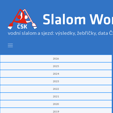
vodní slalom a sjezd: výsledky, žebříčky, data
2026
2025
2024
2023
2022
2021
2020
2019