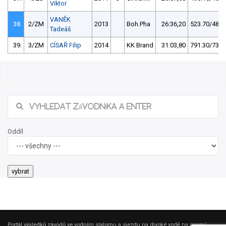
Viktor
VANĚK
38.
2/ZM
2013
Boh.Pha
26:36,20
523.70/48,8
Tadeáš
39.
3/ZM
CÍSAŘ Filip
2014
KK Brand
31:03,80
791.30/73,8
Oddíl
Portál výsledků závodů ve vodním slalomu a sjezdu na divoké vodě na území