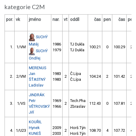
kategorie C2M
por.
vk
jméno
nar.
vt
oddíl
čas
pen
čas
pen
SUCHÝ
Matěj
1986
TJ Dukla
1.
1/VM
100.21
0
100.29
2
1979
TJ Dukla
SUCHÝ
Ondřej
MERENUS
Jan
1983
Č.Lípa
2.
2/VM
2
104.24
2
101.42
2
ŠŤASTNÝ
1983
Č.Lípa
Ladislav
JINDRÁK
Petr
1969
Tech.Pha
3.
1/VS
2
112.43
0
107.81
2
VĚTROVSKÝ
1966
Zbraslav
Jiří
KOUŘIL
Hynek
2009
Horš.Týn
4.
1/U23
2
108.70
4
107.72
4
KUNEŠ
2003
Horš.Týn