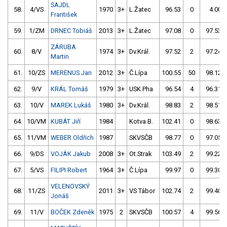
SAJDL
58.
4/VS
1970
3+
L.Žatec
96.53
0
4.00
František
59.
1/ZM
DRNEC Tobiáš
2013
3+
L.Žatec
97.08
0
97.53
ZÁRUBA
60.
8/V
1974
3+
Dv.Král.
97.52
2
97.24
Martin
61.
10/ZS
MERENUS Jan
2012
3+
Č.Lípa
100.55
50
98.12
62.
9/V
KRÁL Tomáš
1979
3+
USK Pha
96.54
4
96.31
63.
10/V
MAREK Lukáš
1980
3+
Dv.Král.
98.83
2
98.51
64.
10/VM
KUBÁT Jiří
1984
Kotva B.
102.41
0
98.63
65.
11/VM
WEBER Oldřich
1987
SKVSČB
98.77
0
97.05
66.
9/DS
VOJÁK Jakub
2008
3+
Ot.Strak
103.49
2
99.22
67.
5/VS
FILIPI Robert
1964
3+
Č.Lípa
99.97
0
99.30
VELENOVSKÝ
68.
11/ZS
2011
3+
VS Tábor
102.74
2
99.40
Jonáš
69.
11/V
BOČEK Zdeněk
1975
2
SKVSČB
100.57
4
99.56