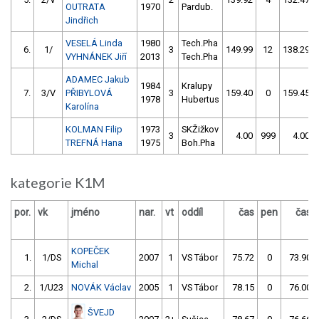
OUTRATA
1970
Pardub.
Jindřich
VESELÁ Linda
1980
Tech.Pha
6.
1/
3
149.99
12
138.29
VYHNÁNEK Jiří
2013
Tech.Pha
ADAMEC Jakub
1984
Kralupy
7.
3/V
PŘIBYLOVÁ
3
159.40
0
159.45
1978
Hubertus
Karolína
KOLMAN Filip
1973
SKŽižkov
3
4.00
999
4.00
TREFNÁ Hana
1975
Boh.Pha
kategorie K1M
por.
vk
jméno
nar.
vt
oddíl
čas
pen
čas
KOPEČEK
1.
1/DS
2007
1
VS Tábor
75.72
0
73.90
Michal
2.
1/U23
NOVÁK Václav
2005
1
VS Tábor
78.15
0
76.00
ŠVEJD