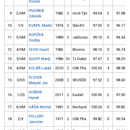
Tomáš
PIVOŇKA
9.
2/VM
1982
2
Horš.Týn
94.04
2
97.08
Zdeněk
10.
1/V
KVAPIL Martin
1976
2
Sláv.KV
97.36
0
96.17
KOPIČKA
11.
3/VM
1989
2
Jablonec
99.10
0
94.54
Ondřej
12.
4/VM
CHOD David
1982
Blovice
98.10
0
96.74
13.
5/VM
SUCHÝ Matěj
1986
3+
TJ Dukla
97.47
2
98.29
14.
4/DM
KOLÁŘ Lukáš
2010
2
USK Pha
100.26
4
98.58
PLOCEK
15.
3/DS
2008
2
SKVSČB
97.52
2
98.60
Matyáš Jan
HOŘENÍ
16.
1/ZS
2011
2
Kadaň
100.93
2
97.00
Hynek
17.
6/VM
HÁŠA Michal
1981
2
Bechyně
100.26
0
99.82
POLLERT
18.
2/V
1971
2
USK Pha
99.82
0
99.54
Jaroslav