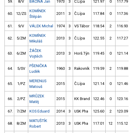
59.
8/V
BAČINA Jan
1973
3
Č.Lípa
121.97
0
117.79
KOMÍNEK
60.
12/ZS
2011
3
Č.Lípa
117.84
0
117.36
Štěpán
61.
9/V
VÁLEK Michal
1974
3
VS Tábor
118.54
2
116.93
KOMÍNEK
62.
5/ZM
2013
3
Č.Lípa
122.55
2
117.27
Mikuláš
ŽÁČEK
63.
6/ZM
2013
3
Horš.Týn
119.45
0
121.14
Vojtěch
PŠENIČKA
64.
5/SV
1960
3
Rakovník
119.59
2
119.88
Luděk
MERENUS
65.
1/PZ
2015
Č.Lípa
121.14
0
121.46
Matouš
MRŮZEK
66.
2/PZ
2015
KK Brand
122.46
0
123.16
Matěj
67.
7/ZM
KOS Eduard
2014
3
USK Pha
125.60
2
123.09
MATUŠTÍK
68.
8/ZM
2013
3
USK Pha
117.01
12
115.12
Robert