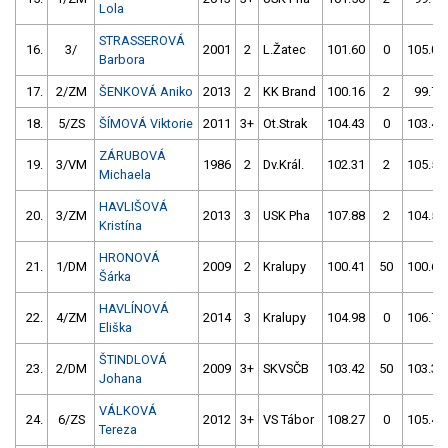
Lola
STRASSEROVÁ
16.
3/
2001
2
L.Žatec
101.60
0
105.05
Barbora
17.
2/ZM
ŠENKOVÁ Aniko
2013
2
KK Brand
100.16
2
99.78
18.
5/ZS
ŠÍMOVÁ Viktorie
2011
3+
Ot.Strak
104.43
0
103.40
ZÁRUBOVÁ
19.
3/VM
1986
2
Dv.Král.
102.31
2
105.59
Michaela
HAVLIŠOVÁ
20.
3/ZM
2013
3
USK Pha
107.88
2
104.52
Kristína
HRONOVÁ
21.
1/DM
2009
2
Kralupy
100.41
50
100.63
Šárka
HAVLÍNOVÁ
22.
4/ZM
2014
3
Kralupy
104.98
0
106.73
Eliška
ŠTINDLOVÁ
23.
2/DM
2009
3+
SKVSČB
103.42
50
103.39
Johana
VÁLKOVÁ
24.
6/ZS
2012
3+
VS Tábor
108.27
0
105.47
Tereza