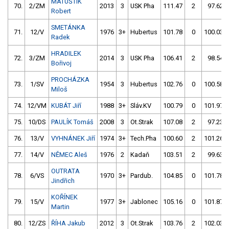
MATUŠTÍK
70.
2/ZM
2013
3
USK Pha
111.47
2
97.62
Robert
SMETÁNKA
71.
12/V
1976
3+
Hubertus
101.78
0
100.03
Radek
HRADILEK
72.
3/ZM
2014
3
USK Pha
106.41
2
98.54
Bořivoj
PROCHÁZKA
73.
1/SV
1954
3
Hubertus
102.76
0
100.58
Miloš
74.
12/VM
KUBÁT Jiří
1988
3+
Sláv.KV
100.79
0
101.97
75.
10/DS
PAULÍK Tomáš
2008
3
Ot.Strak
107.08
2
97.23
76.
13/V
VYHNÁNEK Jiří
1974
3+
Tech.Pha
100.60
2
101.26
77.
14/V
NĚMEC Aleš
1976
2
Kadaň
103.51
2
99.63
OUTRATA
78.
6/VS
1970
3+
Pardub.
104.85
0
101.78
Jindřich
KOŘÍNEK
79.
15/V
1977
3+
Jablonec
105.16
0
101.87
Martin
80.
12/ZS
ŘÍHA Jakub
2012
3
Ot.Strak
103.76
2
102.03