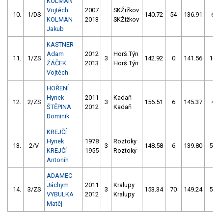
KOLMAN
Vojtěch
2007
SKŽižkov
10.
1/DS
140.72
54
136.91
6
KOLMAN
2013
SKŽižkov
Jakub
KASTNER
Adam
2012
Horš.Týn
11.
1/ZS
3
142.92
0
141.56
14
ŽÁČEK
2013
Horš.Týn
Vojtěch
HOŘENÍ
Hynek
2011
Kadaň
12.
2/ZS
3
156.51
6
145.37
4
ŠTĚPINA
2012
Kadaň
Dominik
KREJČÍ
Hynek
1978
Roztoky
13.
2/V
3
148.58
6
139.80
54
KREJČÍ
1955
Roztoky
Antonín
ADAMEC
Jáchym
2011
Kralupy
14.
3/ZS
3
153.34
70
149.24
58
VYBULKA
2012
Kralupy
Matěj