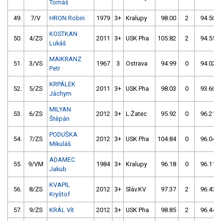
Tomáš
49.
7/V
HRON Robin
1979
3+
Kralupy
98.00
2
94.50
KOSTKAN
50.
4/ZS
2011
3+
USK Pha
105.82
2
94.55
Lukáš
MAIKRANZ
51.
3/VS
1967
3
Ostrava
94.99
0
94.02
Petr
KRPÁLEK
52.
5/ZS
2011
3+
USK Pha
98.03
0
93.60
Jáchym
MILYAN
53.
6/ZS
2012
3+
L.Žatec
95.92
0
96.21
Štěpán
PODUŠKA
54.
7/ZS
2012
3+
USK Pha
104.84
0
96.04
Mikuláš
ADAMEC
55.
9/VM
1984
3+
Kralupy
96.18
0
96.11
Jakub
KVAPIL
56.
8/ZS
2012
3+
Sláv.KV
97.37
2
96.43
Kryštof
57.
9/ZS
KRÁL Vít
2012
3+
USK Pha
98.85
2
96.44