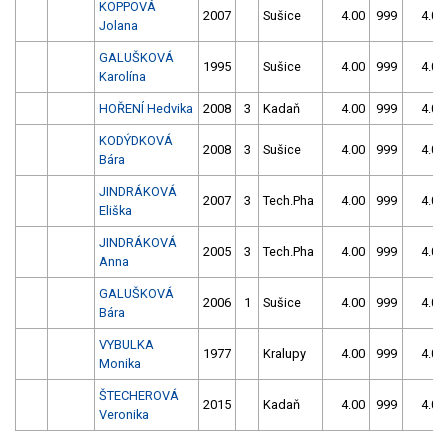
KOPPOVÁ
2007
Sušice
4.00
999
4.00
Jolana
GALUŠKOVÁ
1995
Sušice
4.00
999
4.00
Karolína
HOŘENÍ Hedvika
2008
3
Kadaň
4.00
999
4.00
KODÝDKOVÁ
2008
3
Sušice
4.00
999
4.00
Bára
JINDRÁKOVÁ
2007
3
Tech.Pha
4.00
999
4.00
Eliška
JINDRÁKOVÁ
2005
3
Tech.Pha
4.00
999
4.00
Anna
GALUŠKOVÁ
2006
1
Sušice
4.00
999
4.00
Bára
VYBULKA
1977
Kralupy
4.00
999
4.00
Monika
ŠTECHEROVÁ
2015
Kadaň
4.00
999
4.00
Veronika