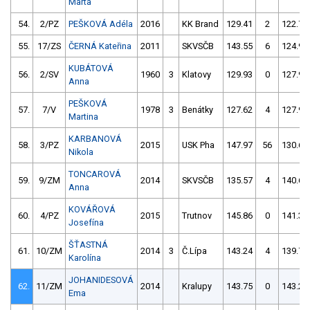
Marta
54.
2/PZ
PEŠKOVÁ Adéla
2016
KK Brand
129.41
2
122.73
55.
17/ZS
ČERNÁ Kateřina
2011
SKVSČB
143.55
6
124.95
KUBÁTOVÁ
56.
2/SV
1960
3
Klatovy
129.93
0
127.95
Anna
PEŠKOVÁ
57.
7/V
1978
3
Benátky
127.62
4
127.96
Martina
KARBANOVÁ
58.
3/PZ
2015
USK Pha
147.97
56
130.67
Nikola
TONCAROVÁ
59.
9/ZM
2014
SKVSČB
135.57
4
140.65
Anna
KOVÁŘOVÁ
60.
4/PZ
2015
Trutnov
145.86
0
141.34
Josefína
ŠŤASTNÁ
61.
10/ZM
2014
3
Č.Lípa
143.24
4
139.73
Karolína
JOHANIDESOVÁ
62.
11/ZM
2014
Kralupy
143.75
0
143.20
Ema