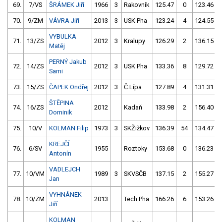
69.
7/VS
ŠRÁMEK Jiří
1966
3
Rakovník
125.47
0
123.46
70.
9/ZM
VÁVRA Jiří
2013
3
USK Pha
123.24
4
124.55
VYBULKA
71.
13/ZS
2012
3
Kralupy
126.29
2
136.15
Matěj
PERNÝ Jakub
72.
14/ZS
2012
3
USK Pha
133.36
8
129.72
Sami
73.
15/ZS
ČAPEK Ondřej
2012
3
Č.Lípa
127.89
4
131.31
ŠTĚPINA
74.
16/ZS
2012
Kadaň
133.98
2
156.40
Dominik
75.
10/V
KOLMAN Filip
1973
3
SKŽižkov
136.39
54
134.47
KREJČÍ
76.
6/SV
1955
Roztoky
153.68
0
136.23
Antonín
VADLEJCH
77.
10/VM
1989
3
SKVSČB
137.15
2
155.27
Jan
VYHNÁNEK
78.
10/ZM
2013
Tech.Pha
166.26
6
153.26
Jiří
KOLMAN