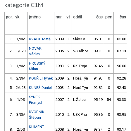
kategorie C1M
por.
vk
jméno
nar.
vt
oddíl
čas
pen
čas
p
1.
1/DM
KVAPIL Matěj
2009
1
Sláv.KV
86.03
0
85.80
NOVÁK
2.
1/U23
2005
2
VS Tábor
89.13
0
87.13
Václav
HROBSKÝ
3.
1/VM
1983
2
RK Troja
92.46
0
90.00
Milan
4.
2/DM
KOUŘIL Hynek
2009
2
Horš.Týn
91.93
0
92.28
5.
2/U23
KUNEŠ Daniel
2003
2
Horš.Týn
92.82
0
92.43
SYNEK
6.
1/DS
2007
2
L.Žatec
95.19
54
93.33
Přemysl
DVORNÍK
7.
3/DM
2010
2
USK Pha
95.36
0
93.95
Štěpán
KLIMENT
8.
2/DS
2008
2
Horš.Týn
93.34
2
93.17