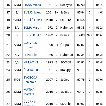
16.
4/VM
HÁŠA Michal
1981
2
Bechyně
87.90
2
85.70
17.
2/
ŠVEJD Jakub
2001
3+
Sušice
85.84
0
4.00
18.
2/DM
KOLÁŘ Lukáš
2010
2
USK Pha
88.55
0
86.11
19.
3/V
TŮMA Martin
1972
2
Hubertus
88.33
4
86.26
20.
3/
BOUZEK Filip
1992
2
Sušice
4.00
999
86.63
GOTVALD
21.
5/VM
1990
3+
Č.Lípa
87.87
0
87.17
Robert
22.
4/V
LEPÍK Filip
1976
2
Hubertus
87.34
0
86.38
23.
5/V
MULAČ Viktor
1975
2
SKVSČB
91.81
0
87.42
24.
6/VM
ŘEJHA Jiří
1981
2
Kralupy
91.11
2
87.69
SVOBODA
25.
5/DS
2007
2
Sušice
87.78
0
87.98
Benjamín
MAŤHA
26.
3/DM
2010
2
VS Tábor
90.17
0
87.87
Marduk
DVORNÍK
27.
4/DM
2010
2
USK Pha
89.67
2
86.56