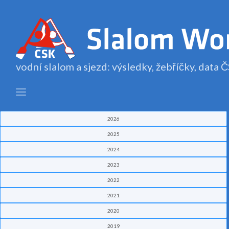
vodní slalom a sjezd: výsledky, žebříčky, data
2026
2025
2024
2023
2022
2021
2020
2019