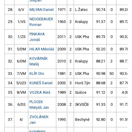
Štěpán
28.
6/V
MILYAN Daniel
1971
2
L.Žatec
90.74
0
89.28
NEUGEBAUER
29.
1/VS
1965
2
Kralupy
91.37
0
89.72
Roman
PINKAVA
30.
1/ZS
2011
2
USK Pha
89.73
0
90.32
Jonáš
31.
5/DM
HILAR Mikoláš
2009
2
USK Pha
92.20
0
89.78
KOVÁRNÍK
32.
6/DM
2010
2
Kralupy
88.21
2
88.77
Matěj
33.
7/VM
KLÍR Oto
1981
2
USK Pha
90.98
50
90.34
34.
5/U23
KUNEŠ Daniel
2003
3
Horš.Týn
88.68
2
87.78
35.
8/VM
VOZKA Aleš
1989
2
Sušice
91.12
0
4.00
PLOCEK
36.
6/DS
2008
2
SKVSČB
91.35
0
91.73
Matyáš Jan
ZVOLÁNEK
37.
4/
1995
Bechyně
92.80
0
91.59
Jan
KOMÍNEK