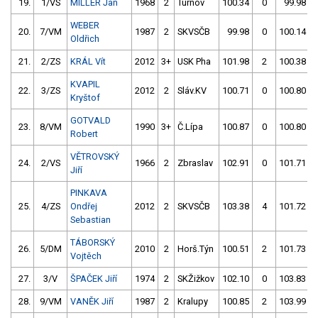
19.
1/VS
MILLER Jan
1968
2
Turnov
100.34
0
99.98
WEBER
20.
7/VM
1987
2
SKVSČB
99.98
0
100.14
Oldřich
21.
2/ZS
KRÁL Vít
2012
3+
USK Pha
101.98
2
100.38
KVAPIL
22.
3/ZS
2012
2
Sláv.KV
100.71
0
100.80
Kryštof
GOTVALD
23.
8/VM
1990
3+
Č.Lípa
100.87
0
100.80
Robert
VĚTROVSKÝ
24.
2/VS
1966
2
Zbraslav
102.91
0
101.71
Jiří
PINKAVA
25.
4/ZS
Ondřej
2012
2
SKVSČB
103.38
4
101.72
Sebastian
TÁBORSKÝ
26.
5/DM
2010
2
Horš.Týn
100.51
2
101.73
Vojtěch
27.
3/V
ŠPAČEK Jiří
1974
2
SKŽižkov
102.10
0
103.83
28.
9/VM
VANĚK Jiří
1987
2
Kralupy
100.85
2
103.99