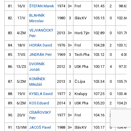
81.
16/V
ŠTEFAN Marek
1974
3+
Frol
101.45
2
98.63
BLAHNÍK
82.
17/V
1980
3
Sláv.KV
105.15
0
102.66
Miroslav
VEJVANČICKÝ
83.
4/ZM
2013
3+
Horš.Týn
102.89
0
101.78
Petr
84.
18/V
HORÁK David
1976
3+
Frol
104.28
2
103.12
85.
7/VS
JINDRÁK Petr
1969
3
Tech.Pha
103.12
0
4.00
DVORNÍK
86.
13/ZS
2012
3
USK Pha
100.17
4
97.33
Jonáš
KOMÍNEK
87.
5/ZM
2013
3
Č.Lípa
103.34
0
105.76
Mikuláš
88.
19/V
KYSELA David
1977
2
Kralupy
107.25
0
103.46
89.
6/ZM
KOS Eduard
2014
3
USK Pha
105.20
2
104.28
CÍSAŘOVSKÝ
90.
20/V
1977
3+
Frol
104.16
2
104.29
Petr
91.
13/VM
JACOŠ Pavel
1988
3+
Sláv.KV
105.17
0
104.49