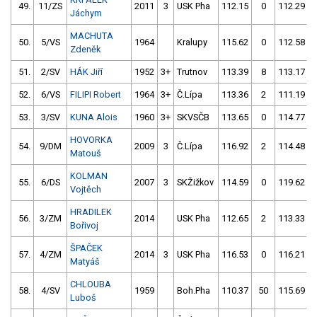
49.
11/ZS
2011
3
USK Pha
112.15
0
112.29
Jáchym
MACHUTA
50.
5/VS
1964
Kralupy
115.62
0
112.58
Zdeněk
51.
2/SV
HÁK Jiří
1952
3+
Trutnov
113.39
8
113.17
52.
6/VS
FILIPI Robert
1964
3+
Č.Lípa
113.36
2
111.19
53.
3/SV
KUNA Alois
1960
3+
SKVSČB
113.65
0
114.77
HOVORKA
54.
9/DM
2009
3
Č.Lípa
116.92
2
114.48
Matouš
KOLMAN
55.
6/DS
2007
3
SKŽižkov
114.59
0
119.62
Vojtěch
HRADILEK
56.
3/ZM
2014
USK Pha
112.65
2
113.33
Bořivoj
ŠPAČEK
57.
4/ZM
2014
3
USK Pha
116.53
0
116.21
Matyáš
CHLOUBA
58.
4/SV
1959
Boh.Pha
110.37
50
115.69
Luboš