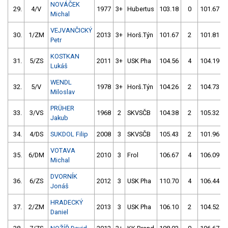
NOVÁČEK
29.
4/V
1977
3+
Hubertus
103.18
0
101.67
Michal
VEJVANČICKÝ
30.
1/ZM
2013
3+
Horš.Týn
101.67
2
101.81
Petr
KOSTKAN
31.
5/ZS
2011
3+
USK Pha
104.56
4
104.19
Lukáš
WENDL
32.
5/V
1978
3+
Horš.Týn
104.26
2
104.73
Miloslav
PRÜHER
33.
3/VS
1968
2
SKVSČB
104.38
2
105.32
Jakub
34.
4/DS
SUKDOL Filip
2008
3
SKVSČB
105.43
2
101.96
VOTAVA
35.
6/DM
2010
3
Frol
106.67
4
106.09
Michal
DVORNÍK
36.
6/ZS
2012
3
USK Pha
110.70
4
106.44
Jonáš
HRADECKÝ
37.
2/ZM
2013
3
USK Pha
106.10
2
104.52
Daniel