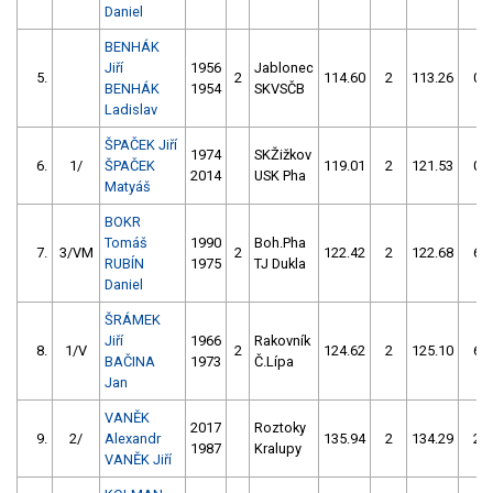
Daniel
BENHÁK
Jiří
1956
Jablonec
5.
2
114.60
2
113.26
0
BENHÁK
1954
SKVSČB
Ladislav
ŠPAČEK Jiří
1974
SKŽižkov
6.
1/
ŠPAČEK
119.01
2
121.53
0
2014
USK Pha
Matyáš
BOKR
Tomáš
1990
Boh.Pha
7.
3/VM
2
122.42
2
122.68
6
RUBÍN
1975
TJ Dukla
Daniel
ŠRÁMEK
Jiří
1966
Rakovník
8.
1/V
2
124.62
2
125.10
6
BAČINA
1973
Č.Lípa
Jan
VANĚK
2017
Roztoky
9.
2/
Alexandr
135.94
2
134.29
2
1987
Kralupy
VANĚK Jiří