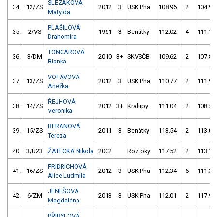
SLEZÁKOVÁ
34.
12/ZS
2012
3
USK Pha
108.96
2
104.93
Matylda
PLAŠILOVÁ
35.
2/VS
1961
3
Benátky
112.02
4
111.11
Drahomíra
TONCAROVÁ
36.
3/DM
2010
3+
SKVSČB
109.62
2
107.82
Blanka
VOTAVOVÁ
37.
13/ZS
2012
3
USK Pha
110.77
2
111.94
Anežka
ŘEJHOVÁ
38.
14/ZS
2012
3+
Kralupy
111.04
2
108.58
Veronika
BERANOVÁ
39.
15/ZS
2011
3
Benátky
113.54
2
113.08
Tereza
40.
3/U23
ŽATECKÁ Nikola
2002
Roztoky
117.52
2
113.19
FRIDRICHOVÁ
41.
16/ZS
2012
3
USK Pha
112.34
6
111.33
Alice Ludmila
JENEŠOVÁ
42.
6/ZM
2013
3
USK Pha
112.01
2
117.94
Magdaléna
PŘIBYLOVÁ