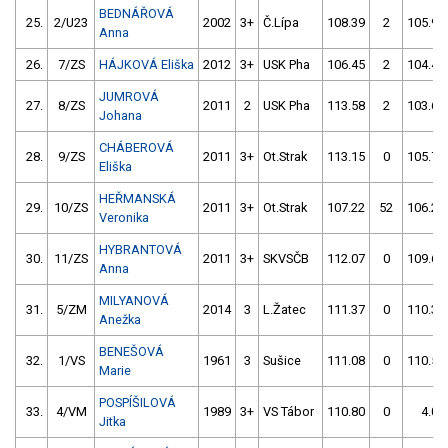
BEDNÁŘOVÁ
25.
2/U23
2002
3+
Č.Lípa
108.39
2
105.92
Anna
26.
7/ZS
HÁJKOVÁ Eliška
2012
3+
USK Pha
106.45
2
104.42
JUMROVÁ
27.
8/ZS
2011
2
USK Pha
113.58
2
103.65
Johana
CHÁBEROVÁ
28.
9/ZS
2011
3+
Ot.Strak
113.15
0
105.78
Eliška
HEŘMANSKÁ
29.
10/ZS
2011
3+
Ot.Strak
107.22
52
106.27
Veronika
HYBRANTOVÁ
30.
11/ZS
2011
3+
SKVSČB
112.07
0
109.69
Anna
MILYANOVÁ
31.
5/ZM
2014
3
L.Žatec
111.37
0
110.35
Anežka
BENEŠOVÁ
32.
1/VS
1961
3
Sušice
111.08
0
110.52
Marie
POSPÍŠILOVÁ
33.
4/VM
1989
3+
VS Tábor
110.80
0
4.00
Jitka