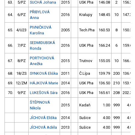
63.
5/PZ
SUCHÁ Johana
2015
USK Pha
146.08
2
156.25
PŘIBYLOVÁ
64.
6/PZ
2016
Kralupy
148.45
10
147.34
Anna
PIVNIČKOVÁ
65.
4/U23
2005
Tech.Pha
160.53
8
150.33
Karolína
SEDMIDUBSKÁ
66.
7/PZ
2016
USK Pha
166.24
6
159.63
Ronda
PORTYCHOVÁ
67.
8/PZ
2015
Trutnov
155.05
10
166.40
Anežka
68.
18/ZS
SYNKOVÁ Eliška
2011
Č.Lípa
139.79
200
136.94
69.
12/ZM
HÁJKOVÁ Marie
2014
USK Pha
136.50
210
153.94
70.
9/PZ
LUKEŠOVÁ Sára
2016
USK Pha
165.61
208
202.21
ŠTĚPINOVÁ
2015
Kadaň
1.00
999
4.00
Nikola
JÍCHOVÁ Eliška
2014
Sušice
4.00
999
4.00
JÍCHOVÁ Adéla
2013
Sušice
4.00
999
4.00