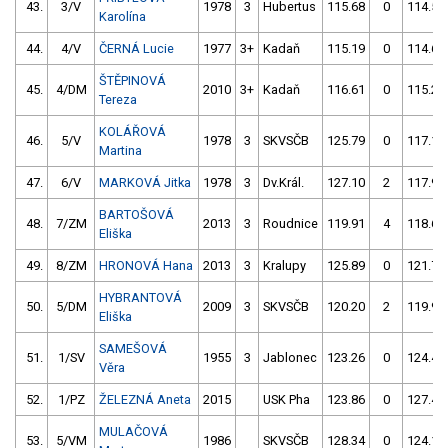
43.
3/V
1978
3
Hubertus
115.68
0
114.53
Karolína
44.
4/V
ČERNÁ Lucie
1977
3+
Kadaň
115.19
0
114.64
ŠTĚPINOVÁ
45.
4/DM
2010
3+
Kadaň
116.61
0
115.20
Tereza
KOLÁŘOVÁ
46.
5/V
1978
3
SKVSČB
125.79
0
117.14
Martina
47.
6/V
MARKOVÁ Jitka
1978
3
Dv.Král.
127.10
2
117.97
BARTOŠOVÁ
48.
7/ZM
2013
3
Roudnice
119.91
4
118.67
Eliška
49.
8/ZM
HRONOVÁ Hana
2013
3
Kralupy
125.89
0
121.75
HYBRANTOVÁ
50.
5/DM
2009
3
SKVSČB
120.20
2
119.95
Eliška
SAMEŠOVÁ
51.
1/SV
1955
3
Jablonec
123.26
0
124.40
Věra
52.
1/PZ
ŽELEZNÁ Aneta
2015
USK Pha
123.86
0
127.40
MULAČOVÁ
53.
5/VM
1986
SKVSČB
128.34
0
124.14