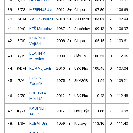
38.
7/ZS
NOŽÍŘ David
2012
3+
KK Brand
108.03
0
106.67
39.
8/ZS
MERENUS Jan
2012
3+
Č.Lípa
107.86
4
106.69
40.
7/DM
ZAJÍC Kryštof
2010
3+
VS Tábor
104.83
2
102.84
41.
4/VS
KEŠ Miroslav
1967
2
Soběslav
109.12
0
106.97
KOMÍNEK
42.
5/DS
2008
3+
Č.Lípa
105.15
2
103.61
Vojtěch
BLAHNÍK
43.
6/V
1980
3
Sláv.KV
108.23
0
112.85
Miroslav
44.
8/DM
KLÍR Vojtěch
2010
3
USK Pha
109.45
0
107.04
BOČEK
45.
7/V
1975
2
SKVSČB
111.54
0
109.21
Zdeněk
PODUŠKA
46.
9/ZS
2012
3
USK Pha
110.42
0
112.48
Mikuláš
KASTNER
47.
10/ZS
2012
3
Horš.Týn
111.88
2
110.98
Adam
48.
1/SV
KUBÁT Jiří
1959
3
Klatovy
113.16
0
111.40
KRPÁLEK