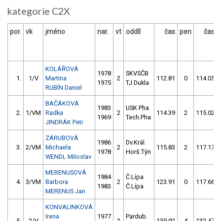
kategorie C2X
por.
vk
jméno
nar.
vt
oddíl
čas
pen
čas
KOLÁŘOVÁ
1978
SKVSČB
1.
1/V
Martina
2
112.81
0
114.05
1975
TJ Dukla
RUBÍN Daniel
BAČÁKOVÁ
1983
USK Pha
2.
1/VM
Radka
2
114.39
2
115.02
1969
Tech.Pha
JINDRÁK Petr
ZÁRUBOVÁ
1986
Dv.Král.
3.
2/VM
Michaela
2
115.83
2
117.17
1978
Horš.Týn
WENDL Miloslav
MERENUSOVÁ
1984
Č.Lípa
4.
3/VM
Barbora
2
123.91
0
117.66
1983
Č.Lípa
MERENUS Jan
KONVALINKOVÁ
Irena
1977
Pardub.
5.
2/V
2
139.92
4
132.47