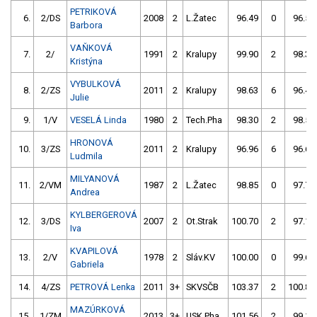
PETRIKOVÁ
6.
2/DS
2008
2
L.Žatec
96.49
0
96.58
Barbora
VAŇKOVÁ
7.
2/
1991
2
Kralupy
99.90
2
98.35
Kristýna
VYBULKOVÁ
8.
2/ZS
2011
2
Kralupy
98.63
6
96.43
Julie
9.
1/V
VESELÁ Linda
1980
2
Tech.Pha
98.30
2
98.54
HRONOVÁ
10.
3/ZS
2011
2
Kralupy
96.96
6
96.61
Ludmila
MILYANOVÁ
11.
2/VM
1987
2
L.Žatec
98.85
0
97.79
Andrea
KYLBERGEROVÁ
12.
3/DS
2007
2
Ot.Strak
100.70
2
97.10
Iva
KVAPILOVÁ
13.
2/V
1978
2
Sláv.KV
100.00
0
99.64
Gabriela
14.
4/ZS
PETROVÁ Lenka
2011
3+
SKVSČB
103.37
2
100.87
MAZÚRKOVÁ
15.
1/ZM
2013
3+
USK Pha
101.56
2
99.19