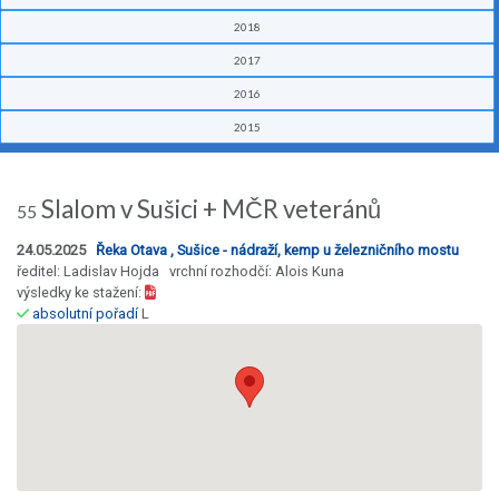
2018
2017
2016
2015
Slalom v Sušici + MČR veteránů
55
24.05.2025
Řeka Otava , Sušice - nádraží, kemp u železničního mostu
ředitel: Ladislav Hojda vrchní rozhodčí: Alois Kuna
výsledky ke stažení:
absolutní pořadí
L