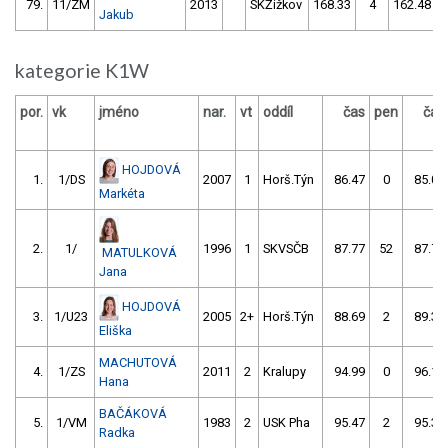
79.
11/ZM
2013
SKŽižkov
168.33
4
162.48
Jakub
kategorie K1W
por.
vk
jméno
nar.
vt
oddíl
čas
pen
čas
HOJDOVÁ
1.
1/DS
2007
1
Horš.Týn
86.47
0
85.01
Markéta
2.
1/
1996
1
SKVSČB
87.77
52
87.78
MATULKOVÁ
Jana
HOJDOVÁ
3.
1/U23
2005
2+
Horš.Týn
88.69
2
89.35
Eliška
MACHUTOVÁ
4.
1/ZS
2011
2
Kralupy
94.99
0
96.17
Hana
BAČÁKOVÁ
5.
1/VM
1983
2
USK Pha
95.47
2
95.38
Radka