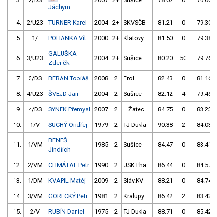
3.
2/DS
2007
2+
Sušice
78.67
0
76.66
Jáchym
4.
2/U23
TURNER Karel
2004
2+
SKVSČB
81.21
0
79.30
5.
1/
POHANKA Vít
2000
2+
Klatovy
81.50
0
79.38
GALUŠKA
6.
3/U23
2004
2+
Sušice
80.20
50
79.76
Zdeněk
7.
3/DS
BERAN Tobiáš
2008
2
Frol
82.43
0
81.16
8.
4/U23
ŠVEJD Jan
2004
2
Sušice
82.12
4
79.49
9.
4/DS
SYNEK Přemysl
2007
2
L.Žatec
84.75
0
83.23
10.
1/V
SUCHÝ Ondřej
1979
2
TJ Dukla
90.38
2
84.03
BENEŠ
11.
1/VM
1985
2
Sušice
84.47
0
83.41
Jindřich
12.
2/VM
CHMÁTAL Petr
1990
2
USK Pha
86.44
0
84.57
13.
1/DM
KVAPIL Matěj
2009
2
Sláv.KV
88.21
0
84.74
14.
3/VM
GORECKÝ Petr
1981
2
Kralupy
86.42
2
83.42
15.
2/V
RUBÍN Daniel
1975
2
TJ Dukla
88.71
0
85.42