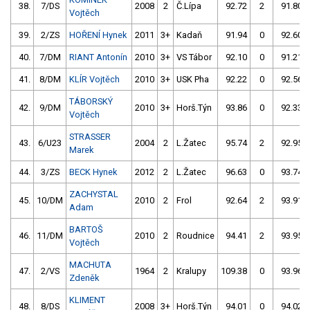
38.
7/DS
2008
2
Č.Lípa
92.72
2
91.80
Vojtěch
39.
2/ZS
HOŘENÍ Hynek
2011
3+
Kadaň
91.94
0
92.60
40.
7/DM
RIANT Antonín
2010
3+
VS Tábor
92.10
0
91.21
41.
8/DM
KLÍR Vojtěch
2010
3+
USK Pha
92.22
0
92.56
TÁBORSKÝ
42.
9/DM
2010
3+
Horš.Týn
93.86
0
92.33
Vojtěch
STRASSER
43.
6/U23
2004
2
L.Žatec
95.74
2
92.95
Marek
44.
3/ZS
BECK Hynek
2012
2
L.Žatec
96.63
0
93.74
ZACHYSTAL
45.
10/DM
2010
2
Frol
92.64
2
93.91
Adam
BARTOŠ
46.
11/DM
2010
2
Roudnice
94.41
2
93.95
Vojtěch
MACHUTA
47.
2/VS
1964
2
Kralupy
109.38
0
93.96
Zdeněk
KLIMENT
48.
8/DS
2008
3+
Horš.Týn
94.01
0
94.02