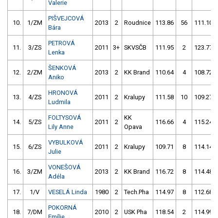
Valerie
PIŠVEJCOVÁ
10.
1/ZM
2013
2
Roudnice
113.86
56
111.10
Bára
PETROVÁ
11.
3/ZS
2011
3+
SKVSČB
111.95
2
123.77
Lenka
ŠENKOVÁ
12.
2/ZM
2013
2
KK Brand
110.64
4
108.72
Aniko
HRONOVÁ
13.
4/ZS
2011
2
Kralupy
111.58
10
109.27
Ludmila
FOLTYSOVÁ
KK
14.
5/ZS
2011
2
116.66
4
115.24
Lily Anne
Opava
VYBULKOVÁ
15.
6/ZS
2011
2
Kralupy
109.71
8
114.14
Julie
VONEŠOVÁ
16.
3/ZM
2013
2
KK Brand
116.72
8
114.48
Adéla
17.
1/V
VESELÁ Linda
1980
2
Tech.Pha
114.97
8
112.68
POKORNÁ
18.
7/DM
2010
2
USK Pha
118.54
2
114.99
Emílie