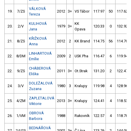
VÁLKOVÁ
19.
7/ZS
2012
3+
VS Tábor
117.97
50
117.62
Tereza
KULIHOVÁ
KK
20.
2/V
1979
3+
120.33
0
132.92
Jana
Opava
KŘIŽKOVÁ
21.
8/ZS
2012
2
KK Brand
114.75
56
114.70
Anna
LINHARTOVÁ
22.
8/DM
2009
2
USK Pha
116.47
6
119.94
Emílie
CHÁBEROVÁ
22.
9/ZS
2011
3+
Ot.Strak
131.20
2
122.47
Eliška
DOLEŽALOVÁ
24.
3/V
1980
3
Kralupy
119.98
4
128.96
Zuzana
ZAPLETALOVÁ
25.
4/ZM
2013
3+
Kralupy
124.41
4
118.53
Viktorie
OBROVÁ
26.
1/VM
1988
Rakovník
122.57
4
118.78
Barbora
BEDNÁŘOVÁ
27.
2/U23
2002
3+
Č.Lípa
123.76
2
144.09