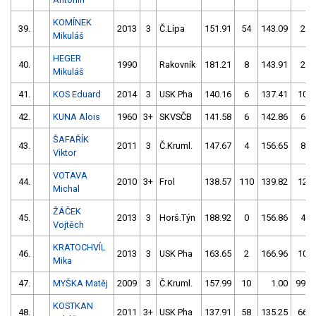
KOMÍNEK
39.
2013
3
Č.Lípa
151.91
54
143.09
2
Mikuláš
HEGER
40.
1990
Rakovník
181.21
8
143.91
2
Mikuláš
41.
KOS Eduard
2014
3
USK Pha
140.16
6
137.41
10
42.
KUNA Alois
1960
3+
SKVSČB
141.58
6
142.86
6
ŠAFAŘÍK
43.
2011
3
Č.Kruml.
147.67
4
156.65
8
Viktor
VOTAVA
44.
2010
3+
Frol
138.57
110
139.82
12
Michal
ŽÁČEK
45.
2013
3
Horš.Týn
188.92
0
156.86
4
Vojtěch
KRATOCHVÍL
46.
2013
3
USK Pha
163.65
2
166.96
10
Mika
47.
MYŠKA Matěj
2009
3
Č.Kruml.
157.99
10
1.00
999
KOSTKAN
48.
2011
3+
USK Pha
137.91
58
135.25
66