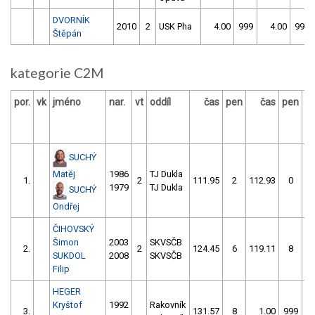
DVORNÍK
2010
2
USK Pha
4.00
999
4.00
999
Štěpán
kategorie C2M
por.
vk
jméno
nar.
vt
oddíl
čas
pen
čas
pen
vý
SUCHÝ
Matěj
1986
TJ Dukla
1.
2
111.95
2
112.93
0
1979
TJ Dukla
SUCHÝ
Ondřej
ČIHOVSKÝ
Šimon
2003
SKVSČB
2.
2
124.45
6
119.11
8
SUKDOL
2008
SKVSČB
Filip
HEGER
Kryštof
1992
Rakovník
3.
131.57
8
1.00
999