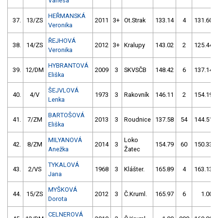
Vanesa
HEŘMANSKÁ
37.
13/ZS
2011
3+
Ot.Strak
133.14
4
131.60
Veronika
ŘEJHOVÁ
38.
14/ZS
2012
3+
Kralupy
143.02
2
125.44
Veronika
HYBRANTOVÁ
39.
12/DM
2009
3
SKVSČB
148.42
6
137.14
Eliška
ŠEJVLOVÁ
40.
4/V
1973
3
Rakovník
146.11
2
154.19
Lenka
BARTOŠOVÁ
41.
7/ZM
2013
3
Roudnice
137.58
54
144.51
Eliška
MILYANOVÁ
Loko
42.
8/ZM
2014
3
154.79
60
150.33
Anežka
Žatec
TYKALOVÁ
43.
2/VS
1968
3
Klášter.
165.89
4
163.13
Jana
MYŠKOVÁ
44.
15/ZS
2012
3
Č.Kruml.
165.97
6
1.00
Dorota
CELNEROVÁ