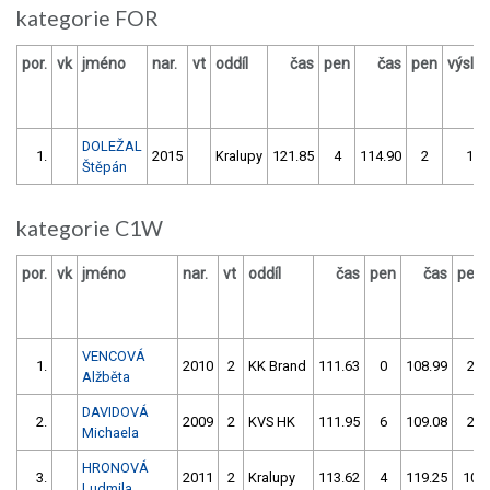
kategorie FOR
por.
vk
jméno
nar.
vt
oddíl
čas
pen
čas
pen
výsle
DOLEŽAL
1.
2015
Kralupy
121.85
4
114.90
2
116
Štěpán
kategorie C1W
por.
vk
jméno
nar.
vt
oddíl
čas
pen
čas
pen
VENCOVÁ
1.
2010
2
KK Brand
111.63
0
108.99
2
Alžběta
DAVIDOVÁ
2.
2009
2
KVS HK
111.95
6
109.08
2
Michaela
HRONOVÁ
3.
2011
2
Kralupy
113.62
4
119.25
10
Ludmila