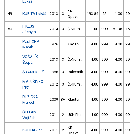
Lukáš
KK
49.
KUBITA Lukáš
2013
3
193.84
52
1.00
999
Opava
FIKEJS
50.
2014
3
Č.Kruml.
1.00
999
181.38
156
Jáchym
PLETICHA
1976
Kadaň
4.00
999
4.00
999
Marek
VOŠALÍK
2013
3
Č.Kruml.
4.00
999
4.00
999
Štěpán
ŠRÁMEK Jiří
1966
3
Rakovník
4.00
999
4.00
999
MATUŠINEC
2012
3
Č.Kruml.
4.00
999
4.00
999
Petr
RŮŽIČKA
2009
3+
Klášter.
4.00
999
4.00
999
Marcel
ŠTEFAN
2011
2
USK Pha
4.00
999
4.00
999
Vojtěch
KK
KULIHA Jan
2011
2
4.00
999
4.00
999
Opava