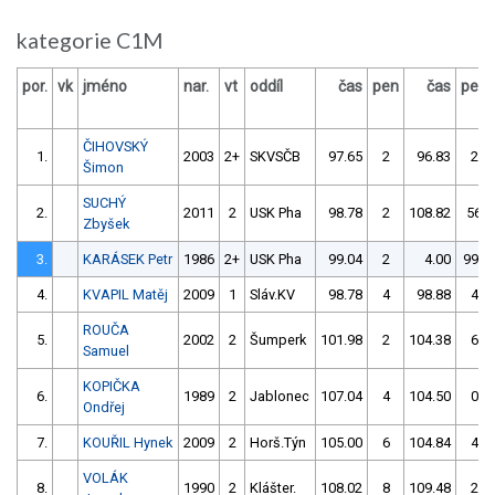
kategorie C1M
por.
vk
jméno
nar.
vt
oddíl
čas
pen
čas
pen
ČIHOVSKÝ
1.
2003
2+
SKVSČB
97.65
2
96.83
2
Šimon
SUCHÝ
2.
2011
2
USK Pha
98.78
2
108.82
56
Zbyšek
3.
KARÁSEK Petr
1986
2+
USK Pha
99.04
2
4.00
999
4.
KVAPIL Matěj
2009
1
Sláv.KV
98.78
4
98.88
4
ROUČA
5.
2002
2
Šumperk
101.98
2
104.38
6
Samuel
KOPIČKA
6.
1989
2
Jablonec
107.04
4
104.50
0
Ondřej
7.
KOUŘIL Hynek
2009
2
Horš.Týn
105.00
6
104.84
4
VOLÁK
8.
1990
2
Klášter.
108.02
8
109.48
2