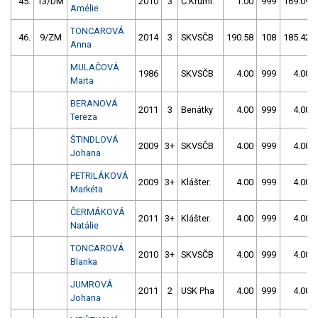
45.
13/DM
2010
3
Č.Kruml.
1.00
999
169.09
Amélie
TONCAROVÁ
46.
9/ZM
2014
3
SKVSČB
190.58
108
185.42
Anna
MULAČOVÁ
1986
SKVSČB
4.00
999
4.00
Marta
BERANOVÁ
2011
3
Benátky
4.00
999
4.00
Tereza
ŠTINDLOVÁ
2009
3+
SKVSČB
4.00
999
4.00
Johana
PETRILÁKOVÁ
2009
3+
Klášter.
4.00
999
4.00
Markéta
ČERMÁKOVÁ
2011
3+
Klášter.
4.00
999
4.00
Natálie
TONCAROVÁ
2010
3+
SKVSČB
4.00
999
4.00
Blanka
JUMROVÁ
2011
2
USK Pha
4.00
999
4.00
Johana