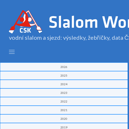
vodní slalom a sjezd: výsledky, žebříčky, data
2026
2025
2024
2023
2022
2021
2020
2019