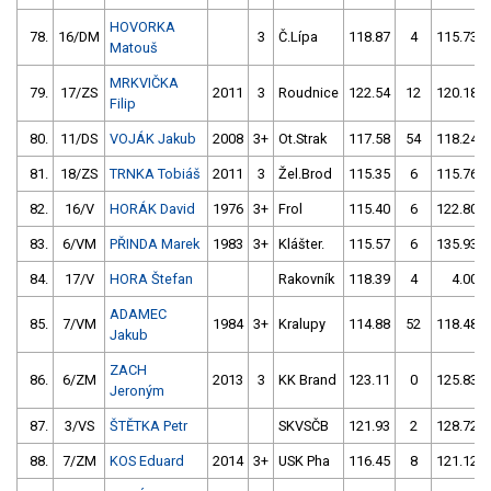
HOVORKA
78.
16/DM
3
Č.Lípa
118.87
4
115.73
Matouš
MRKVIČKA
79.
17/ZS
2011
3
Roudnice
122.54
12
120.18
Filip
80.
11/DS
VOJÁK Jakub
2008
3+
Ot.Strak
117.58
54
118.24
81.
18/ZS
TRNKA Tobiáš
2011
3
Žel.Brod
115.35
6
115.76
82.
16/V
HORÁK David
1976
3+
Frol
115.40
6
122.80
83.
6/VM
PŘINDA Marek
1983
3+
Klášter.
115.57
6
135.93
84.
17/V
HORA Štefan
Rakovník
118.39
4
4.00
ADAMEC
85.
7/VM
1984
3+
Kralupy
114.88
52
118.48
Jakub
ZACH
86.
6/ZM
2013
3
KK Brand
123.11
0
125.83
Jeroným
87.
3/VS
ŠTĚTKA Petr
SKVSČB
121.93
2
128.72
88.
7/ZM
KOS Eduard
2014
3+
USK Pha
116.45
8
121.12