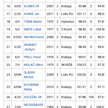
16.
3/DS
KLIMEŠ Vít
2007
2
Kralupy
95.88
2
94.95
17.
2/ZS
KOMIŠ Jan
2011
2
Loko Plz
101.11
0
98.20
18.
4/V
TŮMA Martin
1972
2
Hubertus
98.35
0
97.81
19.
5/V
MÁČE Lukáš
1977
2
Č.Kruml.
98.43
0
104.58
20.
3/U23
MILYAN Daniel
2006
2
Kralupy
96.45
2
96.29
ADAMEC
21.
3/ZS
2011
2
Kralupy
98.49
0
99.41
Jáchym
22.
6/V
PRELL Pavel
1976
2
Kralupy
99.01
0
98.36
23.
7/V
MULAČ Viktor
1975
2
SKVSČB
104.25
2
97.53
SLÁDEK
24.
5/DM
2009
2
Loko Plz
100.03
4
95.83
Michal
KOVÁRNÍK
25.
6/DM
2010
2
Kralupy
101.31
2
97.19
Matěj
26.
4/ZS
DOLEŽAL Vít
2011
2
Kralupy
97.86
104
97.61
NEUGEBAUER
27.
1/VS
1965
2
Kralupy
99.68
2
104.01