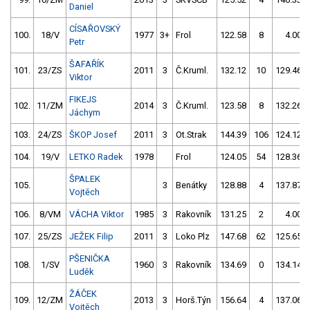
Daniel
CÍSAŘOVSKÝ
100.
18/V
1977
3+
Frol
122.58
8
4.00
Petr
ŠAFAŘÍK
101.
23/ZS
2011
3
Č.Kruml.
132.12
10
129.46
Viktor
FIKEJS
102.
11/ZM
2014
3
Č.Kruml.
123.58
8
132.26
Jáchym
103.
24/ZS
ŠKOP Josef
2011
3
Ot.Strak
144.39
106
124.12
104.
19/V
LETKO Radek
1978
Frol
124.05
54
128.36
ŠPALEK
105.
3
Benátky
128.88
4
137.87
Vojtěch
106.
8/VM
VÁCHA Viktor
1985
3
Rakovník
131.25
2
4.00
107.
25/ZS
JEŽEK Filip
2011
3
Loko Plz
147.68
62
125.65
PŠENIČKA
108.
1/SV
1960
3
Rakovník
134.69
0
134.14
Luděk
ŽÁČEK
109.
12/ZM
2013
3
Horš.Týn
156.64
4
137.06
Vojtěch