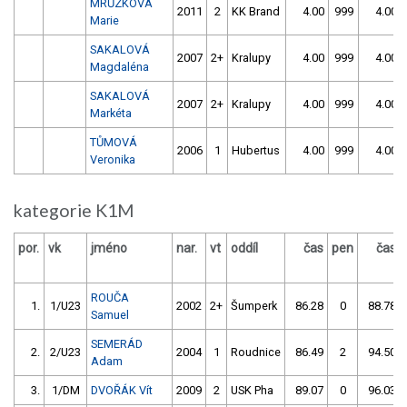
MRŮZKOVÁ
2011
2
KK Brand
4.00
999
4.00
Marie
SAKALOVÁ
2007
2+
Kralupy
4.00
999
4.00
Magdaléna
SAKALOVÁ
2007
2+
Kralupy
4.00
999
4.00
Markéta
TŮMOVÁ
2006
1
Hubertus
4.00
999
4.00
Veronika
kategorie K1M
por.
vk
jméno
nar.
vt
oddíl
čas
pen
čas
ROUČA
1.
1/U23
2002
2+
Šumperk
86.28
0
88.78
Samuel
SEMERÁD
2.
2/U23
2004
1
Roudnice
86.49
2
94.50
Adam
3.
1/DM
DVOŘÁK Vít
2009
2
USK Pha
89.07
0
96.03