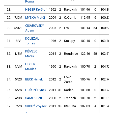
Roman
28.
HEGER Kryštof
1992
2
Rakovník
101.96
0
104.88
29.
7/DM
MYŠKA Matěj
2009
2
Č.Kruml.
112.95
6
100.23
CÍSAŘOVSKÝ
30.
4/U23
2005
2
Frol
101.14
54
100.24
Adam
DOLEŽAL
31.
8/V
1976
2
Kralupy
102.45
0
103.78
Tomáš
PIŠVEJC
32.
1/ZM
2014
2
Roudnice
122.46
58
102.67
Marek
HEGER
33.
4/VM
1990
2
Rakovník
100.70
2
104.72
Mikuláš
Loko
34.
5/ZS
BECK Hynek
2012
2
106.76
4
102.76
Žatec
35.
6/ZS
HOŘENÍ Hynek
2011
3+
Kadaň
103.68
0
103.74
36.
4/DS
SAMEK Petr
2008
2
Třebech.
101.70
2
101.01
37.
7/ZS
SUCHÝ Zbyšek
2011
3+
USK Pha
102.03
4
101.76