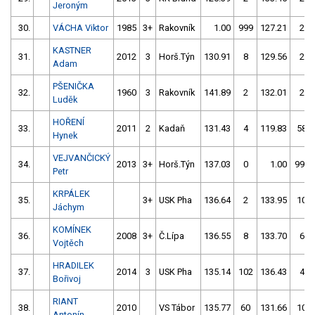
Jeroným
30.
VÁCHA Viktor
1985
3+
Rakovník
1.00
999
127.21
2
KASTNER
31.
2012
3
Horš.Týn
130.91
8
129.56
2
Adam
PŠENIČKA
32.
1960
3
Rakovník
141.89
2
132.01
2
Luděk
HOŘENÍ
33.
2011
2
Kadaň
131.43
4
119.83
58
Hynek
VEJVANČICKÝ
34.
2013
3+
Horš.Týn
137.03
0
1.00
999
Petr
KRPÁLEK
35.
3+
USK Pha
136.64
2
133.95
10
Jáchym
KOMÍNEK
36.
2008
3+
Č.Lípa
136.55
8
133.70
6
Vojtěch
HRADILEK
37.
2014
3
USK Pha
135.14
102
136.43
4
Bořivoj
RIANT
38.
2010
VS Tábor
135.77
60
131.66
10
Antonín