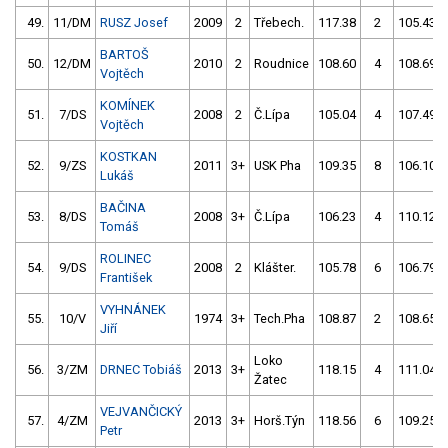
49.
11/DM
RUSZ Josef
2009
2
Třebech.
117.38
2
105.43
BARTOŠ
50.
12/DM
2010
2
Roudnice
108.60
4
108.69
Vojtěch
KOMÍNEK
51.
7/DS
2008
2
Č.Lípa
105.04
4
107.49
Vojtěch
KOSTKAN
52.
9/ZS
2011
3+
USK Pha
109.35
8
106.10
Lukáš
BAČINA
53.
8/DS
2008
3+
Č.Lípa
106.23
4
110.12
Tomáš
ROLINEC
54.
9/DS
2008
2
Klášter.
105.78
6
106.79
František
VYHNÁNEK
55.
10/V
1974
3+
Tech.Pha
108.87
2
108.65
Jiří
Loko
56.
3/ZM
DRNEC Tobiáš
2013
3+
118.15
4
111.04
Žatec
VEJVANČICKÝ
57.
4/ZM
2013
3+
Horš.Týn
118.56
6
109.25
Petr