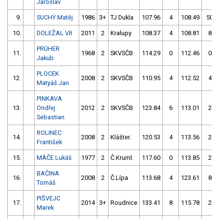
Jaroslav
9.
SUCHÝ Matěj
1986
3+
TJ Dukla
107.96
4
108.49
50
10.
DOLEŽAL Vít
2011
2
Kralupy
108.37
4
108.81
8
PRÜHER
11.
1968
2
SKVSČB
114.29
0
112.46
0
Jakub
PLOCEK
12.
2008
2
SKVSČB
110.95
4
112.52
4
Matyáš Jan
PINKAVA
13.
Ondřej
2012
2
SKVSČB
123.84
6
113.01
2
Sebastian
ROLINEC
14.
2008
2
Klášter.
120.53
4
113.56
2
František
15.
MÁČE Lukáš
1977
2
Č.Kruml.
117.60
0
113.85
2
BAČINA
16.
2008
2
Č.Lípa
113.68
4
123.61
8
Tomáš
PIŠVEJC
17.
2014
3+
Roudnice
133.41
8
115.78
2
Marek