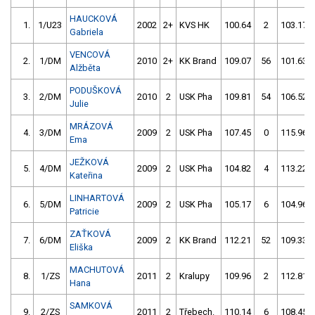
HAUCKOVÁ
1.
1/U23
2002
2+
KVS HK
100.64
2
103.17
Gabriela
VENCOVÁ
2.
1/DM
2010
2+
KK Brand
109.07
56
101.63
Alžběta
PODUŠKOVÁ
3.
2/DM
2010
2
USK Pha
109.81
54
106.52
Julie
MRÁZOVÁ
4.
3/DM
2009
2
USK Pha
107.45
0
115.96
Ema
JEŽKOVÁ
5.
4/DM
2009
2
USK Pha
104.82
4
113.22
Kateřina
LINHARTOVÁ
6.
5/DM
2009
2
USK Pha
105.17
6
104.96
Patricie
ZAŤKOVÁ
7.
6/DM
2009
2
KK Brand
112.21
52
109.33
Eliška
MACHUTOVÁ
8.
1/ZS
2011
2
Kralupy
109.96
2
112.81
Hana
SAMKOVÁ
9.
2/ZS
2011
2
Třebech.
110.14
6
108.45