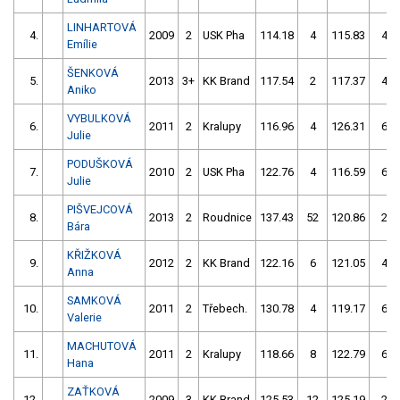
LINHARTOVÁ
4.
2009
2
USK Pha
114.18
4
115.83
4
Emílie
ŠENKOVÁ
5.
2013
3+
KK Brand
117.54
2
117.37
4
Aniko
VYBULKOVÁ
6.
2011
2
Kralupy
116.96
4
126.31
6
Julie
PODUŠKOVÁ
7.
2010
2
USK Pha
122.76
4
116.59
6
Julie
PIŠVEJCOVÁ
8.
2013
2
Roudnice
137.43
52
120.86
2
Bára
KŘIŽKOVÁ
9.
2012
2
KK Brand
122.16
6
121.05
4
Anna
SAMKOVÁ
10.
2011
2
Třebech.
130.78
4
119.17
6
Valerie
MACHUTOVÁ
11.
2011
2
Kralupy
118.66
8
122.79
6
Hana
ZAŤKOVÁ
12.
2009
3
KK Brand
125.53
12
125.19
2