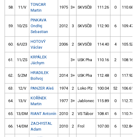
TONCAR
58.
11/V
1975
3+
SKVSČB
111.26
0
110.68
Martin
PINKAVA
59.
10/ZS
Ondřej
2012
3
SKVSČB
112.90
6
109.47
Sebastian
HOTOVÝ
60.
6/U23
2006
2
SKVSČB
114.40
4
105.52
Václav
KRPÁLEK
61.
11/ZS
3+
USK Pha
110.16
2
108.16
Jáchym
HRADILEK
62.
5/ZM
2014
3+
USK Pha
112.48
0
117.92
Bořivoj
63.
12/V
PANZER Aleš
1974
2
Loko Plz
100.04
52
106.61
KOŘÍNEK
64.
13/V
1977
3+
Jablonec
115.89
0
112.73
Martin
65.
13/DM
RIANT Antonín
2010
2
VS Tábor
108.41
6
110.74
ZACHYSTAL
66.
14/DM
2010
2
Frol
107.00
6
132.84
Adam