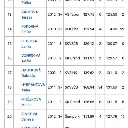
Eliška
VÁLKOVÁ
13.
2012
3+
VS Tábor
127.75
0
125.50
2
Tereza
POKORNÁ
14.
2010
3+
USK Pha
123.94
4
4.00
999
Emílie
PETROVÁ
15.
2011
3
SKVSČB
126.12
2
130.07
0
Lenka
VONEŠOVÁ
16.
2013
2
KK Brand
131.97
2
129.57
0
Adéla
HAUCKOVÁ
17.
2002
2
KVS HK
139.62
2
131.10
2
Gabriela
HYBRANTOVÁ
18.
2011
3+
SKVSČB
168.94
54
131.63
2
Anna
MRŮZKOVÁ
19.
2011
2
KK Brand
126.65
8
131.15
8
Marie
ŠIMKOVÁ
20.
2012
3+
Šumperk
151.89
4
127.78
10
Vanesa