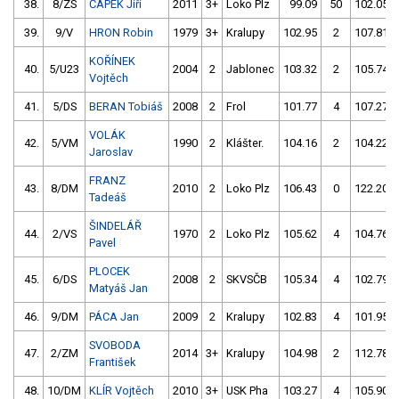
38.
8/ZS
ČAPEK Jiří
2011
3+
Loko Plz
99.09
50
102.05
39.
9/V
HRON Robin
1979
3+
Kralupy
102.95
2
107.81
KOŘÍNEK
40.
5/U23
2004
2
Jablonec
103.32
2
105.74
Vojtěch
41.
5/DS
BERAN Tobiáš
2008
2
Frol
101.77
4
107.27
VOLÁK
42.
5/VM
1990
2
Klášter.
104.16
2
104.22
Jaroslav
FRANZ
43.
8/DM
2010
2
Loko Plz
106.43
0
122.20
Tadeáš
ŠINDELÁŘ
44.
2/VS
1970
2
Loko Plz
105.62
4
104.76
Pavel
PLOCEK
45.
6/DS
2008
2
SKVSČB
105.34
4
102.79
Matyáš Jan
46.
9/DM
PÁCA Jan
2009
2
Kralupy
102.83
4
101.95
SVOBODA
47.
2/ZM
2014
3+
Kralupy
104.98
2
112.78
František
48.
10/DM
KLÍR Vojtěch
2010
3+
USK Pha
103.27
4
105.90