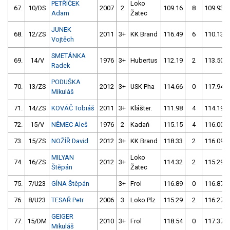
PETŘÍČEK
Loko
67.
10/DS
2007
2
109.16
8
109.93
Adam
Žatec
JUNEK
68.
12/ZS
2011
3+
KK Brand
116.49
6
110.13
Vojtěch
SMETÁNKA
69.
14/V
1976
3+
Hubertus
112.19
2
113.50
Radek
PODUŠKA
70.
13/ZS
2012
3+
USK Pha
114.66
0
117.94
Mikuláš
71.
14/ZS
KOVÁČ Tobiáš
2011
3+
Klášter.
111.98
4
114.19
72.
15/V
NĚMEC Aleš
1976
2
Kadaň
115.15
4
116.00
73.
15/ZS
NOŽÍŘ David
2012
3+
KK Brand
118.33
2
116.09
MILYAN
Loko
74.
16/ZS
2012
3+
114.32
2
115.29
Štěpán
Žatec
75.
7/U23
GÍNA Štěpán
3+
Frol
116.89
0
116.87
76.
8/U23
TESAŘ Petr
2006
3
Loko Plz
115.29
2
116.27
GEIGER
77.
15/DM
2010
3+
Frol
118.54
0
117.37
Mikuláš