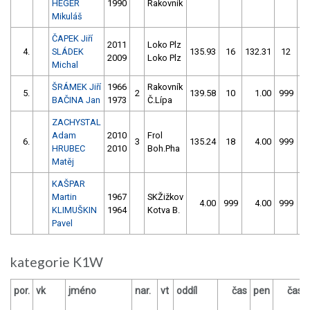
HEGER
1990
Rakovník
Mikuláš
ČAPEK Jiří
2011
Loko Plz
4.
SLÁDEK
135.93
16
132.31
12
2009
Loko Plz
Michal
ŠRÁMEK Jiří
1966
Rakovník
5.
2
139.58
10
1.00
999
BAČINA Jan
1973
Č.Lípa
ZACHYSTAL
Adam
2010
Frol
6.
3
135.24
18
4.00
999
HRUBEC
2010
Boh.Pha
Matěj
KAŠPAR
Martin
1967
SKŽižkov
4.00
999
4.00
999
KLIMUŠKIN
1964
Kotva B.
Pavel
kategorie K1W
por.
vk
jméno
nar.
vt
oddíl
čas
pen
čas