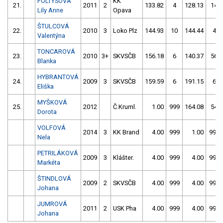
FOLTYSOVÁ
KK
21.
2011
2
133.82
4
128.13
14
Lily Anne
Opava
ŠTULCOVÁ
22.
2010
3
Loko Plz
144.93
10
144.44
4
Valentýna
TONCAROVÁ
23.
2010
3+
SKVSČB
156.18
6
140.37
56
Blanka
HYBRANTOVÁ
24.
2009
3
SKVSČB
159.59
6
191.15
6
Eliška
MYŠKOVÁ
25.
2012
Č.Kruml.
1.00
999
164.08
54
Dorota
VOLFOVÁ
2014
3
KK Brand
4.00
999
1.00
999
Nela
PETRILÁKOVÁ
2009
3
Klášter.
4.00
999
4.00
999
Markéta
ŠTINDLOVÁ
2009
2
SKVSČB
4.00
999
4.00
999
Johana
JUMROVÁ
2011
2
USK Pha
4.00
999
4.00
999
Johana