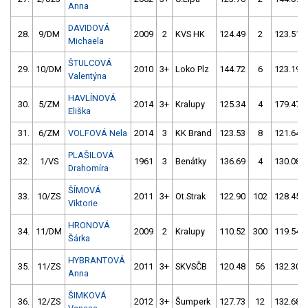
Anna
DAVIDOVÁ
28.
9/DM
2009
2
KVS HK
124.49
2
123.51
Michaela
ŠTULCOVÁ
29.
10/DM
2010
3+
Loko Plz
144.72
6
123.19
Valentýna
HAVLÍNOVÁ
30.
5/ZM
2014
3+
Kralupy
125.34
4
179.47
Eliška
31.
6/ZM
VOLFOVÁ Nela
2014
3
KK Brand
123.53
8
121.64
PLAŠILOVÁ
32.
1/VS
1961
3
Benátky
136.69
4
130.08
Drahomíra
ŠÍMOVÁ
33.
10/ZS
2011
3+
Ot.Strak
122.90
102
128.45
Viktorie
HRONOVÁ
34.
11/DM
2009
2
Kralupy
110.52
300
119.54
Šárka
HYBRANTOVÁ
35.
11/ZS
2011
3+
SKVSČB
120.48
56
132.30
Anna
ŠIMKOVÁ
36.
12/ZS
2012
3+
Šumperk
127.73
12
132.68