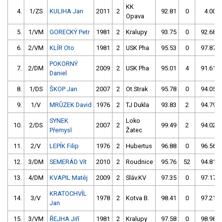
KK
4.
1/ZS
KULIHA Jan
2011
2
92.81
0
4.00
Opava
5.
1/VM
GORECKÝ Petr
1981
2
Kralupy
93.75
0
92.68
6.
2/VM
KLÍR Oto
1981
2
USK Pha
95.53
0
97.87
POKORNÝ
7.
2/DM
2009
2
USK Pha
95.01
4
91.61
Daniel
8.
1/DS
ŠKOP Jan
2007
2
Ot.Strak
95.78
0
94.05
9.
1/V
MRŮZEK David
1976
2
TJ Dukla
93.83
2
94.79
SYNEK
Loko
10.
2/DS
2007
2
99.49
2
94.02
Přemysl
Žatec
11.
2/V
LEPÍK Filip
1976
2
Hubertus
96.88
0
96.56
12.
3/DM
SEMERÁD Vít
2010
2
Roudnice
95.76
52
94.81
13.
4/DM
KVAPIL Matěj
2009
2
Sláv.KV
97.35
0
97.17
KRATOCHVÍL
14.
3/V
1978
2
Kotva B.
98.41
0
97.21
Jan
15.
3/VM
ŘEJHA Jiří
1981
2
Kralupy
97.58
0
98.98