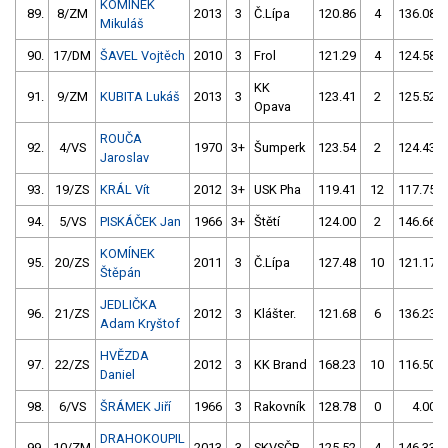
KOMÍNEK
89.
8/ZM
2013
3
Č.Lípa
120.86
4
136.08
Mikuláš
90.
17/DM
ŠAVEL Vojtěch
2010
3
Frol
121.29
4
124.58
KK
91.
9/ZM
KUBITA Lukáš
2013
3
123.41
2
125.52
Opava
ROUČA
92.
4/VS
1970
3+
Šumperk
123.54
2
124.43
Jaroslav
93.
19/ZS
KRÁL Vít
2012
3+
USK Pha
119.41
12
117.75
94.
5/VS
PISKÁČEK Jan
1966
3+
Štětí
124.00
2
146.66
KOMÍNEK
95.
20/ZS
2011
3
Č.Lípa
127.48
10
121.17
Štěpán
JEDLIČKA
96.
21/ZS
2012
3
Klášter.
121.68
6
136.23
Adam Kryštof
HVĚZDA
97.
22/ZS
2012
3
KK Brand
168.23
10
116.50
Daniel
98.
6/VS
ŠRÁMEK Jiří
1966
3
Rakovník
128.78
0
4.00
DRAHOKOUPIL
99.
10/ZM
2013
3
SKVSČB
125.52
4
146.33