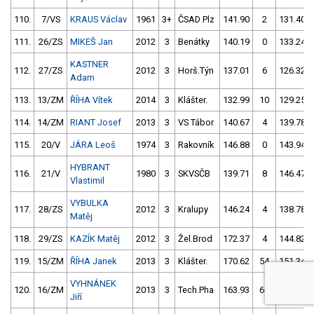
110.
7/VS
KRAUS Václav
1961
3+
ČSAD Plz
141.90
2
131.40
111.
26/ZS
MIKEŠ Jan
2012
3
Benátky
140.19
0
133.24
KASTNER
112.
27/ZS
2012
3
Horš.Týn
137.01
6
126.32
Adam
113.
13/ZM
ŘÍHA Vítek
2014
3
Klášter.
132.99
10
129.25
114.
14/ZM
RIANT Josef
2013
3
VS Tábor
140.67
4
139.78
115.
20/V
JÁRA Leoš
1974
3
Rakovník
146.88
0
143.94
HYBRANT
116.
21/V
1980
3
SKVSČB
139.71
8
146.47
Vlastimil
VYBULKA
117.
28/ZS
2012
3
Kralupy
146.24
4
138.78
Matěj
118.
29/ZS
KAZÍK Matěj
2012
3
Žel.Brod
172.37
4
144.82
119.
15/ZM
ŘÍHA Janek
2013
3
Klášter.
170.62
54
151.34
VYHNÁNEK
120.
16/ZM
2013
3
Tech.Pha
163.93
66
138.97
Jiří