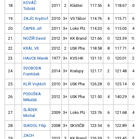
KOVÁČ
18.
2011
2
Klášter.
117.56
4
118.67
0
Tobiáš
19.
ZAJÍC Kryštof
2010
3+
VS Tábor
114.76
4
115.71
6
20.
ČAPEK Jiří
2011
3+
Loko Plz
114.20
6
115.05
4
21.
NOŽÍŘ David
2012
3+
KK Brand
121.66
0
123.39
10
22.
KRÁL Vít
2012
2
USK Pha
118.58
8
117.71
4
23.
HAUCK Marek
1977
3+
KVS HK
131.13
0
120.01
2
SVOBODA
24.
2014
3+
Kralupy
121.17
2
121.48
4
František
25.
KLÍR Vojtěch
2010
3+
USK Pha
126.28
0
125.14
0
PODUŠKA
26.
2012
3+
USK Pha
121.50
4
140.29
6
Mikuláš
SLÁDEK
27.
2009
3+
Loko Plz
123.76
6
121.68
4
Michal
28.
SUKDOL Filip
2008
3+
SKVSČB
123.54
6
122.89
4
ZACH
29.
2013
3
KK Brand
126.39
2
133.45
2