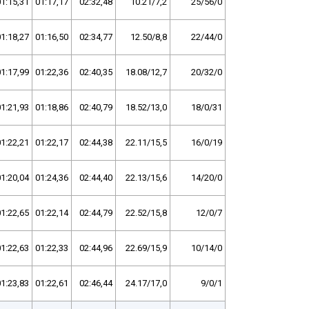
1:15,31
01:17,17
02:32,48
10.21/7,2
25/56/0
1:18,27
01:16,50
02:34,77
12.50/8,8
22/44/0
1:17,99
01:22,36
02:40,35
18.08/12,7
20/32/0
1:21,93
01:18,86
02:40,79
18.52/13,0
18/0/31
1:22,21
01:22,17
02:44,38
22.11/15,5
16/0/19
1:20,04
01:24,36
02:44,40
22.13/15,6
14/20/0
1:22,65
01:22,14
02:44,79
22.52/15,8
12/0/7
1:22,63
01:22,33
02:44,96
22.69/15,9
10/14/0
1:23,83
01:22,61
02:46,44
24.17/17,0
9/0/1