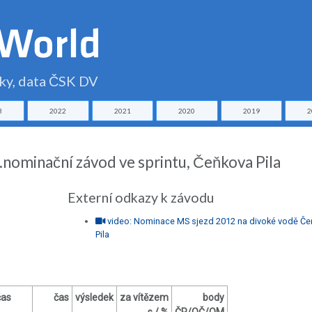
čky, data ČSK DV
3
2022
2021
2020
2019
2
1.nominační závod ve sprintu, Čeňkova Pila
Externí odkazy k závodu
video: Nominace MS sjezd 2012 na divoké vodě Če
Pila
čas
čas
výsledek
za vítězem
body