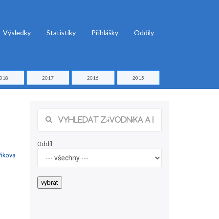
Výsledky
Statistiky
Přihlášky
Oddíly
018
2017
2016
2015
Oddíl
ňkova