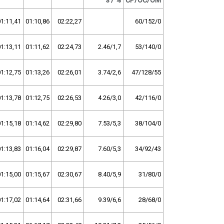
s / %
ČP/OČ/OM
1:11,41
01:10,86
02:22,27
60/152/0
1:13,11
01:11,62
02:24,73
2.46/1,7
53/140/0
1:12,75
01:13,26
02:26,01
3.74/2,6
47/128/55
1:13,78
01:12,75
02:26,53
4.26/3,0
42/116/0
1:15,18
01:14,62
02:29,80
7.53/5,3
38/104/0
1:13,83
01:16,04
02:29,87
7.60/5,3
34/92/43
1:15,00
01:15,67
02:30,67
8.40/5,9
31/80/0
1:17,02
01:14,64
02:31,66
9.39/6,6
28/68/0