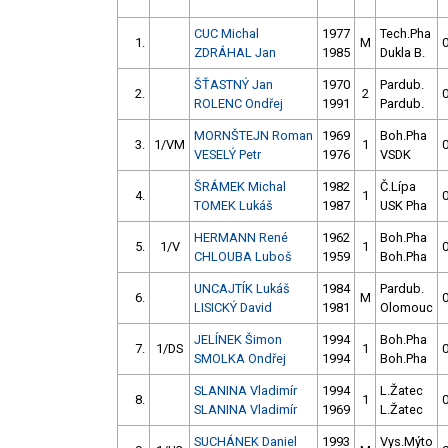
CUC Michal
1977
Tech.Pha
1.
M
0
ZDRÁHAL Jan
1985
Dukla B.
ŠŤASTNÝ Jan
1970
Pardub.
2.
2
0
ROLENC Ondřej
1991
Pardub.
MORNŠTEJN Roman
1969
Boh.Pha
3.
1/VM
1
0
VESELÝ Petr
1976
VSDK
ŠRÁMEK Michal
1982
Č.Lípa
4.
1
0
TOMEK Lukáš
1987
USK Pha
HERMANN René
1962
Boh.Pha
5.
1/V
1
0
CHLOUBA Luboš
1959
Boh.Pha
UNCAJTÍK Lukáš
1984
Pardub.
6.
M
0
LISICKÝ David
1981
Olomouc
JELÍNEK Šimon
1994
Boh.Pha
7.
1/DS
1
0
SMOLKA Ondřej
1994
Boh.Pha
SLANINA Vladimír
1994
L.Žatec
8.
1
0
SLANINA Vladimír
1969
L.Žatec
SUCHÁNEK Daniel
1993
Vys.Mýto