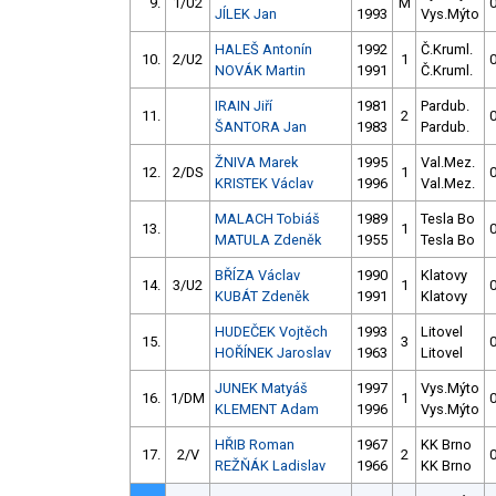
9.
1/U2
M
0
JÍLEK Jan
1993
Vys.Mýto
HALEŠ Antonín
1992
Č.Kruml.
10.
2/U2
1
0
NOVÁK Martin
1991
Č.Kruml.
IRAIN Jiří
1981
Pardub.
11.
2
0
ŠANTORA Jan
1983
Pardub.
ŽNIVA Marek
1995
Val.Mez.
12.
2/DS
1
0
KRISTEK Václav
1996
Val.Mez.
MALACH Tobiáš
1989
Tesla Bo
13.
1
0
MATULA Zdeněk
1955
Tesla Bo
BŘÍZA Václav
1990
Klatovy
14.
3/U2
1
0
KUBÁT Zdeněk
1991
Klatovy
HUDEČEK Vojtěch
1993
Litovel
15.
3
0
HOŘÍNEK Jaroslav
1963
Litovel
JUNEK Matyáš
1997
Vys.Mýto
16.
1/DM
1
0
KLEMENT Adam
1996
Vys.Mýto
HŘIB Roman
1967
KK Brno
17.
2/V
2
0
REŽŇÁK Ladislav
1966
KK Brno