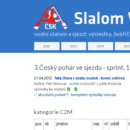
vodní slalom a sjezd: výsledky, žebří
2026
2025
2024
202
3.Český pohár ve sjezdu - sprint, 
21.04.2012
řeka Otava v úseku soutok - konec ostrova
ředitel: Petr Weissar vrchní rozhodčí: Luděk Roleček
výsledky ke stažení:
absolutní pořadí
P
kompletní výsledky závodu
kategorie C2M
por.
vk
jméno
nar.
vt
oddíl