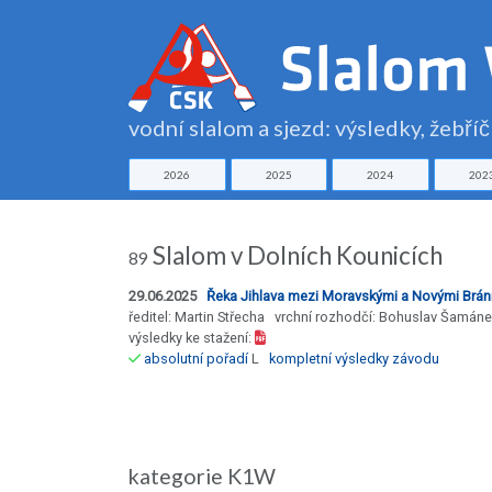
vodní slalom a sjezd: výsledky, žebří
2026
2025
2024
202
Slalom v Dolních Kounicích
89
29.06.2025
Řeka Jihlava mezi Moravskými a Novými Brán
ředitel: Martin Střecha vrchní rozhodčí: Bohuslav Šamán
výsledky ke stažení:
absolutní pořadí
L
kompletní výsledky závodu
kategorie K1W