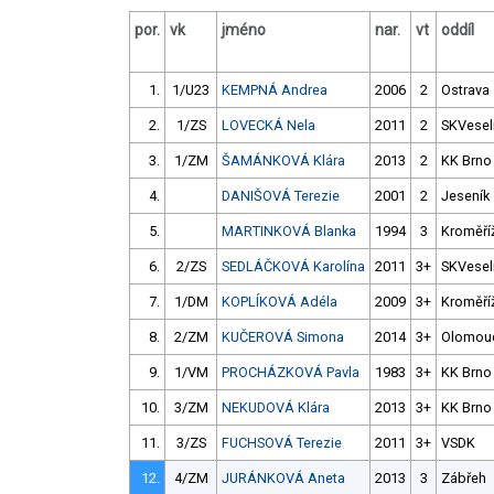
por.
vk
jméno
nar.
vt
oddíl
1.
1/U23
KEMPNÁ Andrea
2006
2
Ostrava
2.
1/ZS
LOVECKÁ Nela
2011
2
SKVesel
3.
1/ZM
ŠAMÁNKOVÁ Klára
2013
2
KK Brno
4.
DANIŠOVÁ Terezie
2001
2
Jeseník
5.
MARTINKOVÁ Blanka
1994
3
Kroměří
6.
2/ZS
SEDLÁČKOVÁ Karolína
2011
3+
SKVesel
7.
1/DM
KOPLÍKOVÁ Adéla
2009
3+
Kroměří
8.
2/ZM
KUČEROVÁ Simona
2014
3+
Olomou
9.
1/VM
PROCHÁZKOVÁ Pavla
1983
3+
KK Brno
10.
3/ZM
NEKUDOVÁ Klára
2013
3+
KK Brno
11.
3/ZS
FUCHSOVÁ Terezie
2011
3+
VSDK
12.
4/ZM
JURÁNKOVÁ Aneta
2013
3
Zábřeh