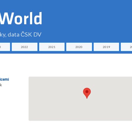
čky, data ČSK DV
3
2022
2021
2020
2019
2
icemi
ek