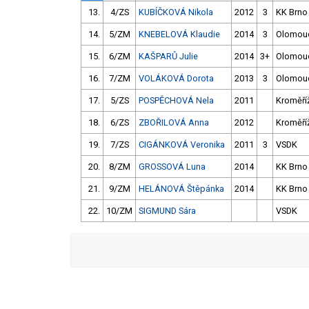
13.
4/ZS
KUBÍČKOVÁ Nikola
2012
3
KK Brno
14.
5/ZM
KNEBELOVÁ Klaudie
2014
3
Olomou
15.
6/ZM
KAŠPARŮ Julie
2014
3+
Olomou
16.
7/ZM
VOLÁKOVÁ Dorota
2013
3
Olomou
17.
5/ZS
POSPĚCHOVÁ Nela
2011
Kroměří
18.
6/ZS
ZBOŘILOVÁ Anna
2012
Kroměří
19.
7/ZS
CIGÁNKOVÁ Veronika
2011
3
VSDK
20.
8/ZM
GROSSOVÁ Luna
2014
KK Brno
21.
9/ZM
HELÁNOVÁ Štěpánka
2014
KK Brno
22.
10/ZM
SIGMUND Sára
VSDK