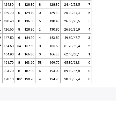
124.30
4
128.80
8
128.30
24.40/23,5
7
c
129.70
0
129.10
0
129.10
25.20/24,3
6
c
130.40
0
136.00
6
130.40
26.50/25,5
5
c
126.60
8
128.80
2
130.80
26.90/25,9
4
ž
147.50
6
154.20
4
153.50
49.60/47,7
3
ž
164.50
54
157.60
8
165.60
61.70/59,4
2
164.90
4
166.30
0
166.30
62.40/60,1
1
161.70
8
163.60
58
169.70
65.80/63,3
0
203.20
8
187.00
6
193.00
89.10/85,8
0
198.10
102
190.70
4
194.70
90.80/87,4
0