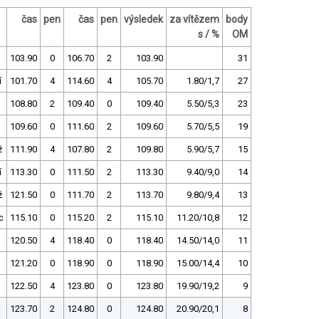
čas
pen
čas
pen
výsledek
za vítězem
body
s / %
OM
103.90
0
106.70
2
103.90
31
í
101.70
4
114.60
4
105.70
1.80/1,7
27
108.80
2
109.40
0
109.40
5.50/5,3
23
109.60
0
111.60
2
109.60
5.70/5,5
19
ž
111.90
4
107.80
2
109.80
5.90/5,7
15
í
113.30
0
111.50
2
113.30
9.40/9,0
14
ž
121.50
0
111.70
2
113.70
9.80/9,4
13
c
115.10
0
115.20
2
115.10
11.20/10,8
12
120.50
4
118.40
0
118.40
14.50/14,0
11
121.20
0
118.90
0
118.90
15.00/14,4
10
122.50
4
123.80
0
123.80
19.90/19,2
9
123.70
2
124.80
0
124.80
20.90/20,1
8