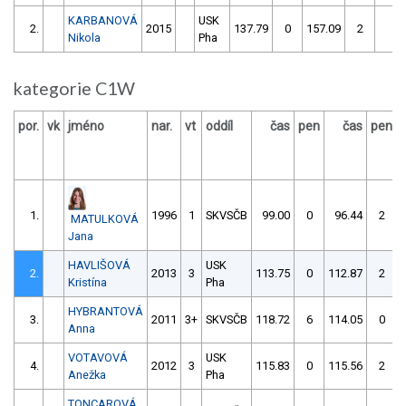
KARBANOVÁ
USK
2.
2015
137.79
0
157.09
2
13
Nikola
Pha
kategorie C1W
por.
vk
jméno
nar.
vt
oddíl
čas
pen
čas
pen
1.
1996
1
SKVSČB
99.00
0
96.44
2
MATULKOVÁ
Jana
HAVLIŠOVÁ
USK
2.
2013
3
113.75
0
112.87
2
Kristína
Pha
HYBRANTOVÁ
3.
2011
3+
SKVSČB
118.72
6
114.05
0
Anna
VOTAVOVÁ
USK
4.
2012
3
115.83
0
115.56
2
Anežka
Pha
TONCAROVÁ