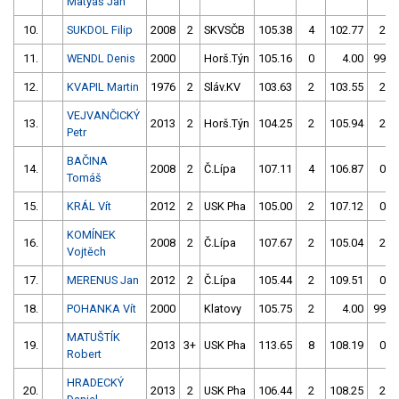
Matyáš Jan
10.
SUKDOL Filip
2008
2
SKVSČB
105.38
4
102.77
2
11.
WENDL Denis
2000
Horš.Týn
105.16
0
4.00
999
12.
KVAPIL Martin
1976
2
Sláv.KV
103.63
2
103.55
2
VEJVANČICKÝ
13.
2013
2
Horš.Týn
104.25
2
105.94
2
Petr
BAČINA
14.
2008
2
Č.Lípa
107.11
4
106.87
0
Tomáš
15.
KRÁL Vít
2012
2
USK Pha
105.00
2
107.12
0
KOMÍNEK
16.
2008
2
Č.Lípa
107.67
2
105.04
2
Vojtěch
17.
MERENUS Jan
2012
2
Č.Lípa
105.44
2
109.51
0
18.
POHANKA Vít
2000
Klatovy
105.75
2
4.00
999
MATUŠTÍK
19.
2013
3+
USK Pha
113.65
8
108.19
0
Robert
HRADECKÝ
20.
2013
2
USK Pha
106.44
2
108.25
2