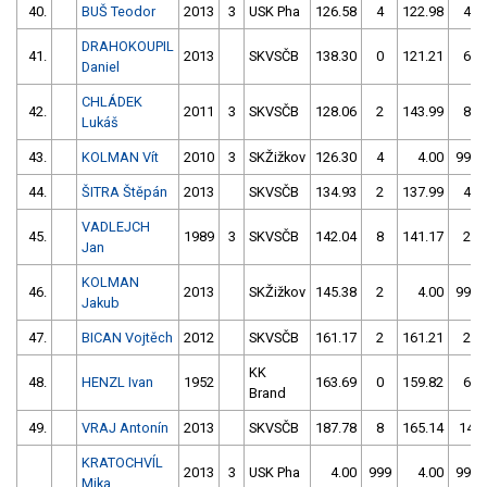
40.
BUŠ Teodor
2013
3
USK Pha
126.58
4
122.98
4
DRAHOKOUPIL
41.
2013
SKVSČB
138.30
0
121.21
6
Daniel
CHLÁDEK
42.
2011
3
SKVSČB
128.06
2
143.99
8
Lukáš
43.
KOLMAN Vít
2010
3
SKŽižkov
126.30
4
4.00
999
44.
ŠITRA Štěpán
2013
SKVSČB
134.93
2
137.99
4
VADLEJCH
45.
1989
3
SKVSČB
142.04
8
141.17
2
Jan
KOLMAN
46.
2013
SKŽižkov
145.38
2
4.00
999
Jakub
47.
BICAN Vojtěch
2012
SKVSČB
161.17
2
161.21
2
KK
48.
HENZL Ivan
1952
163.69
0
159.82
6
Brand
49.
VRAJ Antonín
2013
SKVSČB
187.78
8
165.14
14
KRATOCHVÍL
2013
3
USK Pha
4.00
999
4.00
999
Mika