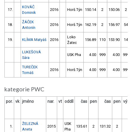
KOVÁČ
17.
2016
Horš.Týn
150.14
2
150.06
2
Dominik
ŽÁČEK
18.
2016
Horš.Týn
162.19
2
156.97
54
Antonín
Loko
19.
KLÍMA Matyáš
2016
156.89
110
153.90
14
Žatec
LUKEŠOVÁ
USK Pha
4.00
999
4.00
999
Sára
TUREČEK
2016
Horš.Týn
4.00
999
4.00
999
Tomáš
kategorie PWC
por.
vk
jméno
nar.
vt
oddíl
čas
pen
čas
pen
výsl
ŽELEZNÁ
USK
1.
2015
135.61
2
131.32
2
13
Aneta
Pha