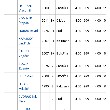
HYBRANT
1980
3
SKVSČB
4.00
999
4.00
999
Vlastimil
KOMÍNEK
2011
3+
Č.Lípa
4.00
999
4.00
999
Štěpán
HORÁK David
1976
3+
Frol
4.00
999
4.00
999
KAPLICKÝ
2007
3+
KK Brand
4.00
999
4.00
999
Jindřich
ŠTOCHL
2007
3+
Boh.Pha
4.00
999
4.00
999
Vojtěch
BOČEK
1975
2
SKVSČB
4.00
999
4.00
999
Zdeněk
PETR Martin
2008
2
SKVSČB
4.00
999
4.00
999
HEGER
1990
2
Rakovník
4.00
999
4.00
999
Mikuláš
DVOŘÁK Erik
2
Frol
4.00
999
4.00
999
Elias
DRUSKA