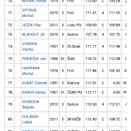
70.
BERAN Tomáš
1979
3
Frol
113.60
2
109.28
2
VOTAVA
71.
2010
3
Frol
111.41
4
111.55
0
Michal
72.
JEŽEK Filip
2011
3
Loko Plz
109.69
2
109.89
2
73.
BLAHOUT Jiří
2010
3
Sušice
107.78
4
107.73
4
VONDRA
74.
1957
3
Ot.Strak
111.71
4
111.98
0
Václav
75.
PISKÁČEK Jan
1966
3+
Štětí
116.72
0
112.08
0
HADRABA
76.
1976
3
Frol
111.86
2
102.43
56
Michal
77.
KUBÁT Zdeněk
1991
3
Klatovy
111.91
2
4.00
999
78.
KRAUS Václav
1961
3+
ČSAD Plz
112.11
2
4.00
999
SVOBODA
79.
2013
3
Sušice
110.50
4
112.31
4
Štěpán
CHLÁDEK
80.
2011
3
SKVSČB
113.40
2
108.72
6
Lukáš