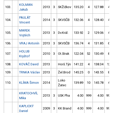
KOLMAN
103.
2013
3
SKŽižkov
135.20
4
127.88
4
Jakub
PAULÁT
104.
2014
3
SKVSČB
132.06
4
128.40
4
Vincent
MAREK
105.
2013
3
Dv.Král.
133.92
2
129.06
4
Vojtěch
106.
VRAJ Antonín
2013
3
SKVSČB
136.74
4
131.85
6
HOLUB
107.
2010
3
Ot.Strak
122.04
52
130.49
8
Kryštof
108.
KOVÁČ David
2013
Horš.Týn
141.22
4
138.34
12
109.
TRNKA Václav
2013
Žel.Brod
145.25
0
143.55
8
Loko
110.
KLÍMA Šimon
2014
139.89
10
145.78
4
Žatec
KRATOCHVÍL
2013
3
USK Pha
4.00
999
4.00
999
Mika
KAPLICKÝ
2009
3
KK Brand
4.00
999
4.00
999
Daniel