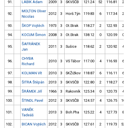
91.
LABIK Adam
2009
3
SKVSČB
121.24
52
116.81
2
MOLTON Oliver
92.
2012
3
Horš.Týn
119.83
6
117.34
2
Nicolas
93.
ŠKOP Vojtěch
1973
3
Ot.Strak
118.27
2
122.93
2
94.
KOCUM Šimon
2008
3
Ot.Strak
138.12
0
120.59
0
ŠAFRÁNEK
95.
2011
3
Sušice
118.62
2
120.92
4
Jan
CHYBA
96.
2010
3
VS Tábor
117.00
4
116.93
6
Richard
97.
KOLMAN Vít
2010
3
SKŽižkov
118.87
6
116.11
6
98.
ŠITRA Štěpán
2013
3
SKVSČB
122.80
2
118.27
6
99.
ŠRÁMEK Jiří
1966
3
Rakovník
125.34
0
120.73
4
100.
ŠTINDL Pavel
2012
3
SKVSČB
124.57
4
126.75
10
VANĚK
101.
2013
3
Boh.Pha
125.22
4
127.73
8
Tadeáš
102.
BICAN Vojtěch
2012
3
SKVSČB
127.61
2
119.73
52