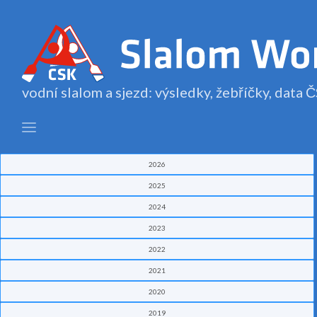
vodní slalom a sjezd: výsledky, žebříčky, data
2026
2025
2024
2023
2022
2021
2020
2019