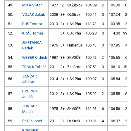
49.
MÍKA Viktor
1977
2
SKŽižkov
104.89
2
105.30
0
50.
VOJÁK Jakub
2008
3+
Ot.Strak
105.41
0
107.24
2
51.
BUŠ Teodor
2013
3+
USK Pha
113.73
0
103.95
2
52.
KRÁL Tomáš
3+
USK Pha
106.28
0
4.00
999
SMETÁNKA
53.
1976
3+
Hubertus
106.43
0
107.95
4
Radek
54.
WEBER Oldřich
1987
3+
SKVSČB
105.42
2
106.65
6
55.
TRNKA Tobiáš
2011
3+
Žel.Brod
107.53
0
106.10
52
JANČAR
56.
2014
3+
USK Pha
109.97
0
105.84
2
Jáchym
DVORNÍK
57.
2012
3+
USK Pha
105.92
2
105.55
8
Jonáš
TONCAR
58.
1975
3+
SKVSČB
111.23
6
106.56
2
Martin
59.
ŠKOP Josef
2011
3
Ot.Strak
109.01
4
106.97
2
KOMÍNEK