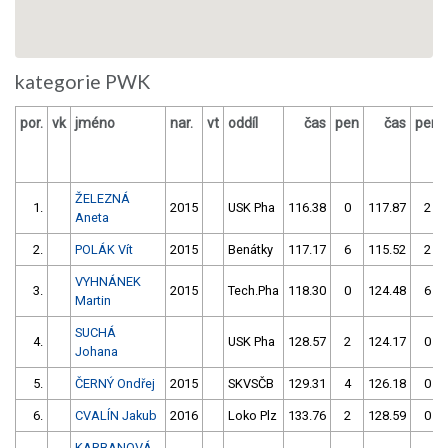
kategorie PWK
por.
vk
jméno
nar.
vt
oddíl
čas
pen
čas
pen
ŽELEZNÁ
1.
2015
USK Pha
116.38
0
117.87
2
Aneta
2.
POLÁK Vít
2015
Benátky
117.17
6
115.52
2
VYHNÁNEK
3.
2015
Tech.Pha
118.30
0
124.48
6
Martin
SUCHÁ
4.
USK Pha
128.57
2
124.17
0
Johana
5.
ČERNÝ Ondřej
2015
SKVSČB
129.31
4
126.18
0
6.
CVALÍN Jakub
2016
Loko Plz
133.76
2
128.59
0
KARBANOVÁ