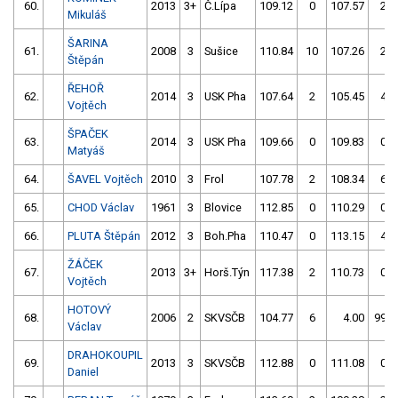
60.
2013
3+
Č.Lípa
109.12
0
107.57
2
Mikuláš
ŠARINA
61.
2008
3
Sušice
110.84
10
107.26
2
Štěpán
ŘEHOŘ
62.
2014
3
USK Pha
107.64
2
105.45
4
Vojtěch
ŠPAČEK
63.
2014
3
USK Pha
109.66
0
109.83
0
Matyáš
64.
ŠAVEL Vojtěch
2010
3
Frol
107.78
2
108.34
6
65.
CHOD Václav
1961
3
Blovice
112.85
0
110.29
0
66.
PLUTA Štěpán
2012
3
Boh.Pha
110.47
0
113.15
4
ŽÁČEK
67.
2013
3+
Horš.Týn
117.38
2
110.73
0
Vojtěch
HOTOVÝ
68.
2006
2
SKVSČB
104.77
6
4.00
999
Václav
DRAHOKOUPIL
69.
2013
3
SKVSČB
112.88
0
111.08
0
Daniel