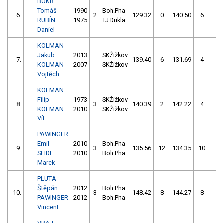
BOKR
Tomáš
1990
Boh.Pha
6.
2
129.32
0
140.50
6
RUBÍN
1975
TJ Dukla
Daniel
KOLMAN
Jakub
2013
SKŽižkov
7.
139.40
6
131.69
4
KOLMAN
2007
SKŽižkov
Vojtěch
KOLMAN
Filip
1973
SKŽižkov
8.
3
140.39
2
142.22
4
KOLMAN
2010
SKŽižkov
Vít
PAWINGER
Emil
2010
Boh.Pha
9.
3
135.56
12
134.35
10
SEIDL
2010
Boh.Pha
Marek
PLUTA
Štěpán
2012
Boh.Pha
10.
3
148.42
8
144.27
8
PAWINGER
2012
Boh.Pha
Vincent
VRAJ