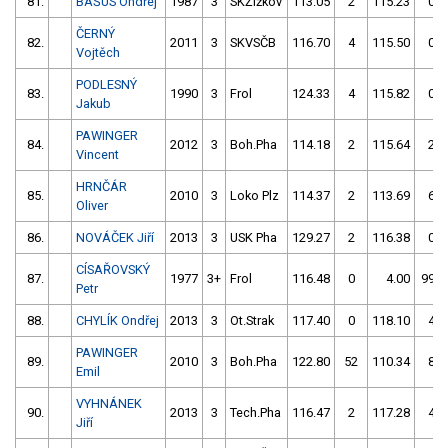
81.
BAŠUS Ondřej
1987
3
SKŽižkov
113.05
2
115.23
0
ČERNÝ
82.
2011
3
SKVSČB
116.70
4
115.50
0
Vojtěch
PODLESNÝ
83.
1990
3
Frol
124.33
4
115.82
0
Jakub
PAWINGER
84.
2012
3
Boh.Pha
114.18
2
115.64
2
Vincent
HRNČÁR
85.
2010
3
Loko Plz
114.37
2
113.69
6
Oliver
86.
NOVÁČEK Jiří
2013
3
USK Pha
129.27
2
116.38
0
CÍSAŘOVSKÝ
87.
1977
3+
Frol
116.48
0
4.00
999
Petr
88.
CHYLÍK Ondřej
2013
3
Ot.Strak
117.40
0
118.10
4
PAWINGER
89.
2010
3
Boh.Pha
122.80
52
110.34
8
Emil
VYHNÁNEK
90.
2013
3
Tech.Pha
116.47
2
117.28
4
Jiří