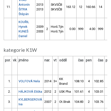
Antonín
2013
SKVSČB
11.
163.12
12
160.66
14
ŠITRA
2013
SKVSČB
Štěpán
KOUŘIL
Hynek
2009
Horš.Týn
2
0.00
999
4.00
999
KUNEŠ
2003
Horš.Týn
Daniel
kategorie K1W
por.
vk
jméno
nar.
vt
oddíl
čas
pen
čas
pe
KK
1.
VOLFOVÁ Nela
2014
3+
108.10
4
102.85
0
Brand
2.
HÁJKOVÁ Eliška
2012
2
USK Pha
101.61
4
103.01
0
KYLBERGEROVÁ
3.
2007
2
Ot.Strak
104.83
2
103.76
0
Iva