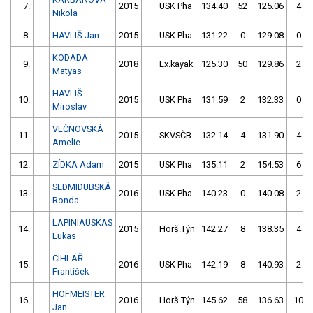
7.
2015
USK Pha
134.40
52
125.06
4
Nikola
8.
HAVLIŠ Jan
2015
USK Pha
131.22
0
129.08
0
KODADA
9.
2018
Ex.kayak
125.30
50
129.86
2
Matyas
HAVLIŠ
10.
2015
USK Pha
131.59
2
132.33
0
Miroslav
VLČNOVSKÁ
11.
2015
SKVSČB
132.14
4
131.90
4
Amelie
12.
ZÍDKA Adam
2015
USK Pha
135.11
2
154.53
6
SEDMIDUBSKÁ
13.
2016
USK Pha
140.23
0
140.08
2
Ronda
LAPINIAUSKAS
14.
2015
Horš.Týn
142.27
8
138.35
4
Lukas
CIHLÁŘ
15.
2016
USK Pha
142.19
8
140.93
2
František
HOFMEISTER
16.
2016
Horš.Týn
145.62
58
136.63
10
Jan