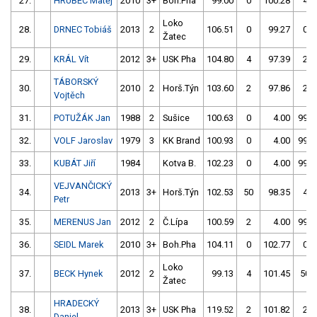
27.
HRUBEC Matěj
2010
3+
Boh.Pha
99.00
0
100.28
4
Loko
28.
DRNEC Tobiáš
2013
2
106.51
0
99.27
0
Žatec
29.
KRÁL Vít
2012
3+
USK Pha
104.80
4
97.39
2
TÁBORSKÝ
30.
2010
2
Horš.Týn
103.60
2
97.86
2
Vojtěch
31.
POTUŽÁK Jan
1988
2
Sušice
100.63
0
4.00
999
32.
VOLF Jaroslav
1979
3
KK Brand
100.93
0
4.00
999
33.
KUBÁT Jiří
1984
Kotva B.
102.23
0
4.00
999
VEJVANČICKÝ
34.
2013
3+
Horš.Týn
102.53
50
98.35
4
Petr
35.
MERENUS Jan
2012
2
Č.Lípa
100.59
2
4.00
999
36.
SEIDL Marek
2010
3+
Boh.Pha
104.11
0
102.77
0
Loko
37.
BECK Hynek
2012
2
99.13
4
101.45
50
Žatec
HRADECKÝ
38.
2013
3+
USK Pha
119.52
2
101.82
2
Daniel