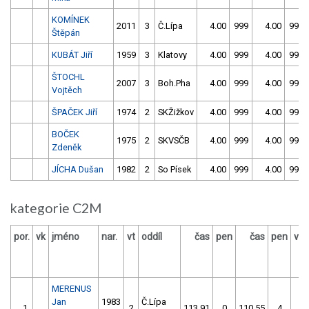
KOMÍNEK
2011
3
Č.Lípa
4.00
999
4.00
999
Štěpán
KUBÁT Jiří
1959
3
Klatovy
4.00
999
4.00
999
ŠTOCHL
2007
3
Boh.Pha
4.00
999
4.00
999
Vojtěch
ŠPAČEK Jiří
1974
2
SKŽižkov
4.00
999
4.00
999
BOČEK
1975
2
SKVSČB
4.00
999
4.00
999
Zdeněk
JÍCHA Dušan
1982
2
So Písek
4.00
999
4.00
999
kategorie C2M
por.
vk
jméno
nar.
vt
oddíl
čas
pen
čas
pen
výs
MERENUS
Jan
1983
Č.Lípa
1.
2
113.91
0
110.55
4