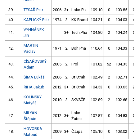
39.
TESAŘ Petr
2006
3+
Loko Plz
109.10
0
103.85
0
40.
KAPLICKÝ Petr
1974
3
KK Brand
104.21
0
104.03
4
VYHNÁNEK
41.
3+
Tech.Pha
104.80
2
104.24
0
Jiří
MARTIN
42.
1971
2
Boh.Pha
110.64
0
104.33
0
Václav
CÍSAŘOVSKÝ
43.
2005
2
Frol
101.82
52
104.35
0
Adam
44.
ŠÍMA Lukáš
2006
2
Ot.Strak
102.49
2
102.71
4
45.
ŘÍHA Jakub
2012
3+
Ot.Strak
104.53
0
103.65
2
KOLÍNSKÝ
46.
2010
3
SKVSČB
102.89
2
102.68
2
Matyáš
MILYAN
Loko
47.
2012
3+
107.87
0
104.83
0
Štěpán
Žatec
HOVORKA
48.
2009
3+
Č.Lípa
105.10
0
103.02
4
Matouš