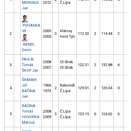
MERENUS
2012
Č.Lípa
Jan
POHANKA
Vít
2000
Klatovy
2.
3
112.53
2
114.44
2
2000
Horš.Týn
WENDL
Denis
PAULÍK
2008
Ot.Strak
3.
Tomáš
122.31
2
132.88
6
2007
Ot.Strak
ŠKOP Jan
ŠRÁMEK
Jiří
1966
Rakovník
4.
2
129.01
2
126.04
0
BAČINA
1973
Č.Lípa
Jan
BAČINA
Tomáš
2008
Č.Lípa
5.
3
123.15
6
124.62
6
HOVORKA
2009
Č.Lípa
Matouš