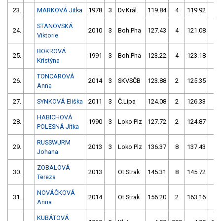
23.
MARKOVÁ Jitka
1978
3
Dv.Král.
119.84
4
119.92
4
STANOVSKÁ
24.
2010
3
Boh.Pha
127.43
4
121.08
4
Viktorie
BOKROVÁ
25.
1991
3
Boh.Pha
123.22
4
123.18
2
Kristýna
TONCAROVÁ
26.
2014
3
SKVSČB
123.88
2
125.35
6
Anna
27.
SYNKOVÁ Eliška
2011
3
Č.Lípa
124.08
2
126.33
4
HABICHOVÁ
28.
1990
3
Loko Plz
127.72
2
124.87
4
POLESNÁ Jitka
RUSSWURM
29.
2013
3
Loko Plz
136.37
8
137.43
8
Johana
ZOBALOVÁ
30.
2013
Ot.Strak
145.31
8
145.72
4
Tereza
NOVÁČKOVÁ
31.
2014
Ot.Strak
156.20
2
163.16
4
Anna
KUBÁTOVÁ