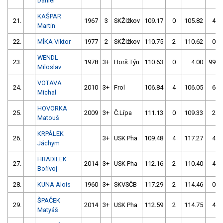
Daniel
KAŠPAR
21.
1967
3
SKŽižkov
109.17
0
105.82
4
Martin
22.
MÍKA Viktor
1977
2
SKŽižkov
110.75
2
110.62
0
WENDL
23.
1978
3+
Horš.Týn
110.63
0
4.00
999
Miloslav
VOTAVA
24.
2010
3+
Frol
106.84
4
106.05
6
Michal
HOVORKA
25.
2009
3+
Č.Lípa
111.13
0
109.33
2
Matouš
KRPÁLEK
26.
3+
USK Pha
109.48
4
117.27
4
Jáchym
HRADILEK
27.
2014
3+
USK Pha
112.16
2
110.40
4
Bořivoj
28.
KUNA Alois
1960
3+
SKVSČB
117.29
2
114.46
0
ŠPAČEK
29.
2014
3+
USK Pha
112.59
2
114.75
4
Matyáš