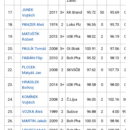
Žatec
JUNEK
17.
2011
3+
KK Brand
95.72
50
95.69
0
Vojtěch
18.
PANZER Aleš
1974
2
Loko Plz
96.36
0
95.73
0
MATUŠTÍK
19.
2013
3+
USK Pha
98.32
2
96.19
0
Robert
20.
PAULÍK Tomáš
2008
3+
Ot.Strak
103.91
2
97.06
0
21.
FABIÁN Filip
2010
2
Boh.Pha
95.52
2
98.13
6
PLOCEK
22.
2008
2
SKVSČB
97.62
0
107.73
2
Matyáš Jan
HRADILEK
23.
2014
3+
USK Pha
98.58
0
98.00
0
Bořivoj
KOMÍNEK
24.
2008
2
Č.Lípa
96.03
2
102.16
50
Vojtěch
25.
VOZKA Aleš
1989
2
Sušice
96.88
2
4.00
999
26.
MARTIN Jakub
2009
2
Boh.Pha
100.55
0
98.96
0