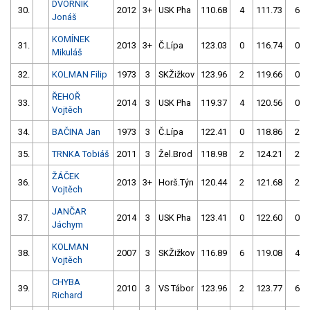
DVORNÍK
30.
2012
3+
USK Pha
110.68
4
111.73
6
Jonáš
KOMÍNEK
31.
2013
3+
Č.Lípa
123.03
0
116.74
0
Mikuláš
32.
KOLMAN Filip
1973
3
SKŽižkov
123.96
2
119.66
0
ŘEHOŘ
33.
2014
3
USK Pha
119.37
4
120.56
0
Vojtěch
34.
BAČINA Jan
1973
3
Č.Lípa
122.41
0
118.86
2
35.
TRNKA Tobiáš
2011
3
Žel.Brod
118.98
2
124.21
2
ŽÁČEK
36.
2013
3+
Horš.Týn
120.44
2
121.68
2
Vojtěch
JANČAR
37.
2014
3
USK Pha
123.41
0
122.60
0
Jáchym
KOLMAN
38.
2007
3
SKŽižkov
116.89
6
119.08
4
Vojtěch
CHYBA
39.
2010
3
VS Tábor
123.96
2
123.77
6
Richard