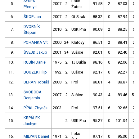
SYNEK
Loko
5.
2007
2
91.58
2
87.03
0
Přemysl
Žatec
6.
ŠKOP Jan
2007
2
Ot.Strak
88.32
0
87.94
0
DVORNÍK
7.
2010
2
USK Pha
90.09
2
88.25
0
Štěpán
8.
POHANKA Vít
2000
2+
Klatovy
86.51
2
88.41
2
9.
ŠVEJD Jakub
2001
3+
Sušice
92.01
0
92.40
0
10.
RUBÍN Daniel
1975
2
TJ Dukla
98.16
0
92.06
0
11.
BOUZEK Filip
1992
2
Sušice
92.17
0
92.27
0
12.
BERAN Tobiáš
2008
2
Frol
88.81
4
88.87
6
SVOBODA
13.
2007
2
Sušice
90.43
4
89.46
54
Benjamín
14.
PÍPAL Zbyněk
2003
Frol
97.51
6
92.65
2
KRPÁLEK
15.
2
USK Pha
95.27
0
101.34
2
Jáchym
Loko
16.
MILYAN Daniel
1971
2
97.17
0
95.30
0