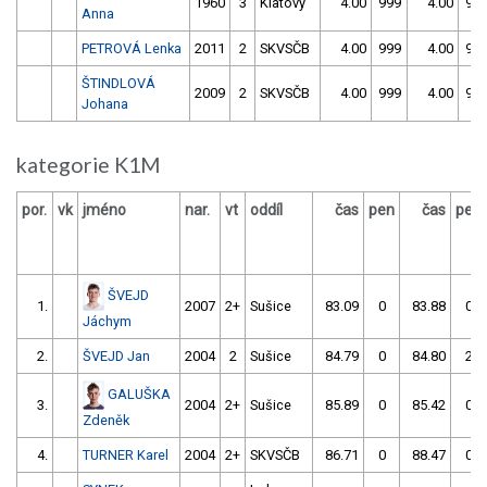
1960
3
Klatovy
4.00
999
4.00
99
Anna
PETROVÁ Lenka
2011
2
SKVSČB
4.00
999
4.00
99
ŠTINDLOVÁ
2009
2
SKVSČB
4.00
999
4.00
99
Johana
kategorie K1M
por.
vk
jméno
nar.
vt
oddíl
čas
pen
čas
pen
ŠVEJD
1.
2007
2+
Sušice
83.09
0
83.88
0
Jáchym
2.
ŠVEJD Jan
2004
2
Sušice
84.79
0
84.80
2
GALUŠKA
3.
2004
2+
Sušice
85.89
0
85.42
0
Zdeněk
4.
TURNER Karel
2004
2+
SKVSČB
86.71
0
88.47
0