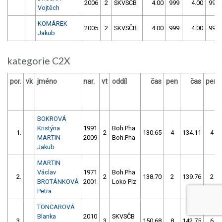
2006
2
SKVSČB
4.00
999
4.00
999
Vojtěch
KOMÁREK
2005
2
SKVSČB
4.00
999
4.00
999
Jakub
kategorie C2X
por.
vk
jméno
nar.
vt
oddíl
čas
pen
čas
pen
BOKROVÁ
Kristýna
1991
Boh.Pha
1.
2
130.65
4
134.11
4
MARTIN
2009
Boh.Pha
Jakub
MARTIN
Václav
1971
Boh.Pha
2.
2
138.70
2
139.76
2
BROTÁNKOVÁ
2001
Loko Plz
Petra
TONCAROVÁ
Blanka
2010
SKVSČB
3.
3
150.68
8
142.75
6