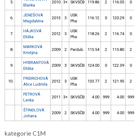
5.
2010
3+
SKVSČB
119.86
2
116.05
0
Blanka
JENEŠOVÁ
USK
6.
2013
3
116.12
0
120.29
0
Magdaléna
Pha
HÁJKOVÁ
USK
7.
2012
3
118.26
2
116.74
0
Eliška
Pha
MARKOVÁ
8.
2009
2
Pardub.
115.54
2
115.80
2
Kristýna
HYBRANTOVÁ
9.
2009
3
SKVSČB
124.00
0
122.39
0
Eliška
FRIDRICHOVÁ
USK
10.
2012
3
133.77
2
121.95
2
Alice Ludmila
Pha
PETROVÁ
2011
3+
SKVSČB
4.00
999
4.00
999
Lenka
ŠTINDLOVÁ
2009
2
SKVSČB
4.00
999
4.00
999
Johana
kategorie C1M