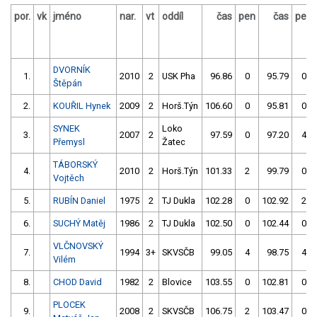
por.
vk
jméno
nar.
vt
oddíl
čas
pen
čas
pen
DVORNÍK
1.
2010
2
USK Pha
96.86
0
95.79
0
Štěpán
2.
KOUŘIL Hynek
2009
2
Horš.Týn
106.60
0
95.81
0
SYNEK
Loko
3.
2007
2
97.59
0
97.20
4
Přemysl
Žatec
TÁBORSKÝ
4.
2010
2
Horš.Týn
101.33
2
99.79
0
Vojtěch
5.
RUBÍN Daniel
1975
2
TJ Dukla
102.28
0
102.92
2
6.
SUCHÝ Matěj
1986
2
TJ Dukla
102.50
0
102.44
0
VLČNOVSKÝ
7.
1994
3+
SKVSČB
99.05
4
98.75
4
Vilém
8.
CHOD David
1982
2
Blovice
103.55
0
102.81
0
PLOCEK
9.
2008
2
SKVSČB
106.75
2
103.47
0