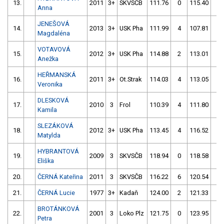
13.
2011
3+
SKVSČB
111.76
0
115.40
4
Anna
JENEŠOVÁ
14.
2013
3+
USK Pha
111.99
4
107.81
4
Magdaléna
VOTAVOVÁ
15.
2012
3+
USK Pha
114.88
2
113.01
0
Anežka
HEŘMANSKÁ
16.
2011
3+
Ot.Strak
114.03
4
113.05
0
Veronika
DLESKOVÁ
17.
2010
3
Frol
110.39
4
111.80
6
Kamila
SLEZÁKOVÁ
18.
2012
3+
USK Pha
113.45
4
116.52
2
Matylda
HYBRANTOVÁ
19.
2009
3
SKVSČB
118.94
0
118.58
0
Eliška
20.
ČERNÁ Kateřina
2011
3
SKVSČB
116.22
6
120.54
0
21.
ČERNÁ Lucie
1977
3+
Kadaň
124.00
2
121.33
0
BROTÁNKOVÁ
22.
2001
3
Loko Plz
121.75
0
123.95
4
Petra