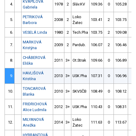
KVAPILOVÁ
4.
1978
2
Sláv.KV
109.36
0
105.28
0
Gabriela
PETRIKOVÁ
Loko
5.
2008
2
103.41
2
103.75
2
Barbora
Žatec
6.
VESELÁ Linda
1980
2
Tech.Pha
103.75
2
109.08
2
MARKOVÁ
7.
2009
2
Pardub.
106.07
2
106.46
0
Kristýna
CHÁBEROVÁ
8.
2011
3+
Ot.Strak
109.66
0
106.89
0
Eliška
HAVLIŠOVÁ
9.
2013
3+
USK Pha
107.31
0
106.96
0
Kristína
TONCAROVÁ
10.
2010
3+
SKVSČB
108.49
0
108.12
0
Blanka
FRIDRICHOVÁ
11.
2012
3+
USK Pha
110.43
0
108.31
2
Alice Ludmila
MILYANOVÁ
Loko
12.
2014
3+
111.63
0
113.67
0
Anežka
Žatec
HYBRANTOVÁ