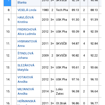
7.
2010
3+
SKVSČB
92.59
0
90.98
0
Blanka
8.
VESELÁ Linda
1980
2
Tech.Pha
89.13
2
88.13
6
HAVLIŠOVÁ
9.
2013
3+
USK Pha
91.30
0
91.39
0
Kristína
FRIDRICHOVÁ
10.
2012
3+
USK Pha
93.09
8
92.59
0
Alice Ludmila
HYBRANTOVÁ
11.
2011
3+
SKVSČB
94.87
4
92.84
0
Anna
ŠTINDLOVÁ
12.
2009
2
SKVSČB
90.82
4
92.22
2
Johana
SLEZÁKOVÁ
13.
2012
3+
USK Pha
95.61
2
93.66
2
Matylda
VOTAVOVÁ
14.
2012
3+
USK Pha
97.16
2
96.10
0
Anežka
MILYANOVÁ
Loko
15.
2014
3+
96.38
2
96.64
0
Anežka
Žatec
HEŘMANSKÁ
16.
2011
3+
Ot.Strak
96.86
0
96.77
2