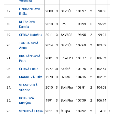
Veronika
HYBRANTOVÁ
17.
2009
3
SKVSČB
101.97
2
98.66
0
Eliška
DLESKOVÁ
18.
2010
3
Frol
90.99
8
95.22
4
Kamila
19.
ČERNÁ Kateřina
2011
3
SKVSČB
98.95
2
99.04
6
TONCAROVÁ
20.
2014
3
SKVSČB
107.69
2
103.09
0
Anna
BROTÁNKOVÁ
21.
2001
3
Loko Plz
103.77
0
106.52
6
Petra
22.
ČERNÁ Lucie
1977
3+
Kadaň
103.75
6
102.54
2
23.
MARKOVÁ Jitka
1978
3
Dv.Král.
104.15
2
102.92
2
STANOVSKÁ
24.
2010
3
Boh.Pha
103.81
2
104.08
2
Viktorie
BOKROVÁ
25.
1991
3
Boh.Pha
107.39
2
106.14
0
Kristýna
26.
SYNKOVÁ Eliška
2011
3
Č.Lípa
109.92
2
4.00
99