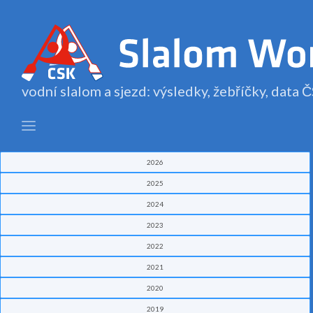
vodní slalom a sjezd: výsledky, žebříčky, data
2026
2025
2024
2023
2022
2021
2020
2019