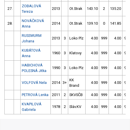
ZOBALOVÁ
27.
2013
Ot.Strak
143.10
2
135.20
2
Tereza
NOVÁČKOVÁ
28.
2014
Ot.Strak
139.10
0
141.85
0
Anna
RUSSWURM
2013
3
Loko Plz
4.00
999
4.00
99
Johana
KUBÁTOVÁ
1960
3
Klatovy
4.00
999
4.00
99
Anna
HABICHOVÁ
1990
3
Loko Plz
4.00
999
4.00
99
POLESNÁ Jitka
KK
VOLFOVÁ Nela
2014
3+
4.00
999
4.00
99
Brand
PETROVÁ Lenka
2011
2
SKVSČB
4.00
999
4.00
99
KVAPILOVÁ
1978
2
Sláv.KV
4.00
999
4.00
99
Gabriela