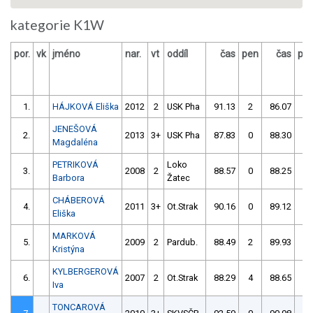
kategorie K1W
por.
vk
jméno
nar.
vt
oddíl
čas
pen
čas
pe
1.
HÁJKOVÁ Eliška
2012
2
USK Pha
91.13
2
86.07
0
JENEŠOVÁ
2.
2013
3+
USK Pha
87.83
0
88.30
0
Magdaléna
PETRIKOVÁ
Loko
3.
2008
2
88.57
0
88.25
0
Barbora
Žatec
CHÁBEROVÁ
4.
2011
3+
Ot.Strak
90.16
0
89.12
2
Eliška
MARKOVÁ
5.
2009
2
Pardub.
88.49
2
89.93
2
Kristýna
KYLBERGEROVÁ
6.
2007
2
Ot.Strak
88.29
4
88.65
2
Iva
TONCAROVÁ