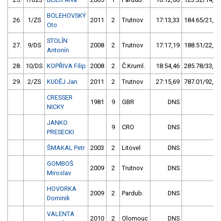
BOLEHOVSKÝ
26.
1/ZS
2011
2
Trutnov
17:13,33
184.65/21,8
Oto
STOLÍN
27.
9/DS
2008
2
Trutnov
17:17,19
188.51/22,2
Antonín
28.
10/DS
KOPŘIVA Filip
2008
2
Č.Kruml.
18:54,46
285.78/33,7
29.
2/ZS
KUDĚJ Jan
2011
2
Trutnov
27:15,69
787.01/92,7
CRESSER
1981
9
GBR
DNS
NICKY
JANKO
9
CRO
DNS
PRESECKI
ŠMAKAL Petr
2003
2
Litovel
DNS
GOMBOŠ
2009
2
Trutnov
DNS
Miroslav
HOVORKA
2009
2
Pardub.
DNS
Dominik
VALENTA
2010
2
Olomouc
DNS