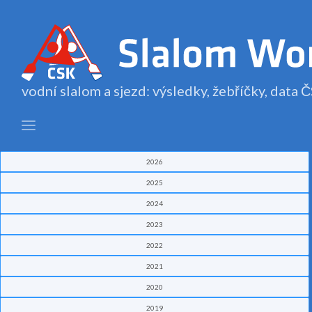
vodní slalom a sjezd: výsledky, žebříčky, data
2026
2025
2024
2023
2022
2021
2020
2019