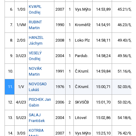
KVAPIL
6.
1/DS
2007
1
Vys.Mýto
14:53,89
45.21/5,3
Ondřej
RUBINT
7.
1/VM
1990
1
Kroměříž
14:54,91
46.23/5,4
Martin
HANZEL
8.
2/DS
2008
1
Loko Plz
14:58,11
49.43/5,8
Jáchym
VESELÝ
9.
3/U23
2004
1
Pardub.
14:58,24
49.56/5,8
Ondřej
NOVÁK
10.
1991
1
Č.Kruml.
14:59,84
51.16/6,0
Martin
NOVOSAD
11.
1/V
1976
1
Č.Kruml.
15:00,71
52.03/6,1
Lukáš
PISCHEK Jan
12.
4/U23
2006
2
SKVSČB
15:01,70
53.02/6,2
Gabin
SALAJ
13.
5/U23
2004
1
Litovel
15:02,86
54.18/6,4
František
KOTRBA
14.
3/DS
2007
1
Vys.Mýto
15:25,10
76.42/9,0