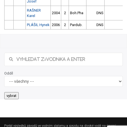
Josef
RAŠNER
2004
2
Boh.Pha
DNS
Karel
PLÁŠIL Hynek
2006
2
Pardub.
DNS
Oddíl
Portál výsledků závodů ve vodním slalomu a sjezdu na divoké vodě na území