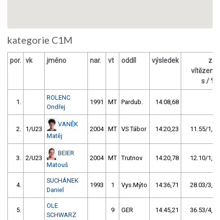
kategorie C1M
por.
vk
jméno
nar.
vt
oddíl
výsledek
za
vítězem
s / %
ROLENC
1.
1991
MT
Pardub.
14:08,68
Ondřej
VANĚK
2.
1/U23
2004
MT
VS Tábor
14:20,23
11.55/1,4
Matěj
BEIER
3.
2/U23
2004
MT
Trutnov
14:20,78
12.10/1,4
Matouš
SUCHÁNEK
4.
1993
1
Vys.Mýto
14:36,71
28.03/3,3
Daniel
OLE
5.
9
GER
14:45,21
36.53/4,3
SCHWARZ