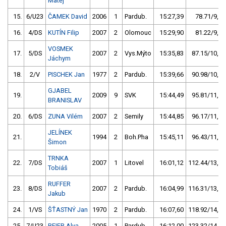
Matěj
15.
6/U23
ČAMEK David
2006
1
Pardub.
15:27,39
78.71/9,3
16.
4/DS
KUTÍN Filip
2007
2
Olomouc
15:29,90
81.22/9,6
VOSMEK
17.
5/DS
2007
2
Vys.Mýto
15:35,83
87.15/10,3
Jáchym
18.
2/V
PISCHEK Jan
1977
2
Pardub.
15:39,66
90.98/10,7
GJABEL
19.
2009
9
SVK
15:44,49
95.81/11,3
BRANISLAV
20.
6/DS
ZUNA Vilém
2007
2
Semily
15:44,85
96.17/11,3
JELÍNEK
21.
1994
2
Boh.Pha
15:45,11
96.43/11,4
Šimon
TRNKA
22.
7/DS
2007
1
Litovel
16:01,12
112.44/13,2
Tobiáš
RUFFER
23.
8/DS
2007
2
Pardub.
16:04,99
116.31/13,7
Jakub
24.
1/VS
ŠŤASTNÝ Jan
1970
2
Pardub.
16:07,60
118.92/14,0
25.
7/U23
BEIER Alva
2005
1
Pardub.
16:12,00
123.32/14,5