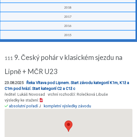
2018
2017
2016
2015
9. Český pohár v klasickém sjezdu na
111
Lipně + MČR U23
23.08.2025
Řeka Vltava pod Lipnem. Start závodu kategorií K1m, K1ž a
C1m pod hrází. Start kategorií C2 a C1ž c
ředitel: Lukáš Novosad vrchní rozhodčí: Rolečková Libuše
výsledky ke stažení:
absolutní pořadí
J
kompletní výsledky závodu