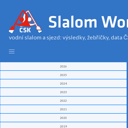
vodní slalom a sjezd: výsledky, žebříčky, data
2026
2025
2024
2023
2022
2021
2020
2019