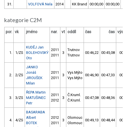
31.
VOLFOVÁ Nela
2014
KK Brand
00:00,00
00:00,00
5
kategorie C2M
por.
vk
jméno
nar.
vt
oddíl
čas
čas
výsl
KUDĚJ Jan
2011
Trutnov
1.
1/ZS
BOLEHOVSKÝ
3
00:46,22
00:45,08
00:4
2011
Trutnov
Oto
JANKO
Jonáš
2011
Vys.Mýto
2.
2/ZS
3
00:46,90
00:47,33
00:4
JIROUŠEK
2011
Vys.Mýto
Milan
ŘEPA Martin
2011
Č.Kruml.
3.
3/ZS
MATUŠINEC
3
00:47,08
00:48,36
00:4
2012
Č.Kruml.
Petr
BASARABA
Albert
2012
Olomouc
4.
4/ZS
3
00:49,13
00:48,44
00:4
BOTEK
2011
Olomouc