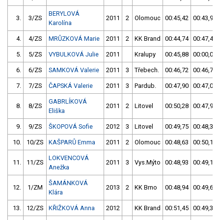
BERYLOVÁ
3.
3/ZS
2011
2
Olomouc
00:45,42
00:43,93
Karolína
4.
4/ZS
MRŮZKOVÁ Marie
2011
2
KK Brand
00:44,74
00:47,41
5.
5/ZS
VYBULKOVÁ Julie
2011
Kralupy
00:45,88
00:00,00
6.
6/ZS
SAMKOVÁ Valerie
2011
3
Třebech.
00:46,72
00:46,73
7.
7/ZS
ČAPSKÁ Valerie
2011
3
Pardub.
00:47,90
00:47,04
GABRLÍKOVÁ
8.
8/ZS
2011
2
Litovel
00:50,28
00:47,98
Eliška
9.
9/ZS
ŠKOPOVÁ Sofie
2012
3
Litovel
00:49,75
00:48,39
10.
10/ZS
KAŠPARŮ Emma
2011
2
Olomouc
00:48,63
00:50,13
LOKVENCOVÁ
11.
11/ZS
2011
3
Vys.Mýto
00:48,93
00:49,18
Anežka
ŠAMÁNKOVÁ
12.
1/ZM
2013
2
KK Brno
00:48,94
00:49,62
Klára
13.
12/ZS
KŘIŽKOVÁ Anna
2012
KK Brand
00:51,45
00:49,30