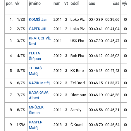
por.
vk
jméno
nar.
vt
oddíl
čas
čas
výsl
1.
1/ZS
KOMIŠ Jan
2011
2
Loko Plz
00:40,39
00:39,66
00:3
2.
2/ZS
ČAPEK Jiří
2011
2
Loko Plz
00:40,41
00:41,04
00:4
KRATOCHVÍL
3.
3/ZS
2011
USK Pha
00:47,30
00:45,47
00:4
Devi
PLUTA
4.
4/ZS
2012
3
Boh.Pha
00:46,12
00:46,02
00:4
Štěpán
TOBIÁŠ
5.
5/ZS
2012
3
KK Brno
00:46,13
00:47,43
00:4
Matěj
6.
6/ZS
KAZÍK Matěj
2012
3
Žel.Brod
00:46,15
01:33,37
00:4
BASARABA
7.
7/ZS
2012
3
Olomouc
00:46,19
00:46,28
00:4
Albert
MRŮZEK
8.
8/ZS
2011
3
Semily
00:46,56
00:46,21
00:4
Šimon
KASPER
9.
1/ZM
2013
3
Č.Kruml.
00:48,70
00:46,54
00:4
Matěj