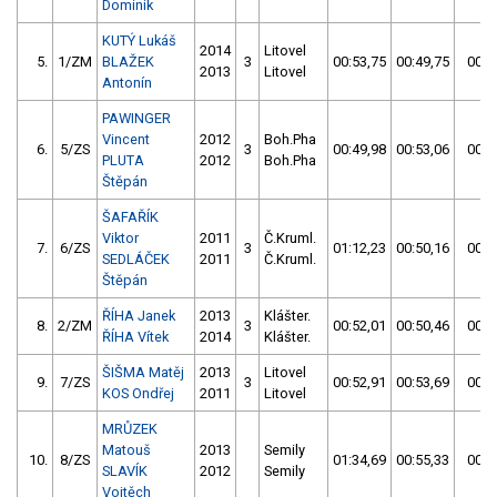
Dominik
KUTÝ Lukáš
2014
Litovel
5.
1/ZM
BLAŽEK
3
00:53,75
00:49,75
00:4
2013
Litovel
Antonín
PAWINGER
Vincent
2012
Boh.Pha
6.
5/ZS
3
00:49,98
00:53,06
00:4
PLUTA
2012
Boh.Pha
Štěpán
ŠAFAŘÍK
Viktor
2011
Č.Kruml.
7.
6/ZS
3
01:12,23
00:50,16
00:5
SEDLÁČEK
2011
Č.Kruml.
Štěpán
ŘÍHA Janek
2013
Klášter.
8.
2/ZM
3
00:52,01
00:50,46
00:5
ŘÍHA Vítek
2014
Klášter.
ŠIŠMA Matěj
2013
Litovel
9.
7/ZS
3
00:52,91
00:53,69
00:5
KOS Ondřej
2011
Litovel
MRŮZEK
Matouš
2013
Semily
10.
8/ZS
01:34,69
00:55,33
00:5
SLAVÍK
2012
Semily
Vojtěch