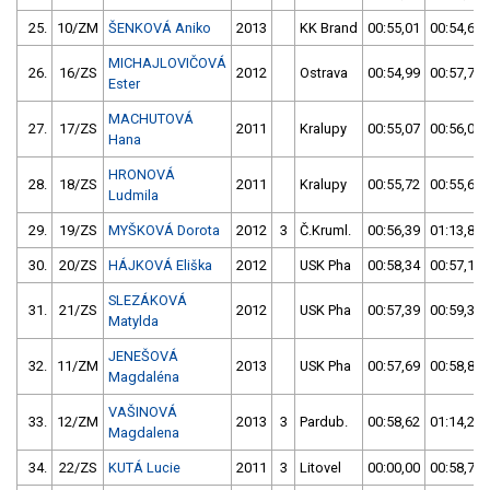
25.
10/ZM
ŠENKOVÁ Aniko
2013
KK Brand
00:55,01
00:54,64
MICHAJLOVIČOVÁ
26.
16/ZS
2012
Ostrava
00:54,99
00:57,73
Ester
MACHUTOVÁ
27.
17/ZS
2011
Kralupy
00:55,07
00:56,00
Hana
HRONOVÁ
28.
18/ZS
2011
Kralupy
00:55,72
00:55,64
Ludmila
29.
19/ZS
MYŠKOVÁ Dorota
2012
3
Č.Kruml.
00:56,39
01:13,88
30.
20/ZS
HÁJKOVÁ Eliška
2012
USK Pha
00:58,34
00:57,19
SLEZÁKOVÁ
31.
21/ZS
2012
USK Pha
00:57,39
00:59,37
Matylda
JENEŠOVÁ
32.
11/ZM
2013
USK Pha
00:57,69
00:58,87
Magdaléna
VAŠINOVÁ
33.
12/ZM
2013
3
Pardub.
00:58,62
01:14,20
Magdalena
34.
22/ZS
KUTÁ Lucie
2011
3
Litovel
00:00,00
00:58,74