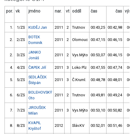
por.
vk
jméno
nar.
vt
oddíl
čas
čas
výsl
1.
1/ZS
KUDĚJ Jan
2011
2
Trutnov
00:43,25
00:42,98
00:4
BOTEK
2.
2/ZS
2011
2
Olomouc
00:47,15
00:46,15
00:4
Dominik
JANKO
2.
3/ZS
2011
2
Vys.Mýto
00:53,07
00:46,15
00:4
Jonáš
4.
4/ZS
ČAPEK Jiří
2011
3
Loko Plz
00:47,55
00:47,74
00:4
SEDLÁČEK
5.
5/ZS
2011
3
Č.Kruml.
00:48,78
00:48,01
00:4
Štěpán
BOLEHOVSKÝ
6.
6/ZS
2011
2
Trutnov
00:49,81
00:49,24
00:4
Oto
JIROUŠEK
7.
7/ZS
2011
3
Vys.Mýto
00:53,10
00:50,82
00:5
Milan
KVAPIL
8.
8/ZS
2012
Sláv.KV
00:52,01
00:51,46
00:5
Kryštof