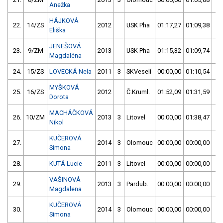
Anežka
HÁJKOVÁ
22.
14/ZS
2012
USK Pha
01:17,27
01:09,38
0
Eliška
JENEŠOVÁ
23.
9/ZM
2013
USK Pha
01:15,32
01:09,74
0
Magdaléna
24.
15/ZS
LOVECKÁ Nela
2011
3
SKVeselí
00:00,00
01:10,54
0
MYŠKOVÁ
25.
16/ZS
2012
Č.Kruml.
01:52,09
01:31,59
0
Dorota
MACHÁČKOVÁ
26.
10/ZM
2013
3
Litovel
00:00,00
01:38,47
0
Nikol
KUČEROVÁ
27.
2014
3
Olomouc
00:00,00
00:00,00
5
Simona
28.
KUTÁ Lucie
2011
3
Litovel
00:00,00
00:00,00
5
VAŠINOVÁ
29.
2013
3
Pardub.
00:00,00
00:00,00
5
Magdalena
KUČEROVÁ
30.
2014
3
Olomouc
00:00,00
00:00,00
5
Simona