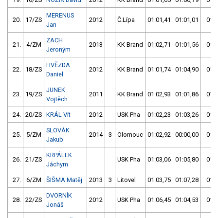
MERENUS
20.
17/ZS
2012
Č.Lípa
01:01,41
01:01,01
01:0
Jan
ZACH
21.
4/ZM
2013
KK Brand
01:02,71
01:01,56
01:0
Jeroným
HVĚZDA
22.
18/ZS
2012
KK Brand
01:01,74
01:04,90
01:0
Daniel
JUNEK
23.
19/ZS
2011
KK Brand
01:02,93
01:01,86
01:0
Vojtěch
24.
20/ZS
KRÁL Vít
2012
USK Pha
01:02,23
01:03,26
01:0
SLOVÁK
25.
5/ZM
2014
3
Olomouc
01:02,92
00:00,00
01:0
Jakub
KRPÁLEK
26.
21/ZS
USK Pha
01:03,06
01:05,80
01:0
Jáchym
27.
6/ZM
ŠIŠMA Matěj
2013
3
Litovel
01:03,75
01:07,28
01:0
DVORNÍK
28.
22/ZS
2012
USK Pha
01:06,45
01:04,53
01:0
Jonáš