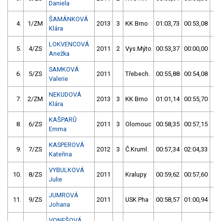
Daniela
ŠAMÁNKOVÁ
4.
1/ZM
2013
3
KK Brno
01:03,73
00:53,08
0
Klára
LOKVENCOVÁ
5.
4/ZS
2011
2
Vys.Mýto
00:53,37
00:00,00
0
Anežka
SAMKOVÁ
6.
5/ZS
2011
Třebech.
00:55,88
00:54,08
0
Valerie
NEKUDOVÁ
7.
2/ZM
2013
3
KK Brno
01:01,14
00:55,70
0
Klára
KAŠPARŮ
8.
6/ZS
2011
3
Olomouc
00:58,35
00:57,15
0
Emma
KASPEROVÁ
9.
7/ZS
2012
3
Č.Kruml.
00:57,34
02:04,33
0
Kateřina
VYBULKOVÁ
10.
8/ZS
2011
Kralupy
00:59,62
00:57,60
0
Julie
JUMROVÁ
11.
9/ZS
2011
USK Pha
00:58,57
01:00,94
0
Johana
VONEŠOVÁ