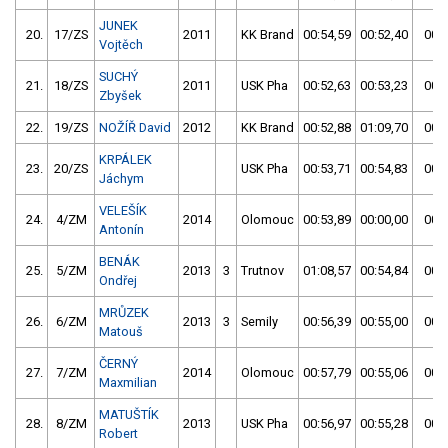
JUNEK
20.
17/ZS
2011
KK Brand
00:54,59
00:52,40
00:5
Vojtěch
SUCHÝ
21.
18/ZS
2011
USK Pha
00:52,63
00:53,23
00:5
Zbyšek
22.
19/ZS
NOŽÍŘ David
2012
KK Brand
00:52,88
01:09,70
00:5
KRPÁLEK
23.
20/ZS
USK Pha
00:53,71
00:54,83
00:5
Jáchym
VELEŠÍK
24.
4/ZM
2014
Olomouc
00:53,89
00:00,00
00:5
Antonín
BENÁK
25.
5/ZM
2013
3
Trutnov
01:08,57
00:54,84
00:5
Ondřej
MRŮZEK
26.
6/ZM
2013
3
Semily
00:56,39
00:55,00
00:5
Matouš
ČERNÝ
27.
7/ZM
2014
Olomouc
00:57,79
00:55,06
00:5
Maxmilian
MATUŠTÍK
28.
8/ZM
2013
USK Pha
00:56,97
00:55,28
00:5
Robert