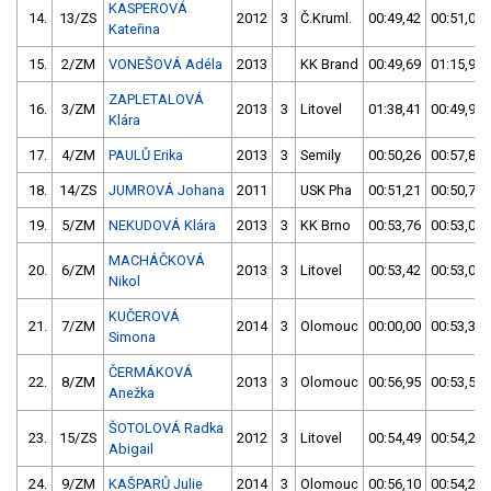
KASPEROVÁ
14.
13/ZS
2012
3
Č.Kruml.
00:49,42
00:51,00
Kateřina
15.
2/ZM
VONEŠOVÁ Adéla
2013
KK Brand
00:49,69
01:15,90
ZAPLETALOVÁ
16.
3/ZM
2013
3
Litovel
01:38,41
00:49,95
Klára
17.
4/ZM
PAULŮ Erika
2013
3
Semily
00:50,26
00:57,88
18.
14/ZS
JUMROVÁ Johana
2011
USK Pha
00:51,21
00:50,79
19.
5/ZM
NEKUDOVÁ Klára
2013
3
KK Brno
00:53,76
00:53,01
MACHÁČKOVÁ
20.
6/ZM
2013
3
Litovel
00:53,42
00:53,02
Nikol
KUČEROVÁ
21.
7/ZM
2014
3
Olomouc
00:00,00
00:53,32
Simona
ČERMÁKOVÁ
22.
8/ZM
2013
3
Olomouc
00:56,95
00:53,56
Anežka
ŠOTOLOVÁ Radka
23.
15/ZS
2012
3
Litovel
00:54,49
00:54,28
Abigail
24.
9/ZM
KAŠPARŮ Julie
2014
3
Olomouc
00:56,10
00:54,28