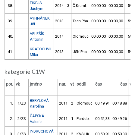
FIKEJS
38.
2014
3
Č.Kruml.
00:00,00
00:00,00
59:5
Jáchym
VYHNÁNEK
39.
2013
Tech.Pha
00:00,00
00:00,00
59:5
Jiří
VELEŠÍK
40.
2014
Olomouc
00:00,00
00:00,00
59:5
Antonín
KRATOCHVÍL
41.
2013
USK Pha
00:00,00
00:00,00
59:5
Mika
kategorie C1W
por.
vk
jméno
nar.
vt
oddíl
čas
čas
vý
BERYLOVÁ
1.
1/ZS
2011
2
Olomouc
00:49,91
00:48,88
0
Karolína
ČAPSKÁ
2.
2/ZS
2011
1
Pardub.
00:52,33
00:49,26
0
Valerie
INDRUCHOVÁ
3.
3/ZS
2011
2
KVS HK
00:50,91
00:50,30
0