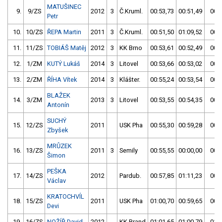
MATUŠINEC
9.
9/ZS
2012
3
Č.Kruml.
00:53,73
00:51,49
00:5
Petr
10.
10/ZS
ŘEPA Martin
2011
3
Č.Kruml.
00:51,50
01:09,52
00:5
11.
11/ZS
TOBIÁŠ Matěj
2012
3
KK Brno
00:53,61
00:52,49
00:5
12.
1/ZM
KUTÝ Lukáš
2014
3
Litovel
00:53,66
00:53,02
00:5
13.
2/ZM
ŘÍHA Vítek
2014
3
Klášter.
00:55,24
00:53,54
00:5
BLAŽEK
14.
3/ZM
2013
3
Litovel
00:53,55
00:54,35
00:5
Antonín
SUCHÝ
15.
12/ZS
2011
USK Pha
00:55,30
00:59,28
00:5
Zbyšek
MRŮZEK
16.
13/ZS
2011
3
Semily
00:55,55
00:00,00
00:5
Šimon
PEŠKA
17.
14/ZS
2012
Pardub.
00:57,85
01:11,23
00:5
Václav
KRATOCHVÍL
18.
15/ZS
2011
USK Pha
01:00,70
00:59,65
00:5
Devi
19.
16/ZS
NOŽÍŘ David
2012
KK Brand
01:01,65
01:00,79
01:0