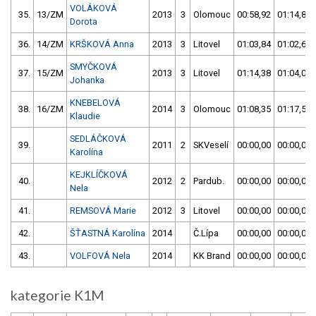
VOLÁKOVÁ
35.
13/ZM
2013
3
Olomouc
00:58,92
01:14,84
Dorota
36.
14/ZM
KRŠKOVÁ Anna
2013
3
Litovel
01:03,84
01:02,64
SMYČKOVÁ
37.
15/ZM
2013
3
Litovel
01:14,38
01:04,03
Johanka
KNEBELOVÁ
38.
16/ZM
2014
3
Olomouc
01:08,35
01:17,56
Klaudie
SEDLÁČKOVÁ
39.
2011
2
SKVeselí
00:00,00
00:00,00
Karolína
KEJKLÍČKOVÁ
40.
2012
2
Pardub.
00:00,00
00:00,00
Nela
41.
REMSOVÁ Marie
2012
3
Litovel
00:00,00
00:00,00
42.
ŠŤASTNÁ Karolína
2014
Č.Lípa
00:00,00
00:00,00
43.
VOLFOVÁ Nela
2014
KK Brand
00:00,00
00:00,00
kategorie K1M