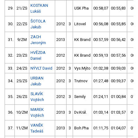
KOSTKAN
29.
21/ZS
USK Pha
00:58,07
00:55,83
00:5
Lukáš
ŠOTOLA
30.
22/ZS
2012
3
Litovel
00:56,08
00:55,85
00:5
Jakub
ZACH
31.
9/ZM
2013
KK Brand
00:57,59
00:56,42
00:5
Jeroným
HVĚZDA
32.
23/ZS
2012
KK Brand
00:59,13
00:57,56
00:5
Daniel
33.
24/ZS
NÝVLT David
2012
3
Vys.Mýto
01:02,38
00:59,03
00:5
URBAN
34.
25/ZS
2012
3
Trutnov
01:27,48
00:59,37
00:5
Jakub
SLAVÍK
35.
26/ZS
2012
3
Semily
01:24,11
01:00,84
01:0
Vojtěch
MAREK
36.
10/ZM
2013
3
Dv.Král.
01:03,14
01:03,57
01:0
Vojtěch
VANĚK
37.
11/ZM
2013
3
Boh.Pha
01:11,75
01:04,07
01:0
Tadeáš