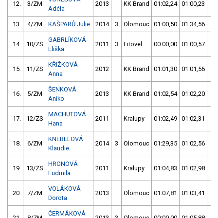
12.
3/ZM
2013
KK Brand
01:02,24
01:00,23
0
Adéla
13.
4/ZM
KAŠPARŮ Julie
2014
3
Olomouc
01:00,50
01:34,56
0
GABRLÍKOVÁ
14.
10/ZS
2011
3
Litovel
00:00,00
01:00,57
0
Eliška
KŘIŽKOVÁ
15.
11/ZS
2012
KK Brand
01:01,30
01:01,56
0
Anna
ŠENKOVÁ
16.
5/ZM
2013
KK Brand
01:02,54
01:02,20
0
Aniko
MACHUTOVÁ
17.
12/ZS
2011
Kralupy
01:02,49
01:02,31
0
Hana
KNEBELOVÁ
18.
6/ZM
2014
3
Olomouc
01:29,35
01:02,56
0
Klaudie
HRONOVÁ
19.
13/ZS
2011
Kralupy
01:04,83
01:02,98
0
Ludmila
VOLÁKOVÁ
20.
7/ZM
2013
Olomouc
01:07,81
01:03,41
0
Dorota
ČERMÁKOVÁ
21.
8/ZM
2013
3
Olomouc
00:00,00
01:05,88
0