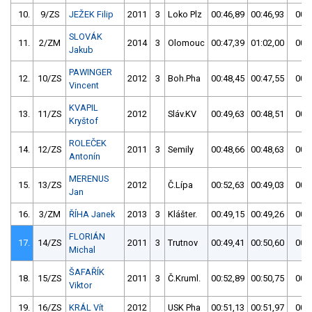
10.
9/ZS
JEŽEK Filip
2011
3
Loko Plz
00:46,89
00:46,93
00:4
SLOVÁK
11.
2/ZM
2014
3
Olomouc
00:47,39
01:02,00
00:4
Jakub
PAWINGER
12.
10/ZS
2012
3
Boh.Pha
00:48,45
00:47,55
00:4
Vincent
KVAPIL
13.
11/ZS
2012
Sláv.KV
00:49,63
00:48,51
00:4
Kryštof
ROLEČEK
14.
12/ZS
2011
3
Semily
00:48,66
00:48,63
00:4
Antonín
MERENUS
15.
13/ZS
2012
Č.Lípa
00:52,63
00:49,03
00:4
Jan
16.
3/ZM
ŘÍHA Janek
2013
3
Klášter.
00:49,15
00:49,26
00:4
FLORIÁN
17.
14/ZS
2011
3
Trutnov
00:49,41
00:50,60
00:4
Michal
ŠAFAŘÍK
18.
15/ZS
2011
3
Č.Kruml.
00:52,89
00:50,75
00:5
Viktor
19.
16/ZS
KRÁL Vít
2012
USK Pha
00:51,13
00:51,97
00:5