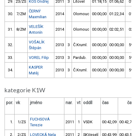
29.
23/ZS
KOS Ondřej
2011
3
Litovel
01:18,15
01:06,62
01:0
ČERNÝ
30.
7/ZM
2014
Olomouc
00:00,00
01:22,34
01:2
Maxmilian
VELEŠÍK
31.
8/ZM
2014
Olomouc
00:00,00
02:02,51
02:0
Antonín
VOŠALÍK
32.
2013
3
Č.Kruml.
00:00,00
00:00,00
59:5
Štěpán
33.
VOREL Filip
2013
3
Pardub.
00:00,00
00:00,00
59:5
KASPER
34.
2013
3
Č.Kruml.
00:00,00
00:00,00
59:5
Matěj
kategorie K1W
por.
vk
jméno
nar.
vt
oddíl
čas
čas
FUCHSOVÁ
1.
1/ZS
2011
1
VSDK
00:42,09
00:42,78
Terezie
2.
2/ZS
LOVECKÁ Nela
2011
2
SKVeselí
00:43,99
00:43,56