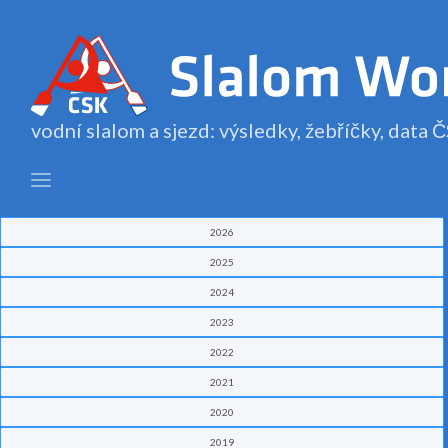
vodní slalom a sjezd: výsledky, žebříčky, data
2026
2025
2024
2023
2022
2021
2020
2019