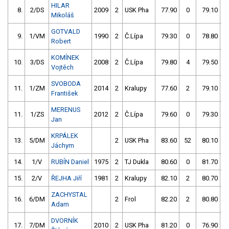
HILAR
8.
2/DS
2009
2
USK Pha
77.90
0
79.10
Mikoláš
GOTVALD
9.
1/VM
1990
2
Č.Lípa
79.30
0
78.80
Robert
KOMÍNEK
10.
3/DS
2008
2
Č.Lípa
79.80
4
79.50
Vojtěch
SVOBODA
11.
1/ZM
2014
2
Kralupy
77.60
2
79.10
František
MERENUS
11.
1/ZS
2012
2
Č.Lípa
79.60
0
79.30
Jan
KRPÁLEK
13.
5/DM
2
USK Pha
83.60
52
80.10
Jáchym
14.
1/V
RUBÍN Daniel
1975
2
TJ Dukla
80.60
0
81.70
15.
2/V
ŘEJHA Jiří
1981
2
Kralupy
82.10
2
80.70
ZACHYSTAL
16.
6/DM
2
Frol
82.20
2
80.80
Adam
DVORNÍK
17.
7/DM
2010
2
USK Pha
81.20
0
76.90