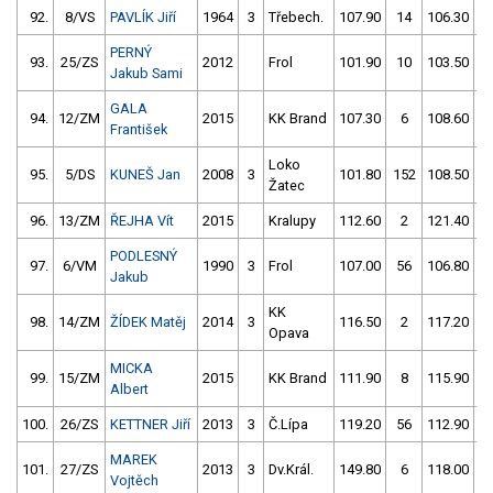
92.
8/VS
PAVLÍK Jiří
1964
3
Třebech.
107.90
14
106.30
PERNÝ
93.
25/ZS
2012
Frol
101.90
10
103.50
5
Jakub Sami
GALA
94.
12/ZM
2015
KK Brand
107.30
6
108.60
1
František
Loko
95.
5/DS
KUNEŠ Jan
2008
3
101.80
152
108.50
Žatec
96.
13/ZM
ŘEJHA Vít
2015
Kralupy
112.60
2
121.40
5
PODLESNÝ
97.
6/VM
1990
3
Frol
107.00
56
106.80
1
Jakub
KK
98.
14/ZM
ŽÍDEK Matěj
2014
3
116.50
2
117.20
5
Opava
MICKA
99.
15/ZM
2015
KK Brand
111.90
8
115.90
Albert
100.
26/ZS
KETTNER Jiří
2013
3
Č.Lípa
119.20
56
112.90
1
MAREK
101.
27/ZS
2013
3
Dv.Král.
149.80
6
118.00
5
Vojtěch