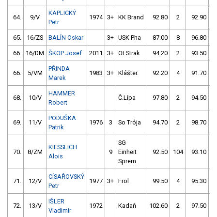
KAPLICKÝ
64.
9/V
1974
3+
KK Brand
92.80
2
92.90
Petr
65.
16/ZS
BALÍN Oskar
3+
USK Pha
87.00
8
96.80
1
66.
16/DM
ŠKOP Josef
2011
3+
Ot.Strak
94.20
2
93.50
PŘINDA
66.
5/VM
1983
3+
Klášter.
92.20
4
91.70
Marek
HAMMER
68.
10/V
Č.Lípa
97.80
2
94.50
Robert
PODUŠKA
69.
11/V
1976
3
So Trója
94.70
2
98.70
Patrik
SG
KIESSLICH
70.
8/ZM
9
Einheit
92.50
104
93.10
Alois
Sprem.
CÍSAŘOVSKÝ
71.
12/V
1977
3+
Frol
99.50
4
95.30
Petr
IŠLER
72.
13/V
1972
Kadaň
102.60
2
97.50
Vladimír