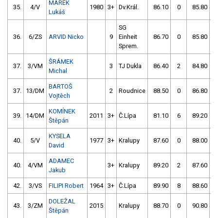
MAREK
35.
4/V
1980
3+
Dv.Král.
86.10
0
85.80
Lukáš
SG
36.
6/ZS
ARVID Nicko
9
Einheit
86.70
0
85.80
Sprem.
ŠRÁMEK
37.
3/VM
3
TJ Dukla
86.40
2
84.80
Michal
BARTOŠ
37.
13/DM
2
Roudnice
88.50
0
86.80
Vojtěch
KOMÍNEK
39.
14/DM
2011
3+
Č.Lípa
81.10
6
89.20
Štěpán
KYSELA
40.
5/V
1977
3+
Kralupy
87.60
0
88.00
David
ADAMEC
40.
4/VM
3+
Kralupy
89.20
2
87.60
Jakub
42.
3/VS
FILIPI Robert
1964
3+
Č.Lípa
89.90
8
88.60
DOLEŽAL
43.
3/ZM
2015
Kralupy
88.70
0
90.80
Štěpán