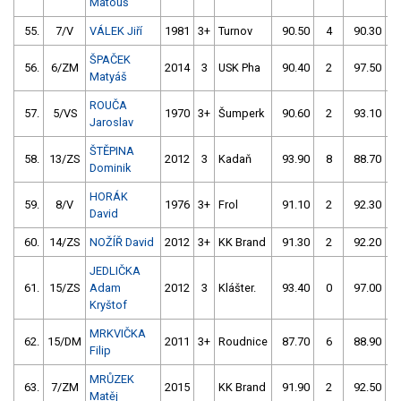
Matouš
55.
7/V
VÁLEK Jiří
1981
3+
Turnov
90.50
4
90.30
ŠPAČEK
56.
6/ZM
2014
3
USK Pha
90.40
2
97.50
Matyáš
ROUČA
57.
5/VS
1970
3+
Šumperk
90.60
2
93.10
Jaroslav
ŠTĚPINA
58.
13/ZS
2012
3
Kadaň
93.90
8
88.70
Dominik
HORÁK
59.
8/V
1976
3+
Frol
91.10
2
92.30
David
60.
14/ZS
NOŽÍŘ David
2012
3+
KK Brand
91.30
2
92.20
JEDLIČKA
61.
15/ZS
Adam
2012
3
Klášter.
93.40
0
97.00
Kryštof
MRKVIČKA
62.
15/DM
2011
3+
Roudnice
87.70
6
88.90
Filip
MRŮZEK
63.
7/ZM
2015
KK Brand
91.90
2
92.50
Matěj