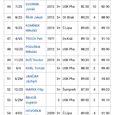
DVORNÍK
44.
7/ZS
2012
3+
USK Pha
82.50
10
82.90
Jonáš
44.
8/ZS
ŘÍHA Jakub
2012
3+
Ot.Strak
89.20
4
88.90
KOMÍNEK
46.
9/ZS
2013
3+
Č.Lípa
89.00
0
89.10
Mikuláš
47.
4/VS
TROCH Petr
1971
Dv.Král.
89.10
0
91.10
PODUŠKA
48.
10/ZS
2012
3+
USK Pha
88.20
2
89.90
Mikuláš
49.
11/ZS
BUŠ Teodor
2013
3+
USK Pha
90.30
0
89.10
50.
6/V
KRÁL Tomáš
3+
USK Pha
88.50
2
89.40
JANČAR
51.
4/ZM
3+
USK Pha
89.00
2
94.60
Jáchym
52.
12/ZS
MAREK Filip
3+
Šumperk
87.30
4
89.20
ŘEHOŘ
53.
5/ZM
3
USK Pha
89.50
2
93.10
Vojtěch
HOVORKA
54.
4/DS
2009
3+
Č.Lípa
89.00
4
91.90