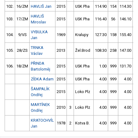
102.
16/ZM
HAVLIŠ Jan
2015
USK Pha
114.90
154
114.30
5
HAVLIŠ
103.
17/ZM
2015
USK Pha
116.40
56
146.10
6
Miroslav
VYBULKA
104.
9/VS
1969
Kralupy
127.30
158
155.40
5
Jan
TRNKA
105.
28/ZS
2013
Žel.Brod
108.30
258
147.00
1
Václav
PŘINDA
106.
18/ZM
2015
USK Pha
1.00
999
131.70
2
Bartoloměj
ZÍDKA Adam
2015
USK Pha
4.00
999
4.00
9
ŠAMPALÍK
2015
Loko Plz
4.00
999
4.00
9
Ondřej
MARTÍNEK
2010
3
Loko Plz
4.00
999
4.00
9
Ondřej
KRATOCHVÍL
1978
2
Kotva B.
4.00
999
4.00
9
Jan