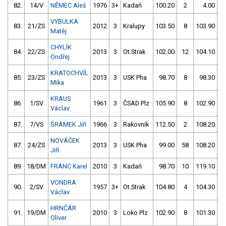
82.
14/V
NĚMEC Aleš
1976
3+
Kadaň
100.20
2
4.00
9
VYBULKA
83.
21/ZS
2012
3
Kralupy
103.50
8
103.90
Matěj
CHYLÍK
84.
22/ZS
2013
3
Ot.Strak
102.00
12
104.10
Ondřej
KRATOCHVÍL
85.
23/ZS
2013
3
USK Pha
98.70
8
98.30
Mika
KRAUS
86.
1/SV
1961
3
ČSAD Plz
105.90
8
102.90
Václav
87.
7/VS
ŠRÁMEK Jiří
1966
3
Rakovník
112.50
2
108.20
NOVÁČEK
87.
24/ZS
2013
3
USK Pha
99.00
58
108.20
Jiří
89.
18/DM
FRANC Karel
2010
3
Kadaň
98.70
10
119.10
VONDRA
90.
2/SV
1957
3+
Ot.Strak
104.80
4
104.30
Václav
HRNČÁR
91.
19/DM
2010
3
Loko Plz
102.90
8
101.30
Oliver