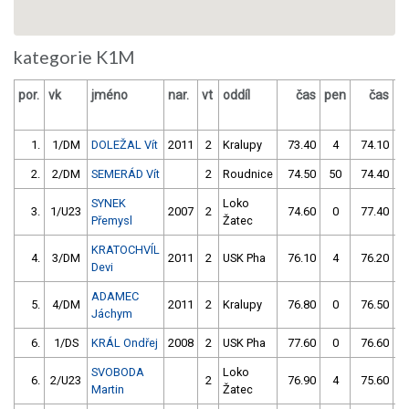
kategorie K1M
por.
vk
jméno
nar.
vt
oddíl
čas
pen
čas
p
1.
1/DM
DOLEŽAL Vít
2011
2
Kralupy
73.40
4
74.10
2.
2/DM
SEMERÁD Vít
2
Roudnice
74.50
50
74.40
SYNEK
Loko
3.
1/U23
2007
2
74.60
0
77.40
Přemysl
Žatec
KRATOCHVÍL
4.
3/DM
2011
2
USK Pha
76.10
4
76.20
Devi
ADAMEC
5.
4/DM
2011
2
Kralupy
76.80
0
76.50
Jáchym
6.
1/DS
KRÁL Ondřej
2008
2
USK Pha
77.60
0
76.60
SVOBODA
Loko
6.
2/U23
2
76.90
4
75.60
Martin
Žatec