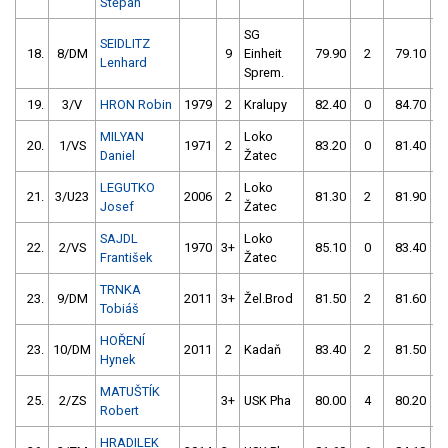
Štěpán
SG
SEIDLITZ
18.
8/DM
9
Einheit
79.90
2
79.10
Lenhard
Sprem.
19.
3/V
HRON Robin
1979
2
Kralupy
82.40
0
84.70
MILYAN
Loko
20.
1/VS
1971
2
83.20
0
81.40
Daniel
Žatec
LEGUTKO
Loko
21.
3/U23
2006
2
81.30
2
81.90
Josef
Žatec
SAJDL
Loko
22.
2/VS
1970
3+
85.10
0
83.40
František
Žatec
TRNKA
23.
9/DM
2011
3+
Žel.Brod
81.50
2
81.60
Tobiáš
HOŘENÍ
23.
10/DM
2011
2
Kadaň
83.40
2
81.50
Hynek
MATUŠTÍK
25.
2/ZS
3+
USK Pha
80.00
4
80.20
Robert
HRADILEK