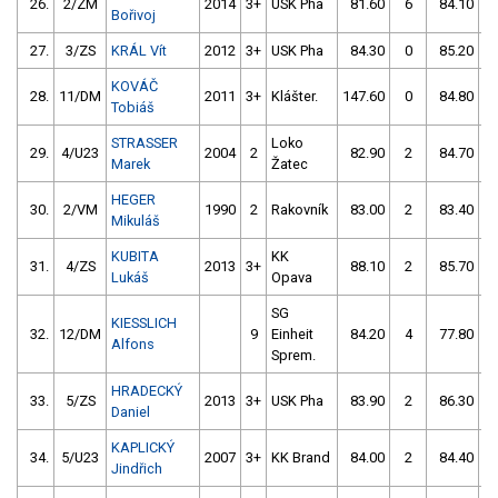
26.
2/ZM
2014
3+
USK Pha
81.60
6
84.10
Bořivoj
27.
3/ZS
KRÁL Vít
2012
3+
USK Pha
84.30
0
85.20
5
KOVÁČ
28.
11/DM
2011
3+
Klášter.
147.60
0
84.80
Tobiáš
STRASSER
Loko
29.
4/U23
2004
2
82.90
2
84.70
Marek
Žatec
HEGER
30.
2/VM
1990
2
Rakovník
83.00
2
83.40
Mikuláš
KUBITA
KK
31.
4/ZS
2013
3+
88.10
2
85.70
Lukáš
Opava
SG
KIESSLICH
32.
12/DM
9
Einheit
84.20
4
77.80
Alfons
Sprem.
HRADECKÝ
33.
5/ZS
2013
3+
USK Pha
83.90
2
86.30
Daniel
KAPLICKÝ
34.
5/U23
2007
3+
KK Brand
84.00
2
84.40
Jindřich