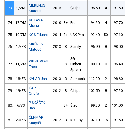
MERENUS
73.
9/ZM
2015
Č.Lípa
96.60
4
97.60
Matouš
VOTAVA
74.
17/DM
2010
3+
Frol
94.20
4
97.70
1
Michal
75.
10/ZM
KOS Eduard
2014
3+
USK Pha
93.40
50
97.10
MRŮZEK
76.
17/ZS
2013
3
Semily
96.90
8
98.00
Matouš
SG
WITKOWSKI
77.
11/ZM
9
Einheit
100.10
0
96.40
Enes
Sprem.
78.
18/ZS
KYLAR Jan
2013
3
Šumperk
112.20
2
98.60
ČAPEK
79.
19/ZS
2012
3
Č.Lípa
102.50
8
97.20
Ondřej
PISKÁČEK
80.
6/VS
3+
Štětí
99.30
2
101.00
Jan
ČERMÁK
81.
20/ZS
2012
3
Kralupy
102.10
16
97.60
Matyáš