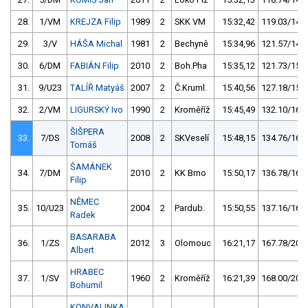
28.
1/VM
KREJZA Filip
1989
2
SKK VM
15:32,42
119.03/14,6
29.
3/V
HÁŠA Michal
1981
2
Bechyně
15:34,96
121.57/14,9
30.
6/DM
FABIÁN Filip
2010
2
Boh.Pha
15:35,12
121.73/15,0
31.
9/U23
TALÍŘ Matyáš
2007
2
Č.Kruml.
15:40,56
127.18/15,6
32.
2/VM
LIGURSKÝ Ivo
1990
2
Kroměříž
15:45,49
132.10/16,2
ŠIŠPERA
33.
7/DS
2008
2
SKVeselí
15:48,15
134.76/16,6
Tomáš
ŠAMÁNEK
34.
7/DM
2010
2
KK Brno
15:50,17
136.78/16,8
Filip
NĚMEC
35.
10/U23
2004
2
Pardub.
15:50,55
137.16/16,9
Radek
BASARABA
36.
1/ZS
2012
3
Olomouc
16:21,17
167.78/20,6
Albert
HRABEC
37.
1/SV
1960
2
Kroměříž
16:21,39
168.00/20,7
Bohumil
KONVALINKA