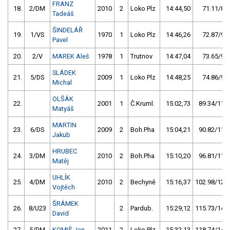
FRANZ
18.
2/DM
2010
2
Loko Plz
14:44,50
71.11/8,7
Tadeáš
ŠINDELÁŘ
19.
1/VS
1970
1
Loko Plz
14:46,26
72.87/9,0
Pavel
20.
2/V
MAREK Aleš
1978
1
Trutnov
14:47,04
73.65/9,1
SLÁDEK
21.
5/DS
2009
1
Loko Plz
14:48,25
74.86/9,2
Michal
OLŠÁK
22.
2001
1
Č.Kruml.
15:02,73
89.34/11,0
Matyáš
MARTIN
23.
6/DS
2009
2
Boh.Pha
15:04,21
90.82/11,2
Jakub
HRUBEC
24.
3/DM
2010
2
Boh.Pha
15:10,20
96.81/11,9
Matěj
UHLÍK
25.
4/DM
2010
2
Bechyně
15:16,37
102.98/12,7
Vojtěch
ŠRÁMEK
26.
8/U23
2
Pardub.
15:29,12
115.73/14,2
David
27.
5/DM
KOMIŠ Jan
2011
2
Loko Plz
15:32,13
118.74/14,6