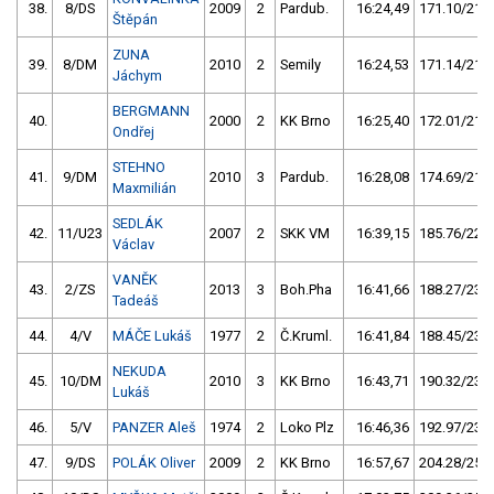
38.
8/DS
2009
2
Pardub.
16:24,49
171.10/21,0
Štěpán
ZUNA
39.
8/DM
2010
2
Semily
16:24,53
171.14/21,0
Jáchym
BERGMANN
40.
2000
2
KK Brno
16:25,40
172.01/21,1
Ondřej
STEHNO
41.
9/DM
2010
3
Pardub.
16:28,08
174.69/21,5
Maxmilián
SEDLÁK
42.
11/U23
2007
2
SKK VM
16:39,15
185.76/22,8
Václav
VANĚK
43.
2/ZS
2013
3
Boh.Pha
16:41,66
188.27/23,1
Tadeáš
44.
4/V
MÁČE Lukáš
1977
2
Č.Kruml.
16:41,84
188.45/23,2
NEKUDA
45.
10/DM
2010
3
KK Brno
16:43,71
190.32/23,4
Lukáš
46.
5/V
PANZER Aleš
1974
2
Loko Plz
16:46,36
192.97/23,7
47.
9/DS
POLÁK Oliver
2009
2
KK Brno
16:57,67
204.28/25,1