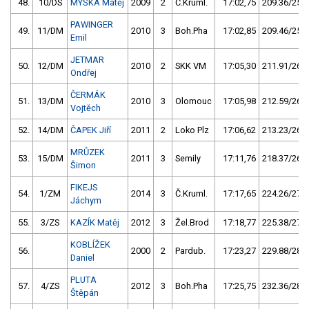
48.
10/DS
MYŠKA Matěj
2009
2
Č.Kruml.
17:02,75
209.36/25,7
PAWINGER
49.
11/DM
2010
3
Boh.Pha
17:02,85
209.46/25,8
Emil
JETMAR
50.
12/DM
2010
2
SKK VM
17:05,30
211.91/26,1
Ondřej
ČERMÁK
51.
13/DM
2010
3
Olomouc
17:05,98
212.59/26,1
Vojtěch
52.
14/DM
ČAPEK Jiří
2011
2
Loko Plz
17:06,62
213.23/26,2
MRŮZEK
53.
15/DM
2011
3
Semily
17:11,76
218.37/26,8
Šimon
FIKEJS
54.
1/ZM
2014
3
Č.Kruml.
17:17,65
224.26/27,6
Jáchym
55.
3/ZS
KAZÍK Matěj
2012
3
Žel.Brod
17:18,77
225.38/27,7
KOBLÍŽEK
56.
2000
2
Pardub.
17:23,27
229.88/28,3
Daniel
PLUTA
57.
4/ZS
2012
3
Boh.Pha
17:25,75
232.36/28,6
Štěpán