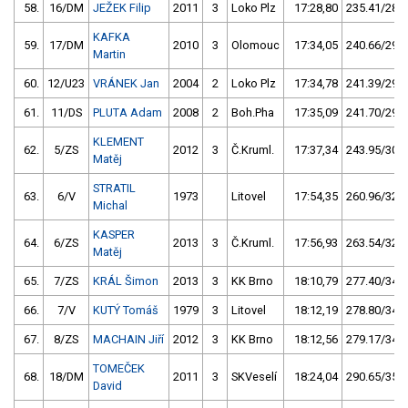
58.
16/DM
JEŽEK Filip
2011
3
Loko Plz
17:28,80
235.41/28,9
KAFKA
59.
17/DM
2010
3
Olomouc
17:34,05
240.66/29,6
Martin
60.
12/U23
VRÁNEK Jan
2004
2
Loko Plz
17:34,78
241.39/29,7
61.
11/DS
PLUTA Adam
2008
2
Boh.Pha
17:35,09
241.70/29,7
KLEMENT
62.
5/ZS
2012
3
Č.Kruml.
17:37,34
243.95/30,0
Matěj
STRATIL
63.
6/V
1973
Litovel
17:54,35
260.96/32,1
Michal
KASPER
64.
6/ZS
2013
3
Č.Kruml.
17:56,93
263.54/32,4
Matěj
65.
7/ZS
KRÁL Šimon
2013
3
KK Brno
18:10,79
277.40/34,1
66.
7/V
KUTÝ Tomáš
1979
3
Litovel
18:12,19
278.80/34,3
67.
8/ZS
MACHAIN Jiří
2012
3
KK Brno
18:12,56
279.17/34,3
TOMEČEK
68.
18/DM
2011
3
SKVeselí
18:24,04
290.65/35,7
David