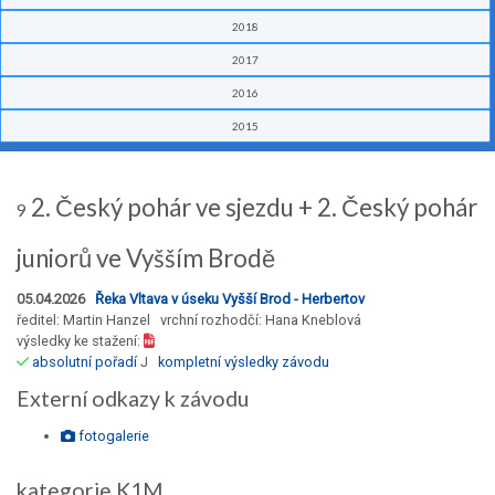
2018
2017
2016
2015
2. Český pohár ve sjezdu + 2. Český pohár
9
juniorů ve Vyšším Brodě
05.04.2026
Řeka Vltava v úseku Vyšší Brod - Herbertov
ředitel: Martin Hanzel vrchní rozhodčí: Hana Kneblová
výsledky ke stažení:
absolutní pořadí
J
kompletní výsledky závodu
Externí odkazy k závodu
fotogalerie
kategorie K1M