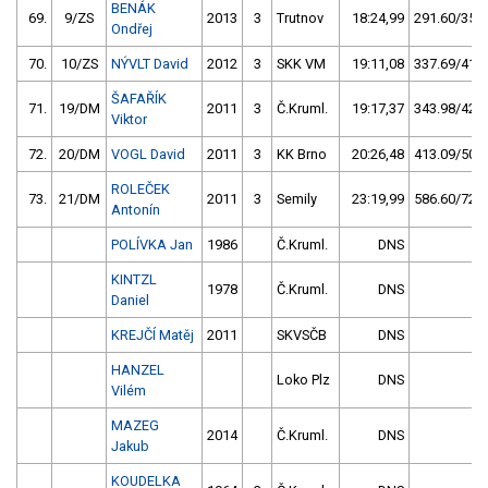
BENÁK
69.
9/ZS
2013
3
Trutnov
18:24,99
291.60/35,8
Ondřej
70.
10/ZS
NÝVLT David
2012
3
SKK VM
19:11,08
337.69/41,5
ŠAFAŘÍK
71.
19/DM
2011
3
Č.Kruml.
19:17,37
343.98/42,3
Viktor
72.
20/DM
VOGL David
2011
3
KK Brno
20:26,48
413.09/50,8
ROLEČEK
73.
21/DM
2011
3
Semily
23:19,99
586.60/72,1
Antonín
POLÍVKA Jan
1986
Č.Kruml.
DNS
KINTZL
1978
Č.Kruml.
DNS
Daniel
KREJČÍ Matěj
2011
SKVSČB
DNS
HANZEL
Loko Plz
DNS
Vilém
MAZEG
2014
Č.Kruml.
DNS
Jakub
KOUDELKA