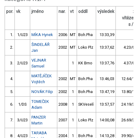
por.
vk
jméno
nar.
vt
oddíl
výsledek
za
vítězem
s / %
1.
1/U23
MÍKA Hynek
2006
MT
Boh.Pha
13:33,39
ŠINDELÁŘ
2.
2002
MT
Loko Plz
13:37,62
4.23/0,5
Jan
VEJNAR
3.
2/U23
1
KK Brno
13:37,76
4.37/0,5
Samuel
MATĚJÍČEK
4.
2002
MT
Boh.Pha
13:46,03
12.64/1,6
Vojtěch
5.
NOVÁK Filip
2002
1
Boh.Pha
13:47,19
13.80/1,7
TOMEČEK
6.
1/DS
2008
1
SKVeselí
13:57,57
24.19/3,0
Adam
PANZER
7.
3/U23
2007
1
Loko Plz
14:00,08
26.69/3,3
Martin
TARABA
8.
4/U23
2004
1
Boh.Pha
14:13,28
39.90/4,9