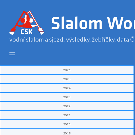
vodní slalom a sjezd: výsledky, žebříčky, data
2026
2025
2024
2023
2022
2021
2020
2019