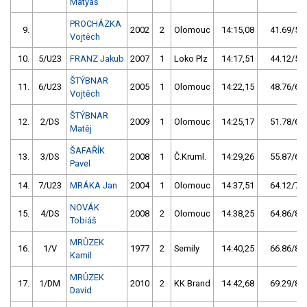
Matyáš
PROCHÁZKA
9.
2002
2
Olomouc
14:15,08
41.69/5,1
Vojtěch
10.
5/U23
FRANZ Jakub
2007
1
Loko Plz
14:17,51
44.12/5,4
ŠTÝBNAR
11.
6/U23
2005
1
Olomouc
14:22,15
48.76/6,0
Vojtěch
ŠTÝBNAR
12.
2/DS
2009
1
Olomouc
14:25,17
51.78/6,4
Matěj
ŠAFAŘÍK
13.
3/DS
2008
1
Č.Kruml.
14:29,26
55.87/6,9
Pavel
14.
7/U23
MRÁKA Jan
2004
1
Olomouc
14:37,51
64.12/7,9
NOVÁK
15.
4/DS
2008
2
Olomouc
14:38,25
64.86/8,0
Tobiáš
MRŮZEK
16.
1/V
1977
2
Semily
14:40,25
66.86/8,2
Kamil
MRŮZEK
17.
1/DM
2010
2
KK Brand
14:42,68
69.29/8,5
David