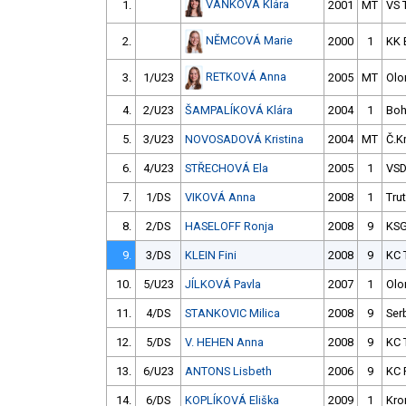
VAŇKOVÁ Klára
1.
2001
MT
VS 
NĚMCOVÁ Marie
2.
2000
1
KK 
RETKOVÁ Anna
3.
1/U23
2005
MT
Ol
4.
2/U23
ŠAMPALÍKOVÁ Klára
2004
1
Boh
5.
3/U23
NOVOSADOVÁ Kristina
2004
MT
Č.K
6.
4/U23
STŘECHOVÁ Ela
2005
1
VS
7.
1/DS
VIKOVÁ Anna
2008
1
Tru
8.
2/DS
HASELOFF Ronja
2008
9
KS
9.
3/DS
KLEIN Fini
2008
9
KC 
10.
5/U23
JÍLKOVÁ Pavla
2007
1
Ol
11.
4/DS
STANKOVIC Milica
2008
9
Ser
12.
5/DS
V. HEHEN Anna
2008
9
KC 
13.
6/U23
ANTONS Lisbeth
2006
9
KC 
14.
6/DS
KOPLÍKOVÁ Eliška
2009
1
Kro