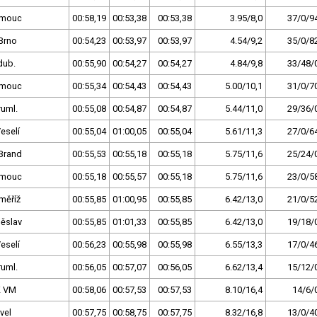
omouc
00:58,19
00:53,38
00:53,38
3.95/8,0
37/0/9
Brno
00:54,23
00:53,97
00:53,97
4.54/9,2
35/0/8
dub.
00:55,90
00:54,27
00:54,27
4.84/9,8
33/48/
omouc
00:55,34
00:54,43
00:54,43
5.00/10,1
31/0/7
ruml.
00:55,08
00:54,87
00:54,87
5.44/11,0
29/36/
eselí
00:55,04
01:00,05
00:55,04
5.61/11,3
27/0/6
Brand
00:55,53
00:55,18
00:55,18
5.75/11,6
25/24/
omouc
00:55,18
00:55,57
00:55,18
5.75/11,6
23/0/5
měříž
00:55,85
01:00,95
00:55,85
6.42/13,0
21/0/5
ěslav
00:55,85
01:01,33
00:55,85
6.42/13,0
19/18/
eselí
00:56,23
00:55,98
00:55,98
6.55/13,3
17/0/4
ruml.
00:56,05
00:57,07
00:56,05
6.62/13,4
15/12/
K VM
00:58,06
00:57,53
00:57,53
8.10/16,4
14/6/
vel
00:57,75
00:58,75
00:57,75
8.32/16,8
13/0/4