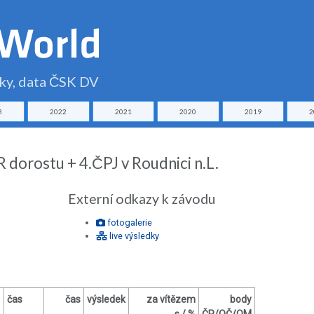
čky, data ČSK DV
3
2022
2021
2020
2019
2
 dorostu + 4.ČPJ v Roudnici n.L.
Externí odkazy k závodu
fotogalerie
live výsledky
čas
čas
výsledek
za vítězem
body