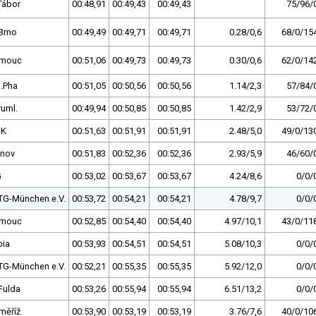
Tábor
00:48,91
00:49,43
00:49,43
75/96/
Brno
00:49,49
00:49,71
00:49,71
0.28/0,6
68/0/15
omouc
00:51,06
00:49,73
00:49,73
0.30/0,6
62/0/14
.Pha
00:51,05
00:50,56
00:50,56
1.14/2,3
57/84/
ruml.
00:49,94
00:50,85
00:50,85
1.42/2,9
53/72/
DK
00:51,63
00:51,91
00:51,91
2.48/5,0
49/0/13
tnov
00:51,83
00:52,36
00:52,36
2.93/5,9
46/60/
G
00:53,02
00:53,67
00:53,67
4.24/8,6
0/0/
TG-München e.V.
00:53,72
00:54,21
00:54,21
4.78/9,7
0/0/
omouc
00:52,85
00:54,40
00:54,40
4.97/10,1
43/0/11
bia
00:53,93
00:54,51
00:54,51
5.08/10,3
0/0/
TG-München e.V.
00:52,21
00:55,35
00:55,35
5.92/12,0
0/0/
Fulda
00:53,26
00:55,94
00:55,94
6.51/13,2
0/0/
měříž
00:53,90
00:53,19
00:53,19
3.76/7,6
40/0/10