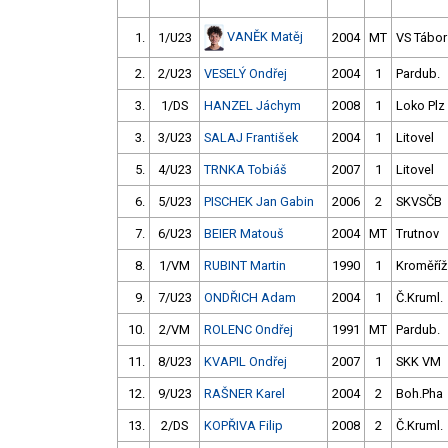
VANĚK Matěj
1.
1/U23
2004
MT
VS Tábor
2.
2/U23
VESELÝ Ondřej
2004
1
Pardub.
3.
1/DS
HANZEL Jáchym
2008
1
Loko Plz
3.
3/U23
SALAJ František
2004
1
Litovel
5.
4/U23
TRNKA Tobiáš
2007
1
Litovel
6.
5/U23
PISCHEK Jan Gabin
2006
2
SKVSČB
7.
6/U23
BEIER Matouš
2004
MT
Trutnov
8.
1/VM
RUBINT Martin
1990
1
Kroměříž
9.
7/U23
ONDŘICH Adam
2004
1
Č.Kruml.
10.
2/VM
ROLENC Ondřej
1991
MT
Pardub.
11.
8/U23
KVAPIL Ondřej
2007
1
SKK VM
12.
9/U23
RAŠNER Karel
2004
2
Boh.Pha
13.
2/DS
KOPŘIVA Filip
2008
2
Č.Kruml.