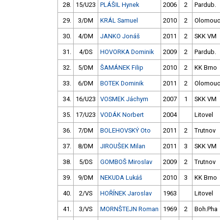
28.
15/U23
PLÁŠIL Hynek
2006
2
Pardub.
29.
3/DM
KRÁL Samuel
2010
2
Olomou
30.
4/DM
JANKO Jonáš
2011
2
SKK VM
31.
4/DS
HOVORKA Dominik
2009
2
Pardub.
32.
5/DM
ŠAMÁNEK Filip
2010
2
KK Brno
33.
6/DM
BOTEK Dominik
2011
2
Olomou
34.
16/U23
VOSMEK Jáchym
2007
1
SKK VM
35.
17/U23
VODÁK Norbert
2004
Litovel
36.
7/DM
BOLEHOVSKÝ Oto
2011
2
Trutnov
37.
8/DM
JIROUŠEK Milan
2011
3
SKK VM
38.
5/DS
GOMBOŠ Miroslav
2009
2
Trutnov
39.
9/DM
NEKUDA Lukáš
2010
3
KK Brno
40.
2/VS
HOŘÍNEK Jaroslav
1963
Litovel
41.
3/VS
MORNŠTEJN Roman
1969
2
Boh.Pha