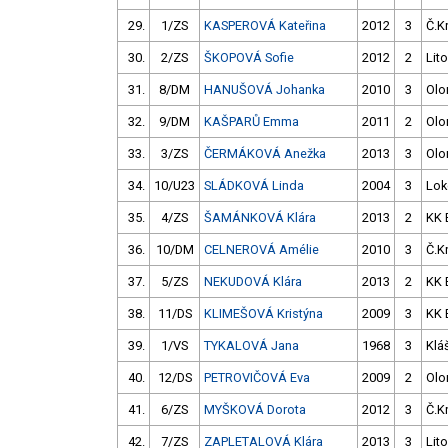
29.
1/ZS
KASPEROVÁ Kateřina
2012
3
Č.K
30.
2/ZS
ŠKOPOVÁ Sofie
2012
2
Lito
31.
8/DM
HANUŠOVÁ Johanka
2010
3
Ol
32.
9/DM
KAŠPARŮ Emma
2011
2
Ol
33.
3/ZS
ČERMÁKOVÁ Anežka
2013
3
Ol
34.
10/U23
SLÁDKOVÁ Linda
2004
3
Lok
35.
4/ZS
ŠAMÁNKOVÁ Klára
2013
2
KK 
36.
10/DM
CELNEROVÁ Amélie
2010
3
Č.K
37.
5/ZS
NEKUDOVÁ Klára
2013
2
KK 
38.
11/DS
KLIMEŠOVÁ Kristýna
2009
3
KK 
39.
1/VS
TYKALOVÁ Jana
1968
3
Kláš
40.
12/DS
PETROVIČOVÁ Eva
2009
2
Ol
41.
6/ZS
MYŠKOVÁ Dorota
2012
3
Č.K
42.
7/ZS
ZAPLETALOVÁ Klára
2013
3
Lito