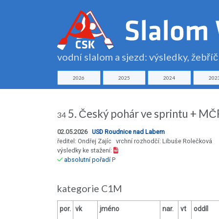
vodní slalom a sjezd: výsledky, žebří
2026
2025
2024
202
5. Český pohár ve sprintu + MČR
34
02.05.2026
USD Roudnice nad Labem
ředitel: Ondřej Zajíc vrchní rozhodčí: Libuše Rolečková
výsledky ke stažení:
absolutní pořadí
P
kategorie C1M
por.
vk
jméno
nar.
vt
oddíl