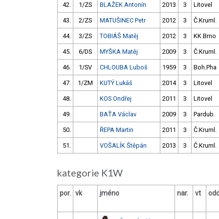
42.
1/ZS
BLAŽEK Antonín
2013
3
Litovel
43.
2/ZS
MATUŠINEC Petr
2012
3
Č.Kruml.
44.
3/ZS
TOBIÁŠ Matěj
2012
3
KK Brno
45.
6/DS
MYŠKA Matěj
2009
3
Č.Kruml.
46.
1/SV
CHLOUBA Luboš
1959
3
Boh.Pha
47.
1/ZM
KUTÝ Lukáš
2014
3
Litovel
48.
KOS Ondřej
2011
3
Litovel
49.
BAŤA Václav
2009
3
Pardub.
50.
ŘEPA Martin
2011
3
Č.Kruml.
51.
VOŠALÍK Štěpán
2013
3
Č.Kruml.
kategorie K1W
por.
vk
jméno
nar.
vt
odd