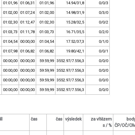
01:01,96
01:06,31
01:01,96
14.94/31,8
0/0/3
01:02,00
01:07,24
01:02,00
14.98/31,9
0/3/0
01:02,30
01:12,47
01:02,30
15.28/32,5
0/0/2
01:03,73
01:11,78
01:03,73
16.71/35,5
0/2/0
01:04,54
00:00,00
01:04,54
17.52/37,3
0/1/0
01:07,98
01:06,82
01:06,82
19.80/42,1
0/0/1
00:00,00
00:00,00
59:59,99
3552.97/7.556,3
0/0/0
00:00,00
00:00,00
59:59,99
3552.97/7.556,3
0/0/0
00:00,00
00:00,00
59:59,99
3552.97/7.556,3
0/0/0
00:00,00
00:00,00
59:59,99
3552.97/7.556,3
0/0/0
íl
čas
čas
výsledek
za vítězem
bod
s / %
ČP/OČ/O