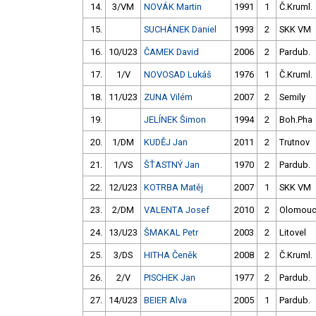
14.
3/VM
NOVÁK Martin
1991
1
Č.Kruml.
15.
SUCHÁNEK Daniel
1993
2
SKK VM
16.
10/U23
ČAMEK David
2006
2
Pardub.
17.
1/V
NOVOSAD Lukáš
1976
1
Č.Kruml.
18.
11/U23
ZUNA Vilém
2007
2
Semily
19.
JELÍNEK Šimon
1994
2
Boh.Pha
20.
1/DM
KUDĚJ Jan
2011
2
Trutnov
21.
1/VS
ŠŤASTNÝ Jan
1970
2
Pardub.
22.
12/U23
KOTRBA Matěj
2007
1
SKK VM
23.
2/DM
VALENTA Josef
2010
2
Olomou
24.
13/U23
ŠMAKAL Petr
2003
2
Litovel
25.
3/DS
HITHA Čeněk
2008
2
Č.Kruml.
26.
2/V
PISCHEK Jan
1977
2
Pardub.
27.
14/U23
BEIER Alva
2005
1
Pardub.