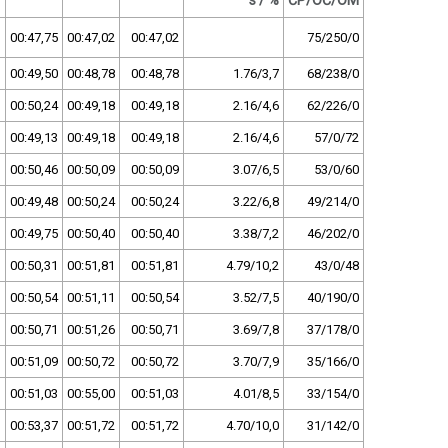
s / %
ČP/OČ/OM
00:47,75
00:47,02
00:47,02
75/250/0
00:49,50
00:48,78
00:48,78
1.76/3,7
68/238/0
00:50,24
00:49,18
00:49,18
2.16/4,6
62/226/0
00:49,13
00:49,18
00:49,18
2.16/4,6
57/0/72
00:50,46
00:50,09
00:50,09
3.07/6,5
53/0/60
00:49,48
00:50,24
00:50,24
3.22/6,8
49/214/0
00:49,75
00:50,40
00:50,40
3.38/7,2
46/202/0
00:50,31
00:51,81
00:51,81
4.79/10,2
43/0/48
00:50,54
00:51,11
00:50,54
3.52/7,5
40/190/0
00:50,71
00:51,26
00:50,71
3.69/7,8
37/178/0
00:51,09
00:50,72
00:50,72
3.70/7,9
35/166/0
00:51,03
00:55,00
00:51,03
4.01/8,5
33/154/0
00:53,37
00:51,72
00:51,72
4.70/10,0
31/142/0