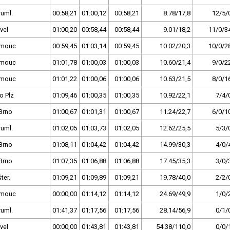
ruml.
00:58,21
01:00,12
00:58,21
8.78/17,8
12/5/
vel
01:00,20
00:58,44
00:58,44
9.01/18,2
11/0/3
omouc
00:59,45
01:03,14
00:59,45
10.02/20,3
10/0/2
omouc
01:01,78
01:00,03
01:00,03
10.60/21,4
9/0/2
omouc
01:01,22
01:00,06
01:00,06
10.63/21,5
8/0/1
o Plz
01:09,46
01:00,35
01:00,35
10.92/22,1
7/4/
Brno
01:00,67
01:01,31
01:00,67
11.24/22,7
6/0/1
ruml.
01:02,05
01:03,73
01:02,05
12.62/25,5
5/3/
Brno
01:08,11
01:04,42
01:04,42
14.99/30,3
4/0/
Brno
01:07,35
01:06,88
01:06,88
17.45/35,3
3/0/
ter.
01:09,21
01:09,89
01:09,21
19.78/40,0
2/2/
omouc
00:00,00
01:14,12
01:14,12
24.69/49,9
1/0/
ruml.
01:41,37
01:17,56
01:17,56
28.14/56,9
0/1/
vel
00:00,00
01:43,81
01:43,81
54.38/110,0
0/0/