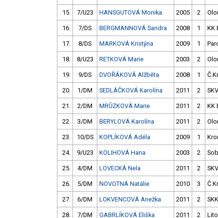
15.
7/U23
HANSGUTOVÁ Monika
2005
2
Ol
16.
7/DS
BERGMANNOVÁ Sandra
2008
1
KK 
17.
8/DS
MARKOVÁ Kristýna
2009
1
Par
18.
8/U23
RETKOVÁ Marie
2003
2
Ol
19.
9/DS
DVOŘÁKOVÁ Alžběta
2008
1
Č.K
20.
1/DM
SEDLÁČKOVÁ Karolína
2011
2
SKV
21.
2/DM
MRŮZKOVÁ Marie
2011
2
KK 
22.
3/DM
BERYLOVÁ Karolína
2011
2
Ol
23.
10/DS
KOPLÍKOVÁ Adéla
2009
1
Kro
24.
9/U23
KOLIHOVÁ Hana
2003
2
Sob
25.
4/DM
LOVECKÁ Nela
2011
2
SKV
26.
5/DM
NOVOTNÁ Natálie
2010
3
Č.K
27.
6/DM
LOKVENCOVÁ Anežka
2011
2
SK
28.
7/DM
GABRLÍKOVÁ Eliška
2011
2
Lito