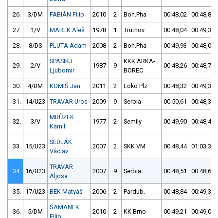
26.
3/DM
FABIÁN Filip
2010
2
Boh.Pha
00:48,02
00:48,85
27.
1/V
MAREK Aleš
1978
1
Trutnov
00:48,04
00:49,34
28.
8/DS
PLUTA Adam
2008
2
Boh.Pha
00:49,93
00:48,04
SPASIKJ
KKK ARKA-
29.
2/V
1987
9
00:48,26
00:48,79
Ljubomir
BOREC
30.
4/DM
KOMIŠ Jan
2011
2
Loko Plz
00:48,32
00:49,33
31.
14/U23
TRAVAR Uros
2009
9
Serbia
00:50,61
00:48,36
MRŮZEK
32.
3/V
1977
2
Semily
00:49,90
00:48,42
Kamil
SEDLÁK
33.
15/U23
2007
2
SKK VM
00:48,44
01:03,36
Václav
TRAVAR
34.
16/U23
2007
9
Serbia
00:48,51
00:48,65
Aljosa
35.
17/U23
BEK Matyáš
2006
2
Pardub.
00:48,84
00:49,37
ŠAMÁNEK
36.
5/DM
2010
2
KK Brno
00:49,21
00:49,05
Filip