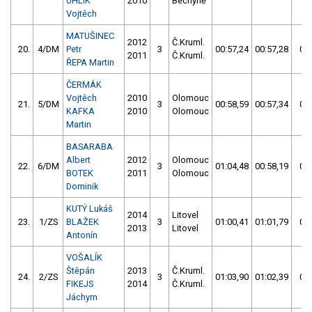
UHLÍK
2010
Bechyně
Vojtěch
MATUŠINEC
2012
Č.Kruml.
20.
4/DM
Petr
3
00:57,24
00:57,28
00:
2011
Č.Kruml.
ŘEPA Martin
ČERMÁK
Vojtěch
2010
Olomouc
21.
5/DM
3
00:58,59
00:57,34
00:
KAFKA
2010
Olomouc
Martin
BASARABA
Albert
2012
Olomouc
22.
6/DM
3
01:04,48
00:58,19
00:
BOTEK
2011
Olomouc
Dominik
KUTÝ Lukáš
2014
Litovel
23.
1/ZS
BLAŽEK
3
01:00,41
01:01,79
01:
2013
Litovel
Antonín
VOŠALÍK
Štěpán
2013
Č.Kruml.
24.
2/ZS
3
01:03,90
01:02,39
01:
FIKEJS
2014
Č.Kruml.
Jáchym