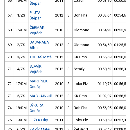
66.
15/DM
2011
Č.Kruml.
00:53,16
00:00,00
Štěpán
PLUTA
67.
1/ZS
2012
3
Boh.Pha
00:53,64
00:54,68
Štěpán
ČERMÁK
68.
16/DM
2010
3
Olomouc
00:54,23
00:55,94
Vojtěch
BASARABA
69.
2/ZS
2012
3
Olomouc
00:54,69
01:25,50
Albert
70.
3/ZS
TOBIÁŠ Matěj
2012
3
KK Brno
00:56,69
00:56,01
SLAVÍK
71.
4/ZS
2012
3
Semily
00:58,62
00:56,31
Vojtěch
MARTÍNEK
72.
17/DM
2010
3
Loko Plz
01:19,76
00:56,57
Ondřej
73.
5/ZS
MACHAIN Jiří
2012
3
KK Brno
01:02,97
00:56,59
SÝKORA
74.
18/DM
2010
3
Boh.Pha
00:56,95
00:58,07
Ondřej
75.
19/DM
JEŽEK Filip
2011
3
Loko Plz
00:58,59
00:57,35
76.
6/ZS
KAZÍK Matěj
2012
3
Žel.Brod
00:57,47
01:08,03