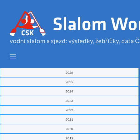
vodní slalom a sjezd: výsledky, žebříčky, data
2026
2025
2024
2023
2022
2021
2020
2019