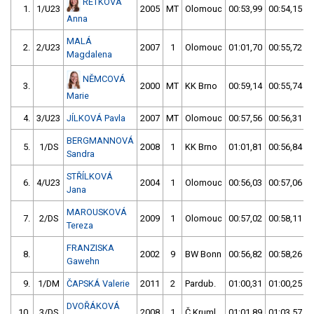
RETKOVÁ
1.
1/U23
2005
MT
Olomouc
00:53,99
00:54,15
Anna
MALÁ
2.
2/U23
2007
1
Olomouc
01:01,70
00:55,72
Magdalena
NĚMCOVÁ
3.
2000
MT
KK Brno
00:59,14
00:55,74
Marie
4.
3/U23
JÍLKOVÁ Pavla
2007
MT
Olomouc
00:57,56
00:56,31
BERGMANNOVÁ
5.
1/DS
2008
1
KK Brno
01:01,81
00:56,84
Sandra
STŘÍLKOVÁ
6.
4/U23
2004
1
Olomouc
00:56,03
00:57,06
Jana
MAROUSKOVÁ
7.
2/DS
2009
1
Olomouc
00:57,02
00:58,11
Tereza
FRANZISKA
8.
2002
9
BW Bonn
00:56,82
00:58,26
Gawehn
9.
1/DM
ČAPSKÁ Valerie
2011
2
Pardub.
01:00,31
01:00,25
DVOŘÁKOVÁ
10.
3/DS
2008
1
Č.Kruml.
01:01,89
01:03,57