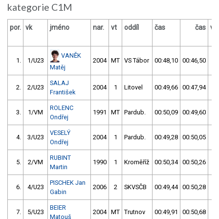
kategorie C1M
por.
vk
jméno
nar.
vt
oddíl
čas
čas
vý
VANĚK
1.
1/U23
2004
MT
VS Tábor
00:48,10
00:46,50
0
Matěj
SALAJ
2.
2/U23
2004
1
Litovel
00:49,66
00:47,94
0
František
ROLENC
3.
1/VM
1991
MT
Pardub.
00:50,09
00:49,60
0
Ondřej
VESELÝ
4.
3/U23
2004
1
Pardub.
00:49,28
00:50,05
0
Ondřej
RUBINT
5.
2/VM
1990
1
Kroměříž
00:50,34
00:50,26
0
Martin
PISCHEK Jan
6.
4/U23
2006
2
SKVSČB
00:49,44
00:50,28
0
Gabin
BEIER
7.
5/U23
2004
MT
Trutnov
00:49,91
00:50,68
0
Matouš