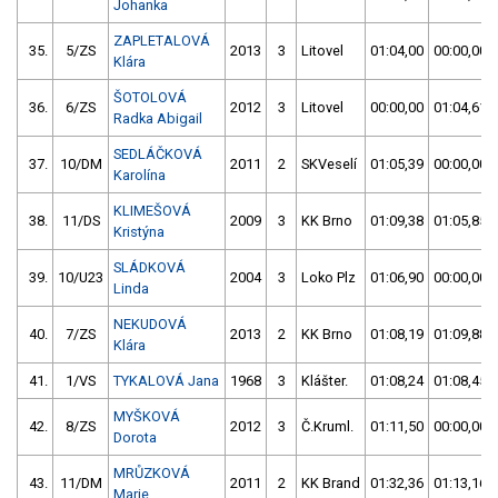
Johanka
ZAPLETALOVÁ
35.
5/ZS
2013
3
Litovel
01:04,00
00:00,00
Klára
ŠOTOLOVÁ
36.
6/ZS
2012
3
Litovel
00:00,00
01:04,61
Radka Abigail
SEDLÁČKOVÁ
37.
10/DM
2011
2
SKVeselí
01:05,39
00:00,00
Karolína
KLIMEŠOVÁ
38.
11/DS
2009
3
KK Brno
01:09,38
01:05,85
Kristýna
SLÁDKOVÁ
39.
10/U23
2004
3
Loko Plz
01:06,90
00:00,00
Linda
NEKUDOVÁ
40.
7/ZS
2013
2
KK Brno
01:08,19
01:09,88
Klára
41.
1/VS
TYKALOVÁ Jana
1968
3
Klášter.
01:08,24
01:08,45
MYŠKOVÁ
42.
8/ZS
2012
3
Č.Kruml.
01:11,50
00:00,00
Dorota
MRŮZKOVÁ
43.
11/DM
2011
2
KK Brand
01:32,36
01:13,16
Marie