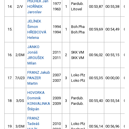
PISCHEK Jan
1977
Pardub.
14.
2/V
HOŘÍNEK
1
00:53,87
00:55,38
00:
1963
Litovel
Jaroslav
JELÍNEK
Šimon
1994
Boh.Pha
15.
1
00:59,69
00:54,49
00:
HŘEBCOVÁ
1994
Boh.Pha
Helena
JANKO
Jonáš
2011
SKK VM
16.
2/DM
2
00:56,02
00:55,15
00:
JIROUŠEK
2011
SKK VM
Milan
FRANZ Jakub
2007
Loko Plz
17.
7/U23
PANZER
3
00:55,35
00:00,00
00:
2007
Loko Plz
Martin
HOVORKA
Dominik
2009
Pardub.
18.
3/DS
3
00:55,40
00:55,54
00:
KONVALINKA
2009
Pardub.
Štěpán
FRANZ
Tadeáš
2010
Loko Plz
19.
3/DM
3
00:56,14
00:56,96
00: