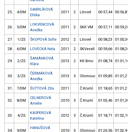
GABRLÍKOVÁ
25.
4/DM
2011
2
Litovel
00:57,44
00:56,87
Eliška
LOKVENCOVÁ
26.
5/DM
2011
2
SKK VM
00:57,11
00:59,28
Anežka
27.
1/ZS
ŠKOPOVÁ Sofie
2012
2
Litovel
00:58,23
01:00,36
28.
6/DM
LOVECKÁ Nela
2011
2
SKVeselí
00:59,66
01:08,26
ŠAMÁNKOVÁ
29.
2/ZS
2013
2
KK Brno
01:08,74
01:01,16
Klára
ČERMÁKOVÁ
30.
3/ZS
2013
3
Olomouc
01:09,85
01:01,21
Anežka
31.
7/DM
ŠUTTOVÁ Zita
2011
Č.Kruml.
01:18,65
01:01,21
CELNEROVÁ
32.
8/DM
2010
3
Č.Kruml.
01:03,46
01:01,30
Amélie
KASPEROVÁ
33.
4/ZS
2012
3
Č.Kruml.
01:18,71
01:02,18
Kateřina
HANUŠOVÁ
34.
9/DM
2010
3
Olomouc
01:26,56
01:02,94