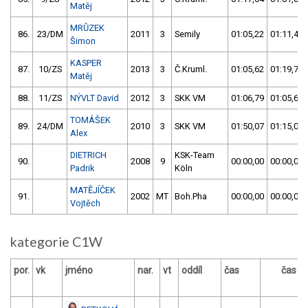
Matěj
MRŮZEK
86.
23/DM
2011
3
Semily
01:05,22
01:11,47
Šimon
KASPER
87.
10/ZS
2013
3
Č.Kruml.
01:05,62
01:19,75
Matěj
88.
11/ZS
NÝVLT David
2012
3
SKK VM
01:06,79
01:05,64
TOMÁŠEK
89.
24/DM
2010
3
SKK VM
01:50,07
01:15,00
Alex
DIETRICH
KSK-Team
90.
2008
9
00:00,00
00:00,00
Padrik
Köln
MATĚJÍČEK
91.
2002
MT
Boh.Pha
00:00,00
00:00,00
Vojtěch
kategorie C1W
por.
vk
jméno
nar.
vt
oddíl
čas
čas
v