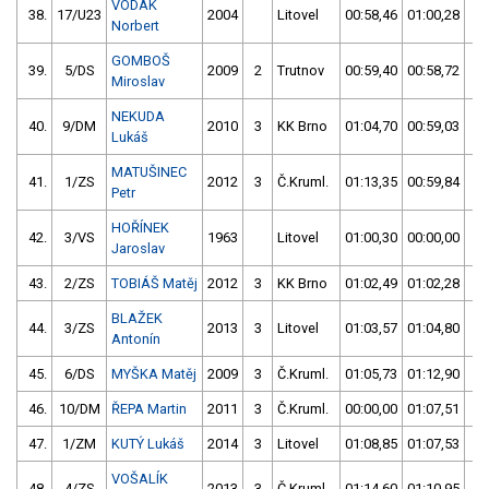
VODÁK
38.
17/U23
2004
Litovel
00:58,46
01:00,28
0
Norbert
GOMBOŠ
39.
5/DS
2009
2
Trutnov
00:59,40
00:58,72
0
Miroslav
NEKUDA
40.
9/DM
2010
3
KK Brno
01:04,70
00:59,03
0
Lukáš
MATUŠINEC
41.
1/ZS
2012
3
Č.Kruml.
01:13,35
00:59,84
0
Petr
HOŘÍNEK
42.
3/VS
1963
Litovel
01:00,30
00:00,00
0
Jaroslav
43.
2/ZS
TOBIÁŠ Matěj
2012
3
KK Brno
01:02,49
01:02,28
0
BLAŽEK
44.
3/ZS
2013
3
Litovel
01:03,57
01:04,80
0
Antonín
45.
6/DS
MYŠKA Matěj
2009
3
Č.Kruml.
01:05,73
01:12,90
0
46.
10/DM
ŘEPA Martin
2011
3
Č.Kruml.
00:00,00
01:07,51
0
47.
1/ZM
KUTÝ Lukáš
2014
3
Litovel
01:08,85
01:07,53
0
VOŠALÍK
48.
4/ZS
2013
3
Č.Kruml.
01:14,60
01:10,95
0