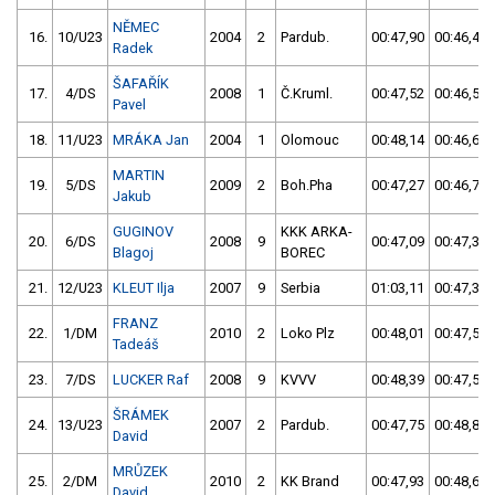
NĚMEC
16.
10/U23
2004
2
Pardub.
00:47,90
00:46,45
Radek
ŠAFAŘÍK
17.
4/DS
2008
1
Č.Kruml.
00:47,52
00:46,51
Pavel
18.
11/U23
MRÁKA Jan
2004
1
Olomouc
00:48,14
00:46,67
MARTIN
19.
5/DS
2009
2
Boh.Pha
00:47,27
00:46,70
Jakub
GUGINOV
KKK ARKA-
20.
6/DS
2008
9
00:47,09
00:47,31
Blagoj
BOREC
21.
12/U23
KLEUT Ilja
2007
9
Serbia
01:03,11
00:47,35
FRANZ
22.
1/DM
2010
2
Loko Plz
00:48,01
00:47,53
Tadeáš
23.
7/DS
LUCKER Raf
2008
9
KVVV
00:48,39
00:47,53
ŠRÁMEK
24.
13/U23
2007
2
Pardub.
00:47,75
00:48,81
David
MRŮZEK
25.
2/DM
2010
2
KK Brand
00:47,93
00:48,69
David