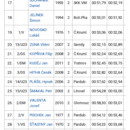
SUCHÁNEK
17.
1993
2
SKK VM
00:51,79
00:52,19
0
Daniel
JELÍNEK
18.
1994
2
Boh.Pha
00:53,01
00:51,92
0
Šimon
NOVOSAD
19.
1/V
1976
1
Č.Kruml.
00:53,06
00:52,06
0
Lukáš
20.
13/U23
ZUNA Vilém
2007
2
Semily
00:52,15
00:52,89
0
21.
2/DS
KOPŘIVA Filip
2008
2
Č.Kruml.
00:52,34
00:52,69
0
22.
1/DM
KUDĚJ Jan
2011
2
Trutnov
00:52,45
00:53,75
0
23.
3/DS
HITHA Čeněk
2008
2
Č.Kruml.
00:52,82
00:52,64
0
24.
14/U23
PLÁŠIL Hynek
2006
2
Pardub.
00:57,62
00:52,94
0
25.
15/U23
ŠMAKAL Petr
2003
2
Litovel
00:54,28
00:53,00
0
VALENTA
26.
2/DM
2010
2
Olomouc
00:58,30
00:53,01
0
Josef
27.
2/V
PISCHEK Jan
1977
2
Pardub.
00:54,12
00:53,46
0
28.
1/VS
ŠŤASTNÝ Jan
1970
2
Pardub.
00:54,33
00:53,68
0