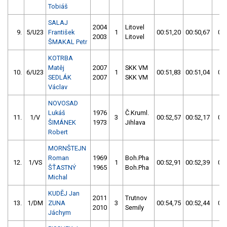
Tobiáš
SALAJ
2004
Litovel
9.
5/U23
František
1
00:51,20
00:50,67
00:
2003
Litovel
ŠMAKAL Petr
KOTRBA
Matěj
2007
SKK VM
10.
6/U23
1
00:51,83
00:51,04
00:
SEDLÁK
2007
SKK VM
Václav
NOVOSAD
Lukáš
1976
Č.Kruml.
11.
1/V
3
00:52,57
00:52,17
00:
ŠIMÁNEK
1973
Jihlava
Robert
MORNŠTEJN
Roman
1969
Boh.Pha
12.
1/VS
1
00:52,91
00:52,39
00:
ŠŤASTNÝ
1965
Boh.Pha
Michal
KUDĚJ Jan
2011
Trutnov
13.
1/DM
ZUNA
3
00:54,75
00:52,44
00:
2010
Semily
Jáchym