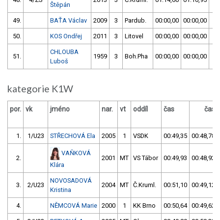
Štěpán
49.
BAŤA Václav
2009
3
Pardub.
00:00,00
00:00,00
5
50.
KOS Ondřej
2011
3
Litovel
00:00,00
00:00,00
5
CHLOUBA
51.
1959
3
Boh.Pha
00:00,00
00:00,00
5
Luboš
kategorie K1W
por.
vk
jméno
nar.
vt
oddíl
čas
čas
1.
1/U23
STŘECHOVÁ Ela
2005
1
VSDK
00:49,35
00:48,78
VAŇKOVÁ
2.
2001
MT
VS Tábor
00:49,93
00:48,92
Klára
NOVOSADOVÁ
3.
2/U23
2004
MT
Č.Kruml.
00:51,10
00:49,12
Kristina
4.
NĚMCOVÁ Marie
2000
1
KK Brno
00:50,64
00:49,62