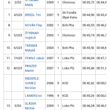
ŠTÝBNAR
6.
2/DS
2009
1
Olomouc
00:45,72
00:44,42
Matěj
SV Forelle
7.
4/U23
BRIEDL Tim
2007
9
00:44,96
00:45,42
Styer Kanu
8.
NOVÁK Filip
2002
1
Boh.Pha
00:45,55
00:46,28
ŠTÝBNAR
9.
5/U23
2005
1
Olomouc
00:45,74
00:46,76
Vojtěch
TARABA
10.
6/U23
2004
1
Boh.Pha
00:45,92
00:46,89
Matyáš
11.
7/U23
FRANZ Jakub
2007
1
Loko Plz
00:46,04
00:47,16
PANZER
12.
8/U23
2007
1
Loko Plz
00:45,46
00:51,56
Martin
NIEDERLE-
GOMEZ
2006
9
KCD
00:42,62
00:00,00
Nicolas
LAMERS Ivo
1996
9
KCD
00:45,26
00:00,00
SLÁDEK
15.
3/DS
2009
1
Loko Plz
00:46,28
00:46,51
Michal