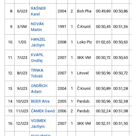
RAŠNER
8.
6/U23
2004
2
Boh.Pha
00:49,89
00:50,86
0
Karel
NOVÁK
9.
3/VM
1991
1
Č.Kruml.
00:50,45
00:51,36
0
Martin
HANZEL
10.
1/DS
2008
1
Loko Plz
01:02,65
00:50,63
0
Jáchym
KVAPIL
11.
7/U23
2007
1
SKK VM
00:50,72
00:50,65
0
Ondřej
TRNKA
12.
8/U23
2007
1
Litovel
00:50,96
00:50,72
0
Tobiáš
ONDŘICH
13.
9/U23
2004
1
Č.Kruml.
00:50,89
00:51,28
0
Adam
14.
10/U23
BEIER Alva
2005
1
Pardub.
00:50,96
00:52,38
0
15.
11/U23
ČAMEK David
2006
2
Pardub.
00:52,24
00:51,08
0
VOSMEK
16.
12/U23
2007
1
SKK VM
00:52,51
00:51,50
0
Jáchym