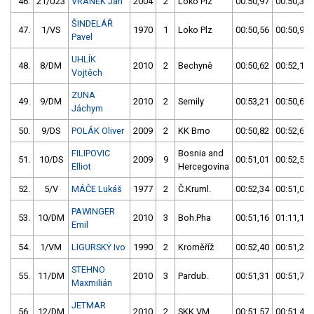
46.
21/U23
VRÁNEK Jan
2004
2
Loko Plz
00:50,97
00:50,36
ŠINDELÁŘ
47.
1/VS
1970
1
Loko Plz
00:50,56
00:50,93
Pavel
UHLÍK
48.
8/DM
2010
2
Bechyně
00:50,62
00:52,15
Vojtěch
ZUNA
49.
9/DM
2010
2
Semily
00:53,21
00:50,68
Jáchym
50.
9/DS
POLÁK Oliver
2009
2
KK Brno
00:50,82
00:52,62
FILIPOVIC
Bosnia and
51.
10/DS
2009
9
00:51,01
00:52,54
Elliot
Hercegovina
52.
5/V
MÁČE Lukáš
1977
2
Č.Kruml.
00:52,34
00:51,04
PAWINGER
53.
10/DM
2010
3
Boh.Pha
00:51,16
01:11,17
Emil
54.
1/VM
LIGURSKÝ Ivo
1990
2
Kroměříž
00:52,40
00:51,27
STEHNO
55.
11/DM
2010
3
Pardub.
00:51,31
00:51,79
Maxmilián
JETMAR
56.
12/DM
2010
2
SKK VM
00:51,57
00:51,42