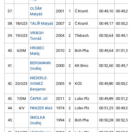
OLŠÁK
37.
2001
1
Č.Kruml.
00:49,10
00:49,23
Matyáš
38.
18/U23
TALÍŘ Matyáš
2007
2
Č.Kruml.
00:49,17
00:50,23
VIRÁGH
39.
19/U23
2004
2
Třebech.
00:50,64
00:49,18
Tomáš
HRUBEC
40.
6/DM
2010
2
Boh.Pha
00:49,64
01:01,97
Matěj
BERGMANN
41.
2000
2
KK Brno
00:52,60
00:49,79
Ondřej
NIEDERLE-
42.
20/U23
GOMEZ
2005
9
KCD
00:49,80
00:00,00
Benjamin
43.
7/DM
ČAPEK Jiří
2011
2
Loko Plz
00:49,89
00:51,28
44.
4/V
PANZER Aleš
1974
2
Loko Plz
00:51,25
00:49,92
SMOLKA
45.
1994
2
Boh.Pha
00:50,28
00:52,97
Ondřej