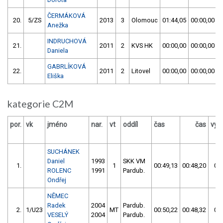
ČERMÁKOVÁ
20.
5/ZS
2013
3
Olomouc
01:44,05
00:00,00
Anežka
INDRUCHOVÁ
21.
2011
2
KVS HK
00:00,00
00:00,00
Daniela
GABRLÍKOVÁ
22.
2011
2
Litovel
00:00,00
00:00,00
Eliška
kategorie C2M
por.
vk
jméno
nar.
vt
oddíl
čas
čas
výs
SUCHÁNEK
Daniel
1993
SKK VM
1.
1
00:49,13
00:48,20
00:
ROLENC
1991
Pardub.
Ondřej
NĚMEC
Radek
2004
Pardub.
2.
1/U23
MT
00:50,22
00:48,32
00:
VESELÝ
2004
Pardub.