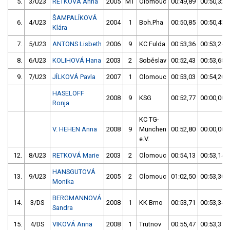
5.
3/U23
RETKOVÁ Anna
2005
MT
Olomouc
00:49,89
00:50,32
ŠAMPALÍKOVÁ
6.
4/U23
2004
1
Boh.Pha
00:50,85
00:50,43
Klára
7.
5/U23
ANTONS Lisbeth
2006
9
KC Fulda
00:53,36
00:53,24
8.
6/U23
KOLIHOVÁ Hana
2003
2
Soběslav
00:52,43
00:53,68
9.
7/U23
JÍLKOVÁ Pavla
2007
1
Olomouc
00:53,03
00:54,20
HASELOFF
2008
9
KSG
00:52,77
00:00,00
Ronja
KC TG-
V. HEHEN Anna
2008
9
München
00:52,80
00:00,00
e.V.
12.
8/U23
RETKOVÁ Marie
2003
2
Olomouc
00:54,13
00:53,14
HANSGUTOVÁ
13.
9/U23
2005
2
Olomouc
01:02,50
00:53,30
Monika
BERGMANNOVÁ
14.
3/DS
2008
1
KK Brno
00:53,71
00:53,34
Sandra
15.
4/DS
VIKOVÁ Anna
2008
1
Trutnov
00:55,47
00:53,37