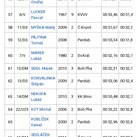
Ondřej
LUCKER
57.
6/V
1967
9
KVVV
00:53,46
00:51,43
Pascal
58.
11/DS
MYŠKA Matěj
2009
2
Č.Kruml.
00:51,67
00:52,51
PAJTINA
59.
12/DS
2008
Pardub.
00:55,34
00:51,86
Tomáš
MAREK
60.
7/V
1980
2
Dv.Král.
00:52,16
00:52,74
Lukáš
61.
13/DM
SEIDL Marek
2010
3
Boh.Pha
00:52,31
00:52,72
KONVALINKA
62.
13/DS
2009
2
Pardub.
00:53,06
00:52,44
Štěpán
NEKUDA
63.
14/DM
2010
3
KK Brno
00:55,48
00:52,73
Lukáš
64.
22/U23
KOT Michal
2006
2
Boh.Pha
00:53,22
00:52,80
KOBLÍŽEK
65.
2000
2
Pardub.
00:52,96
00:52,86
Daniel
SEDLÁČEK