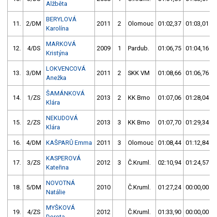
Alžběta
BERYLOVÁ
11.
2/DM
2011
2
Olomouc
01:02,37
01:03,01
Karolína
MARKOVÁ
12.
4/DS
2009
1
Pardub.
01:06,75
01:04,16
Kristýna
LOKVENCOVÁ
13.
3/DM
2011
2
SKK VM
01:08,66
01:06,76
Anežka
ŠAMÁNKOVÁ
14.
1/ZS
2013
2
KK Brno
01:07,06
01:28,04
Klára
NEKUDOVÁ
15.
2/ZS
2013
3
KK Brno
01:07,70
01:29,34
Klára
16.
4/DM
KAŠPARŮ Emma
2011
3
Olomouc
01:08,44
01:12,84
KASPEROVÁ
17.
3/ZS
2012
3
Č.Kruml.
02:10,94
01:24,57
Kateřina
NOVOTNÁ
18.
5/DM
2010
Č.Kruml.
01:27,24
00:00,00
Natálie
MYŠKOVÁ
19.
4/ZS
2012
Č.Kruml.
01:33,90
00:00,00
Dorota