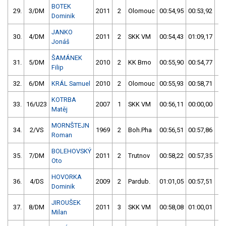
BOTEK
29.
3/DM
2011
2
Olomouc
00:54,95
00:53,92
0
Dominik
JANKO
30.
4/DM
2011
2
SKK VM
00:54,43
01:09,17
0
Jonáš
ŠAMÁNEK
31.
5/DM
2010
2
KK Brno
00:55,90
00:54,77
0
Filip
32.
6/DM
KRÁL Samuel
2010
2
Olomouc
00:55,93
00:58,71
0
KOTRBA
33.
16/U23
2007
1
SKK VM
00:56,11
00:00,00
0
Matěj
MORNŠTEJN
34.
2/VS
1969
2
Boh.Pha
00:56,51
00:57,86
0
Roman
BOLEHOVSKÝ
35.
7/DM
2011
2
Trutnov
00:58,22
00:57,35
0
Oto
HOVORKA
36.
4/DS
2009
2
Pardub.
01:01,05
00:57,51
0
Dominik
JIROUŠEK
37.
8/DM
2011
3
SKK VM
00:58,08
01:00,01
0
Milan