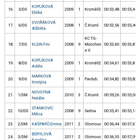
KOPLÍKOVÁ
16.
5/DS
2009
1
Kroměříž
00:53,48
00:55,44
Eliška
DVOŘÁKOVÁ
17.
6/DS
2008
1
Č.Kruml.
00:53,56
00:55,40
Alžběta
KC TG-
18.
7/DS
KLEIN Fini
2008
9
München
00:53,60
00:53,87
e.V.
KOPLÍKOVÁ
19.
8/DS
2009
1
Kroměříž
00:54,61
00:53,81
Adéla
MARKOVÁ
20.
9/DS
2009
1
Pardub.
00:54,82
00:55,82
Kristýna
NOVOTNÁ
21.
1/DM
2010
3
Č.Kruml.
00:59,26
00:55,08
Natálie
STANKOVIC
22.
10/DS
2008
9
Serbia
00:55,41
00:55,15
Milica
23.
2/DM
KAŠPARŮ Emma
2011
2
Olomouc
00:56,44
00:57,67
BERYLOVÁ
24.
3/DM
2011
2
Olomouc
00:56,55
00:57,09
Karolína