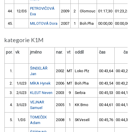
PETROVIČOVÁ
44.
12/DS
2009
2
Olomouc
01:17,30
01:23,25
Eva
45.
MILOTOVÁ Dora
2007
1
Boh.Pha
00:00,00
00:00,00
kategorie K1M
por.
vk
jméno
nar.
vt
oddíl
čas
čas
ŠINDELÁŘ
1.
2002
MT
Loko Plz
00:43,64
00:43,22
Jan
2.
1/U23
MÍKA Hynek
2006
MT
Boh.Pha
00:43,54
00:43,28
3.
2/U23
KLEUT Neven
2003
9
Serbia
00:45,53
00:44,10
VEJNAR
4.
3/U23
2005
1
KK Brno
00:44,61
00:44,19
Samuel
TOMEČEK
5.
1/DS
2008
1
SKVeselí
00:45,76
00:44,33
Adam