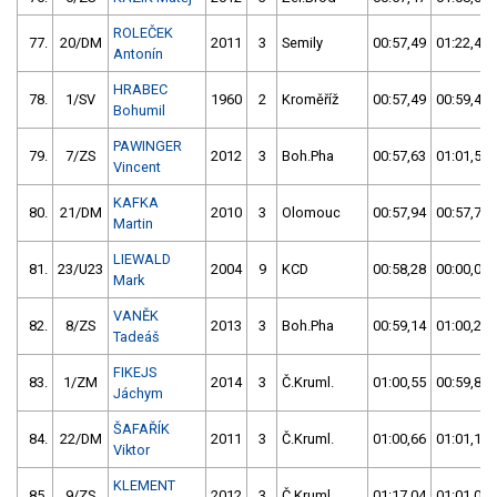
ROLEČEK
77.
20/DM
2011
3
Semily
00:57,49
01:22,48
Antonín
HRABEC
78.
1/SV
1960
2
Kroměříž
00:57,49
00:59,45
Bohumil
PAWINGER
79.
7/ZS
2012
3
Boh.Pha
00:57,63
01:01,56
Vincent
KAFKA
80.
21/DM
2010
3
Olomouc
00:57,94
00:57,71
Martin
LIEWALD
81.
23/U23
2004
9
KCD
00:58,28
00:00,00
Mark
VANĚK
82.
8/ZS
2013
3
Boh.Pha
00:59,14
01:00,24
Tadeáš
FIKEJS
83.
1/ZM
2014
3
Č.Kruml.
01:00,55
00:59,87
Jáchym
ŠAFAŘÍK
84.
22/DM
2011
3
Č.Kruml.
01:00,66
01:01,10
Viktor
KLEMENT
85.
9/ZS
2012
3
Č.Kruml.
01:17,04
01:01,07