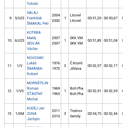
Tobiáš
SALAJ
2004
Litovel
9.
5/U23
František
1
00:51,20
00:50,67
00:
2003
Litovel
ŠMAKAL Petr
KOTRBA
Matěj
2007
SKK VM
10.
6/U23
1
00:51,83
00:51,04
00:
SEDLÁK
2007
SKK VM
Václav
NOVOSAD
Lukáš
1976
Č.Kruml.
11.
1/V
3
00:52,57
00:52,17
00:
ŠIMÁNEK
1973
Jihlava
Robert
MORNŠTEJN
Roman
1969
Boh.Pha
12.
1/VS
1
00:52,91
00:52,39
00:
ŠŤASTNÝ
1965
Boh.Pha
Michal
KUDĚJ Jan
2011
Trutnov
13.
1/DM
ZUNA
3
00:54,75
00:52,44
00:
2010
Semily
Jáchym