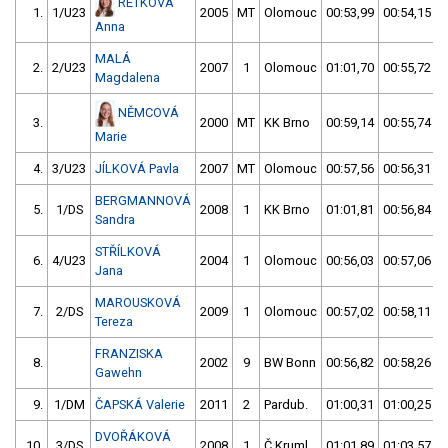
RETKOVÁ
1.
1/U23
2005
MT
Olomouc
00:53,99
00:54,15
Anna
MALÁ
2.
2/U23
2007
1
Olomouc
01:01,70
00:55,72
Magdalena
NĚMCOVÁ
3.
2000
MT
KK Brno
00:59,14
00:55,74
Marie
4.
3/U23
JÍLKOVÁ Pavla
2007
MT
Olomouc
00:57,56
00:56,31
BERGMANNOVÁ
5.
1/DS
2008
1
KK Brno
01:01,81
00:56,84
Sandra
STŘÍLKOVÁ
6.
4/U23
2004
1
Olomouc
00:56,03
00:57,06
Jana
MAROUSKOVÁ
7.
2/DS
2009
1
Olomouc
00:57,02
00:58,11
Tereza
FRANZISKA
8.
2002
9
BW Bonn
00:56,82
00:58,26
Gawehn
9.
1/DM
ČAPSKÁ Valerie
2011
2
Pardub.
01:00,31
01:00,25
DVOŘÁKOVÁ
10.
3/DS
2008
1
Č.Kruml.
01:01,89
01:03,57