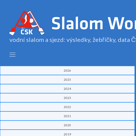
vodní slalom a sjezd: výsledky, žebříčky, data
2026
2025
2024
2023
2022
2021
2020
2019