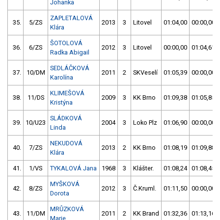
Johanka
ZAPLETALOVÁ
35.
5/ZS
2013
3
Litovel
01:04,00
00:00,00
Klára
ŠOTOLOVÁ
36.
6/ZS
2012
3
Litovel
00:00,00
01:04,61
Radka Abigail
SEDLÁČKOVÁ
37.
10/DM
2011
2
SKVeselí
01:05,39
00:00,00
Karolína
KLIMEŠOVÁ
38.
11/DS
2009
3
KK Brno
01:09,38
01:05,85
Kristýna
SLÁDKOVÁ
39.
10/U23
2004
3
Loko Plz
01:06,90
00:00,00
Linda
NEKUDOVÁ
40.
7/ZS
2013
2
KK Brno
01:08,19
01:09,88
Klára
41.
1/VS
TYKALOVÁ Jana
1968
3
Klášter.
01:08,24
01:08,45
MYŠKOVÁ
42.
8/ZS
2012
3
Č.Kruml.
01:11,50
00:00,00
Dorota
MRŮZKOVÁ
43.
11/DM
2011
2
KK Brand
01:32,36
01:13,16
Marie