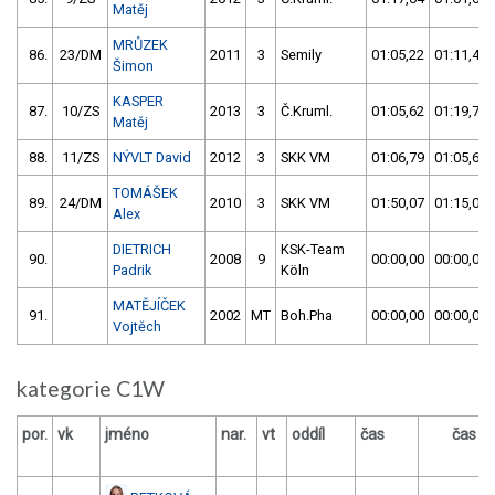
Matěj
MRŮZEK
86.
23/DM
2011
3
Semily
01:05,22
01:11,47
Šimon
KASPER
87.
10/ZS
2013
3
Č.Kruml.
01:05,62
01:19,75
Matěj
88.
11/ZS
NÝVLT David
2012
3
SKK VM
01:06,79
01:05,64
TOMÁŠEK
89.
24/DM
2010
3
SKK VM
01:50,07
01:15,00
Alex
DIETRICH
KSK-Team
90.
2008
9
00:00,00
00:00,00
Padrik
Köln
MATĚJÍČEK
91.
2002
MT
Boh.Pha
00:00,00
00:00,00
Vojtěch
kategorie C1W
por.
vk
jméno
nar.
vt
oddíl
čas
čas
v