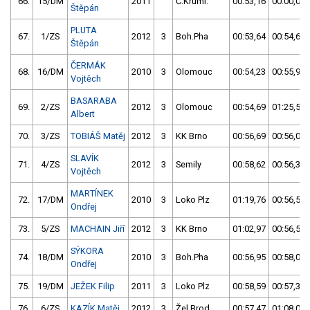
66.
15/DM
2011
Č.Kruml.
00:53,16
00:00,00
Štěpán
PLUTA
67.
1/ZS
2012
3
Boh.Pha
00:53,64
00:54,68
Štěpán
ČERMÁK
68.
16/DM
2010
3
Olomouc
00:54,23
00:55,94
Vojtěch
BASARABA
69.
2/ZS
2012
3
Olomouc
00:54,69
01:25,50
Albert
70.
3/ZS
TOBIÁŠ Matěj
2012
3
KK Brno
00:56,69
00:56,01
SLAVÍK
71.
4/ZS
2012
3
Semily
00:58,62
00:56,31
Vojtěch
MARTÍNEK
72.
17/DM
2010
3
Loko Plz
01:19,76
00:56,57
Ondřej
73.
5/ZS
MACHAIN Jiří
2012
3
KK Brno
01:02,97
00:56,59
SÝKORA
74.
18/DM
2010
3
Boh.Pha
00:56,95
00:58,07
Ondřej
75.
19/DM
JEŽEK Filip
2011
3
Loko Plz
00:58,59
00:57,35
76.
6/ZS
KAZÍK Matěj
2012
3
Žel.Brod
00:57,47
01:08,03