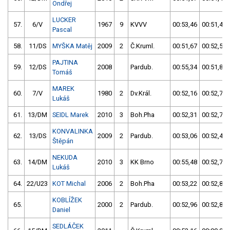
Ondřej
LUCKER
57.
6/V
1967
9
KVVV
00:53,46
00:51,43
Pascal
58.
11/DS
MYŠKA Matěj
2009
2
Č.Kruml.
00:51,67
00:52,51
PAJTINA
59.
12/DS
2008
Pardub.
00:55,34
00:51,86
Tomáš
MAREK
60.
7/V
1980
2
Dv.Král.
00:52,16
00:52,74
Lukáš
61.
13/DM
SEIDL Marek
2010
3
Boh.Pha
00:52,31
00:52,72
KONVALINKA
62.
13/DS
2009
2
Pardub.
00:53,06
00:52,44
Štěpán
NEKUDA
63.
14/DM
2010
3
KK Brno
00:55,48
00:52,73
Lukáš
64.
22/U23
KOT Michal
2006
2
Boh.Pha
00:53,22
00:52,80
KOBLÍŽEK
65.
2000
2
Pardub.
00:52,96
00:52,86
Daniel
SEDLÁČEK