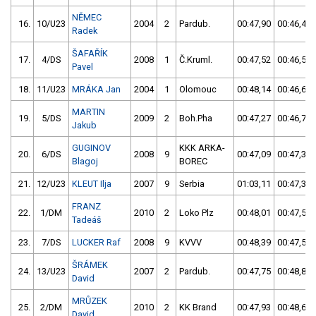
NĚMEC
16.
10/U23
2004
2
Pardub.
00:47,90
00:46,45
Radek
ŠAFAŘÍK
17.
4/DS
2008
1
Č.Kruml.
00:47,52
00:46,51
Pavel
18.
11/U23
MRÁKA Jan
2004
1
Olomouc
00:48,14
00:46,67
MARTIN
19.
5/DS
2009
2
Boh.Pha
00:47,27
00:46,70
Jakub
GUGINOV
KKK ARKA-
20.
6/DS
2008
9
00:47,09
00:47,31
Blagoj
BOREC
21.
12/U23
KLEUT Ilja
2007
9
Serbia
01:03,11
00:47,35
FRANZ
22.
1/DM
2010
2
Loko Plz
00:48,01
00:47,53
Tadeáš
23.
7/DS
LUCKER Raf
2008
9
KVVV
00:48,39
00:47,53
ŠRÁMEK
24.
13/U23
2007
2
Pardub.
00:47,75
00:48,81
David
MRŮZEK
25.
2/DM
2010
2
KK Brand
00:47,93
00:48,69
David