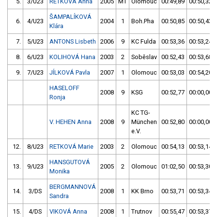
5.
3/U23
RETKOVÁ Anna
2005
MT
Olomouc
00:49,89
00:50,32
ŠAMPALÍKOVÁ
6.
4/U23
2004
1
Boh.Pha
00:50,85
00:50,43
Klára
7.
5/U23
ANTONS Lisbeth
2006
9
KC Fulda
00:53,36
00:53,24
8.
6/U23
KOLIHOVÁ Hana
2003
2
Soběslav
00:52,43
00:53,68
9.
7/U23
JÍLKOVÁ Pavla
2007
1
Olomouc
00:53,03
00:54,20
HASELOFF
2008
9
KSG
00:52,77
00:00,00
Ronja
KC TG-
V. HEHEN Anna
2008
9
München
00:52,80
00:00,00
e.V.
12.
8/U23
RETKOVÁ Marie
2003
2
Olomouc
00:54,13
00:53,14
HANSGUTOVÁ
13.
9/U23
2005
2
Olomouc
01:02,50
00:53,30
Monika
BERGMANNOVÁ
14.
3/DS
2008
1
KK Brno
00:53,71
00:53,34
Sandra
15.
4/DS
VIKOVÁ Anna
2008
1
Trutnov
00:55,47
00:53,37