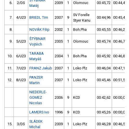
ŠTÝBNAR
6.
2/DS
2009
1
Olomouc
00:45,72
00:44,42
Matěj
SV Forelle
7.
4/U23
BRIEDL Tim
2007
9
00:44,96
00:45,42
Styer Kanu
8.
NOVÁK Filip
2002
1
Boh.Pha
00:45,55
00:46,28
ŠTÝBNAR
9.
5/U23
2005
1
Olomouc
00:45,74
00:46,76
Vojtěch
TARABA
10.
6/U23
2004
1
Boh.Pha
00:45,92
00:46,89
Matyáš
11.
7/U23
FRANZ Jakub
2007
1
Loko Plz
00:46,04
00:47,16
PANZER
12.
8/U23
2007
1
Loko Plz
00:45,46
00:51,56
Martin
NIEDERLE-
GOMEZ
2006
9
KCD
00:42,62
00:00,00
Nicolas
LAMERS Ivo
1996
9
KCD
00:45,26
00:00,00
SLÁDEK
15.
3/DS
2009
1
Loko Plz
00:46,28
00:46,51
Michal