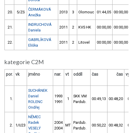
ČERMÁKOVÁ
20.
5/ZS
2013
3
Olomouc
01:44,05
00:00,00
Anežka
INDRUCHOVÁ
21.
2011
2
KVS HK
00:00,00
00:00,00
Daniela
GABRLÍKOVÁ
22.
2011
2
Litovel
00:00,00
00:00,00
Eliška
kategorie C2M
por.
vk
jméno
nar.
vt
oddíl
čas
čas
výs
SUCHÁNEK
Daniel
1993
SKK VM
1.
1
00:49,13
00:48,20
00:
ROLENC
1991
Pardub.
Ondřej
NĚMEC
Radek
2004
Pardub.
2.
1/U23
MT
00:50,22
00:48,32
00:
VESELÝ
2004
Pardub.