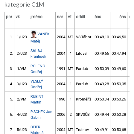
kategorie C1M
por.
vk
jméno
nar.
vt
oddíl
čas
čas
vý
VANĚK
1.
1/U23
2004
MT
VS Tábor
00:48,10
00:46,50
0
Matěj
SALAJ
2.
2/U23
2004
1
Litovel
00:49,66
00:47,94
0
František
ROLENC
3.
1/VM
1991
MT
Pardub.
00:50,09
00:49,60
0
Ondřej
VESELÝ
4.
3/U23
2004
1
Pardub.
00:49,28
00:50,05
0
Ondřej
RUBINT
5.
2/VM
1990
1
Kroměříž
00:50,34
00:50,26
0
Martin
PISCHEK Jan
6.
4/U23
2006
2
SKVSČB
00:49,44
00:50,28
0
Gabin
BEIER
7.
5/U23
2004
MT
Trutnov
00:49,91
00:50,68
0
Matouš