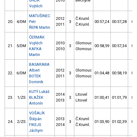
UHLÍK
2010
Bechyně
Vojtěch
MATUŠINEC
2012
Č.Kruml.
20.
4/DM
Petr
3
00:57,24
00:57,28
00:
2011
Č.Kruml.
ŘEPA Martin
ČERMÁK
Vojtěch
2010
Olomouc
21.
5/DM
3
00:58,59
00:57,34
00:
KAFKA
2010
Olomouc
Martin
BASARABA
Albert
2012
Olomouc
22.
6/DM
3
01:04,48
00:58,19
00:
BOTEK
2011
Olomouc
Dominik
KUTÝ Lukáš
2014
Litovel
23.
1/ZS
BLAŽEK
3
01:00,41
01:01,79
01:
2013
Litovel
Antonín
VOŠALÍK
Štěpán
2013
Č.Kruml.
24.
2/ZS
3
01:03,90
01:02,39
01:
FIKEJS
2014
Č.Kruml.
Jáchym