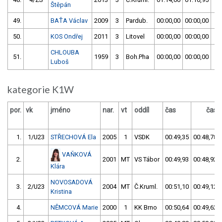
Štěpán
49.
BAŤA Václav
2009
3
Pardub.
00:00,00
00:00,00
5
50.
KOS Ondřej
2011
3
Litovel
00:00,00
00:00,00
5
CHLOUBA
51.
1959
3
Boh.Pha
00:00,00
00:00,00
5
Luboš
kategorie K1W
por.
vk
jméno
nar.
vt
oddíl
čas
čas
1.
1/U23
STŘECHOVÁ Ela
2005
1
VSDK
00:49,35
00:48,78
VAŇKOVÁ
2.
2001
MT
VS Tábor
00:49,93
00:48,92
Klára
NOVOSADOVÁ
3.
2/U23
2004
MT
Č.Kruml.
00:51,10
00:49,12
Kristina
4.
NĚMCOVÁ Marie
2000
1
KK Brno
00:50,64
00:49,62