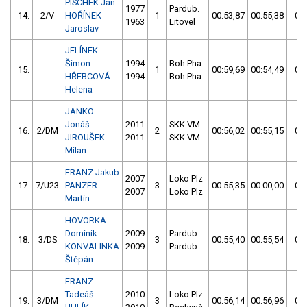
PISCHEK Jan
1977
Pardub.
14.
2/V
HOŘÍNEK
1
00:53,87
00:55,38
00:
1963
Litovel
Jaroslav
JELÍNEK
Šimon
1994
Boh.Pha
15.
1
00:59,69
00:54,49
00:
HŘEBCOVÁ
1994
Boh.Pha
Helena
JANKO
Jonáš
2011
SKK VM
16.
2/DM
2
00:56,02
00:55,15
00:
JIROUŠEK
2011
SKK VM
Milan
FRANZ Jakub
2007
Loko Plz
17.
7/U23
PANZER
3
00:55,35
00:00,00
00:
2007
Loko Plz
Martin
HOVORKA
Dominik
2009
Pardub.
18.
3/DS
3
00:55,40
00:55,54
00:
KONVALINKA
2009
Pardub.
Štěpán
FRANZ
Tadeáš
2010
Loko Plz
19.
3/DM
3
00:56,14
00:56,96
00: