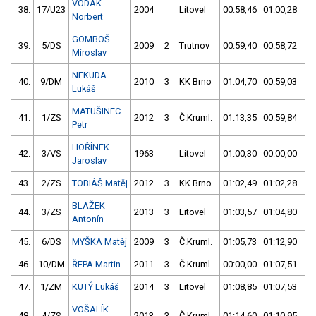
VODÁK
38.
17/U23
2004
Litovel
00:58,46
01:00,28
0
Norbert
GOMBOŠ
39.
5/DS
2009
2
Trutnov
00:59,40
00:58,72
0
Miroslav
NEKUDA
40.
9/DM
2010
3
KK Brno
01:04,70
00:59,03
0
Lukáš
MATUŠINEC
41.
1/ZS
2012
3
Č.Kruml.
01:13,35
00:59,84
0
Petr
HOŘÍNEK
42.
3/VS
1963
Litovel
01:00,30
00:00,00
0
Jaroslav
43.
2/ZS
TOBIÁŠ Matěj
2012
3
KK Brno
01:02,49
01:02,28
0
BLAŽEK
44.
3/ZS
2013
3
Litovel
01:03,57
01:04,80
0
Antonín
45.
6/DS
MYŠKA Matěj
2009
3
Č.Kruml.
01:05,73
01:12,90
0
46.
10/DM
ŘEPA Martin
2011
3
Č.Kruml.
00:00,00
01:07,51
0
47.
1/ZM
KUTÝ Lukáš
2014
3
Litovel
01:08,85
01:07,53
0
VOŠALÍK
48.
4/ZS
2013
3
Č.Kruml.
01:14,60
01:10,95
0