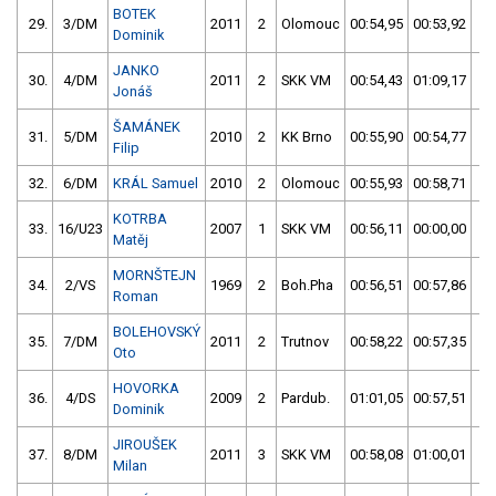
BOTEK
29.
3/DM
2011
2
Olomouc
00:54,95
00:53,92
0
Dominik
JANKO
30.
4/DM
2011
2
SKK VM
00:54,43
01:09,17
0
Jonáš
ŠAMÁNEK
31.
5/DM
2010
2
KK Brno
00:55,90
00:54,77
0
Filip
32.
6/DM
KRÁL Samuel
2010
2
Olomouc
00:55,93
00:58,71
0
KOTRBA
33.
16/U23
2007
1
SKK VM
00:56,11
00:00,00
0
Matěj
MORNŠTEJN
34.
2/VS
1969
2
Boh.Pha
00:56,51
00:57,86
0
Roman
BOLEHOVSKÝ
35.
7/DM
2011
2
Trutnov
00:58,22
00:57,35
0
Oto
HOVORKA
36.
4/DS
2009
2
Pardub.
01:01,05
00:57,51
0
Dominik
JIROUŠEK
37.
8/DM
2011
3
SKK VM
00:58,08
01:00,01
0
Milan