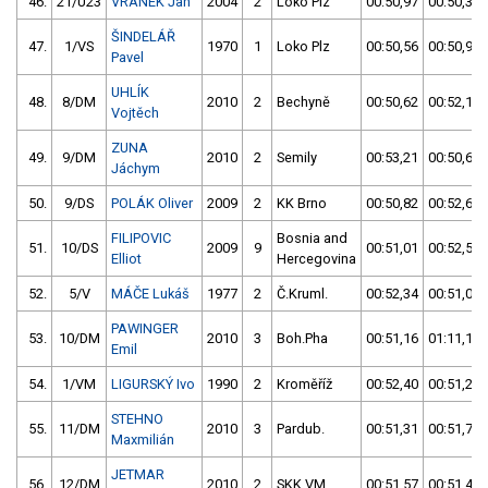
46.
21/U23
VRÁNEK Jan
2004
2
Loko Plz
00:50,97
00:50,36
ŠINDELÁŘ
47.
1/VS
1970
1
Loko Plz
00:50,56
00:50,93
Pavel
UHLÍK
48.
8/DM
2010
2
Bechyně
00:50,62
00:52,15
Vojtěch
ZUNA
49.
9/DM
2010
2
Semily
00:53,21
00:50,68
Jáchym
50.
9/DS
POLÁK Oliver
2009
2
KK Brno
00:50,82
00:52,62
FILIPOVIC
Bosnia and
51.
10/DS
2009
9
00:51,01
00:52,54
Elliot
Hercegovina
52.
5/V
MÁČE Lukáš
1977
2
Č.Kruml.
00:52,34
00:51,04
PAWINGER
53.
10/DM
2010
3
Boh.Pha
00:51,16
01:11,17
Emil
54.
1/VM
LIGURSKÝ Ivo
1990
2
Kroměříž
00:52,40
00:51,27
STEHNO
55.
11/DM
2010
3
Pardub.
00:51,31
00:51,79
Maxmilián
JETMAR
56.
12/DM
2010
2
SKK VM
00:51,57
00:51,42