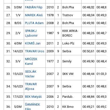
26.
3/DM
FABIÁN Filip
2010
2
Boh.Pha
00:48,02
00:48,85
27.
1/V
MAREK Aleš
1978
1
Trutnov
00:48,04
00:49,34
28.
8/DS
PLUTA Adam
2008
2
Boh.Pha
00:49,93
00:48,04
SPASIKJ
KKK ARKA-
29.
2/V
1987
9
00:48,26
00:48,79
Ljubomir
BOREC
30.
4/DM
KOMIŠ Jan
2011
2
Loko Plz
00:48,32
00:49,33
31.
14/U23
TRAVAR Uros
2009
9
Serbia
00:50,61
00:48,36
MRŮZEK
32.
3/V
1977
2
Semily
00:49,90
00:48,42
Kamil
SEDLÁK
33.
15/U23
2007
2
SKK VM
00:48,44
01:03,36
Václav
TRAVAR
34.
16/U23
2007
9
Serbia
00:48,51
00:48,65
Aljosa
35.
17/U23
BEK Matyáš
2006
2
Pardub.
00:48,84
00:49,37
ŠAMÁNEK
36.
5/DM
2010
2
KK Brno
00:49,21
00:49,05
Filip