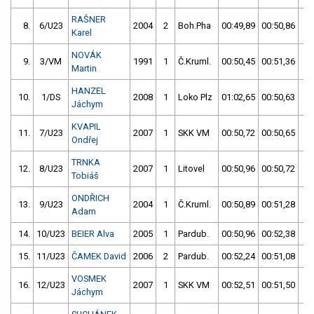
RAŠNER
8.
6/U23
2004
2
Boh.Pha
00:49,89
00:50,86
0
Karel
NOVÁK
9.
3/VM
1991
1
Č.Kruml.
00:50,45
00:51,36
0
Martin
HANZEL
10.
1/DS
2008
1
Loko Plz
01:02,65
00:50,63
0
Jáchym
KVAPIL
11.
7/U23
2007
1
SKK VM
00:50,72
00:50,65
0
Ondřej
TRNKA
12.
8/U23
2007
1
Litovel
00:50,96
00:50,72
0
Tobiáš
ONDŘICH
13.
9/U23
2004
1
Č.Kruml.
00:50,89
00:51,28
0
Adam
14.
10/U23
BEIER Alva
2005
1
Pardub.
00:50,96
00:52,38
0
15.
11/U23
ČAMEK David
2006
2
Pardub.
00:52,24
00:51,08
0
VOSMEK
16.
12/U23
2007
1
SKK VM
00:52,51
00:51,50
0
Jáchym