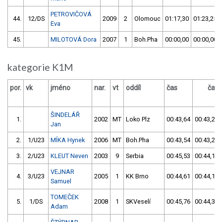
PETROVIČOVÁ
44.
12/DS
2009
2
Olomouc
01:17,30
01:23,25
Eva
45.
MILOTOVÁ Dora
2007
1
Boh.Pha
00:00,00
00:00,00
kategorie K1M
por.
vk
jméno
nar.
vt
oddíl
čas
čas
ŠINDELÁŘ
1.
2002
MT
Loko Plz
00:43,64
00:43,22
Jan
2.
1/U23
MÍKA Hynek
2006
MT
Boh.Pha
00:43,54
00:43,28
3.
2/U23
KLEUT Neven
2003
9
Serbia
00:45,53
00:44,10
VEJNAR
4.
3/U23
2005
1
KK Brno
00:44,61
00:44,19
Samuel
TOMEČEK
5.
1/DS
2008
1
SKVeselí
00:45,76
00:44,33
Adam