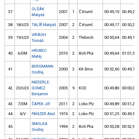
OLŠÁK
37.
2001
1
Č.Kruml.
00:49,10
00:49,23
Matyáš
38.
18/U23
TALÍŘ Matyáš
2007
2
Č.Kruml.
00:49,17
00:50,23
VIRÁGH
39.
19/U23
2004
2
Třebech.
00:50,64
00:49,18
Tomáš
HRUBEC
40.
6/DM
2010
2
Boh.Pha
00:49,64
01:01,97
Matěj
BERGMANN
41.
2000
2
KK Brno
00:52,60
00:49,79
Ondřej
NIEDERLE-
42.
20/U23
GOMEZ
2005
9
KCD
00:49,80
00:00,00
Benjamin
43.
7/DM
ČAPEK Jiří
2011
2
Loko Plz
00:49,89
00:51,28
44.
4/V
PANZER Aleš
1974
2
Loko Plz
00:51,25
00:49,92
SMOLKA
45.
1994
2
Boh.Pha
00:50,28
00:52,97
Ondřej