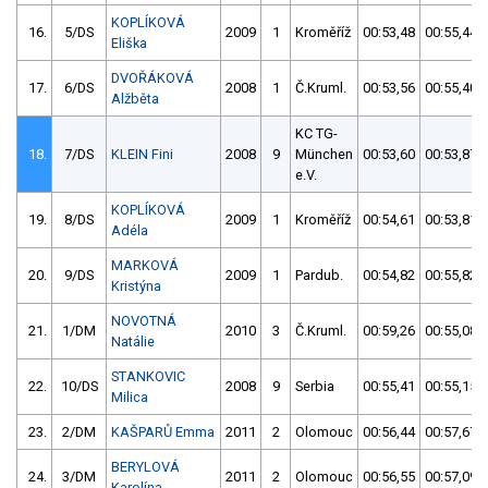
KOPLÍKOVÁ
16.
5/DS
2009
1
Kroměříž
00:53,48
00:55,44
Eliška
DVOŘÁKOVÁ
17.
6/DS
2008
1
Č.Kruml.
00:53,56
00:55,40
Alžběta
KC TG-
18.
7/DS
KLEIN Fini
2008
9
München
00:53,60
00:53,87
e.V.
KOPLÍKOVÁ
19.
8/DS
2009
1
Kroměříž
00:54,61
00:53,81
Adéla
MARKOVÁ
20.
9/DS
2009
1
Pardub.
00:54,82
00:55,82
Kristýna
NOVOTNÁ
21.
1/DM
2010
3
Č.Kruml.
00:59,26
00:55,08
Natálie
STANKOVIC
22.
10/DS
2008
9
Serbia
00:55,41
00:55,15
Milica
23.
2/DM
KAŠPARŮ Emma
2011
2
Olomouc
00:56,44
00:57,67
BERYLOVÁ
24.
3/DM
2011
2
Olomouc
00:56,55
00:57,09
Karolína