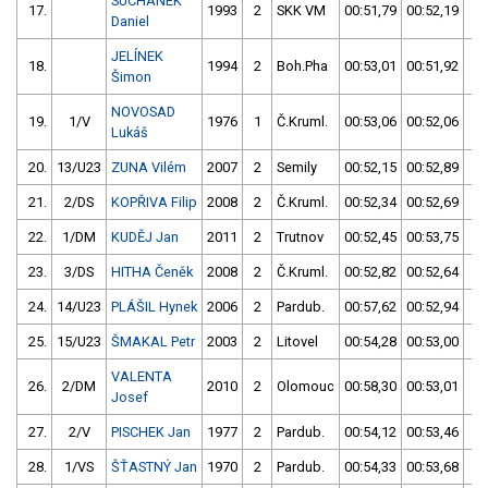
SUCHÁNEK
17.
1993
2
SKK VM
00:51,79
00:52,19
0
Daniel
JELÍNEK
18.
1994
2
Boh.Pha
00:53,01
00:51,92
0
Šimon
NOVOSAD
19.
1/V
1976
1
Č.Kruml.
00:53,06
00:52,06
0
Lukáš
20.
13/U23
ZUNA Vilém
2007
2
Semily
00:52,15
00:52,89
0
21.
2/DS
KOPŘIVA Filip
2008
2
Č.Kruml.
00:52,34
00:52,69
0
22.
1/DM
KUDĚJ Jan
2011
2
Trutnov
00:52,45
00:53,75
0
23.
3/DS
HITHA Čeněk
2008
2
Č.Kruml.
00:52,82
00:52,64
0
24.
14/U23
PLÁŠIL Hynek
2006
2
Pardub.
00:57,62
00:52,94
0
25.
15/U23
ŠMAKAL Petr
2003
2
Litovel
00:54,28
00:53,00
0
VALENTA
26.
2/DM
2010
2
Olomouc
00:58,30
00:53,01
0
Josef
27.
2/V
PISCHEK Jan
1977
2
Pardub.
00:54,12
00:53,46
0
28.
1/VS
ŠŤASTNÝ Jan
1970
2
Pardub.
00:54,33
00:53,68
0