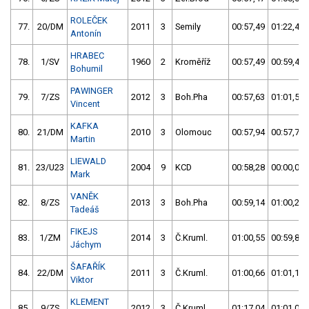
ROLEČEK
77.
20/DM
2011
3
Semily
00:57,49
01:22,48
Antonín
HRABEC
78.
1/SV
1960
2
Kroměříž
00:57,49
00:59,45
Bohumil
PAWINGER
79.
7/ZS
2012
3
Boh.Pha
00:57,63
01:01,56
Vincent
KAFKA
80.
21/DM
2010
3
Olomouc
00:57,94
00:57,71
Martin
LIEWALD
81.
23/U23
2004
9
KCD
00:58,28
00:00,00
Mark
VANĚK
82.
8/ZS
2013
3
Boh.Pha
00:59,14
01:00,24
Tadeáš
FIKEJS
83.
1/ZM
2014
3
Č.Kruml.
01:00,55
00:59,87
Jáchym
ŠAFAŘÍK
84.
22/DM
2011
3
Č.Kruml.
01:00,66
01:01,10
Viktor
KLEMENT
85.
9/ZS
2012
3
Č.Kruml.
01:17,04
01:01,07