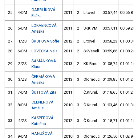
GABRLÍKOVÁ
25.
4/DM
2011
2
Litovel
00:57,44
00:56,87
Eliška
LOKVENCOVÁ
26.
5/DM
2011
2
SKK VM
00:57,11
00:59,28
Anežka
27.
1/ZS
ŠKOPOVÁ Sofie
2012
2
Litovel
00:58,23
01:00,36
28.
6/DM
LOVECKÁ Nela
2011
2
SKVeselí
00:59,66
01:08,26
ŠAMÁNKOVÁ
29.
2/ZS
2013
2
KK Brno
01:08,74
01:01,16
Klára
ČERMÁKOVÁ
30.
3/ZS
2013
3
Olomouc
01:09,85
01:01,21
Anežka
31.
7/DM
ŠUTTOVÁ Zita
2011
Č.Kruml.
01:18,65
01:01,21
CELNEROVÁ
32.
8/DM
2010
3
Č.Kruml.
01:03,46
01:01,30
Amélie
KASPEROVÁ
33.
4/ZS
2012
3
Č.Kruml.
01:18,71
01:02,18
Kateřina
HANUŠOVÁ
34.
9/DM
2010
3
Olomouc
01:26,56
01:02,94