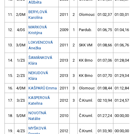
Alžběta
BERYLOVÁ
11.
2/DM
2011
2
Olomouc
01:02,37
01:03,01
Karolína
MARKOVÁ
12.
4/DS
2009
1
Pardub.
01:06,75
01:04,16
Kristýna
LOKVENCOVÁ
13.
3/DM
2011
2
SKK VM
01:08,66
01:06,76
Anežka
ŠAMÁNKOVÁ
14.
1/ZS
2013
2
KK Brno
01:07,06
01:28,04
Klára
NEKUDOVÁ
15.
2/ZS
2013
3
KK Brno
01:07,70
01:29,34
Klára
16.
4/DM
KAŠPARŮ Emma
2011
3
Olomouc
01:08,44
01:12,84
KASPEROVÁ
17.
3/ZS
2012
3
Č.Kruml.
02:10,94
01:24,57
Kateřina
NOVOTNÁ
18.
5/DM
2010
Č.Kruml.
01:27,24
00:00,00
Natálie
MYŠKOVÁ
19.
4/ZS
2012
Č.Kruml.
01:33,90
00:00,00
Dorota