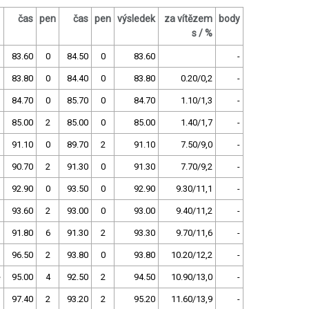
čas
pen
čas
pen
výsledek
za vítězem
body
s / %
83.60
0
84.50
0
83.60
-
83.80
0
84.40
0
83.80
0.20/0,2
-
84.70
0
85.70
0
84.70
1.10/1,3
-
85.00
2
85.00
0
85.00
1.40/1,7
-
91.10
0
89.70
2
91.10
7.50/9,0
-
90.70
2
91.30
0
91.30
7.70/9,2
-
92.90
0
93.50
0
92.90
9.30/11,1
-
93.60
2
93.00
0
93.00
9.40/11,2
-
91.80
6
91.30
2
93.30
9.70/11,6
-
96.50
2
93.80
0
93.80
10.20/12,2
-
e
95.00
4
92.50
2
94.50
10.90/13,0
-
97.40
2
93.20
2
95.20
11.60/13,9
-