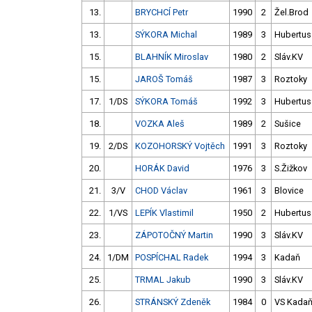
13.
BRYCHCÍ Petr
1990
2
Žel.Brod
13.
SÝKORA Michal
1989
3
Hubertus
15.
BLAHNÍK Miroslav
1980
2
Sláv.KV
15.
JAROŠ Tomáš
1987
3
Roztoky
17.
1/DS
SÝKORA Tomáš
1992
3
Hubertus
18.
VOZKA Aleš
1989
2
Sušice
19.
2/DS
KOZOHORSKÝ Vojtěch
1991
3
Roztoky
20.
HORÁK David
1976
3
S.Žižkov
21.
3/V
CHOD Václav
1961
3
Blovice
22.
1/VS
LEPÍK Vlastimil
1950
2
Hubertus
23.
ZÁPOTOČNÝ Martin
1990
3
Sláv.KV
24.
1/DM
POSPÍCHAL Radek
1994
3
Kadaň
25.
TRMAL Jakub
1990
3
Sláv.KV
26.
STRÁNSKÝ Zdeněk
1984
0
VS Kada