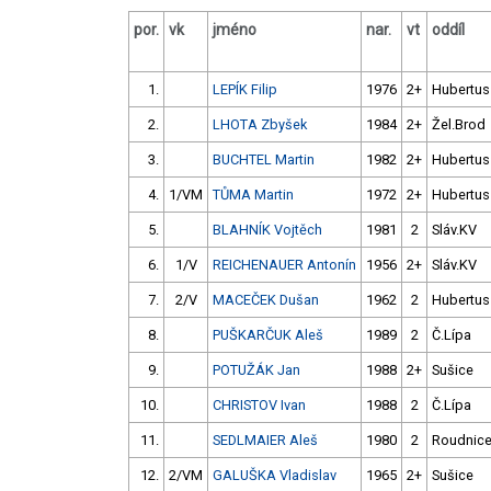
por.
vk
jméno
nar.
vt
oddíl
1.
LEPÍK Filip
1976
2+
Hubertus
2.
LHOTA Zbyšek
1984
2+
Žel.Brod
3.
BUCHTEL Martin
1982
2+
Hubertus
4.
1/VM
TŮMA Martin
1972
2+
Hubertus
5.
BLAHNÍK Vojtěch
1981
2
Sláv.KV
6.
1/V
REICHENAUER Antonín
1956
2+
Sláv.KV
7.
2/V
MACEČEK Dušan
1962
2
Hubertus
8.
PUŠKARČUK Aleš
1989
2
Č.Lípa
9.
POTUŽÁK Jan
1988
2+
Sušice
10.
CHRISTOV Ivan
1988
2
Č.Lípa
11.
SEDLMAIER Aleš
1980
2
Roudnic
12.
2/VM
GALUŠKA Vladislav
1965
2+
Sušice