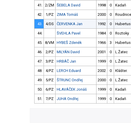
41.
2/ZM
ŠEBELA David
1998
0
Kadaň
42.
1/PZ
ZIMA Tomáš
2000
0
Roudnic
43.
4/DS
ČERVENKA Jan
1992
0
Hubertus
44.
ŠVEHLA Pavel
1984
0
Roztoky
45.
8/VM
HYBEŠ Zdeněk
1966
3
Hubertus
46.
2/PZ
MILYÁN David
2001
0
L.Žatec
47.
3/PZ
HRBÁČ Jan
1999
0
L.Žatec
48.
4/PZ
LERCH Eduard
2002
0
Klášter.
49.
5/PZ
ŠTRUNC Ondřej
2000
0
L.Žatec
50.
6/PZ
HLAVÁČEK Jonáš
1999
0
Kadaň
51.
7/PZ
JUHA Ondřej
1999
0
Kadaň