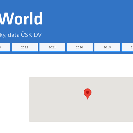
čky, data ČSK DV
3
2022
2021
2020
2019
2