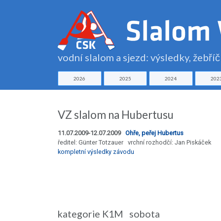
vodní slalom a sjezd: výsledky, žebří
2026
2025
2024
202
VZ slalom na Hubertusu
11.07.2009-12.07.2009
Ohře, peřej Hubertus
ředitel: Günter Totzauer vrchní rozhodčí: Jan Piskáček
kompletní výsledky závodu
kategorie K1M sobota