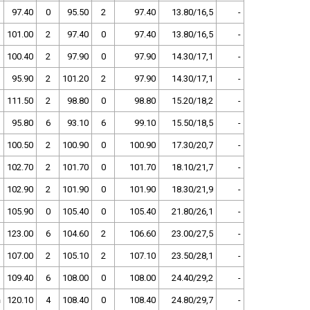
97.40
0
95.50
2
97.40
13.80/16,5
-
101.00
2
97.40
0
97.40
13.80/16,5
-
100.40
2
97.90
0
97.90
14.30/17,1
-
95.90
2
101.20
2
97.90
14.30/17,1
-
111.50
2
98.80
0
98.80
15.20/18,2
-
95.80
6
93.10
6
99.10
15.50/18,5
-
100.50
2
100.90
0
100.90
17.30/20,7
-
102.70
2
101.70
0
101.70
18.10/21,7
-
102.90
2
101.90
0
101.90
18.30/21,9
-
105.90
0
105.40
0
105.40
21.80/26,1
-
123.00
6
104.60
2
106.60
23.00/27,5
-
107.00
2
105.10
2
107.10
23.50/28,1
-
109.40
6
108.00
0
108.00
24.40/29,2
-
ň
120.10
4
108.40
0
108.40
24.80/29,7
-