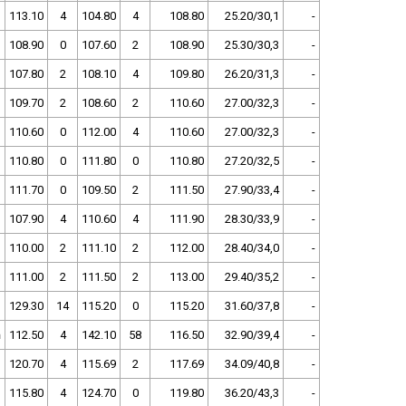
113.10
4
104.80
4
108.80
25.20/30,1
-
108.90
0
107.60
2
108.90
25.30/30,3
-
107.80
2
108.10
4
109.80
26.20/31,3
-
109.70
2
108.60
2
110.60
27.00/32,3
-
110.60
0
112.00
4
110.60
27.00/32,3
-
110.80
0
111.80
0
110.80
27.20/32,5
-
111.70
0
109.50
2
111.50
27.90/33,4
-
107.90
4
110.60
4
111.90
28.30/33,9
-
110.00
2
111.10
2
112.00
28.40/34,0
-
111.00
2
111.50
2
113.00
29.40/35,2
-
129.30
14
115.20
0
115.20
31.60/37,8
-
ň
112.50
4
142.10
58
116.50
32.90/39,4
-
120.70
4
115.69
2
117.69
34.09/40,8
-
115.80
4
124.70
0
119.80
36.20/43,3
-