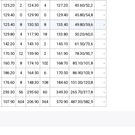
125.20
2
124.30
4
127.20
43.60/52,2
-
e
129.40
0
129.90
0
129.40
45.80/54,8
-
125.40
8
130.50
8
133.40
49.80/59,6
-
129.80
4
117.90
18
133.80
50.20/60,0
-
142.20
4
143.10
2
145.10
61.50/73,6
-
170.50
12
159.90
2
161.90
78.30/93,7
-
160.70
8
174.10
102
168.70
85.10/101,8
-
186.20
4
164.50
6
170.50
86.90/103,9
-
176.60
8
148.30
108
184.60
101.00/120,8
-
293.30
56
295.60
60
349.30
265.70/317,8
-
107.90
604
206.90
364
570.90
487.30/582,9
-