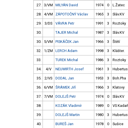
27.
3/VM
MILYÁN David
1974
0
L.Žatec
28.
4/VM
ZÁPOTOČNÝ Václav
1965
3
Sláv.KV
29.
3/DS
VÁVRA Petr
1991
3
Roztoky
30.
TAJER Michal
1987
3
Sláv.KV
30.
5/VM
PISKÁČEK Jan
1966
3
Štětí
32.
1/ZM
LERCH Adam
1998
3
Klášter.
33.
TUREK Michal
1986
3
Roztoky
34.
4/V
NEUWIRTH Josef
1961
3
Hubertus
35.
2/VS
DODAL Jan
1953
3
Boh.Pha
36.
6/VM
ŠRÁMEK Jiří
1966
3
Klatovy
37.
7/VM
DOLEJŠ Petr
1974
0
Sláv.KV
38.
KOZÁK Vladimír
1989
0
VS Kada
39.
DOLEJŠ Martin
1980
3
Hubertus
40.
BUREŠ Jan
1978
0
Sušice