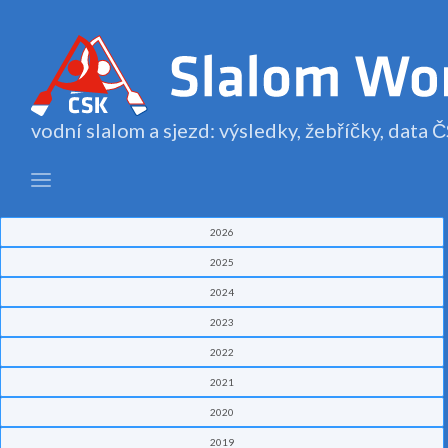
vodní slalom a sjezd: výsledky, žebříčky, data
2026
2025
2024
2023
2022
2021
2020
2019