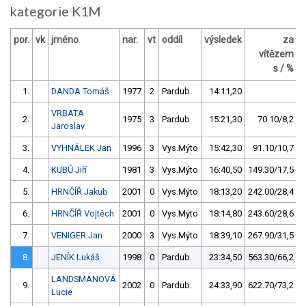
kategorie K1M
por.
vk
jméno
nar.
vt
oddíl
výsledek
za
b
vítězem
s / %
1.
DANDA Tomáš
1977
2
Pardub.
14:11,20
VRBATA
2.
1975
3
Pardub.
15:21,30
70.10/8,2
Jaroslav
3.
VYHNÁLEK Jan
1996
3
Vys.Mýto
15:42,30
91.10/10,7
4.
KUBŮ Jiří
1981
3
Vys.Mýto
16:40,50
149.30/17,5
5.
HRNČÍŘ Jakub
2001
0
Vys.Mýto
18:13,20
242.00/28,4
6.
HRNČÍŘ Vojtěch
2001
0
Vys.Mýto
18:14,80
243.60/28,6
7.
VENIGER Jan
2000
3
Vys.Mýto
18:39,10
267.90/31,5
8.
JENÍK Lukáš
1998
0
Pardub.
23:34,50
563.30/66,2
LANDSMANOVÁ
9.
2002
0
Pardub.
24:33,90
622.70/73,2
Lucie