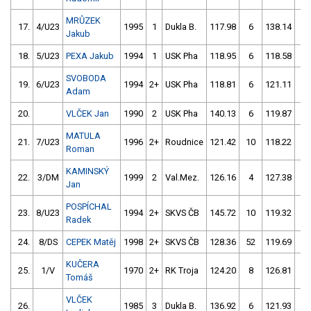
MRŮZEK
17.
4/U23
1995
1
Dukla B.
117.98
6
138.14
8
Jakub
18.
5/U23
PEXA Jakub
1994
1
USK Pha
118.95
6
118.58
6
SVOBODA
19.
6/U23
1994
2+
USK Pha
118.81
6
121.11
12
Adam
20.
VLČEK Jan
1990
2
USK Pha
140.13
6
119.87
6
MATULA
21.
7/U23
1996
2+
Roudnice
121.42
10
118.22
8
Roman
KAMINSKÝ
22.
3/DM
1999
2
Val.Mez.
126.16
4
127.38
0
Jan
POSPÍCHAL
23.
8/U23
1994
2+
SKVS ČB
145.72
10
119.32
10
Radek
24.
8/DS
CEPEK Matěj
1998
2+
SKVS ČB
128.36
52
119.69
10
KUČERA
25.
1/V
1970
2+
RK Troja
124.20
8
126.81
4
Tomáš
VLČEK
26.
1985
3
Dukla B.
136.92
6
121.93
10