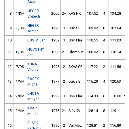
Adam
HEGER
8.
1/DM
2000
2+
KVS HK
107.52
4
134.28
4
Vojtěch
HEGER
9.
5/DS
1998
1
Dukla B.
109.92
8
107.64
4
Tomáš
10.
BUSTA Jan
1989
1
USK Pha
110.55
4
111.03
2
NOVOTNÝ
11.
6/DS
1998
2+
Olomouc
108.02
6
118.14
6
Jan
KUNA
12.
7/DS
1998
2
SKVS ČB
117.22
2
111.56
4
Václav
RAŠEK
13.
1/VM
1977
2
Dukla B.
116.29
4
120.63
2
Michal
LHOTA
14.
2/DM
1999
1
USK Pha
114.33
6
0.00
99
Matyáš
KVAPIL
15.
2/VM
1976
2+
Sláv.KV
128.14
8
119.11
2
Martin
FUSEK
16.
1990
2
Val.Mez.
128.81
2
116.89
6
Radomír