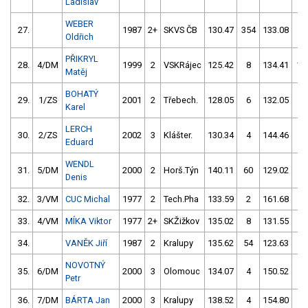
Ladislav
WEBER
27.
1987
2+
SKVS ČB
130.47
354
133.08
0
Oldřich
PŘIKRYL
28.
4/DM
1999
2
VSKRájec
125.42
8
134.41
10
Matěj
BOHATÝ
29.
1/ZS
2001
2
Třebech.
128.05
6
132.05
10
Karel
LERCH
30.
2/ZS
2002
3
Klášter.
130.34
4
144.46
60
Eduard
WENDL
31.
5/DM
2000
2
Horš.Týn
140.11
60
129.02
6
Denis
32.
3/VM
CUC Michal
1977
2
Tech.Pha
133.59
2
161.68
56
33.
4/VM
MÍKA Viktor
1977
2+
SKŽižkov
135.02
8
131.55
6
34.
VANĚK Jiří
1987
2
Kralupy
135.62
54
123.63
14
NOVOTNÝ
35.
6/DM
2000
3
Olomouc
134.07
4
150.52
4
Petr
36.
7/DM
BÁRTA Jan
2000
3
Kralupy
138.52
4
154.80
54