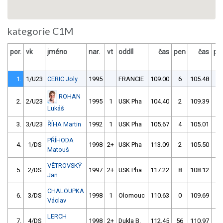
kategorie C1M
por.
vk
jméno
nar.
vt
oddíl
čas
pen
čas
pe
1.
1/U23
CERIC Joly
1995
FRANCIE
109.00
6
105.48
0
ROHAN
2.
2/U23
1995
1
USK Pha
104.40
2
109.39
6
Lukáš
3.
3/U23
ŘÍHA Martin
1992
1
USK Pha
105.67
4
105.01
2
PŘÍHODA
4.
1/DS
1998
2+
USK Pha
113.09
2
105.50
4
Matouš
VĚTROVSKÝ
5.
2/DS
1997
2+
USK Pha
117.22
8
108.12
2
Jan
CHALOUPKA
6.
3/DS
1998
1
Olomouc
110.63
0
109.69
2
Václav
LERCH
7.
4/DS
1998
2+
Dukla B.
112.45
56
110.97
0