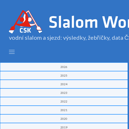
vodní slalom a sjezd: výsledky, žebříčky, data
2026
2025
2024
2023
2022
2021
2020
2019