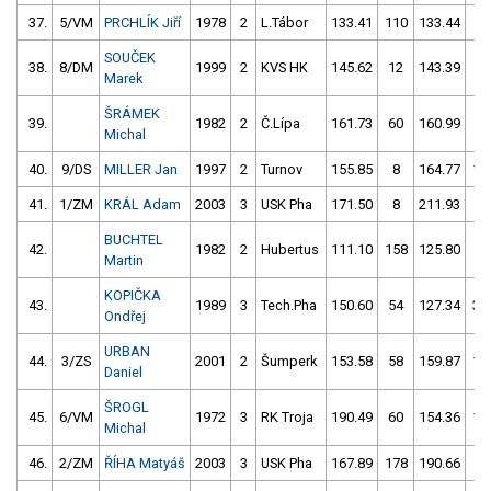
37.
5/VM
PRCHLÍK Jiří
1978
2
L.Tábor
133.41
110
133.44
12
SOUČEK
38.
8/DM
1999
2
KVS HK
145.62
12
143.39
12
Marek
ŠRÁMEK
39.
1982
2
Č.Lípa
161.73
60
160.99
0
Michal
40.
9/DS
MILLER Jan
1997
2
Turnov
155.85
8
164.77
16
41.
1/ZM
KRÁL Adam
2003
3
USK Pha
171.50
8
211.93
60
BUCHTEL
42.
1982
2
Hubertus
111.10
158
125.80
56
Martin
KOPIČKA
43.
1989
3
Tech.Pha
150.60
54
127.34
30
Ondřej
URBAN
44.
3/ZS
2001
2
Šumperk
153.58
58
159.87
11
Daniel
ŠROGL
45.
6/VM
1972
3
RK Troja
190.49
60
154.36
10
Michal
46.
2/ZM
ŘÍHA Matyáš
2003
3
USK Pha
167.89
178
190.66
62