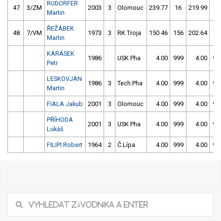
RUDORFER
47.
3/ZM
2003
3
Olomouc
239.77
16
219.99
11
Martin
ŘEŽÁBEK
48.
7/VM
1973
3
RK Troja
150.46
156
202.64
10
Martin
KARÁSEK
1986
USK Pha
4.00
999
4.00
99
Petr
LESKOVJAN
1986
3
Tech.Pha
4.00
999
4.00
99
Martin
FIALA Jakub
2001
3
Olomouc
4.00
999
4.00
99
PŘÍHODA
2001
3
USK Pha
4.00
999
4.00
99
Lukáš
FILIPI Robert
1964
2
Č.Lípa
4.00
999
4.00
99