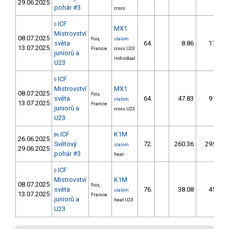
29.06.2025
pohár #3
cross
ICF
0
MX1
Mistrovství
08.07.2025
Foix,
slalom
světa
64.
8.86
17,5
13.07.2025
Francie
cross U23
juniorů a
individual
U23
ICF
0
Mistrovství
MX1
08.07.2025
Foix,
světa
64.
47.83
91,7
slalom
13.07.2025
Francie
juniorů a
cross U23
U23
ICF
K1M
86
26.06.2025
Světový
72.
260.36
295,0
slalom
29.06.2025
pohár #3
heat
ICF
0
Mistrovství
K1M
08.07.2025
Foix,
světa
76.
38.08
45,6
slalom
13.07.2025
Francie
juniorů a
heat U23
U23