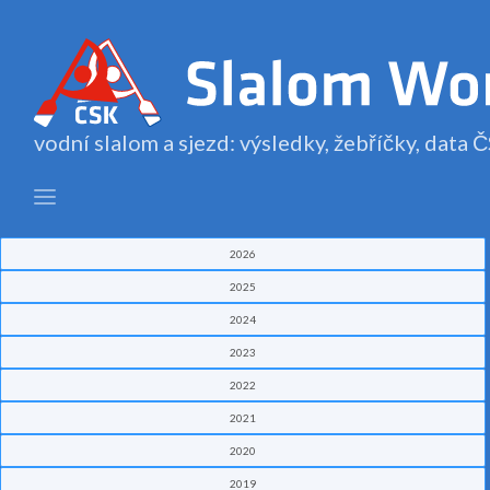
vodní slalom a sjezd: výsledky, žebříčky, data
2026
2025
2024
2023
2022
2021
2020
2019