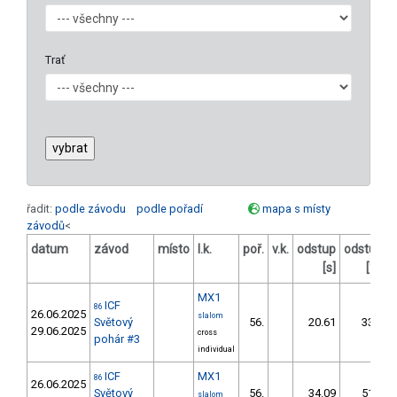
Trať
řadit:
podle závodu
podle pořadí
mapa s místy
závodů
<
datum
závod
místo
l.k.
poř.
v.k.
odstup
odstup
[s]
[%]
MX1
ICF
86
26.06.2025
slalom
Světový
56.
20.61
33,4
29.06.2025
cross
pohár #3
individual
ICF
MX1
86
26.06.2025
Světový
56.
34.09
51,7
slalom