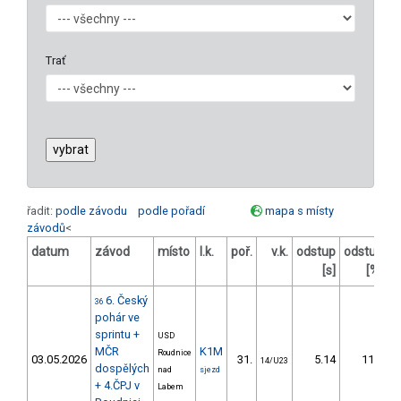
Trať
řadit:
podle závodu
podle pořadí
mapa s místy
závodů
<
datum
závod
místo
l.k.
poř.
v.k.
odstup
odstup
[s]
[%]
6. Český
36
pohár ve
sprintu +
USD
MČR
K1M
Roudnice
Č
03.05.2026
31.
5.14
11,9
14/U23
dospělých
nad
sjezd
+ 4.ČPJ v
Labem