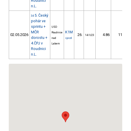
Roudnici
n.L.
5. Český
34
pohár ve
sprintu +
USD
MČR
K1M
Roudnice
Č
02.05.2026
26.
4.86
11,4
14/U23
dorostu +
nad
sjezd
4.ČPJ v
Labem
Roudnici
n.L.