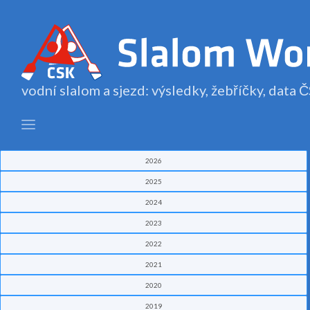
vodní slalom a sjezd: výsledky, žebříčky, data
2026
2025
2024
2023
2022
2021
2020
2019