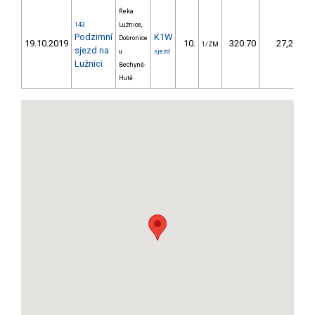
Řeka
143
Lužnice,
Podzimní
K1W
Dobronice
19.10.2019
10.
320.70
27,2
1/ZM
sjezd na
u
sjezd
Lužnici
Bechyně-
Hutě