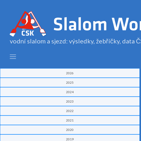
vodní slalom a sjezd: výsledky, žebříčky, data
2026
2025
2024
2023
2022
2021
2020
2019