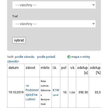
Trať
řadit:
podle závodu
podle pořadí
mapa s místy
závodů
<
datum
závod
místo
l.k.
poř.
v.k.
odstup
odstup
bo
[s]
[%]
Řeka
142
Lužnice,
Podzimní
K1W
Dobronice
19.10.2019
10.
392.50
33,5
1/ZM
sjezd na
u
sjezd
Lužnici
Bechyně-
Hutě