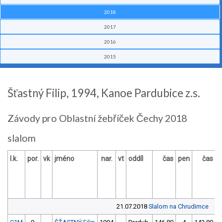
2018
2017
2016
2015
Šťastný Filip, 1994, Kanoe Pardubice z.s.
Závody pro Oblastní žebříček Čechy 2018
slalom
l.k.
por.
vk
jméno
nar.
vt
oddíl
čas
pen
čas
p
21.07.2018
Slalom na Chrudimce