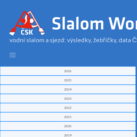
vodní slalom a sjezd: výsledky, žebříčky, data
2026
2025
2024
2023
2022
2021
2020
2019