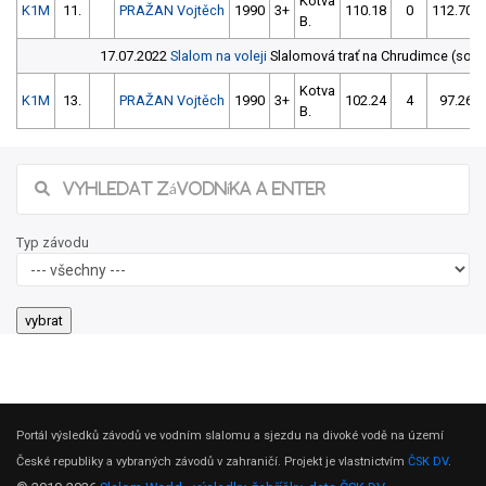
Kotva
K1M
11.
PRAŽAN Vojtěch
1990
3+
110.18
0
112.70
B.
17.07.2022
Slalom na voleji
Slalomová trať na Chrudimce (sout
Kotva
K1M
13.
PRAŽAN Vojtěch
1990
3+
102.24
4
97.26
B.
Typ závodu
Portál výsledků závodů ve vodním slalomu a sjezdu na divoké vodě na území
České republiky a vybraných závodů v zahraničí. Projekt je vlastnictvím
ČSK DV
.