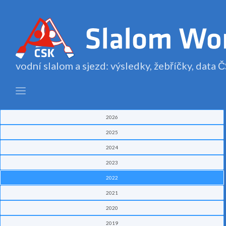
vodní slalom a sjezd: výsledky, žebříčky, data
2026
2025
2024
2023
2022
2021
2020
2019