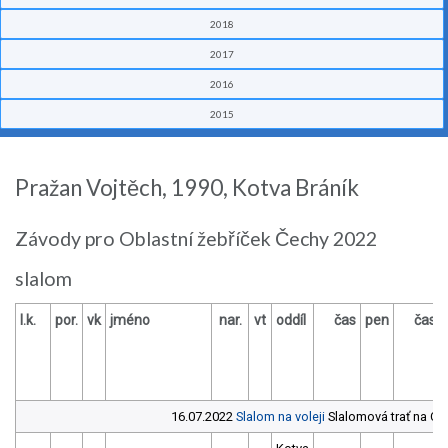
2018
2017
2016
2015
Pražan Vojtěch, 1990, Kotva Bráník
Závody pro Oblastní žebříček Čechy 2022
slalom
l.k.
por.
vk
jméno
nar.
vt
oddíl
čas
pen
čas
16.07.2022
Slalom na voleji
Slalomová trať na C