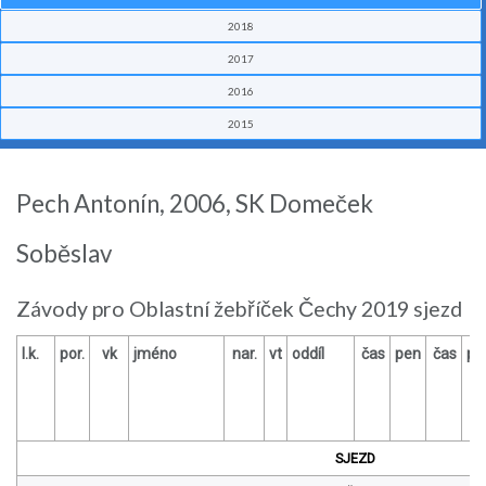
2018
2017
2016
2015
Pech Antonín, 2006, SK Domeček
Soběslav
Závody pro Oblastní žebříček Čechy 2019 sjezd
l.k.
por.
vk
jméno
nar.
vt
oddíl
čas
pen
čas
pe
SJEZD