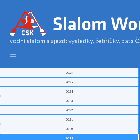
vodní slalom a sjezd: výsledky, žebříčky, data
2026
2025
2024
2023
2022
2021
2020
2019