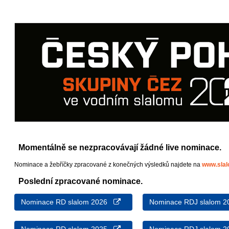
Momentálně se nezpracovávají žádné live nominace.
Nominace a žebříčky zpracované z konečných výsledků najdete na
www.sla
Poslední zpracované nominace.
Nominace RD slalom 2026
Nominace RDJ slalom