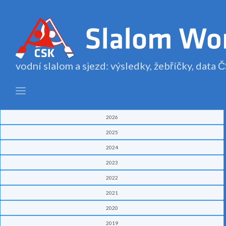
vodní slalom a sjezd: výsledky, žebříčky, data
2026
2025
2024
2023
2022
2021
2020
2019