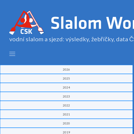
vodní slalom a sjezd: výsledky, žebříčky, data
2026
2025
2024
2023
2022
2021
2020
2019