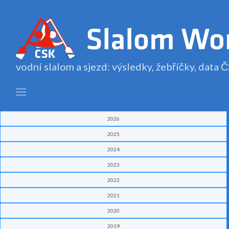
vodní slalom a sjezd: výsledky, žebříčky, data
2026
2025
2024
2023
2022
2021
2020
2019